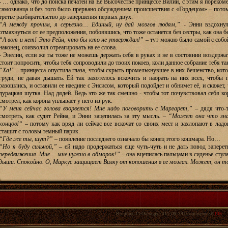
- … однако, что до поиска печатей на Её Высочестве принцессе Вилии, с этим я порек
самозванца и без того было прервано обсуждением происшествия с «Гордецом» – потому
третье разбирательство до завершения первых двух.
“А между прочим, я серьезно… Единый, ну дай мозгов людям,”
- Энни вздохну
отмахнуться от ее предположения, побоявшись, что тоже останется без сестры, как она бе
“А вот и нет! Это Рейн, что бы кто не утверждал!”
– тут можно было самой с собой 
наконец, соизволил отреагировать на ее слова.
- Энелин, если же ты тоже не можешь держать себя в руках и не в состоянии воздерж
стоит попросить, чтобы тебя сопроводили до твоих покоев, коли данное собрание тебя та
“Ха!”
- принцесса опустила глаза, чтобы скрыть промелькнувшее в них бешенство, котор
груди, не давая дышать. Ей так захотелось вскочить и наорать на них всех, чтобы 
разошлись, и оставили ее наедине с Энсисом, который подойдет и обнимет её, и скажет, ч
дурацкая шутка. Над дядей. Ведь это же так смешно - чтобы тот почувствовал себя ко
смотрел, как корона уплывает у него из рук.
“У меня сейчас голова взорвется! Мне надо поговорить с Маргарет,”
– дядя что-т
смотреть, как судят Рейна, и Энни зацепилась за эту мысль. –
“Может она что зна
концов!“
– потому как вряд ли сейчас все вскочат со своих мест и захлопают в лад
стащит с головы темный парик.
“Где же ты, шут?”
– появление последнего означало бы конец этого кошмара. Но…
“Но я буду сильной,”
– ей надо продержаться еще чуть-чуть и не дать повод заперет
передвижения. Мне… мне нужно в обморок!”
– она вцепилась пальцами в сиденье стул
дыши. Спокойно. О, Маркус защищает Вилку от копошения в ее мозгах. Может, он 
Вторник, 11 Октября 2011, 09:39 | Сообщение #
108