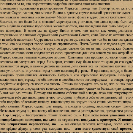
извиниться за то, что недостаточно подробно изложила свои злоключения.
К немалому удивлению и разочарованию Маркуса, прежде чем Ринмар успел дать отве
телепат Соурс, заявив, что мнение Вилии в данном случае никакой ценности не имеет 
как мелкая и пакостная месть самому Марку за его фразу в адрес Энсиса касательно того
Если так, то это было бы по меньшей мере странно, учитывая, что слова принца были ад
зато внушало смутные подозрения касательно того, что последний мог быть заодно с Э
его поведения. В ответ же на фразу Вилии о том, что пытки как метод дознания
отдельными не слишком сдержанными участниками Совета, если Энсис не оставит сво
и не пойдёт на контакт, Соурс вновь влез в разговор, заявив, что «он бы не стал загады
в том, что она «подаёт голос, когда не спрашивают». Пусть Вилия и не подала виду, чт
Маркус ощутил, как ёкнуло в груди сердце: словно бы он на миг ощутил, как больно 
касательно готовности «подчиниться силе» прозвучала для него совсем уж как острый но
Маркус смерил телепата холодным взором. Удивление уже прошло, осталось лишь раз
человека он заступился перед Ринмаром, словно ему было какое-то дело до его су
оказываются люди, и какого дерьма на самом деле стоят все их пафосные клятвы и с
долгу», стоит им очутиться перед лицом настоящей угрозы! В принципе, нетрудно было
нежданно проявившаяся активность Соурса и его стремление подыграть Ринмару:
заключение под стражу по обвинению в пособничестве заговорщикам – а теперь перед
содействие инфанту смягчит его участь. Стоило ли осуждать его за то, что он так по
даже постарался опередить его возможное недовольство, «давя» на беззащитную принце
А вот как раз стоило. Потому что помимо собственной выгоды пока ещё существуют т
даже если тебе дан шанс принять чью-то сторону и уберечь себя от неприятностей – это 
себя подобно облезлому шакалу, тявкающему на недруга из-за спины могучего тигра.
либо сказать, Маркус сделал шаг вперёд и слегка в сторону, заслонив сестру плечо
Несколько секунд он, по своему обыкновению, молча разглядывал их, прежде чем разом
– Сэр Соурс,
– бесстрастным тоном произнёс он.
– При всём моём уважении хоч
неподобающем поведении, вы сами не стремитесь послужить примером. Я понима
себе неприятная перспектива, но…
– он окинул телепата взглядом, после чего
поочерёдно дёрнул углами рта, сморщив нос,
– для всего существует свой предел