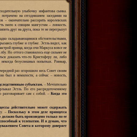
исходительную улыбочку инфантова сынка.
 потрачено на сегодняшнем заседании на
в – окончательно рассорить королевских
ть змею к спящим мангустам – ловкость.
петь друг на друга, пока те не перегрызут
гладко складывающимися обстоятельствами,
рызаясь глубже и глубже. Эстль видел, как
настрой принца, когда очи Маркуса вовсе не
лбу. Но оттого становилось еще сильнее не
ться доказать что-то Кристоферу ли, либо
о некогда безуспешных попытках. Ринмар,
очередной раз огорошило весь Совет своим
но был в немилости, а сейчас – новость,
дследственным субъектам.
– Мечтательно
рлыкал Эстль. По его рассредоточенному
о разговаривает сам с собой. –
Когда это
цессы действительно может содержать
зу. –
Поскольку в этом деле принцесса
 должно быть произведено только по ее
 способный к телепатии. И я думаю, что
 уважением Совета и которому доверяет