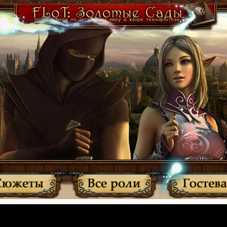
·
Участники
·
Активные темы
·
Все прочитано
·
Вернуться
МЫ ПЕРЕЕХАЛИ: http://anplay.f-rpg.ru/