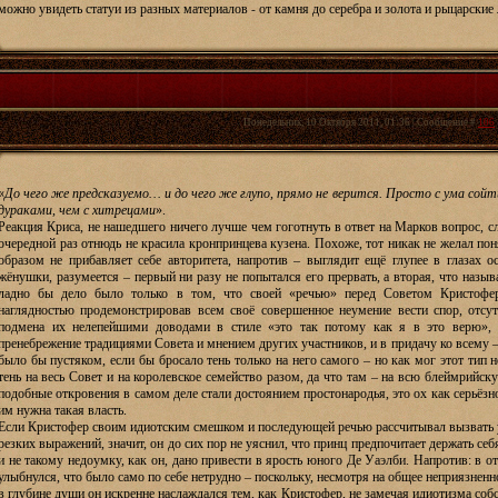
можно увидеть статуи из разных материалов - от камня до серебра и золота и рыцарские
Понедельник, 10 Октября 2011, 01:36 | Сообщение #
106
«
До чего же предсказуемо… и до чего же глупо, прямо не верится. Просто с ума сойт
дураками, чем с хитрецами
».
Реакция Криса, не нашедшего ничего лучше чем гоготнуть в ответ на Марков вопрос, с
очередной раз отнюдь не красила кронпринцева кузена. Похоже, тот никак не желал по
образом не прибавляет себе авторитета, напротив – выглядит ещё глупее в глазах о
жёнушки, разумеется – первый ни разу не попытался его прервать, а вторая, что назыв
ладно бы дело было только в том, что своей «речью» перед Советом Кристофер
наглядностью продемонстрировав всем своё совершенное неумение вести спор, отсу
подмена их нелепейшими доводами в стиле «это так потому как я в это верю»,
пренебрежение традициями Совета и мнением других участников, и в придачу ко всему –
было бы пустяком, если бы бросало тень только на него самого – но как мог этот тип 
тень на весь Совет и на королевское семейство разом, да что там – на всю блеймрий
подобные откровения в самом деле стали достоянием простонародья, это ох как серьёзн
им нужна такая власть.
Если Кристофер своим идиотским смешком и последующей речью рассчитывал вызвать 
резких выражений, значит, он до сих пор не уяснил, что принц предпочитает держать се
и не такому недоумку, как он, дано привести в ярость юного Де Уаэлби. Напротив: в 
улыбнулся, что было само по себе нетрудно – поскольку, несмотря на общее неприязненно
в глубине души он искренне наслаждался тем, как Кристофер, не замечая идиотизма соб