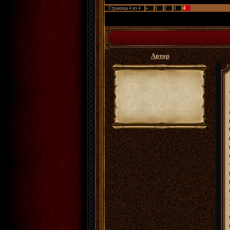
4
Страница
4
из
4
«
1
2
3
ФРПГ Золотые Сады
»
Архивы
»
Хроники лок
Автор