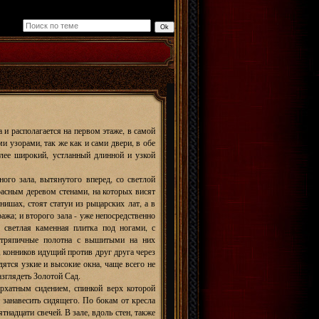
и располагается на первом этаже, в самой
 узорами, так же как и сами двери, в обе
олее широкий, устланный длинной и узкой
ого зала, вытянутого вперед, со светлой
асным деревом стенами, на которых висят
нишах, стоят статуи из рыцарских лат, а в
ажа; и второго зала - уже непосредственно
 светлая каменная плитка под ногами, с
е тряпичные полотна с вышитыми на них
 конников идущий против друг друга через
дятся узкие и высокие окна, чаще всего не
зглядеть Золотой Сад.
архатным сидением, спинкой верх которой
 занавесить сидящего. По бокам от кресла
надцати свечей. В зале, вдоль стен, также