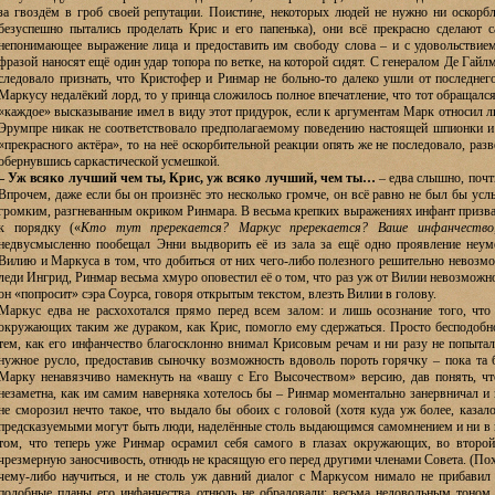
за гвоздём в гроб своей репутации. Поистине, некоторых людей не нужно ни оскорбл
безуспешно пытались проделать Крис и его папенька), они всё прекрасно сделают с
непонимающее выражение лица и предоставить им свободу слова – и с удовольствием
фразой наносят ещё один удар топора по ветке, на которой сидят. С генералом Де Гай
следовало признать, что Кристофер и Ринмар не больно-то далеко ушли от последнег
Маркусу недалёкий лорд, то у принца сложилось полное впечатление, что тот обращалс
«каждое» высказывание имел в виду этот придурок, если к аргументам Марк относил ли
Эрумпре никак не соответствовало предполагаемому поведению настоящей шпионки и
«прекрасного актёра», то на неё оскорбительной реакции опять же не последовало, разв
обернувшись саркастической усмешкой.
– Уж всяко лучший чем ты, Крис, уж всяко лучший, чем ты…
– едва слышно, почти
Впрочем, даже если бы он произнёс это несколько громче, он всё равно не был бы ус
громким, разгневанным окриком Ринмара. В весьма крепких выражениях инфант приз
к порядку («
Кто тут пререкается? Маркус пререкается? Ваше инфанчество
недвусмысленно пообещал Энни выдворить её из зала за ещё одно проявление неум
Вилию и Маркуса в том, что добиться от них чего-либо полезного решительно невозм
леди Ингрид, Ринмар весьма хмуро оповестил её о том, что раз уж от Вилии невозможно
он «попросит» сэра Соурса, говоря открытым текстом, влезть Вилии в голову.
Маркус едва не расхохотался прямо перед всем залом: и лишь осознание того, что
окружающих таким же дураком, как Крис, помогло ему сдержаться. Просто бесподобно
тем, как его инфанчество благосклонно внимал Крисовым речам и ни разу не попытал
нужное русло, предоставив сыночку возможность вдоволь пороть горячку – пока та
Марку ненавязчиво намекнуть на «вашу с Его Высочеством» версию, дав понять, что
незаметна, как им самим наверняка хотелось бы – Ринмар моментально занервничал и 
не сморозил нечто такое, что выдало бы обоих с головой (хотя куда уж более, казал
предсказуемыми могут быть люди, наделённые столь выдающимся самомнением и ни в г
том, что теперь уже Ринмар осрамил себя самого в глазах окружающих, во второ
чрезмерную заносчивость, отнюдь не красящую его перед другими членами Совета. (Пох
чему-либо научиться, и не столь уж давний диалог с Маркусом нимало не прибавил
подобные планы его инфанчества отнюдь не обрадовали: весьма недовольным тоном 