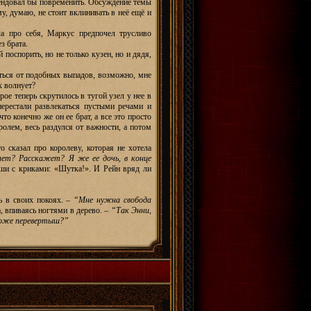
омендовал бы повременить. Обсуждение темы
, думаю, не стоит вклинивать в неё ещё и
ла про себя, Маркус предпочел трусливо
з брата.
поспорить, но не только кузен, но и дядя,
аться от подобных выпадов, возможно, мне
к волнует?
ое теперь скрутилось в тугой узел у нее в
перестали развлекаться пустыми речами и
то конечно же он ее брат, а все это просто
ролем, весь раздулся от важности, а потом
о сказал про королеву, которая не хотела
ет? Расскажет? Я же ее дочь, в конце
оши с криками: «Шутка!». И Рейн вряд ли
ь в своих покоях. –
“Мне нужна свобода
а, впиваясь ногтями в дерево. –
“Так Энни,
тоже перевертыш?”