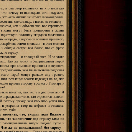
т, в разговор вклинился не кто иной как
– что почему-то выглядело, если подумать,
, что «его мнение не играет никакой роли».
ресованы самозванцу, а никак не телепату –
нсисом, чем и объяснялись все странности
 вполне могут быть претворены в жизнь
ю идиотскую политику «гордого молчания»
вать наперёд», и вдобавок обвинив принцессу
о оскорблена этими словами – в этот момент
и обидно сестре: тем более, что её фраза
ж по сердцу.
очарование… и холодный гнев. И за этого
дьбы… Как же низки и беспринципны порой
ловеса про «высокие принципы и верность
 предположить, чем была вызвана подобная
 всего парой минут раньше ему грозило
 ним вспыхнул огонёк надежды на то, что
спешно принял сторону грозного Ринмара и
ссу?
акие понятия, как честь и достоинство. И
не оправдывает того, кто стремится повести
 И потому прежде чем кто-либо успел что-
м и устремив взор на инфанта и телепата.
кнуть губы.
у заметить, что, укоряя леди Вилию в
ю, что заключение под стражу сама по
 с разочарованным видом поджал губы и
. Что же до высказываний без спросу –