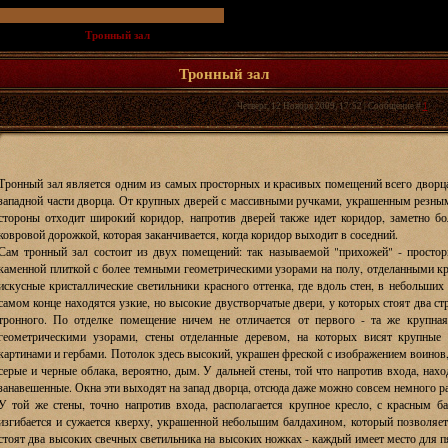
ационной игры
»
Тронный зал
(В западной части дворца, на пересечении трех коридоров)
Тронный зал
Четверг, 12 Ноября 2009, 17:52 | Сообщение #
1
Тронный зал является одним из самых просторных и красивых помещений всего дворца 
западной части дворца. От крупных дверей с массивными ручками, украшенным резными
стороны отходит широкий коридор, напротив дверей также идет коридор, заметно б
ковровой дорожкой, которая заканчивается, когда коридор выходит в соседний.
Сам тронный зал состоит из двух помещений: так называемой "прихожей" - просторн
каменной плиткой с более темными геометрическими узорами на полу, отделанными кр
искусные кристаллические светильники красного оттенка, где вдоль стен, в небольших 
самом конце находятся узкие, но высокие двустворчатые двери, у которых стоят два стр
тронного. По отделке помещение ничем не отличается от первого - та же крупная
геометрическими узорами, стены отделанные деревом, на которых висят крупны
картинами и гербами. Потолок здесь высокий, украшен фреской с изображением воинов,
серые и черные облака, вероятно, дым. У дальней стены, той что напротив входа, нахо
занавешенные. Окна эти выходят на запад дворца, отсюда даже можно совсем немного ра
У той же стены, точно напротив входа, располагается крупное кресло, с красным б
изгибается и сужается кверху, украшенной небольшим балдахином, который позволяет
стоят два высоких свечных светильника на высоких ножках - каждый имеет место для пят