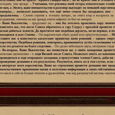
безусловно, они не красят Чёрного Рыцаря-мага… но не красят они и телепата 
холоднее, чем прежде.
– Учитывая, что реплика моей сестры относительно тэлий
не вам, а Энсису, ваше вмешательство в разговор выглядит по меньшей мере непод
наперёд»… позвольте напомнить, что ещё менее стоило бы загадывать вам –
предъявлены.
– Словно утратив к телепату интерес, он отвёл взор и воззрился на
возражения, отвечать на них прежде ответа инфанту он был не намерен.
– Ваше Высочество,
– продолжил он,
– мне бы хотелось прояснить пару момен
известить нас, что после Совета обратитесь к сэру Соурсу с просьбой провести
целью добиться ясности. Да простится мне подобная дерзость, но во-первых, я п
находимся в зале
Совета
.
– Он выразительно обвёл рукой всех присутствующих.
– М
ставите нас в известность касательно принятых вами решений – однако смерт
королевства. Подобные решения, повторюсь, принимаются путём голосования чл
если это делается на благо следствия.
– Он сделал небольшую паузу, неотрывно глядя 
– Во-вторых, Ваше Высочество, вы оповестили вас о своём намерении провест
несколько насмешливо
– с леди Вилией после Совета. Позвольте опять же напом
проводиться в ходе очередного заседания, в присутствии членов Совета, дабы ни 
проведения дознания и его результатах. Разумеется, опять же в том случае, если
в интересах всего королевства. Ваше же стремление провести дознание вне пре
насильственное применение магии и получение информации в своих собственны
его несла в себе не больше теплоты и дружелюбия, чем вид распахнутой настежь «желез
Вторник, 11 Октября 2011, 00:25 | Сообщение #
107