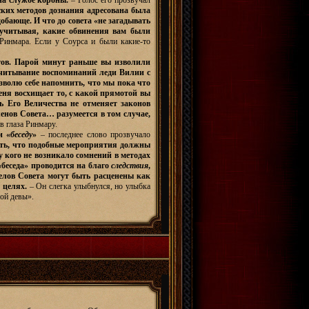
на службе короны.
– Голос его прозвучал
ских методов дознания адресована была
обающе. И что до совета «не загадывать
 учитывая, какие обвинения вам были
 Ринмара. Если у Соурса и были какие-то
тов. Парой минут раньше вы изволили
 считывание воспоминаний леди Вилии с
озволю себе напомнить, что мы пока что
еня восхищает то, с какой прямотой вы
ь Его Величества не отменяет законов
енов Совета… разумеется в том случае,
в глаза Ринмару.
и «
беседу
»
– последнее слово прозвучало
нить, что подобные мероприятия должны
у кого не возникало сомнений в методах
 «беседа» проводится на благо
следствия
,
делов Совета могут быть расценены как
х целях.
– Он слегка улыбнулся, но улыбка
ной девы».