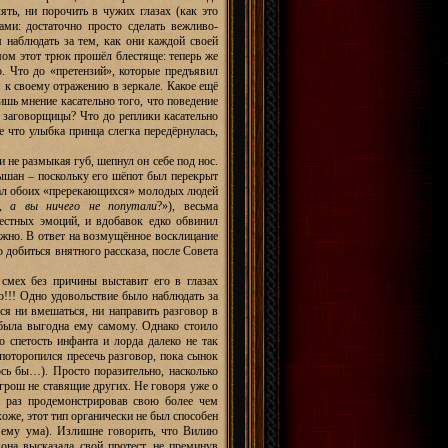
ять, ни порочить в чужих глазах (как это
ами: достаточно просто сделать вежливо-
 наблюдать за тем, как они каждой своей
лмом этот трюк прошёл блестяще: теперь же
о. Что до «претензий», которые предъявил
я к своему отражению в зеркале. Какое ещё
шь мнение касательно того, что поведение
 заговорщицы? Что до реплики касательно
е что улыбка принца слегка передёрнулась,
 не размыкая губ, шепнул он себе под нос.
лышан – поскольку его шёпот был перекрыт
вал обоих «пререкающихся» молодых людей
, а вы ничего не попутали
?»), весьма
естных эмоций, и вдобавок едко обвинил
ожно. В ответ на возмущённое восклицание
 добиться внятного рассказа, после Совета
 смех без причины выставит его в глазах
!!! Одно удовольствие было наблюдать за
ся ни вмешаться, ни направить разговор в
 была выгодна ему самому. Однако стоило
 спетость инфанта и лорда далеко не так
поторопился пресечь разговор, пока сынок
ось бы…). Просто поразительно, насколько
рош не ставящие других. Не говоря уже о
й раз продемонстрировав свою более чем
оже, этот тип органически не был способен
 ему ума). Излишне говорить, что Вилию
она высказала свой протест, не преминув