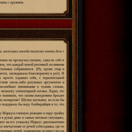
 латы с оружием.
и, насколько иногда тяжелее иметь дело с
ловно он прозвучал смешно, сама по себе в
нять, что каждой новой репликой он никоим
стальных собравшихся. (Ну, кроме отца и
ается, заглядывала благоверному в рот). И
 просто осрамил себя, с поразительной
тствие сколь-либо разумных аргументов и
 полнейшее невнимание к чужим словам,
 нехватку элементарной логики. Ладно, это
не понимать, что своим поведением бросает
скую монархию! Шутки шутками, но если бы
о подорвало бы веру блеймрийцев в то, что
у Маркуса гневную реакцию и пару-тройку
бя в руках даже в самых патовых ситуациях,
ответ на его ухмылку Маркус дипломатично
е впечатление от речей собеседника, где-то
ственных речей, планомерно вгоняет гвоздь