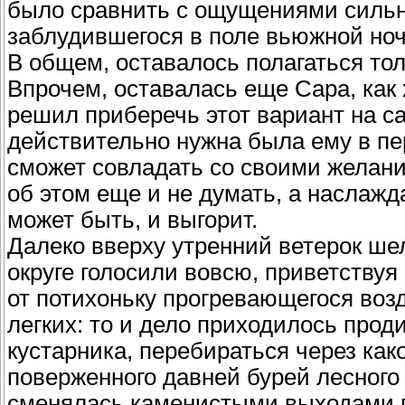
было сравнить с ощущениями сильн
заблудившегося в поле вьюжной но
В общем, оставалось полагаться толь
Впрочем, оставалась еще Сара, как
решил приберечь этот вариант на с
действительно нужна была ему в пер
сможет совладать со своими желания
об этом еще и не думать, а наслажда
может быть, и выгорит.
Далеко вверху утренний ветерок ше
округе голосили вовсю, приветствуя
от потихоньку прогревающегося возду
легких: то и дело приходилось прод
кустарника, перебираться через ка
поверженного давней бурей лесного 
сменялась каменистыми выходами г