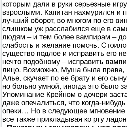
которым дали в руки серьезные игр
взрослыми. Капитан нахмурился и п
лучший оборот, во многом по его ви
слишком уж расслабился еще в само
людям – и тем более вампирам – до
слабость и желание помочь. Стоило
существо подлое и исправить его не
нечто подобному – исправить вампи
лицо. Возможно, Муша была права, к
Алье, скучает по ее брату и его сы
но больно умной, иногда это было 
Упоминание Крейном о дочери заста
даже опечалиться, что когда-нибудь
опеки… Но в следующее мгновение о
все также прикладывая ко рту ладон