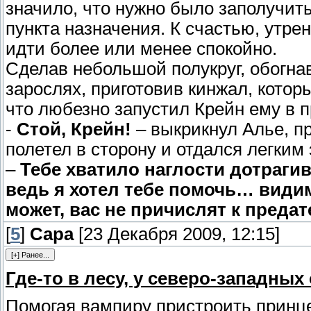
значило, что нужно было заполучить
пункта назначения. К счастью, утре
идти более или менее спокойно.
Сделав небольшой полукруг, обогнав
зарослях, приготовив кинжал, котор
что любезно запустил Крейн ему в п
-
Стой, Крейн!
– выкрикнул Алье, пр
полетел в сторону и отдался легким
–
Тебе хватило наглости дотраги
ведь я хотел тебе помочь… видим
может, вас не причислят к предат
[
5
]
Сара
[23 Декабря 2009, 12:15]
Где-то в лесу, у северо-западных
Помогая вампиру пристроить принце