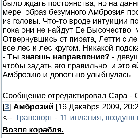
было ждать постоянства, но на дан
мере, образ безумного Амброзия по
из головы. Что-то вроде интуиции по
пока они не найдут Ее Высочество, 
Отвернувшись от пирата, Летти с л
все лес и лес кругом. Никакой подск
- Ты знаешь направление?
- девуш
чтобы задать его правильно, и это 
Амброзию и довольно улыбнулась.
Сообщение отредактировал
Сара
-
[
3
]
Амброзий
[16 Декабря 2009, 20:2
<--
Транспорт - 11 инлания, воздушн
Возле корабля.