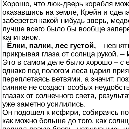
Хорошо, что люк-дверь корабля мож
оказавшись на земле, Крейн и сделал
заберется какой-нибудь зверь, медве
лучше всего было бы вообще заперет
капитаном.
-
Ёлки, палки, лес густой,
– невнят
прикрывая глаза от солнца рукой. –
Это в самом деле было хорошо – с е
однако под пологом леса царил прия
переплетаясь ветвями, а значит, по
сияние не создаст особых неудобс
глазах от солнечного света, результ
уже заметно усилились.
Он подошел к исфири, собираясь по
как можно больше до того, как солн
поднял левую бровь, наткнувшись н