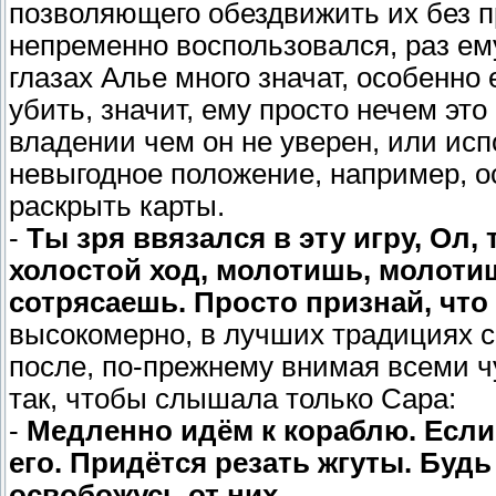
позволяющего обездвижить их без п
непременно воспользовался, раз ему
глазах Алье много значат, особенно е
убить, значит, ему просто нечем это 
владении чем он не уверен, или исп
невыгодное положение, например, о
раскрыть карты.
-
Ты зря ввязался в эту игру, Ол, 
холостой ход, молотишь, молотишь
сотрясаешь. Просто признай, что 
высокомерно, в лучших традициях с
после, по-прежнему внимая всеми чу
так, чтобы слышала только Сара:
-
Медленно идём к кораблю. Если
его. Придётся резать жгуты. Будь
освобожусь от них.