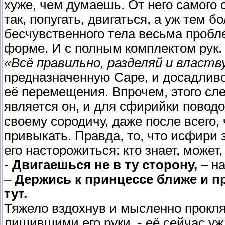
хуже, чем думаешь. От него самого с
так, попугать, двигаться, а уж тем б
бесчувственного тела весьма пробл
форме. И с полным комплектом рук.
«Всё правильно, разделяй и властв
предназначенную Саре, и досадливо
её перемещения. Впрочем, этого сл
является он, и для сфирийки поводо
своему сородичу, даже после всего,
привыкать. Правда, то, что исфири 
его насторожиться: кто знает, может
-
Двигаешься не в ту сторону,
– на
–
Держись к принцессе ближе и п
тут.
Тяжело вздохнув и мысленно прокля
лишившими его руки, - её сейчас уж 