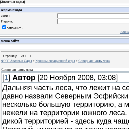
[
Золотые сады
]
Форма входа
Логин:
Пароль:
запомнить
Забыл
Меню сайта
Страница
1
из
1
1
ФРПГ Золотые Сады
»
Хроники локационной игры
»
Северная часть леса
Северная часть леса
[
1
]
Автор
[20 Ноября 2008, 03:08]
Дальняя часть леса, что лежит на с
давно назвали Северным Эсфийски
несколько большую территорию, а м
нежели на территории южного леса. 
дикой территорией - здесь куда чащ