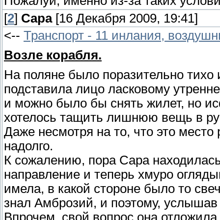
Пожалуй, именно из-за таких услов
[
2
]
Сара
[16 Декабря 2009, 19:41]
<--
Транспорт - 11 инлания, воздушн
Возле корабля.
На поляне было поразительно тихо и
подставила лицо ласковому утренне
и можно было бы снять жилет, но ис
хотелось тащить лишнюю вещь в рук
Даже несмотря на то, что это место 
надолго.
К сожалению, пора Сара находилась
направление и теперь хмуро оглядыв
имела, в какой стороне было то све
знал Амброзий, и поэтому, услышав 
Впрочем, свой вопрос она отложила 