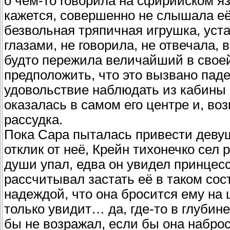
о чем-то говорила на сфирийском яз
кажется, совершенно не слышала её
безвольная тряпичная игрушка, уст
глазами, не говорила, не отвечала, 
будто пережила величайший в свое
предположить, что это вызвано паде
удовольствие наблюдать из кабины 
оказалась в самом его центре и, во
рассудка.
Пока Сара пыталась привести девуш
отклик от неё, Крейн тихонечко сел 
души упал, едва он увидел принцессу
рассчитывал застать её в таком сос
надеждой, что она бросится ему на ш
только увидит… да, где-то в глубине
бы не возражал, если бы она набро