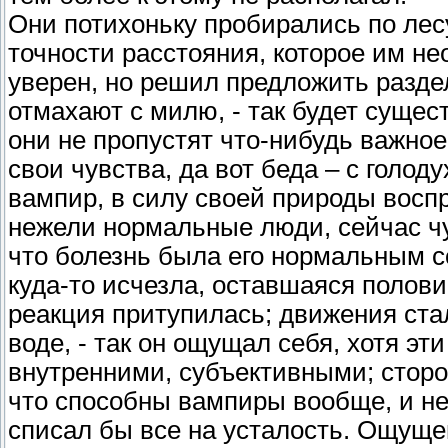
Они потихоньку пробирались по лес
точности расстояния, которое им н
уверен, но решил предложить раздел
отмахают с милю, - так будет сущест
они не пропустят что-нибудь важно
свои чувства, да вот беда – с голод
вампир, в силу своей природы восп
нежели нормальные люди, сейчас чу
что болезнь была его нормальным с
куда-то исчезла, оставшаяся полов
реакция притупилась; движения ст
воде, - так он ощущал себя, хотя э
внутренними, субъективными; сторо
что способны вампиры вообще, и не
списал бы все на усталость. Ощуще