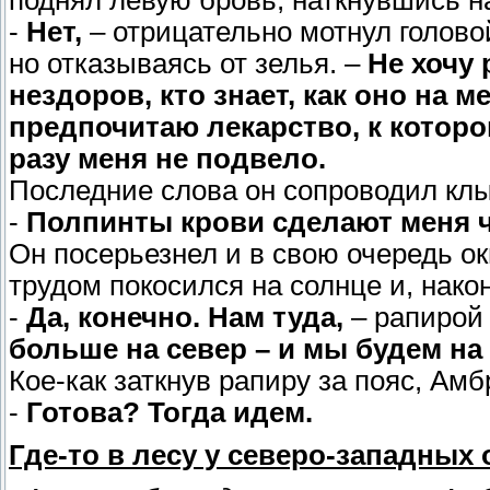
-
Нет,
– отрицательно мотнул голово
но отказываясь от зелья. –
Не хочу 
нездоров, кто знает, как оно на 
предпочитаю лекарство, к которо
разу меня не подвело.
Последние слова он сопроводил кл
-
Полпинты крови сделают меня ч
Он посерьезнел и в свою очередь о
трудом покосился на солнце и, нако
-
Да, конечно. Нам туда,
– рапирой 
больше на север – и мы будем на 
Кое-как заткнув рапиру за пояс, Ам
-
Готова? Тогда идем.
Где-то в лесу у северо-западных