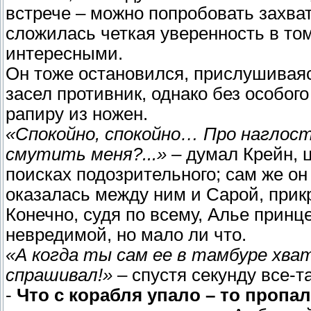
встрече – можно попробовать захват
сложилась четкая уверенность в то
интересными.
Он тоже остановился, прислушиваяс
засел противник, однако без особог
рапиру из ножен.
«Спокойно, спокойно… Про наглость
смутить меня?...»
– думал Крейн, 
поисках подозрительного; сам же он
оказалась между ним и Сарой, прик
Конечно, судя по всему, Алье принц
невредимой, но мало ли что.
«А когда ты сам ее в тамбуре хват
спрашивал!»
– спустя секунду все-т
-
Что с корабля упало – то пропал