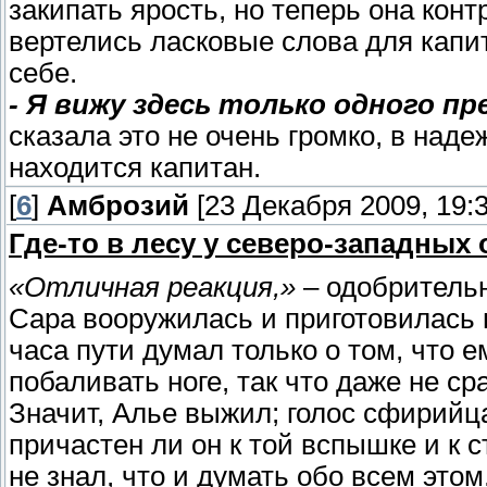
закипать ярость, но теперь она кон
вертелись ласковые слова для капит
себе.
- Я вижу здесь только одного пр
сказала это не очень громко, в наде
находится капитан.
[
6
]
Амброзий
[23 Декабря 2009, 19:3
Где-то в лесу у северо-западных
«Отличная реакция,»
– одобрительн
Сара вооружилась и приготовилась в
часа пути думал только о том, что е
побаливать ноге, так что даже не ср
Значит, Алье выжил; голос сфирийц
причастен ли он к той вспышке и к
не знал, что и думать обо всем это