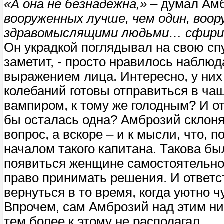
«А она не безнадежна,»
– думал Амб
вооруженных лучше, чем один, воо
здравомыслящими людьми… сфир
Он украдкой поглядывал на свою спут
заметит, - просто нравилось наблюд
выражением лица. Интересно, у них
колебаний готовы отправиться в ча
вампиром, к тому же голодным? И о
бы осталась одна? Амброзий склоня
вопрос, а вскоре – и к мысли, что, 
началом такого капитана. Такова был
появиться женщине самостоятельной
право принимать решения. И ответс
вернуться в то время, когда уютно 
Впрочем, сам Амброзий над этим ни
тем более к этому не располагал.