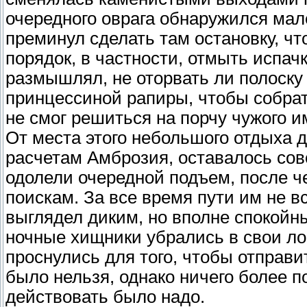
очередного оврага обнаружился мал
преминул сделать там остановку, чт
порядок, в частности, отмыть испач
размышлял, не оторвать ли полоску
принцессиной рапиры, чтобы собрать
не смог решиться на порчу чужого 
От места этого небольшого отдыха д
расчетам Амброзия, оставалось совс
одолели очередной подъем, после ч
поискам. За все время пути им не в
выглядел диким, но вполне спокойны
ночные хищники убрались в свои ло
проснулись для того, чтобы отправи
было нельзя, однако ничего более п
действовать было надо.