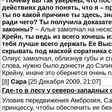
-
Почему вы так уверены, что пос
действиях дало понять, что я – 
ты по какой причине ты здесь, зн
ради чего? Ты получила доказате
законны?
– Алье замолчал на неско
Крейн, ты ведь из всего хочешь и
тебя лучше всего держать Ее Выс
скрывать под маской соратника с
Олиус замолчал, облизнув губы и с
слова, нужно было донести до Сэли
Крейну, иначе это обернется очень п
[
8
]
Сара
[25 Декабря 2009, 21:07]
Где-то в лесу у северо-западных
Уловив передвижения Амброзия, Са
принцессу, чтобы обеспечить ее без