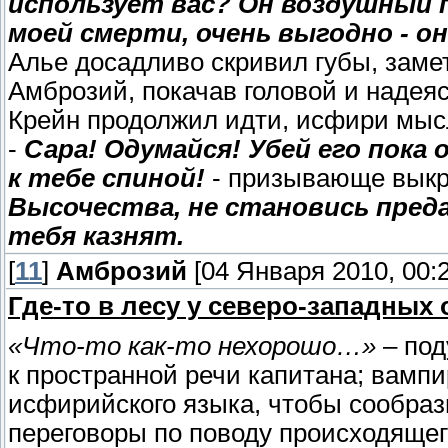
использует вас? Он воздушный п
моей смерти, очень выгодно - он
Алье досадливо скривил губы, заме
Амброзий, покачав головой и надеяс
Крейн продолжил идти, исфири мыс
-
Сара! Одумайся! Убей его пока
к тебе спиной!
- призывающе выкр
Высочества, не становись пред
тебя казнят.
[
11
]
Амброзий
[04 Января 2010, 00:2
Где-то в лесу у северо-западных
«Что-то как-то нехорошо…»
– под
к пространной речи капитана; вампи
исфирийского языка, чтобы сообраз
переговоры по поводу происходящего