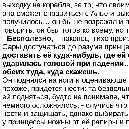
выходку на корабле, за то, что свои
она сможет справиться с Алье и выки
получилось… он бы не возражал и п
говорить, он был готов ко всему, но 
-
Бесполезно,
– наконец, тихо прои
Сары достучаться до разума принц
доставить её куда-нибудь, где ей
ударилась головой при падении… 
обеих туда, куда скажешь.
Он поднялся на ноги и оценивающе 
похоже, придется нести: та безволь
ей подняться, будто не понимала, чт
немного осложнялось, - случись что
нести и защищать, однако выбирать
у принцессы ножны от её рапиры и п