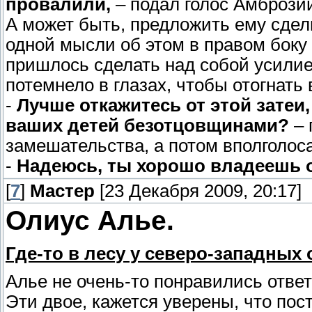
провалили,
– подал голос Амброзий
А может быть, предложить ему сде
одной мысли об этом в правом боку 
пришлось сделать над собой усилие 
потемнело в глазах, чтобы отогнат
-
Лучше откажитесь от этой затеи,
ваших детей безотцовщинами?
– 
замешательства, а потом вполголос
-
Надеюсь, ты хорошо владеешь о
[
7
]
Мастер
[23 Декабря 2009, 20:17]
Олиус Алье.
Где-то в лесу у северо-западных
Алье не очень-то понравились ответы
Эти двое, кажется уверены, что пос