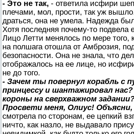
- Это не так,
- ответила исфири шеп
плечами, мол, прости, так уж вышло
драться, она не умела. Надежда был
Хотя последняя почему-то подвела ее
Лицо Летти менялось по мере того, 
на полшага отошла от Амброзия, по
безопасности. Она не знала, что дел
отображалось на ее лице, но исфири
не до того.
- Зачем ты повернул корабль с п
принцессу и шантажировал нас?
короны на сверхважном задании
Просвети меня, Олиус! Объясни, 
смотрела по сторонам, ее цепкий вз
ничто, как назло, не выдавало прис
невидимкой, как будто только его го