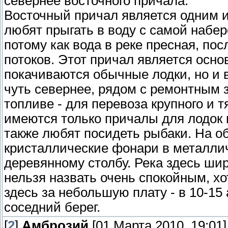
севернее восточного причала.
Восточный причал является одним и
любят прыгать в воду с самой набе
потому как вода в реке пресная, по
потоков. Этот причал является осно
покачиваются обычные лодки, но и 
чуть севернее, рядом с ремонтным 
топливе - для перевоза крупного и 
имеются только причалы для лодок 
также любят посидеть рыбаки. На 
кристаллические фонари в металлич
деревянному столбу. Река здесь широ
нельзя назвать очень спокойным, х
здесь за небольшую плату - в 10-15 
соседний берег.
[
2
]
Амброзий
[01 Марта 2010, 19:01]