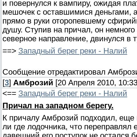
и повернулся к вампиру, ожидая пл
мешочек с оставшимися деньгами, а 
прямо в руки оторопевшему сфирийцу
душу. Ступив на причал, он немного
северное направление, двинулся в т
==>
Западный берег реки - Налий
Сообщение отредактировал
Амброз
[
3
]
Амброзий
[20 Апреля 2010, 10:33
<==
Западный берег реки - Налий
Причал на западном берегу.
К причалу Амброзий подходил, еще 
ли где лодочника, что переправлял 
давешний его поступок не остался б