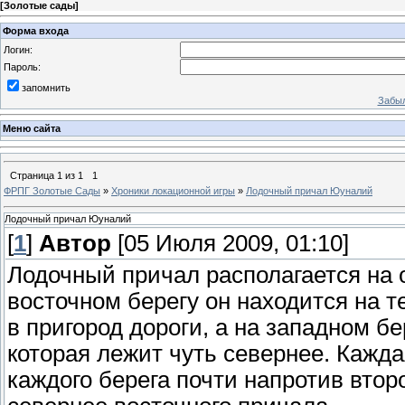
[
Золотые сады
]
Форма входа
Логин:
Пароль:
запомнить
Забыл
Меню сайта
Страница
1
из
1
1
ФРПГ Золотые Сады
»
Хроники локационной игры
»
Лодочный причал Юуналий
Лодочный причал Юуналий
[
1
]
Автор
[05 Июля 2009, 01:10]
Лодочный причал располагается на о
восточном берегу он находится на 
в пригород дороги, а на западном б
которая лежит чуть севернее. Кажд
каждого берега почти напротив втор