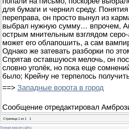
попали на письмо, поскорее выбрал
для бумаги и чернил среду. Понятия
переправа, он просто вынул из карма
выбрал нужную сумму… впрочем, Ам
острым мнительным взглядом серо-ал
может его облапошить, а сам вампир
Однако же затевать разборки по это
Спрятав оставшуюся мелочь, он по
словно уголёк, но пока еще сомнений
было; Крейну не терпелось получить
==>
Западные ворота в город
Сообщение отредактировал
Амброз
Страница
1
из
1
1
Полная версия сайта