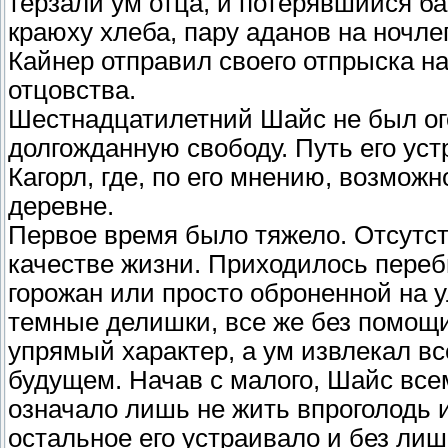
терзали ум отца, и потерявшийся б
краюху хлеба, пару аданов на ночле
Кайнер отправил своего отпрыска на
отцовства.
Шестнадцатилетний Шайс не был ого
долгожданную свободу. Путь его уст
Кагорл, где, по его мнению, возмож
деревне.
Первое время было тяжело. Отсутст
качестве жизни. Приходилось пере
горожан или просто оброненной на у
темные делишки, все же без помощи
упрямый характер, а ум извлекал вс
будущем. Начав с малого, Шайс всем
означало лишь не жить впроголодь и
остальное его устраивало и без лишн