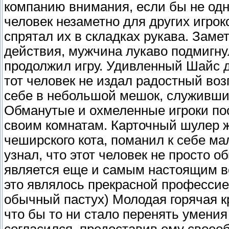
компанию внимания, если бы не одн
человек незаметно для других игрок
спрятал их в складках рукава. Заме
действия, мужчина лукаво подмигнул
продолжил игру. Удивленный Шайс до
тот человек не издал радостный воз
себе в небольшой мешок, служивший
Обманутые и охмеленные игроки пос
своим комнатам. Карточный шулер ж
чеширского кота, поманил к себе ма
узнал, что этот человек не просто 
является еще и самым настоящим в
это являлось прекрасной профессией
обычный пастух) Молодая горячая к
что бы то ни стало перенять умения 
согласился, предоставив ему своео