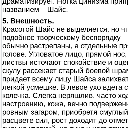
драматизирует. Нотка цинизма прип
названием – Шайс.
5. Внешность.
Красотой Шайс не выделяется, но что
подобное творческому беспорядку 
обычно растрепаны, а отдельные пр
голове. Угловатое лицо, прямой нос
листвы источают спокойствие и оце
скулу рассекает старый боевой шрам
придает всему лицу Шайса залихват
легкой усмешке. В левое ухо вдета 
колечка. Слегка неряшлив, часто хо
настроению, кожа, вечно подвержен
ровным загаром, приобретя смуглый
расцвете сил, рост доходит до отметк