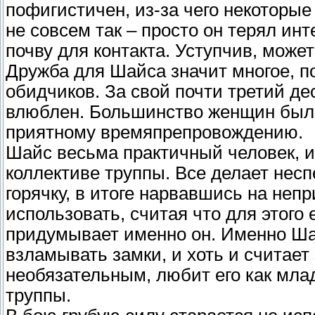
пофигистичен, из-за чего некоторые
не совсем так – просто он терял инт
почву для контакта. Уступчив, може
Дружба для Шайса значит многое, по
обидчиков. За свой почти третий де
влюблен. Большинство женщин был
приятному времяпрепровождению.
Шайс весьма практичный человек, 
коллективе труппы. Все делает несп
горячку, в итоге нарвавшись на неп
использовать, считая что для этого
придумывает именно он. Именно Ша
взламывать замки, и хоть и считает
необязательным, любит его как млад
труппы.