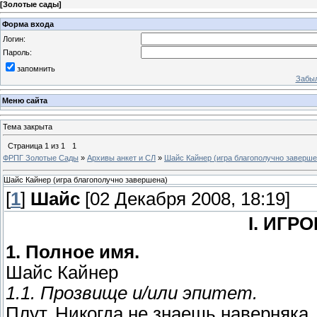
[
Золотые сады
]
Форма входа
Логин:
Пароль:
запомнить
Забыл
Меню сайта
Тема закрыта
Страница
1
из
1
1
ФРПГ Золотые Сады
»
Архивы анкет и СЛ
»
Шайс Кайнер (игра благополучно заверше
Шайс Кайнер (игра благополучно завершена)
[
1
]
Шайс
[02 Декабря 2008, 18:19]
I. ИГ
1. Полное имя.
Шайс Кайнер
1.1. Прозвище и/или эпитет.
Плут. Никогда не знаешь наверняка,