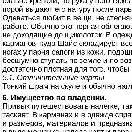
сильно крепкий, но рука у него тяж
порой выдают его натуру после пар
Одеваться любит в вещи, не стесн
работе. Обычно это черная облегаю
не доходящие до щиколоток. В оде
карманов, куда Шайс складирует все
ногах у парня сапоги из кожи, подо
бесшумно ступать по земле и по воз
достаточно плотная для того, чтобы
5.1. Отличительные черты.
Тонкий шрам на скуле и обычно наг
6. Имущество во владении.
Привык путешествовать налегке, так
таскает. В карманах и в одежде сп
и размеров, материалов и предназн
в виде мешочка, колода карт и пара