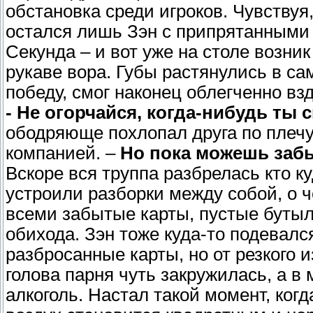
обстановка среди игроков. Чувствуя,
остался лишь Зэн с припрятанными
Секунда – и вот уже на столе возни
рукаве вора. Губы растянулись в с
победу, смог наконец облегченно вз
- Не огорчайся, когда-нибудь т
ободряюще похлопал друга по плечу
компанией. –
Но пока можешь забы
Вскоре вся труппа разбрелась кто к
устроили разборки между собой, о ч
всеми забытые карты, пустые бутыл
обихода. Зэн тоже куда-то подевалс
разбросанные карты, но от резкого 
голова парня чуть закружилась, а в
алкоголь. Настал такой момент, ког