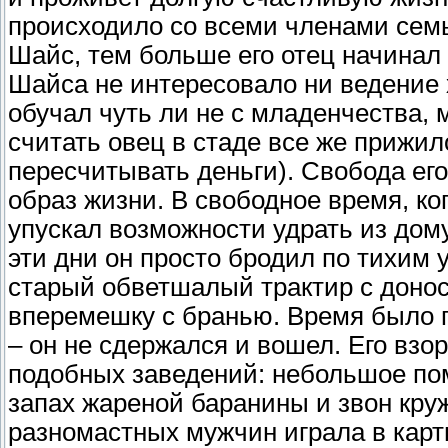
происходило со всеми членами семь
Шайс, тем больше его отец начинал 
Шайса не интересовало ни ведение х
обучал чуть ли не с младенчества,
считать овец в стаде все же прижи
пересчитывать деньги). Свобода ег
образ жизни. В свободное время, ко
упускал возможности удрать из дому
эти дни он просто бродил по тихим у
старый обветшалый трактир с доно
вперемешку с бранью. Время было п
– он не сдержался и вошел. Его взо
подобных заведений: небольшое по
запах жареной баранины и звон круж
разномастных мужчин играла в карт