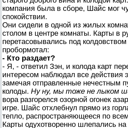
старого доброго вина и колодой карт
компания была в сборе, Шайс мог чу
спокойствии.
Они сидели в одной из жилых комна
столом в центре комнаты. Карты в 
перетасовывались под колдовством е
пробормотал:
- Кто раздает?
- Я, - ответил Зэн, и колода карт пе
интересом наблюдал все действия эт
замечая отправленные нечестным пу
колоды.
Ну ну, мы тоже не лыком 
вора разгорелся озорной огонек аза
игре. Шайс отхлебнул прямо из горл
тепло, распространяющееся по всем
Карты одухотворенно шлепались на 