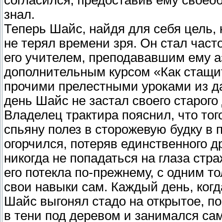
знал.
Теперь Шайс, найдя для себя цель,
не терял времени зря. Он стал часто
его учителем, преподававшим ему а
дополнительным курсом «Как стащит
прочими прелестными уроками из да
день Шайс не застал своего старого
Владелец трактира пояснил, что того
спьяну полез в сторожевую будку в 
огорчился, потеряв единственного д
никогда не попадаться на глаза стра
его потекла по-прежнему, с одним т
свои навыки сам. Каждый день, когда
Шайс выгонял стадо на открытое, по
в тени под деревом и занимался са