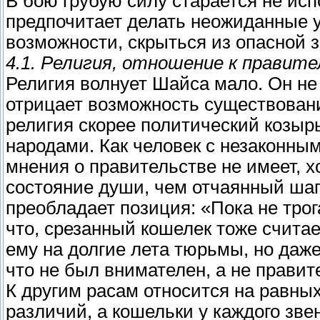
В бою грубую силу старается не исп
предпочитает делать неожиданные у
возможности, скрыться из опасной 
4.1. Религия, отношение к правите
Религия волнует Шайса мало. Он не 
отрицает возможность существован
религия скорее политический козыр
народами. Как человек с незаконны
мнения о правительстве не имеет, х
состояние души, чем отчаянный шаг
преобладает позиция: «Пока не трог
что, срезанный кошелек тоже счита
ему на долгие лета тюрьмы, но даже 
что не был внимателен, а не правит
К другим расам относится на равных
различий, а кошельки у каждого зве