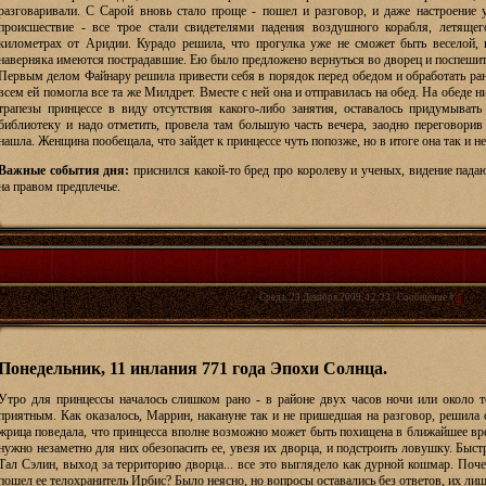
разговаривали. С Сарой вновь стало проще - пошел и разговор, и даже настроение 
происшествие - все трое стали свидетелями падения воздушного корабля, летящег
километрах от Аридии. Курадо решила, что прогулка уже не сможет быть веселой, к
наверняка имеются пострадавшие. Ею было предложено вернуться во дворец и поспешить
Первым делом Файнару решила привести себя в порядок перед обедом и обработать рану
всем ей помогла все та же Милдрет. Вместе с ней она и отправилась на обед. На обеде 
трапезы принцессе в виду отсутствия какого-либо занятия, оставалось придумывать
библиотеку и надо отметить, провела там большую часть вечера, заодно переговорив
нашла. Женщина пообещала, что зайдет к принцессе чуть попозже, но в итоге она так и не
Важные события дня:
приснился какой-то бред про королеву и ученых, видение пад
на правом предплечье.
Среда, 23 Декабря 2009, 12:23 | Сообщение #
6
Понедельник, 11 инлания 771 года Эпохи Солнца.
Утро для принцессы началось слишком рано - в районе двух часов ночи или около 
приятным. Как оказалось, Маррин, накануне так и не пришедшая на разговор, решила 
жрица поведала, что принцесса вполне возможно может быть похищена в ближайшее вре
нужно незаметно для них обезопасить ее, увезя их дворца, и подстроить ловушку. Быст
Тал Сэлин, выход за территорию дворца... все это выглядело как дурной кошмар. По
пошел ее телохранитель Ирбис? Было неясно, но вопросы оставались без ответов, их ли