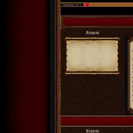
1
Страница
1
из
1
ФРПГ Золотые Сады
»
Архивы
»
Архивы анке
Курадо
Курадо