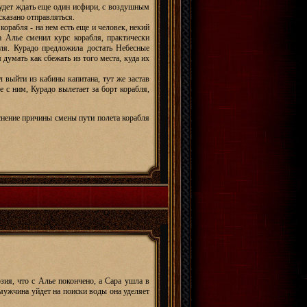
будет ждать еще один исфири, с воздушным
сказано отправляться.
корабля - на нем есть еще и человек, некий
а Алье сменил курс корабля, практически
бля. Курадо предложила достать Небесные
 думать как сбежать из того места, куда их
 выйти из кабины капитана, тут же застав
е с ним, Курадо вылетает за борт корабля,
нение причины смены пути полета корабля
ия, что с Алье покончено, а Сара ушла в
мужчина уйдет на поиски воды она уделяет