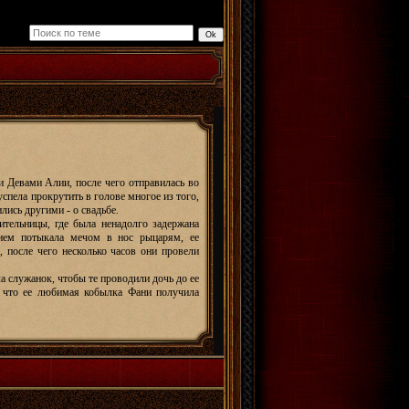
и Девами Алии, после чего отправилась во
успела прокрутить в голове многое из того,
лись другими - о свадьбе.
ительницы, где была ненадолго задержана
вием потыкала мечом в нос рыцарям, ее
, после чего несколько часов они провели
ла служанок, чтобы те проводили дочь до ее
, что ее любимая кобылка Фани получила