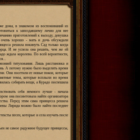
уже дома, в знакомом из воспоминаний из
готовиться к запоздавшему лично для нее
кончанию приготовлений к выходу, девушка
 очень хорошо - мать и дочь обсуждали
нцесса решила покинуть Сад только когда
орца. И не успела она решить, чем же ей
радо ждала королева. По всей вероятности,
я...
монией титулования. Лишь расстановка и
ень. А потому нужно было выделить время
тии. Они посетили ее новые покои, которые
приятные темы, которые всплыли во время
авилась собирать вещи, а Курадо поспешила
вствовать себя немного лучше - начала
ором она посоветовала найти организатора
ства. Перед этим сама принцесса решила
ролевы Лирида можно было найти последнее
ексты песен, которые и села изучать после
ьен не самое радужное будущее принцессы,