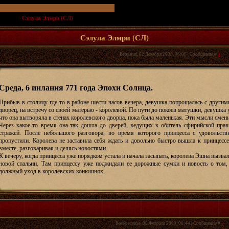
т и СЛ
»
Сэлула Элмри (СЛ)
(...и принцесса Курадо)
Сэлула Элмри (СЛ)
Вторник, 02 Декабря 2008, 06:06 | Сообщение #
1
Среда, 6 инлания 771 года Эпохи Солнца.
Прибыв в столицу где-то в районе шести часов вечера, девушка попрощалась с другим
дворец, на встречу со своей матерью - королевой. По пути до покоев матушки, девушка 
что она вытворяла в стенах королевского дворца, пока была маленькая. Эти мысли смени
Через какое-то время она-так дошла до дверей, ведущих к обитель сфирийской прав
стражей. После небольшого разговора, во время которого принцесса с удовольст
пропустили. Королева не заставила себя ждать и довольно быстро вышла к принцессе
вместе, разговаривая и делясь новостями.
К вечеру, когда принцесса уже порядком устала и начала засыпать, королева Эшна вызва
новой спальни. Там принцессу уже поджидали ее дорожные сумки и новость о том
должный уход в королевских конюшнях.
Воскресенье, 08 Февраля 2009, 00:44 | Сообщение #
2