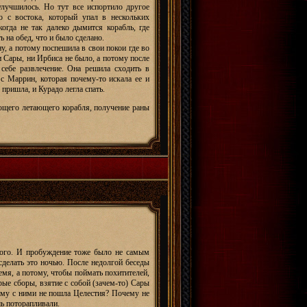
улучшилось. Но тут все испортило другое
о с востока, который упал в нескольких
огда не так далеко дымится корабль, где
 на обед, что и было сделано.
, а потому поспешила в свои покои где во
ни Сары, ни Ирбиса не было, а потому после
 себе развлечение. Она решила сходить в
 с Маррин, которая почему-то искала ее и
 пришла, и Курадо легла спать.
ающего летающего корабля, получение раны
того. И пробуждение тоже было не самым
сделать это ночью. После недолгой беседы
мя, а потому, чтобы поймать похитителей,
рые сборы, взятие с собой (зачем-то) Сары
чему с ними не пошла Целестия? Почему не
шь поторапливали.