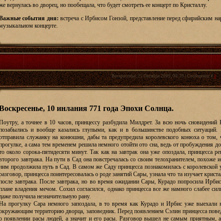
же вернулась во дворец, но пообещала, что будет смотреть ее концерт по Кристаллу.
Важные события дня:
встреча с Ирбисом Гонзой, представление перед сфирийским нар
музыкальном концерте.
Воскресенье, 25 Октября 2009, 00:29 | Сообщение #
5
Воскресенье, 10 инлания 771 года Эпохи Солнца.
Поутру, а точнее в 10 часов, принцессу разбудила Милдрет. За всю ночь сновидений 
позабылись и вообще казались глупыми, как и в большинстве подобных ситуаций.
отправила служанку на конюшни, дабы та предупредила королевского конюха о том,
прогулке, а сама тем временем решила немного отойти ото сна, ведь от пробуждения д
то около сорока-пятидесяти минут. Так как на завтрак она уже опоздала, принцесса р
второго завтрака. На пути в Сад она повстречалась со своим телохранителем, похоже 
ним продолжила путь в Сад. В самом же Саду принцесса познакомилась с королевской у
разговор, принцесса поинтересовалась о роде занятий Сары, узнала что та изучает крист
после завтрака. После завтрака, но во время ожидании Сары, Курадо попросила Ирбис
плане владения мечом. Сохил согласился, однако принцесса все же намного слабее сил
даже получила незначительную рану.
На прогулку Сара немного запоздала, в то время как Курадо и Ирбис уже выехали 
окружающим территорию дворца, заповедник. Перед появлением Сэлин принцесса повед
о появлении расы людей, а значит и его расы. Разговор вышел не самым приятным, 