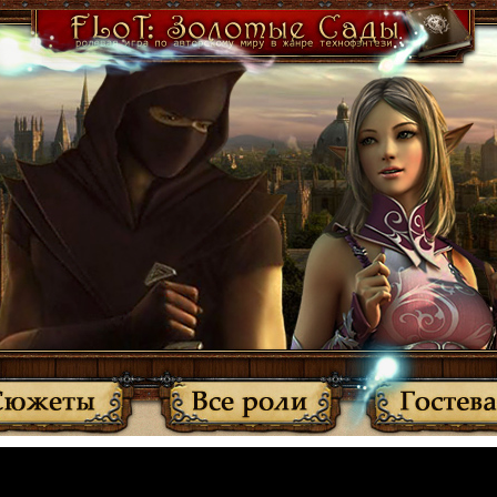
·
Участники
·
Активные темы
·
Все прочитано
·
Вернуться
МЫ ПЕРЕЕХАЛИ: http://anplay.f-rpg.ru/