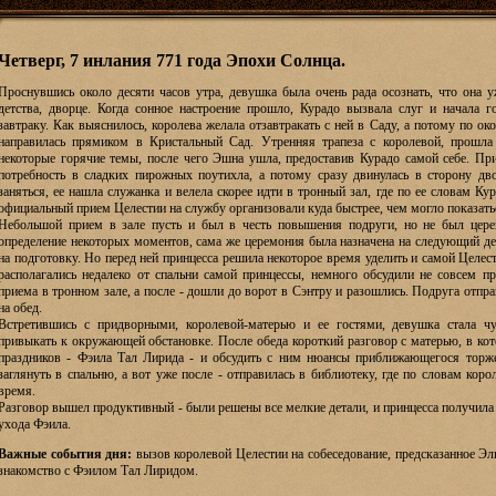
Четверг, 7 инлания 771 года Эпохи Солнца.
Проснувшись около десяти часов утра, девушка была очень рада осознать, что она 
детства, дворце. Когда сонное настроение прошло, Курадо вызвала слуг и начала 
завтраку. Как выяснилось, королева желала отзавтракать с ней в Саду, а потому по о
направилась прямиком в Кристальный Сад. Утренняя трапеза с королевой, прошла
некоторые горячие темы, после чего Эшна ушла, предоставив Курадо самой себе. При
потребность в сладких пирожных поутихла, а потому сразу двинулась в сторону дв
заняться, ее нашла служанка и велела скорее идти в тронный зал, где по ее словам Ку
официальный прием Целестии на службу организовали куда быстрее, чем могло показатьс
Небольшой прием в зале пусть и был в честь повышения подруги, но не был цере
определение некоторых моментов, сама же церемония была назначена на следующий д
на подготовку. Но перед ней принцесса решила некоторое время уделить и самой Целес
располагались недалеко от спальни самой принцессы, немного обсудили не совсем 
приема в тронном зале, а после - дошли до ворот в Сэнтру и разошлись. Подруга отпр
на обед.
Встретившись с придворными, королевой-матерью и ее гостями, девушка стала чу
привыкать к окружающей обстановке. После обеда короткий разговор с матерью, в кот
праздников - Фэила Тал Лирида - и обсудить с ним нюансы приближающегося торже
заглянуть в спальню, а вот уже после - отправилась в библиотеку, где по словам ко
время.
Разговор вышел продуктивный - были решены все мелкие детали, и принцесса получила т
ухода Фэила.
Важные события дня:
вызов королевой Целестии на собеседование, предсказанное Эл
знакомство с Фэилом Тал Лиридом.