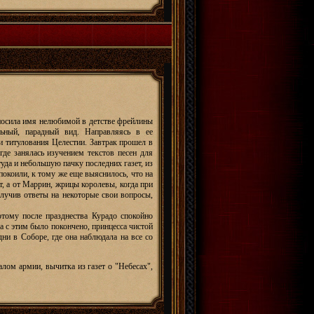
 носила имя нелюбимой в детстве фрейлины
ьный, парадный вид. Направляясь в ее
 титулования Целестии. Завтрак прошел в
где занялась изучением текстов песен для
уда и небольшую пачку последних газет, из
покоили, к тому же еще выяснилось, что на
ет, а от Маррин, жрицы королевы, когда при
олучив ответы на некоторые свои вопросы,
тому после празднества Курадо спокойно
да с этим было покончено, принцесса чистой
дни в Соборе, где она наблюдала на все со
лом армии, вычитка из газет о "Небесах",