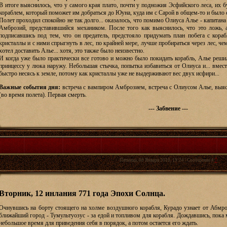
В итоге выяснилось, что у самого края плато, почти у подножия Эсфийского леса, их 
кораблем, который поможет им добраться до Юуна, куда им с Сарой в общем-то и было 
Полет проходил спокойно не так долго... оказалось, что помимо Олиуса Алье - капитана 
Амброзий, представившийся механиком. После того как выяснилось, что это ложь, 
подписавшись под тем, что он предатель, предстояло придумать план побега с кора
кристаллы и с ними спрыгнуть в лес, по крайней мере, лучше пробираться через лес, чем
хотел доставить Алье... хотя, это также было неизвестно.
И когда уже было практически все готово и можно было покидать корабль, Алье решил
принцессу у люка наружу. Небольшая стычка, попытка избавиться от Олиуса и... вмест
быстро несясь к земле, потому как кристаллы уже не выдерживают вес двух исфири...
Важные события дня:
встреча с вампиром Амброзием, встреча с Олиусом Алье, выяс
(во время полета). Первая смерть.
--- Забвение ---
Пятница, 08 Января 2010, 19:24 | Сообщение #
7
Вторник, 12 инлания 771 года Эпохи Солнца.
Очнувшись на борту стоящего на холме воздушного корабля, Курадо узнает от Абмроз
ближайший город - Тумультуозус - за едой и топливом для корабля. Дождавшись, пока 
небольшое время для приведения себя в порядок, а потом остается его ждать.