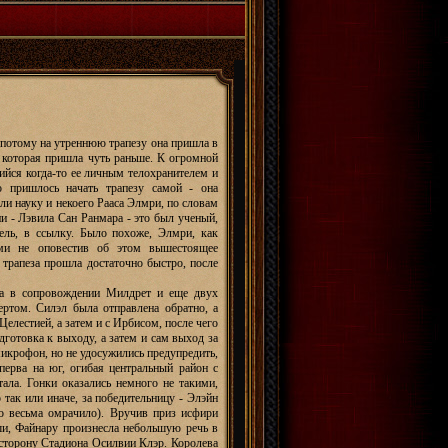
 потому на утреннюю трапезу она пришла в
, которая пришла чуть раньше. К огромной
ийся когда-то ее личным телохранителем и
о пришлось начать трапезу самой - она
ли науку и некоего Рааса Элмри, по словам
и - Лэвила Сан Ранмара - это был ученый,
ель, в ссылку. Было похоже, Элмри, как
ми не оповестив об этом вышестоящее
у трапеза прошла достаточно быстро, после
ца в сопровождении Милдрет и еще двух
ертом. Силэл была отправлена обратно, а
елестией, а затем и с Ирбисом, после чего
дготовка к выходу, а затем и сам выход за
 микрофон, но не удосужились предупредить,
перва на юг, огибая центральный район с
тала. Гонки оказались немного не такими,
так или иначе, за победительницу - Элэйн
то весьма омрачило). Вручив приз исфири
ши, Файнару произнесла небольшую речь в
 сторону Стадиона Осилвии Клэр. Королева