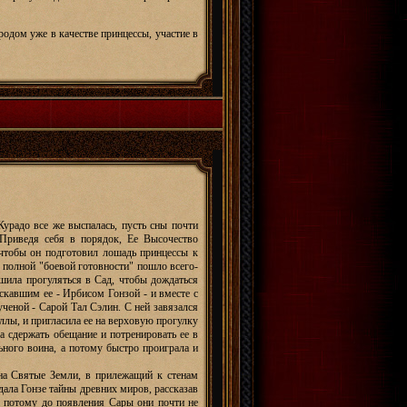
одом уже в качестве принцессы, участие в
Курадо все же выспалась, пусть сны почти
 Приведя себя в порядок, Ее Высочество
 чтобы он подготовил лошадь принцессы к
о полной "боевой готовности" пошло всего-
ешила прогуляться в Сад, чтобы дождаться
искавшим ее - Ирбисом Гонзой - и вместе с
ченой - Сарой Тал Сэлин. С ней завязался
аллы, и пригласила ее на верховую прогулку
а сдержать обещание и потренировать ее в
ьного воина, а потому быстро проиграла и
на Святые Земли, в прилежащий к стенам
ала Гонзе тайны древних миров, рассказав
а потому до появления Сары они почти не