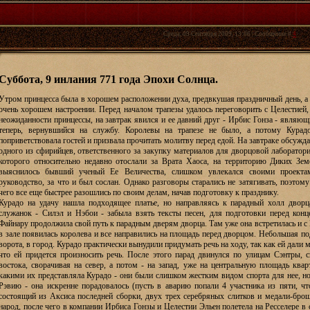
Среда, 09 Сентября 2009, 13:06 | Сообщение #
4
Суббота, 9 инлания 771 года Эпохи Солнца.
Утром принцесса была в хорошем расположении духа, предвкушая праздничный день, а
очень хорошем настроении. Перед началом трапезы удалось переговорить с Целестией
неожиданности принцессы, на завтрак явился и ее давний друг - Ирбис Гонза - являющ
теперь, вернувшийся на службу. Королевы на трапезе не было, а потому Курад
поприветствовала гостей и призвала прочитать молитву перед едой. На завтраке обсужда
одного из сфирийцев, ответственного за закупку материалов для дворцовой лаборатори
которого относительно недавно отослали за Врата Хаоса, на территорию Диких Зем
выяснилось бывший ученый Ее Величества, слишком увлекался своими проекта
руководство, за что и был сослан. Однако разговоры старались не затягивать, поэтом
чего все еще быстрее разошлись по своим делам, начав подготовку к празднику.
Курадо на удачу нашла подходящее платье, но направляясь к парадный холл двор
служанок - Силэл и Нэбои - забыла взять тексты песен, для подготовки перед конц
Файнару продолжила свой путь к парадным дверям дворца. Там уже она встретилась и с Ц
в зале появилась королева и все направились на площадь перед дворцом. Небольшая по
ворота, в город. Курадо практически вынудили придумать речь на ходу, так как ей дали
что ей придется произносить речь. После этого парад двинулся по улицам Сэнтры, с
востока, сворачивая на север, а потом - на запад, уже на центральную площадь квар
какими их представляла Курадо - они были слишком жестким видом спорта для нее, но 
Рэвию - она искренне порадовалось (пусть в аварию попали 4 участника из пяти, ч
состоящий из Аксиса последней сборки, двух трех серебряных слитков и медали-бро
народ, после чего в компании Ирбиса Гонзы и Целестии Эльен полетела на Ресселере в