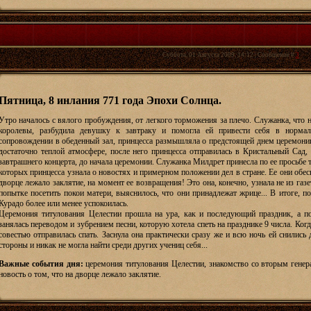
Суббота, 01 Августа 2009, 14:12 | Сообщение #
3
Пятница, 8 инлания 771 года Эпохи Солнца.
Утро началось с вялого пробуждения, от легкого торможения за плечо. Служанка, что
королевы, разбудила девушку к завтраку и помогла ей привести себя в нормал
сопровождении в обеденный зал, принцесса размышляла о предстоящей днем церемонии
достаточно теплой атмосфере, после него принцесса отправилась в Кристальный Сад, 
завтрашнего концерта, до начала церемонии. Служанка Милдрет принесла по ее просьбе т
которых принцесса узнала о новостях и примерном положении дел в стране. Ее они обес
дворце лежало заклятие, на момент ее возвращения! Это она, конечно, узнала не из газ
попытке посетить покои матери, выяснилось, что они принадлежат жрице... В итоге, п
Курадо более или менее успокоилась.
Церемония титулования Целестии прошла на ура, как и последующий праздник, а по
занялась переводом и зубрением песни, которую хотела спеть на празднике 9 числа. Ког
совестью отправилась спать. Заснула она практически сразу же и всю ночь ей снились 
стороны и никак не могла найти среди других учениц себя...
Важные события дня:
церемония титулования Целестии, знакомство со вторым генера
новость о том, что на дворце лежало заклятие.