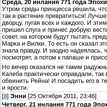
Среда, 20 инлания 771 года Эпох
Утром среды принцесса решила, что 
так в растение превратиться! Лучше
дворцу, пугая всех и каждого. И эти
пришел слуга и принес добрую весть
совет, на котором будут пытать пред
Марка и Вилки. То есть он сказал э
знала правду. И заодно надеялась, ч
посмотрят, а потом к папаше и при
Но вечер оказался не таким радужны
Калеба практически оправдали, так 
обвинить Рейна! И посадить его в т
и ярости.
[
8
]
Энни
[25 Октября 2011, 23:46]
Четверг, 21 инлания 771 года Эп