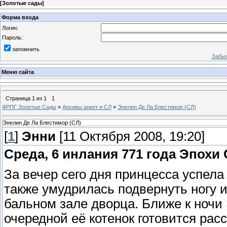
[
Золотые сады
]
Форма входа
Логин:
Пароль:
запомнить
Забыл
Меню сайта
Страница
1
из
1
1
ФРПГ Золотые Сады
»
Архивы анкет и СЛ
»
Энелин Де Ла Блестимор (СЛ)
Энелин Де Ла Блестимор (СЛ)
[
1
]
Энни
[11 Октября 2008, 19:20]
Среда, 6 инлания 771 года Эпохи
За вечер сего дня принцесса успела
также умудрилась подвернуть ногу и
бальном зале дворца. Ближе к ночи 
очередной её котенок готовится расс