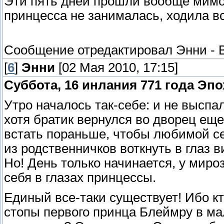
Эти пять дней прошли вообще мимо
принцесса не занималась, ходила вся
Сообщение отредактировал
Энни
-
[
6
]
Энни
[02 Мая 2010, 17:15]
Суббота, 16 инлания 771 года Эп
Утро началось так-себе: и не выспал
хотя братик вернулся во дворец еще 
встать пораньше, чтобы любимой се
из родственничков воткнуть в глаз ви
Но! День только начинается, у мир
себя в глазах принцессы.
Единый все-таки существует! Ибо кт
стопы первого принца Блеймру в м