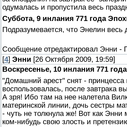
одумалась и пропустила весь празд
Суббота, 9 инлания 771 года Эпо
Подразумевается, что Энелин весь д
Сообщение отредактировал
Энни
-
[
4
]
Энни
[26 Октября 2009, 19:59]
Воскресенье, 10 инлания 771 год
"Домашний арест" снят - принцесса 
воспользовалась, после завтрака вы
А зря! Ибо там на нее налетела Вилк
материнской линии, дочь сестры мат
- чуть не толкнула же! Вот как Энни
ком-нибудь свою злость и претензию