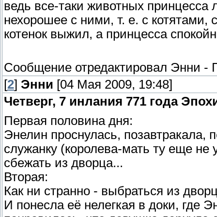
ведь все-таки животных принцесса 
нехорошее с ними, т. е. с котятами, 
котенок выжил, а принцесса спокойн
Сообщение отредактировал
Энни
-
[
2
]
Энни
[04 Мая 2009, 19:48]
Четверг, 7 инлания 771 года Эпох
Первая половина дня:
Энелин проснулась, позавтракала, 
служанку (королева-мать ту еще не 
сбежать из дворца...
Вторая:
Как ни странно - выбраться из двор
И понесла её нелегкая в доки, где Э