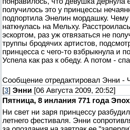
понравилось, что девушка дернула её
получилось это у принцессы нечаянн
подпортила Энелин мордашку. Чему 
наткнулась на Мельху. Расстроилась
эскортом, раз уж отвязаться не пол
труппы бродячих артистов, подсмотр
принцесса с чего-то взбрыкнула и п
Успела как раз к обеду. А потом - спа-
Сообщение отредактировал
Энни
-
[
3
]
Энни
[06 Августа 2009, 20:52]
Пятница, 8 инлания 771 года Эпо
Ни свет ни заря принцессу разбудил
летнего фестиваля. Энни сопротивля
за опоздания на завтрак ее "заперли