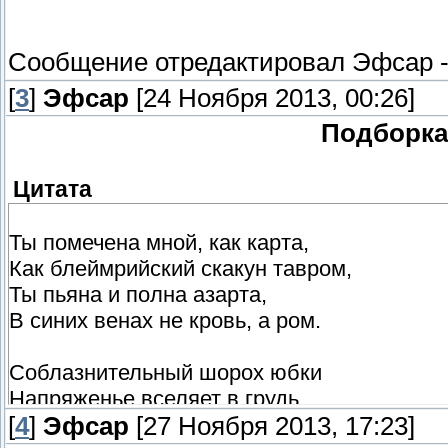
предпочитает не выставлять на показ. Хоз
советуется с ней по некоторым вопросам.
Сообщение отредактировал
Эфсар
незаконным веществам.
[
3
]
Эфсар
[24 Ноября 2013, 00:26]
Подборка 
Цитата
Ты помечена мной, как карта,
Как блеймрийский скакун тавром,
Ты пьяна и полна азарта,
В синих венах не кровь, а ром.
Соблазнительный шорох юбки
Напряженье вселяет в грудь,
[
А вино полыхает в кубке,
4
]
Эфсар
[27 Ноября 2013, 17:23]