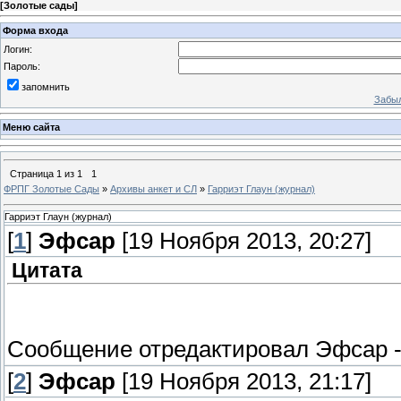
[
Золотые сады
]
Форма входа
Логин:
Пароль:
запомнить
Забыл
Меню сайта
Страница
1
из
1
1
ФРПГ Золотые Сады
»
Архивы анкет и СЛ
»
Гарриэт Глаун (журнал)
Гарриэт Глаун (журнал)
[
1
]
Эфсар
[19 Ноября 2013, 20:27]
Цитата
Сообщение отредактировал
Эфсар
[
2
]
Эфсар
[19 Ноября 2013, 21:17]