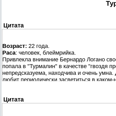
Ту
Цитата
Возраст:
22 года.
Раса
: человек, блеймрийка.
Привлекла внимание Бернардо Логано сво
попала в "Турмалин" в качестве "гвоздя 
непредсказуема, находчива и очень умна. 
любит периодически засветиться в каком-н
часто. К приятельницам относится холодно
близко знает - всяко может статься, могут
Цитата
владельцу, уже заслужила его доверие и 