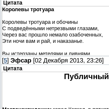
Как в магической колбе ртуть.
Цитата
Королевы тротуара
Мы с тобой два распутных сноба,
Погрузились в трущобный рай.
Королевы тротуара и обочины
Алкоголь обжигает нёбо,
С подведёнными нетрезвыми глазами,
Эх... забыться бы до утра!
Через вас прошло немало озабоченных,
Эти ночи вам и рай, и наказанье.
Я влюбился - и крыть тут нечем,
Хоть с другими был зол и груб...
Вы истерзаны метелями и ливнями,
И теперь я тобой помечен,
[
Не спасают пелерины и перчатки.
5
]
Эфсар
[02 Декабря 2013, 23:26]
Заклеймён, отпечатком губ.
Согревают комплименты похотливые
Цитата
Да на теле от объятий отпечатки.
Публичный
Дворянин на вас порой украдкой пялится
Из кареты, шестернёю запряжённой,
Непутёвые юньцы похабно скалятся
И плюются добродетельные жёны.