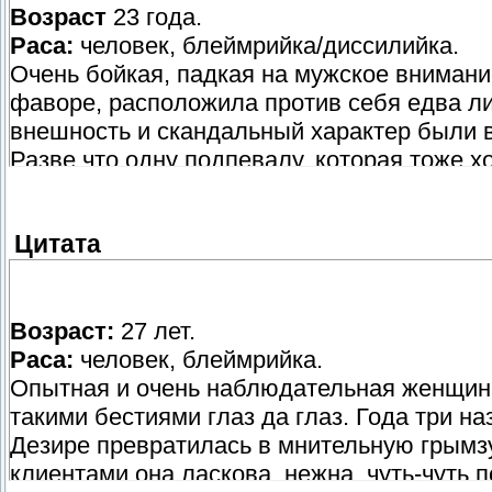
Возраст
23 года.
Раса:
человек, блеймрийка/диссилийка.
Очень бойкая, падкая на мужское внимани
фаворе, расположила против себя едва ли
внешность и скандальный характер были вс
Разве что одну подпевалу, которая тоже 
выпить, причём чем больше, тем лучше. В
развратных турмалинок.
Цитата
Возраст:
27 лет.
Раса:
человек, блеймрийка.
Опытная и очень наблюдательная женщина,
такими бестиями глаз да глаз. Года три на
Дезире превратилась в мнительную грымзу,
клиентами она ласкова, нежна, чуть-чуть 