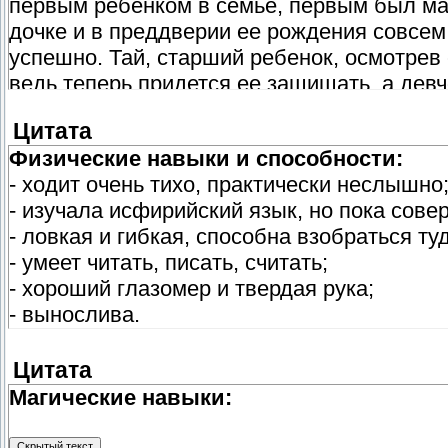
первым ребенком в семье, первым был мал
дочке и в преддверии ее рождения совсем
успешно. Тай, старший ребенок, осмотрев с
ведь теперь придется ее защищать, а девч
просчитался. Мейлин росла любознательн
Цитата
мальчишек. Спустя десять лет Тай уже го
Физические навыки и способности:
было весьма обычным, детей научили всем
- ходит очень тихо, практически неслышно
не особенно жаждал стать целителем, но 
- изучала исфирийский язык, но пока сове
а Мейлин больше полюбила целительство
- ловкая и гибкая, способна взобраться ту
Когда Лин исполнилось двадцать случилос
- умеет читать, писать, считать;
бардом и О'Лей часами могла слушать его 
- хороший глазомер и твердая рука;
чертой их леса. Нет, разумеется она знала
- вынослива.
видела, только пролетающие высоко в не
девушка сообщила родным, что собирается
вещи, однако получила весьма категоричное
Цитата
оторвать барду уши ибо считал, что это о
Магические навыки:
оказались тут бессильны. Однако Лин не 
тридцать лет ушла из деревни в большой 