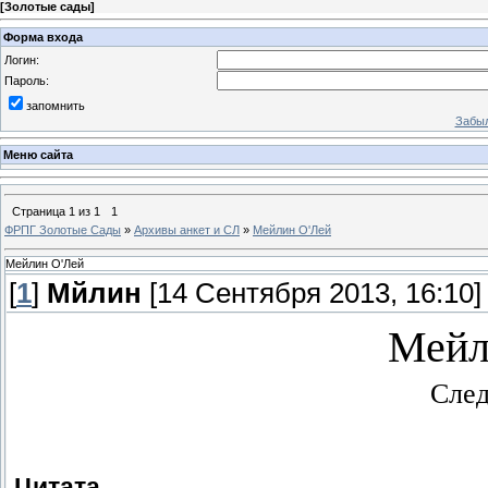
[
Золотые сады
]
Форма входа
Логин:
Пароль:
запомнить
Забыл
Меню сайта
Страница
1
из
1
1
ФРПГ Золотые Сады
»
Архивы анкет и СЛ
»
Мейлин О'Лей
Мейлин О'Лей
[
1
]
Мйлин
[14 Сентября 2013, 16:10]
Мейл
След
Цитата