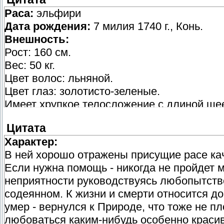
Раса:
эльфири
Дата рождения:
7 милия 1740 г., Конь.
Внешность:
Рост: 160 см.
Вес: 50 кг.
Цвет волос: льняной.
Цвет глаз: золотисто-зеленые.
Имеет хрупкое телосложение с длиной ше
грудью. Ступни маленькие, пальцы длинны
Цитата
овальное, высокий лоб, плавная линия ск
Характер:
глаза. Правая бровь чуть вздернута ввер
В ней хорошо отражены присущие расе кач
выражение. Губы четко очерченные, не сли
Если нужна помощь - никогда не пройдет 
щеках появляются ямочки. Кожа светлая, 
неприятности руководствуясь любопытством
Уши заостренные. Волосы коротко и неакк
содеянном. К жизни и смерти относится до
беспорядке. Сочетание растрепанных све
умер - вернулся к Природе, что тоже не п
похожей на одуванчик. Челка длинная, одн
любоваться каким-нибудь особенно краси
за хрупкого телосложения довольно сильн