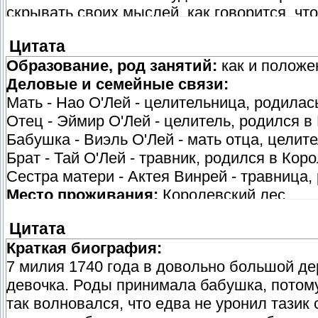
скрывать своих мыслей, как говорится, что
жира, одни сплошные мышцы.
разочарования. Склонна к быстрой смене 
Не любит излишка украшений, не носит сер
Цитата
улыбку, нежели слезы. Жизнерадостная. О
одежде предпочтений особых нет, старает
Образование, род занятий:
как и положе
весьма навязчивой, особенно если ей кто
путешествовать. Зачастую одевается как 
Деловые и семейные связи:
но отказывается ее принять. Своими вопр
кепка, скрывающая волосы и уши. С собой 
Мать - Нао О'Лей - целительница, родилас
довести до нервного тика почти любого. 
в которой находится масса нужных мелоче
Отец - Эймир О'Лей - целитель, родился в
предпочитает фрукты. Быстро хмелеет, поэ
жестикуляцией напоминает взволнованного
Бабушка - Виэль О'Лей - мать отца, целит
то практически со стопроцентной вероятн
торопится проглатывает окончания слов, 
Брат - Тай О'Лей - травник, родился в Кор
руководствуется не логикой, а желаниями.
разговора. Не скрывает эмоций - они все 
Сестра матери - Актея Винрей - травница,
устроиться зазывалой на рынке, если ей э
мимике и речи.
Место проживания:
Королевский лес.
качествах является хорошим целителем. Р
целью. При исцелении не делает различий 
Цитата
выполнять ее требования как целителя мож
Краткая биография:
отвесить (разумеется, если пациент сможе
7 милия 1740 года в довольно большой д
здоровью).
девочка. Роды принимала бабушка, потому
так волновался, что едва не уронил тази