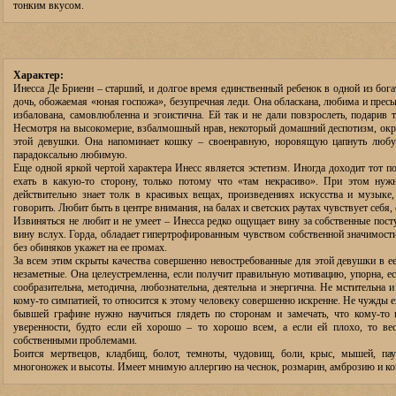
тонким вкусом.
Характер:
Инесса Де Бриенн – старший, и долгое время единственный ребенок в одной из бога
дочь, обожаемая «юная госпожа», безупречная леди. Она обласкана, любима и пре
избалована, самовлюбленна и эгоистична. Ей так и не дали повзрослеть, подарив т
Несмотря на высокомерие, взбалмошный нрав, некоторый домашний деспотизм, ок
этой девушки. Она напоминает кошку – своенравную, норовящую цапнуть люб
парадоксально любимую.
Еще одной яркой чертой характера Инесс является эстетизм. Иногда доходит тот по
ехать в какую-то сторону, только потому что «там некрасиво». При этом нуж
действительно знает толк в красивых вещах, произведениях искусства и музыке,
говорить. Любит быть в центре внимания, на балах и светских раутах чувствует себя,
Извиняться не любит и не умеет – Инесса редко ощущает вину за собственные посту
вину вслух. Горда, обладает гипертрофированным чувством собственной значимости
без обиняков укажет на ее промах.
За всем этим скрыты качества совершенно невостребованные для этой девушки в е
незаметные. Она целеустремленна, если получит правильную мотивацию, упорна, есл
сообразительна, методична, любознательна, деятельна и энергична. Не мстительна 
кому-то симпатией, то относится к этому человеку совершенно искренне. Не чужды ей
бывшей графине нужно научиться глядеть по сторонам и замечать, что кому-то 
уверенности, будто если ей хорошо – то хорошо всем, а если ей плохо, то вес
собственными проблемами.
Боится мертвецов, кладбищ, болот, темноты, чудовищ, боли, крыс, мышей, паук
многоножек и высоты. Имеет мнимую аллергию на чеснок, розмарин, амброзию и к