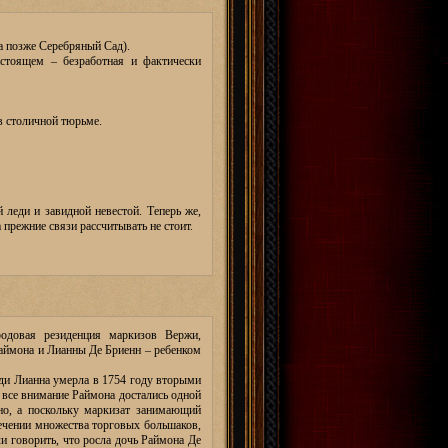
 а позже Серебряный Сад).
стоящем – безработная и фактически
 в столичной тюрьме.
 леди и завидной невестой. Теперь же,
прежние связи рассчитывать не стоит.
одовая резиденция маркизов Вержи,
Раймона и Лианны Де Бриенн – ребенком
еди Лианна умерла в 1754 году вторыми
 все внимание Раймона достались одной
но, а поскольку маркизат занимающий
ечении множества торговых большаков,
ли говорить, что росла дочь Раймона Де