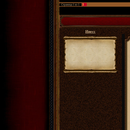
1
Страница
1
из
1
ФРПГ Золотые Сады
»
Архивы
»
Архивы анке
Инесс