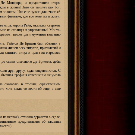
 Де Монфора, и предоставила отцам
ды в жизни? Зато он танцует как бог,
ым золотом. Что еще нужно для счастья?
ивым финалом, где все женятся и живут
ее отца, король Рейн, оказался свержен.
альше из столицы в укрепленный Монте-
дников, танцев, да и мужчины внезапно
рить. Раймон Де Бриенн был обвинен в
льно лишен всех титулов, привилегий и
а капитал, титул и права на маркизат,
 до семьи опального Де Бриенна, дабы
бщив друг другу, куда направляются. С
 – бывшая графиня совершенно не умела
а оказалась в столице, единственном
ать хоть какие-то вести об отце, а еще
ко на нервах), отлично держится в седле,
римитивные представления об алхимии
ачехой).