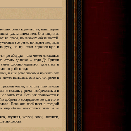
тейших семей королевства, ненаглядная
сыщена чужим вниманием. Она капризна,
олько права, но никаких обязанностей.
ружающие все равно попадают под чары
ую руку, но при этом хорошенькую и
чти до абсурда – она может отказаться
но отдать должное – леди Де Бриенн
 умеет хорошо одеваться, двигаться и
 словно рыба в воде.
пки, и еще реже способна признать эту
, может вспылить, если кто-то прямо и
е прежней жизни, и потому практически
и не сказать упряма, изобретательна и
и не злопамятна. Если уж проникается к
 и доброта, и сострадание, но для этого
плохо. Пока она пребывает в твердой
ь мир обязан озаботиться этим, а не
ов, паутины, червей, змей, лягушек,
ошачью шерсть.