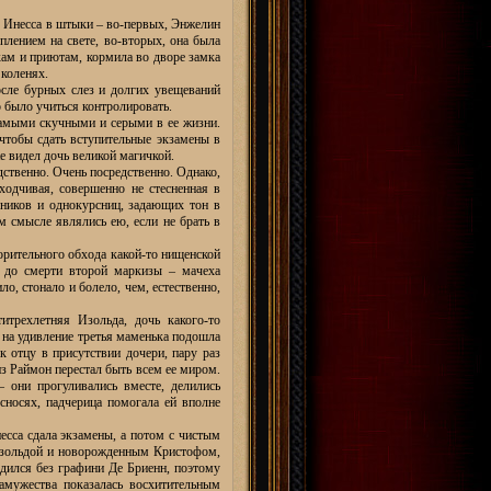
ю Инесса в штыки – во-первых, Энжелин
плением на свете, во-вторых, она была
кам и приютам, кормила во дворе замка
коленях.
осле бурных слез и долгих увещеваний
о было учиться контролировать.
 самыми скучными и серыми в ее жизни.
чтобы сдать вступительные экзамены в
е видел дочь великой магичкой.
дственно. Очень посредственно. Однако,
ходчивая, совершенно не стесненная в
сников и однокурсниц, задающих тон в
м смысле являлись ею, если не брать в
орительного обхода какой-то нищенской
д до смерти второй маркизы – мачеха
ло, стонало и болело, чем, естественно,
итрехлетняя Изольда, дочь какого-то
о на удивление третья маменька подошла
к отцу в присутствии дочери, пару раз
из Раймон перестал быть всем ее миром.
 они прогуливались вместе, делились
сносях, падчерица помогала ей вполне
есса сдала экзамены, а потом с чистым
 Изольдой и новорожденным Кристофом,
одился без графини Де Бриенн, поэтому
амужества показалась восхитительным