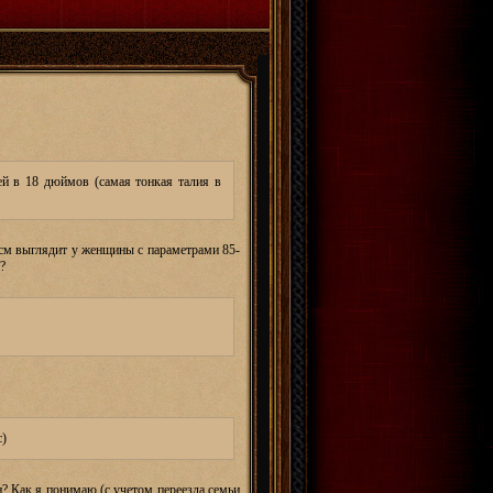
ей в 18 дюймов (самая тонкая талия в
см выглядит у женщины с параметрами 85-
?
с)
н? Как я понимаю (с учетом переезда семьи