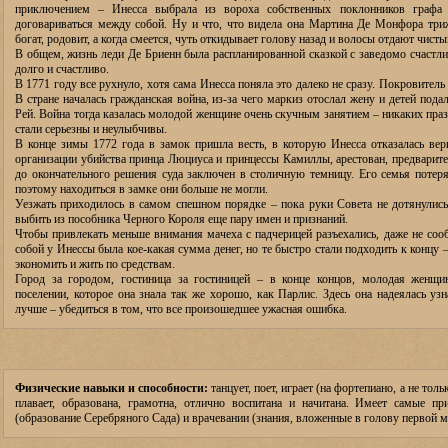
приключением – Инесса выбрала из вороха собственных поклонников графа
договариваться между собой. Ну и что, что видела она Мартина Де Монфора триж
богат, родовит, а когда смеется, чуть откидывает голову назад и волосы отдают чист
В общем, жизнь леди Де Бриенн была распланированной сказкой с заведомо счастл
долго и счастливо.
В 1771 году все рухнуло, хотя сама Инесса поняла это далеко не сразу. Покровитель 
В стране началась гражданская война, из-за чего маркиз отослал жену и детей под
Рей. Война тогда казалась молодой женщине очень скучным занятием – никаких праз
стали серьезны и неулыбчивы.
В конце зимы 1772 года в замок пришла весть, в которую Инесса отказалась ве
организации убийства принца Люциуса и принцессы Камиллы, арестован, предварите
до окончательного решения суда заключен в столичную темницу. Его семья потерял
поэтому находиться в замке они больше не могли.
Уезжать приходилось в самом спешном порядке – пока руки Совета не дотянулись
выбить из пособника Черного Короля еще пару имен и признаний.
Чтобы привлекать меньше внимания мачеха с падчерицей разъехались, даже не соо
собой у Инессы была кое-какая сумма денег, но те быстро стали подходить к концу
экономить и жить по средствам.
Город за городом, гостиница за гостиницей – в конце концов, молодая женщин
поселении, которое она знала так же хорошо, как Парлис. Здесь она надеялась узн
лучше – убедиться в том, что все произошедшее ужасная ошибка.
Физические навыки и способности:
танцует, поет, играет (на фортепиано, а не толь
плавает, образована, грамотна, отлично воспитана и начитана. Имеет самые п
(образование Серебряного Сада) и врачевании (знания, вложенные в голову первой м