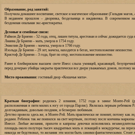
Образование, род занятий:
Получила домашнее воспитание, светское и магическое образование (Гильдия магов,
В недавнем прошлом – дворянка, бездельница и иждивенка. В современном на
бездомная опальная экс-аристократка.
Деловые и семейные связи:
Раймон Де Бриенн – 52 года, отец, лишен титула, арестован и сейчас дожидается суда
Лианна Де Бриенн – мать, умерла в 1754 году.
Энжелин Де Бриенн – мачеха, умерла в 1766 году.
Изольда Де Бриенн – 29 лет, мачеха, находится в бегах, местоположение неизвестно.
Кристоф Де Бриенн – 3 года, брат по отцу, местоположение неизвестно.
Ранее в блеймриском высшем свете Инесс слыла умницей, красавицей, безупречной
перед дочерью убийцы закрыты практически все двери уважаемых домов, поэтому на 
Место проживания:
гостиный двор «Кошачья мята».
Краткая биография:
родилась 2 илиания, 1752 года в замке Монте-Рей (р
расположенная в пяти милях к югу от города Парлис). Являлась первым ребенком 
долгожданным, довольно поздним, и безмерно любимым.
Детство провела здесь же, в Монте-Рей. Мать практически не помнит, потому как л
родами. Ребенок так же появился на свет мертвым, поэтому после кончины маркизы
Инессе. Любые желания, прихоти и капризы девочки исполнялись незамедлитель
площадь около полутора тысяч квадратных миль и лежащий в междуречье, на перес
никогда не бедствовал, то желания эти могли быть самими фантастическими. Стоит 