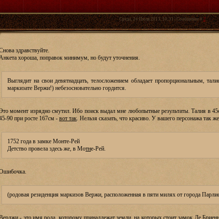
Среда, 24 Июля 2013, 10:31 | Сообщение #
2
Снова здравствуйте.
Анкета хороша, поправок минимум, но будут уточнения.
Выглядит на свои девятнадцать, телосложением обладает пропорциональным, тали
маркизате Вержи!) небезосновательно гордится.
Это момент изрядно смутил. Ибо поиск выдал мне любопытные результаты. Талия в 45
45-90 при росте 167см -
вот так
. Нельзя сказать, что красиво. У вашего персонажа так же
1752 года в замке Монте-Рей
Детство провела здесь же, в Мо
тн
е-Рей.
Ошибочка.
(родовая резиденция маркизов Вержи, расположенная в пяти милях от города Парли
Верджи - это имя рода, которому принадлежат земли, на которых стоит замок Де Бриен