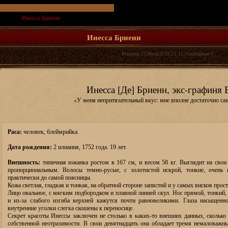
т и СЛ
»
Инесса Бриенн
(Человек, блеймрийка. Белый маг, бывшая дворянка.)
Инесса Бриенн
Вторник, 23 Июля 2013, 21:11 | Сообщение #
1
Инесса [Де] Бриенн, экс-графиня
«У меня непритязательный вкус: мне вполне достаточно са
Раса:
человек, блеймрийка.
Дата рождения:
2 илиания, 1752 года. 19 лет.
Внешность:
типичная южанка ростом в 167 см, и весом 58 кг. Выглядит на свои 
пропорциональным. Волосы темно-русые, с золотистой искрой, тонкие, очень 
практически до самой поясницы.
Кожа светлая, гладкая и тонкая, на обратной стороне запястий и у самых висков про
Лицо овальное, с мягким подбородком и плавной линией скул. Нос прямой, тонкий,
и из-за слабого изгиба верхней кажутся почти равновеликими. Глаза насыщенно
внутренние уголки слегка скошены к переносице.
Секрет красоты Инессы заключен не столько в каких-то внешних данных, сколько 
собственной неотразимости. В свои девятнадцать она обладает тремя немаловаж