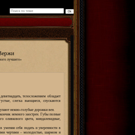
 Вержи
мого лучшего»
девятнадцать, телосложением обладает
густые, слегка вьющиеся, спускаются
ступают нежно-голубые дорожки вен.
 кончик немного заострен. Губы полные
го оливкового цвета, миндалевидные,
в умении себя подать и уверенности в
ными чертами – молодостью, шармом и