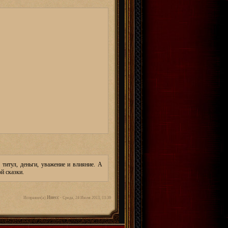
 титул, деньги, уважение и влияние. А
й сказки.
Инесс
Исправил(а)
-
Среда, 24 Июля 2013, 13:39