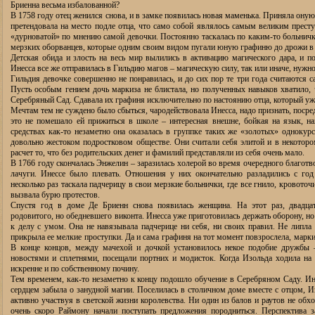
Бриенна весьма избалованной?
В 1758 году отец женился снова, и в замке появилась новая маменька. Приняла ону
претендовала на место подле отца, что само собой являлось самым великим престу
«дурноватой» по мнению самой девочки. Постоянно таскалась по каким-то больнич
мерзких оборванцев, которые одним своим видом пугали юную графиню до дрожи в 
Детская обида и злость на весь мир вылились в активацию магического дара, и п
Инесса все же отправилась в Гильдию магов – магическую силу, так или иначе, нужн
Гильдия девочке совершенно не понравилась, и до сих пор те три года считаются
Пусть особым гением дочь маркиза не блистала, но полученных навыков хватило, 
Серебряный Сад. Сдавала их графиня исключительно по настоянию отца, который уж
Мечтам тем не суждено было сбыться, чародействовала Инесса, надо признать, посре
это не помешало ей прижиться в школе – интересная внешне, бойкая на язык, на
средствах как-то незаметно она оказалась в группке таких же «золотых» однокур
довольно жестоком подростковом обществе. Они считали себя элитой и в некоторо
расчет то, что без родительских денег и фамилий представляли из себя очень мало.
В 1766 году скончалась Энжелин – заразилась холерой во время очередного благотв
лачуги. Инессе было плевать. Отношения у них окончательно разладились с го
несколько раз таскала падчерицу в свои мерзкие больнички, где все гнило, кровоточи
вызвала бурю протестов.
Спустя год в доме Де Бриенн снова появилась женщина. На этот раз, двадцат
родовитого, но обедневшего виконта. Инесса уже приготовилась держать оборону, н
к делу с умом. Она не навязывала падчерице ни себя, ни своих правил. Не липла 
прикрыла ее мелкие проступки. Да и сама графиня на тот момент повзрослела, марк
В конце концов, между мачехой и дочкой установилось некое подобие дружбы –
новостями и сплетнями, посещали портних и модисток. Когда Изольда ходила на 
искренне и по собственному почину.
Тем временем, как-то незаметно к концу подошло обучение в Серебряном Саду. Ин
сердцем забыла о занудной магии. Поселилась в столичном доме вместе с отцом,
активно участвуя в светской жизни королевства. Ни один из балов и раутов не обх
очень скоро Раймону начали поступать предложения породниться. Перспектива з