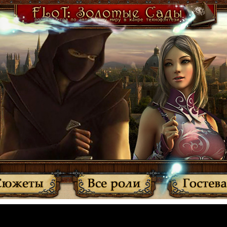
·
Участники
·
Активные темы
·
Все прочитано
·
Вернуться
МЫ ПЕРЕЕХАЛИ: http://anplay.f-rpg.ru/