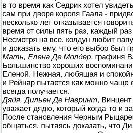
в то время как Седрик хотел увидеть
сам при дворе короля Гаала - придво
несколько лет отказывается говорит
время от силы пять раз, каждый раз
Несмотря на все, колдун любит папу
и доказать ему, что его выбор был 
Мать, Елена Де Молдер
, графиня 
Большинство хороших воспоминаний
Еленой. Нежная, любящая и спокой
и Рейнар пытается как можно чаще её
всегда получается.
Дядя, Дильен Де Навринт
, Винцен
уважает дядю, который когда-то и з
После становления Черным Рыцарем
общаться, пытаясь доказать, что Д