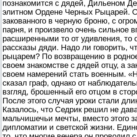
познакомится с дядей, Дильеном Де
элитном Ордене Черных Рыцарей. О
закованного в черную броню, с огро
парня, и произвело очень сильное в
расширенными то от удивления, то 
рассказы дяди. Надо ли говорить, чт
рыцарем? По возвращению в родное
своем знакомстве с дядей отцу, а з
своем намерений стать военным. «На
сказал граф, однако от наблюдател
взгляд, брошенный его отцом в стор
После этого случая уроки стали дли
Казалось, что Седрик решил не дав
мальчишечьи мечты, вместо этого з
дипломатии и светской жизни. Еди
то, что многие вечера он проводил с