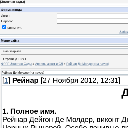
[
Золотые сады
]
Форма входа
Логин:
Пароль:
запомнить
Забыл
Меню сайта
Тема закрыта
Страница
1
из
1
1
ФРПГ Золотые Сады
»
Архивы анкет и СЛ
»
Рейнар Де Молдер (на паузе)
Рейнар Де Молдер (на паузе)
[
1
]
Рейнар
[27 Ноября 2012, 12:31]
Д
1. Полное имя.
Рейнар Дейгон Де Молдер, виконт 
Черных Рыцарей. Особо ленивые др