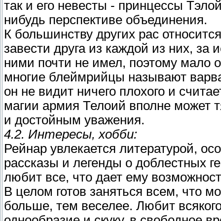
так и его невесты - принцессы Тэлой
нибудь перспективе объединения.
К большинству других рас относитс
завести друга из каждой из них, за
ними почти не имел, поэтому мало о
многие блеймрийцы называют варвар
он не видит ничего плохого и считае
магии армия Телоий вполне может 
и достойным уважения.
4.2. Интересы, хобби:
Рейнар увлекается литературой, ос
рассказы и легенды о доблестных г
любит все, что дает ему возможнос
В целом готов заняться всем, что м
больше, тем веселее. Любит всяког
однообразие и скуку, в свободное в