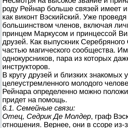
Несмотря на высокое звание и прин
роду Рейнар больше связей имеет и
как виконт Вэскийский. Уже проведя
большинством членов, включая лич
принцем Маркусом и принцессой Вил
друзей. Как выпускник Серебряного 
частью магического сообщества. Им
однокурсников, пара из которых да
инструкторов.
В кругу друзей и близких знакомых у
целеустремленного молодого челове
Рейнара определенно можно положит
придет на помощь.
6.1. Семейные связи:
Отец, Седрик Де Молдер
, граф Вэс
отношения. Вернее, они в ссоре из