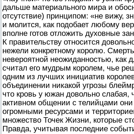
дальше материального мира и обосн
отсутствие) принципом: «не вижу, з
и молится, как подобает любому вер
вполне готов отложить духовные за
К правительству относится довольн
нежели конкретному королю. Смерть
невероятной неожиданностью, как 
считал его мудрым королем, чье ре
одним из лучших инициатив королев
объединении никакой угрозы блеймр
что кровь у южан довольно слабая, ч
активном общении с телийцами они 
огромными ресурсами и территорией
множество Точек Жизни, которые ст
Правда, учитывая последние событи