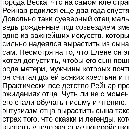
города Веска, что на самом юге стра
Рейнар родился еще два года спустя
Довольно таки суеверный отец маль
ведь рожденные под созвездием зме
одно из важнейших искусств, котор
сильно надеялся вырастить из сына
сам. Несмотря на то, что Елене он э
хотел допустить, чтобы его сын по
рода матери, мужчины которых почт
он считал долей всяких крестьян и 
Практически все детство Рейнар пр
ожиданиях отца. Чуть ли не с момен
его стали обучать письму и чтению.
энтузиазм отца вырастить сына так
страх того, что сказки и легенды, к
вызвать у него желание погеройств