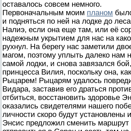
оставалось совсем немного.
Первоначальным моим
планом
было
и подняться по ней на лодке до ле
Налиэ, если она еще там, или её со
надежным укрытием для нас на какое
рухнул. На берегу нас заметили дв
магом, поэтому уплыть далеко нам 
самой лодки, и снова завязался бой
принцесса Вилия, поскольку она, ка
Рыцарем! Рыцарям удалось повредит
Видара, заставив его драться против
отбиться, восстановить здоровье Э
оказались свидетелями нашего побе
личности скоро будут установлены и
Энсис предложил сменить маршрут 