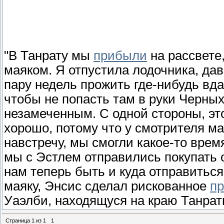
"В Танрату мы
прибыли
на рассвете
маяком. Я отпустила лодочника, дав
пару недель прожить где-нибудь вда
чтобы не попасть там в руки Черны
незамеченным. С одной стороны, это
хорошо, потому что у смотрителя м
навстречу, мы смогли какое-то врем
мы с Эстлем отправились покупать
нам теперь быть и куда отправиться
маяку, Энсис сделал рискованное
п
Уаэлби, находящуся на краю Танрат
Страница
1
из
1
1