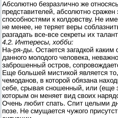
Абсолютно безразлично же относясь
представителей, абсолютно сраже
способностями к колдовству. Не им
не менее, не теряет веры соблазни
разгадать все-все секреты их талант
4.2. Интересы, хобби:
На-ря-ды. Остается загадкой каким
данного молодого человека, неважно
заброшенный остров, сопровождает
Еще большей мистикой является то, 
чемоданов, в которой обязана наход
себе, срывая сношенный, или (еще з
которым он меняет вид своих нарядо
Очень любит спать. Спит целыми д
позе. Не смущается чужого присутс