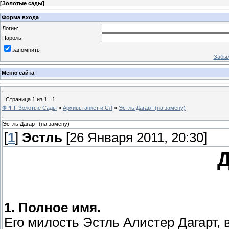
[
Золотые сады
]
Форма входа
Логин:
Пароль:
запомнить
Забыл
Меню сайта
Страница
1
из
1
1
ФРПГ Золотые Сады
»
Архивы анкет и СЛ
»
Эстль Дагарт (на замену)
Эстль Дагарт (на замену)
[
1
]
Эстль
[26 Января 2011, 20:30]
Д
1. Полное имя.
Его милость Эстль Алистер Дагарт, 