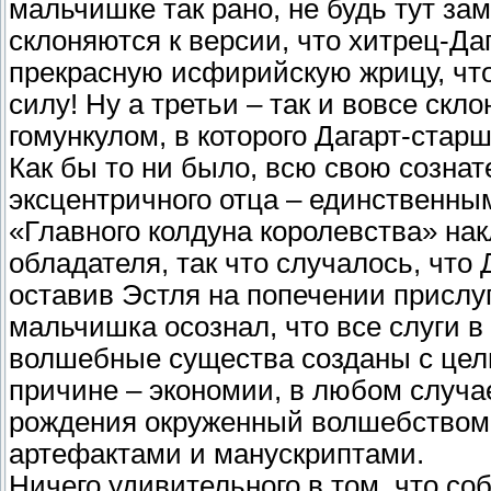
мальчишке так рано, не будь тут з
склоняются к версии, что хитрец-Д
прекрасную исфирийскую жрицу, чт
силу! Ну а третьи – так и вовсе скл
гомункулом, в которого Дагарт-стар
Как бы то ни было, всю свою созна
эксцентричного отца – единственны
«Главного колдуна королевства» нак
обладателя, так что случалось, что 
оставив Эстля на попечении прислуг
мальчишка осознал, что все слуги 
волшебные существа созданы с цел
причине – экономии, в любом случа
рождения окруженный волшебством,
артефактами и манускриптами.
Ничего удивительного в том, что со