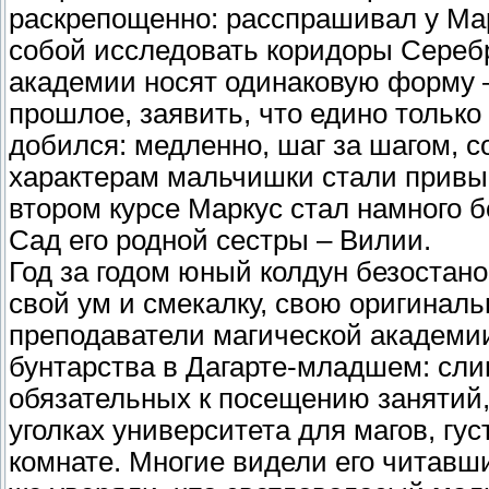
раскрепощенно: расспрашивал у Мар
собой исследовать коридоры Серебр
академии носят одинаковую форму –
прошлое, заявить, что едино только 
добился: медленно, шаг за шагом, 
характерам мальчишки стали привык
втором курсе Маркус стал намного 
Сад его родной сестры – Вилии.
Год за годом юный колдун безостан
свой ум и смекалку, свою оригиналь
преподаватели магической академии
бунтарства в Дагарте-младшем: сли
обязательных к посещению занятий,
уголках университета для магов, гус
комнате. Многие видели его читавш