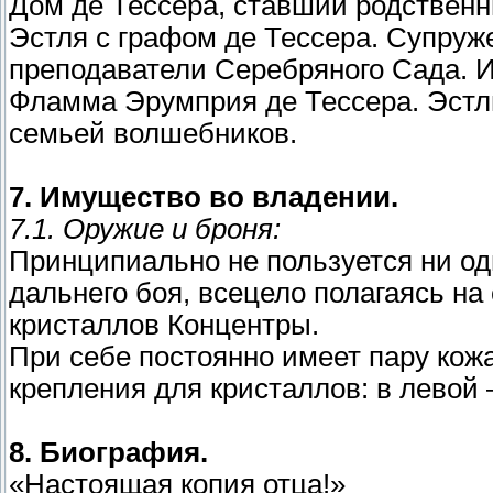
Дом де Тессера, ставший родственн
Эстля с графом де Тессера. Супру
преподаватели Серебряного Сада. И
Фламма Эрумприя де Тессера. Эстль
семьей волшебников.
7. Имущество во владении.
7.1. Оружие и броня:
Принципиально не пользуется ни одн
дальнего боя, всецело полагаясь на
кристаллов Концентры.
При себе постоянно имеет пару ко
крепления для кристаллов: в левой 
8. Биография.
«Настоящая копия отца!»