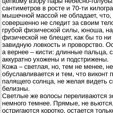
цепкому взору пары небесно-голубых
сантиметров в росте и 70-ти килог
мышечной массой не обладает, что, 
совершенно не следит за своим тело
грубой физической силы, юноша, на
физической не блещет, как бы то н
завидную ловкость и проворство. О
а вернее – кисти: длинные пальца, 
аккуратно ухожены и подстрижены.
Кожа – светлая, но, тем не менее, н
обуславливается и тем, что виконт 
палящего солнца, не желая видеть 
белизны.
Светлые же волосы переливаются зо
немного темнее. Прямые, не вьются,
остригаются коротко, остается тольк