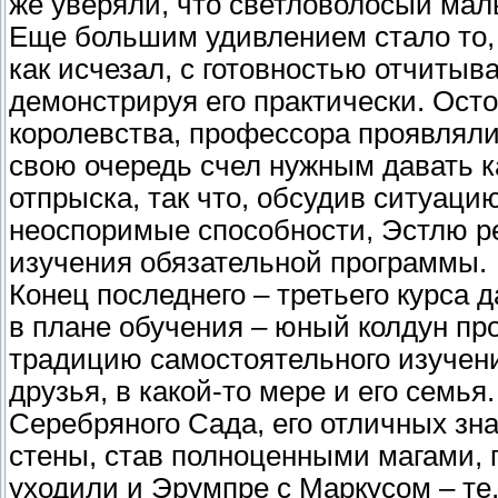
же уверяли, что светловолосый мал
Еще большим удивлением стало то, 
как исчезал, с готовностью отчиты
демонстрируя его практически. Осто
королевства, профессора проявляли
свою очередь счел нужным давать к
отпрыска, так что, обсудив ситуаци
неоспоримые способности, Эстлю р
изучения обязательной программы.
Конец последнего – третьего курса д
в плане обучения – юный колдун п
традицию самостоятельного изучени
друзья, в какой-то мере и его семь
Серебряного Сада, его отличных зн
стены, став полноценными магами, 
уходили и Эрумпре с Маркусом – те