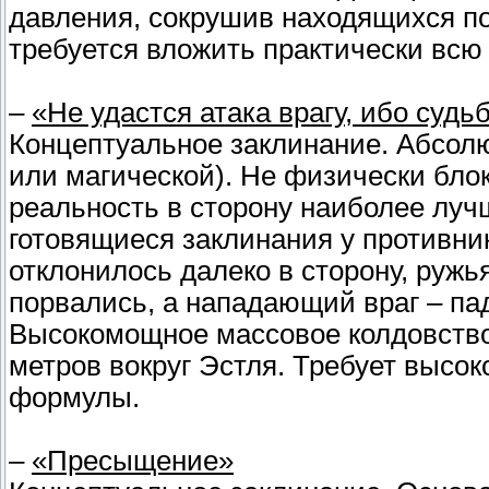
давления, сокрушив находящихся по
требуется вложить практически всю
–
«Не удастся атака врагу, ибо судь
Концептуальное заклинание. Абсолю
или магической). Не физически блок
реальность в сторону наиболее луч
готовящиеся заклинания у противник
отклонилось далеко в сторону, ружь
порвались, а нападающий враг – пад
Высокомощное массовое колдовство
метров вокруг Эстля. Требует высо
формулы.
–
«Пресыщение»