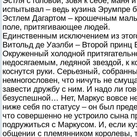
Эстля с головой, зовя к себе, маня 
испытывал – ведь кузина Эрумпре б
Эстлем Дагартом – крошечным маль
поле, притягивающее людей.
Единственным исключением из этого
Витольд де Уаэлби – Второй принц 
Окруженный холодной притягательн
недосягаемым, ледяной звездой, к ко
коснутся руки. Серьезный, собранн
немногословен, что ничуть не смущ
завести дружбу с ним. И надо ли го
безуспешной… Нет, Маркус вовсе не
ниже себя по статусу – он был преде
что совершенно не устроило сына п
подружиться с Маркусом. И, если к
общении с племянником королевы, т