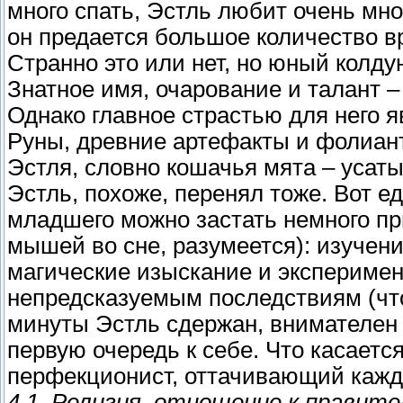
много спать, Эстль любит очень мног
он предается большое количество в
Странно это или нет, но юный колду
Знатное имя, очарование и талант 
Однако главное страстью для него я
Руны, древние артефакты и фолиан
Эстля, словно кошачья мята – усат
Эстль, похоже, перенял тоже. Вот е
младшего можно застать немного п
мышей во сне, разумеется): изучен
магические изыскание и эксперимен
непредсказуемым последствиям (что
минуты Эстль сдержан, внимателен
первую очередь к себе. Что касаетс
перфекционист, оттачивающий кажды
4.1. Религия, отношение к правите