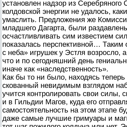
установлен надзор из Серебряного 
колдовской энергии не удалось, ка
умаслить. Предложения же Комисси
младшего Дагарта, были раздавлены
осчастливливать сим известием си
показалась перспективной… Таким 
с неба» игрушек у Эстля возросло, 
что и по сегодняшний день гениаль
иначе как «наследственность».
Как бы то ни было, находясь теперь
скованный невидимым взглядом наб
учится контролировать свои силы, с
и в Гильдии Магов, куда его отправл
самостоятельность на этом этапе бу
даже самые лучшие гримуары и ма
тот шаг пожилого колдуна или нет, 