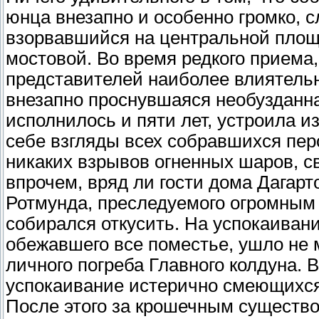
юнца внезапно и особенно громко, с
взорвавшийся на центральной площ
мостовой. Во время редкого приема
представителей наиболее влиятель
внезапно проснувшаяся необузданна
исполнилось и пяти лет, устроила и
себе взгляды всех собравшихся перс
никаких взрывов огненных шаров, с
впрочем, вряд ли гости дома Дагарт
Ротмунда, преследуемого огромным 
собирался откусить. На успокаиван
обежавшего все поместье, ушло не 
личного погреба Главного колдуна. 
успокаивание истерично смеющихся
После этого за крошечным существ