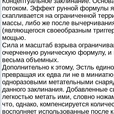
Концептуальное заклинание. Основ
потоком. Эффект рунной формулы яв
скапливается на ограниченной терр
массы, либо же после вычерчивани
(являющегося своеобразным триггер
мощью.
Сила и масштаб взрыва ограничива
очерченную руническую формулу, и 
весьма объемных.
Дополнительно к этому, Эстль едино
превращая их едва ли не в миниат
одноразовыми метательными снаряд
данного заклинания. Добавленные с
легкостью метать ими, словно ножа
что, однако, компенсируется количес
восполняет использованные после к