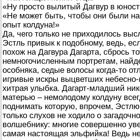
«Ну просто вылитый Дагвур в юност
«Не может быть, чтобы они были на
опыт колдуна!»
Да, чего только не приходилось вы
Эстль привык к подобному, ведь, ес
похож на Дагвура Дагарта, сбрось то
немногочисленным портретам, найд
особняка, седые волосы когда-то о
игривые искры выцветших небесно-го
хитрая улыбка. Дагарт-младший нико
матерью – немолодому колдуну всег
поднимать которую, впрочем, Эстлю 
только слухов не ходило о загадоч
волшебнику: многие совершенно ув
самая настоящая эльфийка! Ведь не