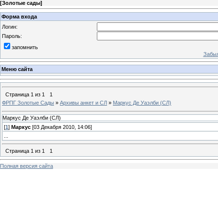
[
Золотые сады
]
Форма входа
Логин:
Пароль:
запомнить
Забыл
Меню сайта
Страница
1
из
1
1
ФРПГ Золотые Сады
»
Архивы анкет и СЛ
»
Маркус Де Уаэлби (СЛ)
Маркус Де Уаэлби (СЛ)
[
1
]
Маркус
[03 Декабря 2010, 14:06]
...
Страница
1
из
1
1
Полная версия сайта