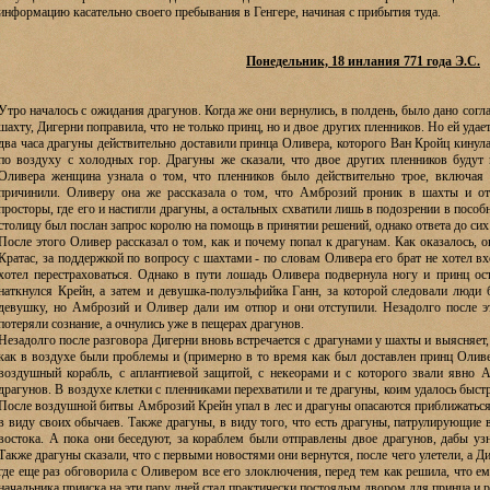
информацию касательно своего пребывания в Генгере, начиная с прибытия туда.
Понедельник, 18 инлания 771 года Э.С.
Утро началось с ожидания драгунов. Когда же они вернулись, в полдень, было дано согл
шахту, Дигерни поправила, что не только принц, но и двое других пленников. Но ей удае
два часа драгуны действительно доставили принца Оливера, которого Ван Кройц кинула
по воздуху с холодных гор. Драгуны же сказали, что двое других пленников будут
Оливера женщина узнала о том, что пленников было действительно трое, включая 
причинили. Оливеру она же рассказала о том, что Амброзий проник в шахты и от
просторы, где его и настигли драгуны, а остальных схватили лишь в подозрении в пособн
столицу был послан запрос королю на помощь в принятии решений, однако ответа до сих
После этого Оливер рассказал о том, как и почему попал к драгунам. Как оказалось, 
Кратас, за поддержкой по вопросу с шахтами - по словам Оливера его брат не хотел 
хотел перестраховаться. Однако в пути лошадь Оливера подвернула ногу и принц ост
наткнулся Крейн, а затем и девушка-полуэльфийка Ганн, за которой следовали люди 
девушку, но Амброзий и Оливер дали им отпор и они отступили. Незадолго после э
потеряли сознание, а очнулись уже в пещерах драгунов.
Незадолго после разговора Дигерни вновь встречается с драгунами у шахты и выясняет,
как в воздухе были проблемы и (примерно в то время как был доставлен принц Оливе
воздушный корабль, с аплантиевой защитой, с некеорами и с которого звали явно А
драгунов. В воздухе клетки с пленниками перехватили и те драгуны, коим удалось быст
После воздушной битвы Амброзий Крейн упал в лес и драгуны опасаются приближаться 
в виду своих обычаев. Также драгуны, в виду того, что есть драгуны, патрулирующие в
востока. А пока они беседуют, за кораблем были отправлены двое драгунов, дабы узна
Также драгуны сказали, что с первыми новостями они вернутся, после чего улетели, а Д
где еще раз обговорила с Оливером все его злоключения, перед тем как решила, что е
начальника прииска на эти пару дней стал практически постоялым двором для принца и 