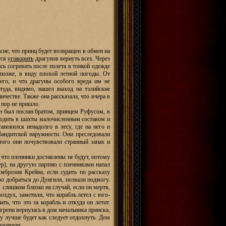
асие, что принц будет возвращен в обмен на
тся
уговорить
драгунов вернуть всех. Через
сь согревать после полета в тонкой одежде
 позже, в виду плохой летной погоды. От
его, и что драгуны особого вреда им не
туда, видимо, нашел выход на тэлийские
ичестве. Также она рассказала, что вчера в
 пор не пришло.
он был послан братом, принцем Руфусом, в
входить в шахты малочисленным составом и
ановился ненадолго в лесу, где на него и
бандитской наружности. Они преследовали
того они почувствовали странный запах и
 что пленники доставлены не будут, потому
р), на другую партию с пленниками напал
мброзия Крейна, если судить по рассказу
ро добраться до Дунгиля, позвали подмогу.
слишком близко на случай, если он мертв,
оздух, заметили, что корабль летел с юго-
ть, что это за корабль и откуда он летит.
игрени вернулась в дом начальника прииска,
му лучше будет как следует отдохнуть. Дом
рыцарши.