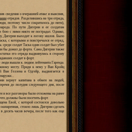
ив сведения о вчерашней атаке и выяснив,
ании
отрядов. Разделившись на три отряда,
юди, поэтому число сократилось до пяти),
народа. По пути Дигерни и ее солдатам
в бою с ними никто не пострадал. Однако,
ну, Дигерни выходит к логову ишлов. Было
аска, с которыми и повстречался ее отряд,
: среди солдат Таска один солдат был убит
 ли бы дожил до форта. Сама Дигерни также
 остатки его отряда выдвинулись в сторону
адавших солдат в форт.
е люди вышли к людям лейтенанта Гаренда.
ужному месту. Придя к нему у Ван Кройц
ой Ван Геллена и Одгейр, выдвигается в
наружи...
они вернут капитана в обмен на людей,
 время до полудня следующего дня, после
ен и все разговоры были отложены на ранее
 что должны были посетить форт.
щена Евой, с которой состоялся довольно
 ошпаренная, стоило лишь Дигерни сделать
в десять часов вечера, после того как еще