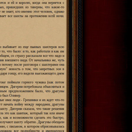
ится и ей и королю, когда она вернется с
ных, пришедших из таверны, что какие-то
не знает, кто именно этот человек, однако
ывает все шахты на протяжении всей ночи.
ни выбивает из еще пьяных шахтеров всю
то, что было: и то, как работали и как им
общем, со страху рассказали все что надо и
ия внешнего вида. От начальника же, чуть
 а потому после разговора с шахтерами она
ную" новость о том, что запретных зон в
одаря гонцу, его видели выезжающего днем
токе поймали горного чужака (как потом
инцем. Дигерни потребовала объясниться и
Первым предположением было, что драгуны
то был Оливер.
ные ими люди - Грешники и их ждет что-то
ут начать войну между народами, драгуны
ахту. Дигерни сказала, что такие решения
ла это как шантаж, который так или иначе
, как и возможности сделать это быстро,
 получают шахту обратно. Драгуны обещали
орию, с письмом, в котором обрисовывалась
изложила все подробности и имеющуюся