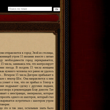
ни отправляется в город Эвэй из столицы,
 конницей утром 11 инлания вместе с пятью
ду необходимости город перекрывается,
 15 числа, занимаясь тем, что контролирует
ении поезда. В полдень 15 числа женщина
как нужного человека все равно не удалось
р... Вечером 15 числа Дигерни прибывает в
иале с некеор Шэс. Она направляется к ним
а узнает о том, что он прибыл в Генгер в
ение подрывает сделку с другими людьми,
разговора и рекомендации Блау довезти Тит
ивает о иностранцах, империалах, которые
сспросить одного из шахтеров, который стал
оваривается встретиться с шахтером утром
таверне.
до это и так знал, остальным знать было