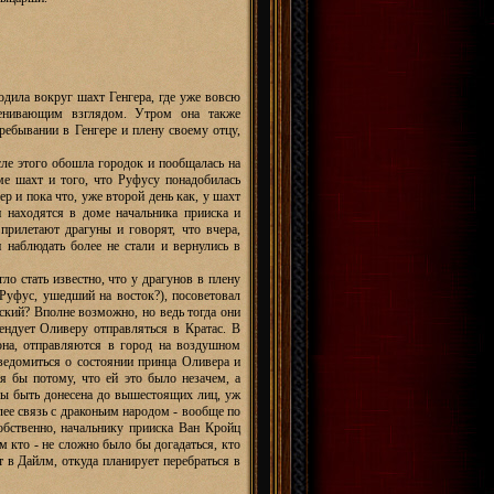
одила вокруг шахт Генгера, где уже вовсю
ценивающим взглядом. Утром она также
ребывании в Генгере и плену своему отцу,
сле этого обошла городок и пообщалась на
ме шахт и того, что Руфусу понадобилась
р и пока что, уже второй день как, у шахт
и находятся в доме начальника прииска и
прилетают драгуны и говорят, что вчера,
 наблюдать более не стали и вернулись в
ло стать известно, что у драгунов в плену
 Руфус, ушедший на восток?), посоветовал
тский? Вполне возможно, но ведь тогда они
ендует Оливеру отправляться в Кратас. В
зона, отправляются в город на воздушном
сведомиться о состоянии принца Оливера и
я бы потому, что ей это было незачем, а
бы быть донесена до вышестоящих лиц, уж
лее связь с драконьим народом - вообще по
обственно, начальнику прииска Ван Кройц
м кто - не сложно было бы догадаться, кто
т в Дайлм, откуда планирует перебраться в