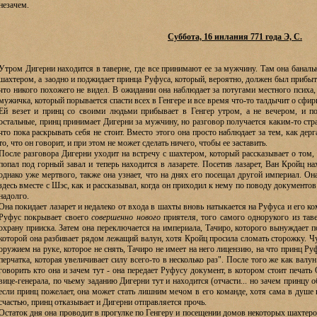
незачем.
Суббота, 16 инлания 771 года Э, С.
Утром Дигерни находится в таверне, где все принимают ее за мужчину. Там она банал
шахтером, а заодно и поджидает принца Руфуса, который, вероятно, должен был прибыт
что никого похожего не видел. В ожидании она наблюдает за потугами местного психа,
мужичка, который порывается спасти всех в Генгере и все время что-то талдычит о сфир
Ей везет и принц со своими людьми прибывает в Генгер утром, а не вечером, и по
остальные, принц принимает Дигерни за мужчину, но разговор получается каким-то ст
что пока раскрывать себя не стоит. Вместо этого она просто наблюдает за тем, как дерг
то, что он говорит, и при этом не может сделать ничего, чтобы ее заставить.
После разговора Дигерни уходит на встречу с шахтером, который рассказывает о том,
попал под горный завал и теперь находится в лазарете. Посетив лазарет, Ван Кройц на
однако уже мертвого, также она узнает, что на днях его посещал другой империал. Он
здесь вместе с Шэс, как и рассказывал, когда он приходил к нему по поводу документов
надолго.
Она покидает лазарет и недалеко от входа в шахты вновь натыкается на Руфуса и его к
Руфус покрывает своего
совершенно нового
приятеля, того самого однорукого из тав
охрану прииска. Затем она переключается на империала, Тачиро, которого вынуждает 
которой она разбивает рядом лежащий валун, хотя Кройц просила сломать сторожку. Чу
оружием на руке, которое не снять, Тачиро не имеет на него лицензию, на что принц Ру
перчатка, которая увеличивает силу всего-то в несколько раз". После того же как валу
говорить кто она и зачем тут - она передает Руфусу документ, в котором стоит печат
вице-генерала, по чьему заданию Дигерни тут и находится (отчасти... но зачем принцу о
если принц пожелает, она может стать лишним мечом в его команде, хотя сама в душе 
счастью, принц отказывает и Дигерни отправляется прочь.
Остаток дня она проводит в прогулке по Генгеру и посещении домов некоторых шахтеро