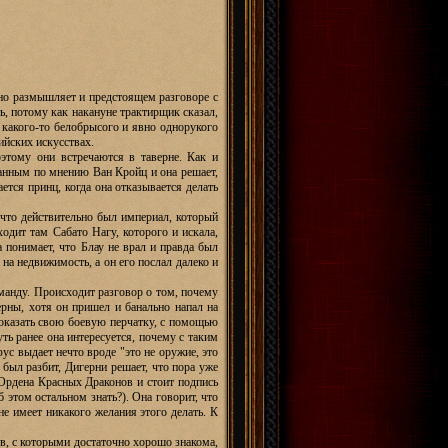
ьно размышляет и предстоящем разговоре с
ь, потому как накануне трактирщик сказал,
 какого-то белобрысого и явно однорукого
ийских искусствах.
этому они встречаются в таверне. Как и
ранным по мнению Ван Кройц и она решает,
ается принц, когда она отказывается делать
 что действительно был империал, который
ходит там Сабато Нагу, которого и искала,
а понимает, что Блау не врал и правда был
 на недвижимость, а он его послал далеко и
оманду. Происходит разговор о том, почему
ерны, хотя он пришел и банально напал на
показать свою боевую перчатку, с помощью
ть ранее она интересуется, почему с таким
фус выдает нечто вроде "это не оружие, это
н был разбит, Дигерни решает, что пора уже
ь Ордена Красных Драконов и стоит подпись
б этом остальном знать?). Она говорит, что
не имеет никакого желания этого делать. К
в, с которыми достаточно хорошо знакома,