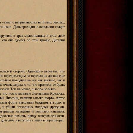
а узнает о неприятностях на Белых Землях,
стовиков. День проходит в ожидании солдат
бнаружила в трех малоопытных в этом деле
 что она думает об этой троице, Дигерни
улась в сторону Одинокого перевала, что
но перед въездом на перевал их догнал еще
тельно походила на нее как внешне, так и
е очень радовало то, что придется ее брать
ссией. Тем не менее, выбора не было.
, что носит название Лестничная Крепость.
ый Дигерни, капитан самого форта, Артас
лдаты форта выловили бандитов в горах и
в, и убили нескольких молодых драгунов.
овершили нападение и похитили капитана.
едложение помочь, ввиду осведомленности.
 драгунов и вступить с ними в переговоры.