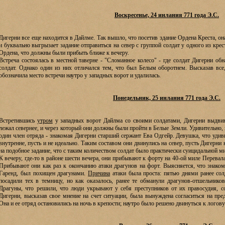
Воскресенье, 24 инлания 771 года Э.С.
Дигерни все еще находится в Дайлме. Так вышло, что посетив здание Ордена Креста, он
и буквально выгрызает задание отправиться на север с группой солдат у одного из кре
Ордена, что должны были прибыть ближе к вечеру.
Встреча состоялась в местной таверне - "Сломанное колесо" - где солдат Дигерни о
солдат. Однако один из них отличался тем, что был Белым оборотнем. Высказав все,
обозначила место встречи наутро у западных ворот и удалилась.
Понедельник, 25 инлания 771 года Э.С.
Встретившись
утром
у западных ворот Дайлма со своими солдатами, Дигерни выдвин
лежал севернее, и через который они должны были пройти в Белые Земли. Удивительно, 
один член отряда - знакомая Дигерни старший сержант Ева Одгейр. Девушка, что удиви
внутренне, пусть и не идеально. Таким составом они двинулись на север, пусть Дигерни н
на подобное задание, что с таким количеством солдат было практически суицидальной ми
К вечеру, где-то в районе шести вечера, они прибывают к форту на 40-ой миле Перевала
Прибывают они как раз к окончанию атаки драгунов на форт. Выясняется, что знаком
Гаренд, был похищен драгунами.
Причина
атаки была проста: пятью днями ранее со
посадили тех в темницу, но как оказалось, ранее те обманули драгунов-отшельнико
Драгуны, что решили, что люди укрывают у себя преступников от их правосудия, с
Дигерни, высказав свое мнение на счет ситуации, была вынуждена согласиться на пр
Она и ее отряд остановились на ночь в крепости; наутро было решено двинуться к логову