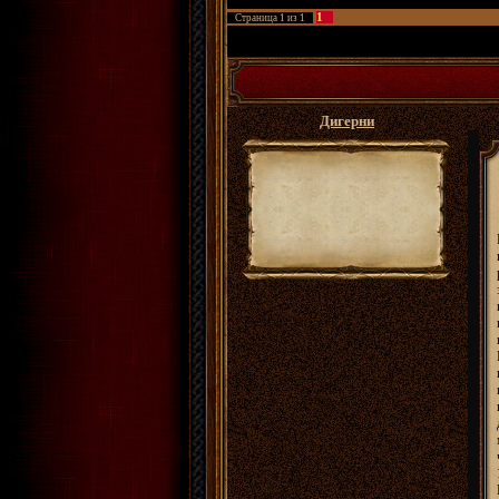
1
Страница
1
из
1
ФРПГ Золотые Сады
»
Архивы
»
Архивы анке
Дигерни