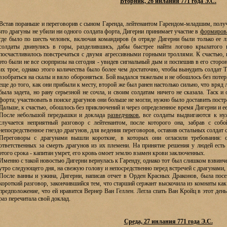
Вторник, 26 инлания 771 года Э.С.
Встав пораньше и переговорив с сыном Гаренда, лейтенантом Гарендом-младшим, получ
что драгуны не убили ни одного солдата форта, Дигерни принимает участие в
формиров
где было по шесть человек, включая командиров (в отряде Дигерни были только ее л
солдаты двинулись в горы, разделившись, дабы быстрее найти логово крылатого 
посчастливилось повстречаться с двумя агрессивными горными троллями. К счастью, 
это были не все сюрпризы на сегодня - увидев сигнальный дым и поспешив в его сторо
их трое, однако этого количества было более чем достаточно, чтобы вынудить солдат Т
взобраться на скалы и вяло обороняться. Бой выдался тяжелым и не обошлось без потерь
еще до того, как они прибыли к месту, второй же был ранен настолько сильно, что вряд
была задета, но рану серьезной не сочла, и своим солдатам ничего не сказала. Таск и
форта; участвовать в поиске драгунов они больше не могли, нужно было доставить постр
Дальше, к счастью, обошлось без приключений и через определенное время Дигерни и е
После небольшой передышки и доклада
разведчиков
, все солдаты выдвигаются к н
случается неприятный разговор с лейтенантом, после которого она, забрав с соб
непосредственное гнездо драгунов, для ведения переговоров, оставив остальных солдат с
Переговоры с драгунами вышли короткие, в которых они огласили требования: 
ответственных за смерть драгунов из их племени. На принятие решения у людей есть
этого срока - капитан умрет, его кровь омоет землю взамен крови заключенных.
Именно с такой новостью Дигерни вернулась к Гаренду, однако тот был слишком взвинч
утро следующего дня, на свежую голову и непосредственно перед встречей с драгунами,
После ванны и ужина, Дигерни, написав отчет в Орден Красных Драконов, была посе
короткий разговор, закончившийся тем, что старший сержант выскочила из комнаты как
предположение, что ей нравится Вернер Ван Геллен. Легла спать Ван Кройц в этот день 
раз перечитала свой доклад.
Среда, 27 инлания 771 года Э.С.