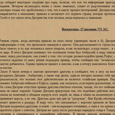
где собирает некоторые сведения про горы, полагая, что вся эта информация пригод
задания. Вечером же,находясь вновь у своих знакомых, узнает от родственников о
шахтеры только что проболтались о том, что в шахту прошел посторонний. Дигерни еще 
направляется к начальнику прииска и заставляет его поднять стражу, которая прочес
Особо в эту самую ночь Дигерни так и не поспала, когда вернулась к знакомым.
Воскресенье, 17 инлания 771 Э.С.
Ранним утром, когда шахтеры пришли на свою смену (примерно часов в 8), Дигер
информацию о том, что произошло накануне в шахтах. Они рассказывают от страха все 
было тяжело, и то, как человека в шахте увидели, и как он выглядел, и куда пошел... в 
не надо. В итоге Дигерни понимает, что человеком точно был Амброзий, в виду описан
ранее, перед разговором, она узнает о том, что сегодня должен подойти принц Руфус,
остается недалеко от шахт, решив подождать принца, чтобы сообщить ему "великолеп
шахтах добавилось. Однако принц не пришел к шахтам, а как к вечеру выяснилось благ
на восток.
Около 8 часов вечера к шахтам прилетают драгуны и сообщают, что в лесу на вос
догадалась Дигерни - Амброзия), а также еще двоих, один из которых называл себя пр
доказательств, что человек этот действтительно не является тэлийским принцем. 
помимо Амброзия поймали и Руфуса, однако, как оказалось, если верить документам, э
На слова Дигерни отпустить принца драгуны ответили отказом, сказав, что все пойман
явно не самое хорошее. Однако Дигерни пригрозила тем, что подобные действия мог
пошли на попятный и обещали вернуть всех людей, но лишь в обмен на аплантиевую ш
принимает король, а не она. Драгуны дали три дня на "раздумья", Ван Кройц обозначи
может привести к раздору. В виду того, что связываться с королем времени не было
Дигерни выдвинула драгунам условие - они возвращают пленников, а сами в это время
прилететь утром с ответом, Дигерни же сразу после разговора снарядила гонца в Тэнд
ситуация и спрашивалось о дальнейших действиях. В письме королю женщина 