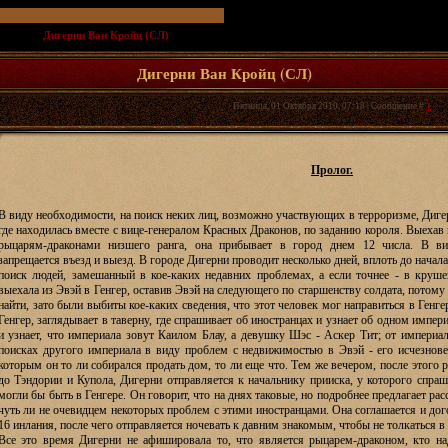
т и СЛ
»
Дигерни Ван Кройц (СЛ)
(Суровые женские будни.)
Дигерни Ван Кройц (СЛ)
Пятница, 01 Октября 2010, 07:18 | Сообщение #
1
Пролог.
В виду необходимости, на поиск неких лиц, возможно участвующих в терроризме, Дигер
где находилась вместе с вице-генералом Красных Драконов, по заданию короля. Выехав
рыцарям-драконами низшего ранга, она прибывает в город днем 12 числа. В ви
запрещается въезд и выезд. В городе Дигерни проводит несколько дней, вплоть до начала
поиск людей, замешанный в кое-каких недавних проблемах, а если точнее - в круш
выехала из Эвэй в Генгер, оставив Эвэй на следующего по старшенству солдата, потому 
найти, зато были выбиты кое-каких сведения, что этот человек мог направиться в Генге
Генгер, заглядывает в таверну, где спрашивает об иностранцах и узнает об одном импер
и узнает, что империала зовут Каилом Блау, а девушку Шэс - Аскер Тит; от империал
поисках другого империала в виду проблем с недвижимостью в Эвэй - его исчезнов
которым он то ли собирался продать дом, то ли еще что. Тем же вечером, после этого 
до Тэндории и Купола, Дигерни отправляется к начальнику прииска, у которого спраш
могли бы быть в Генгере. Он говорит, что на днях таковые, но подробнее предлагает ра
чуть ли не очевидцем некоторых проблем с этими иностранцами. Она соглашается и дог
16 инлания, после чего отправляется ночевать к давним знакомым, чтобы не толкаться в 
Все это время Дигерни не афишировала то, что является рыцарем-драконом, кто на