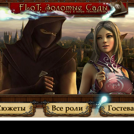
·
Участники
·
Активные темы
·
Все прочитано
·
Вернуться
МЫ ПЕРЕЕХАЛИ: http://anplay.f-rpg.ru/