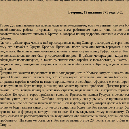
Вторник, 19 инлания 771 года Э.С.
Утром Дигерни занималась практически ничегонеделаньем, если не считать, что она бр
возобновилась работа, и трепала нервы всем работникам одним лишь своим о
посоветовала отписать письмо в Кратас, в котором принц подробно изложил о своем п
Дэбрану.
Где-то в районе трех часов к ней присоединился принц Оливер, с которым Дигерни по
тему его службы в Ордене Красных Драконов, после чего они вновь вернулись к те
поддержка. Дигерни поинтересовалась, почему в этом случае принц Руфус покинул Генге
не показывается, но это был риторический вопрос. В районе четырех дня, когда он
обсуждают произошедшее, а также вмешательство корабля с юго-востока, к шахтам 
поздно ночью, разведчики видели, как корабль приближался к Кратасу, а дальше они
Дунгиль.
Дигерни это кажется подозрительным и заподозрив, что в Кратасе кому-то и как-то мог
принц Оливер (могло ли быть так, что кто-то видел похищение, мог ли это быть сам
отправить корабль и чтобы не выдать причастность к тэлийцем, оформить его как пира
не получили на борт принца, а значит, это может принести проблемы. Дигерни реком
районе шести вечера принц и несколько стражей, выделенных из Генгерского гарни
корабле. Вечером в город прибывает гонец из Кратаса, от принца Руфуса, с целью о
вообще узнать, что да как. Особого интереса к этому гонцу рыцарь не проявила хот
лишнего он бы все равно ничего не узнал. Вся информация же, которая должна была 
точно не будет выдана какому-то левому гонцу. Тем более что Генгерские дела и тем бо
сути не так информация, которую кто-то стал бы выкладывать этому посыльному. С
сразу сказала не распространяться на тему увиденного или услышанного, а узнай об это
проболтался. Дигерни же остается в Генгере до раннего утра 20 числа, а затем отбывае
Стоун...