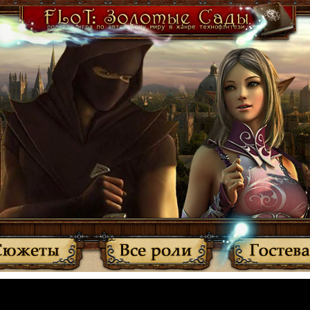
·
Участники
·
Активные темы
·
Все прочитано
·
Вернуться
МЫ ПЕРЕЕХАЛИ: http://anplay.f-rpg.ru/