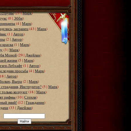
а струны
(21 |
Марк
)
рукс
(0 |
Эбби
)
принципы
(4 |
Марк
)
иделись, засранец
(43 |
Марк
)
йвис
(1 |
Автор
)
гры
(2 |
Автор
)
и краска
(1 |
Марк
)
шу
(3 |
Марк
)
ебя Моной
(29 |
Джейлан
)
ашей жизни
(5 |
Марк
)
езен-Лебхафт
(1 |
Автор
)
оследняя просьба
(4 |
Марк
)
(18 |
Автор
)
болью, Вьера
(2 |
Марк
)
 страдания, Инструктор?
(5 |
Марк
)
 только колдуют
(18 |
Марк
)
дят рифмы
(10 |
Стенли
)
ёный змий!
(12 |
Гражданин
)
удачи
(33 |
Джейлан
)