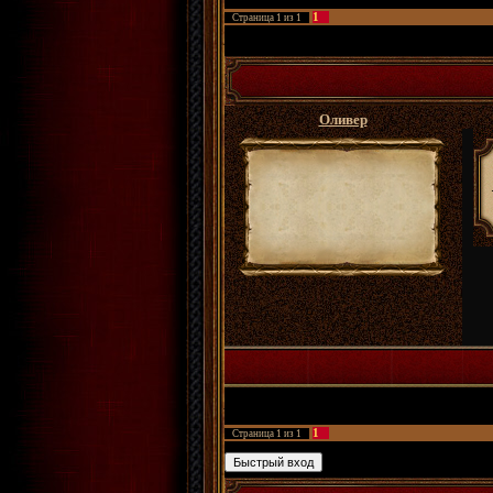
1
Страница
1
из
1
ФРПГ Золотые Сады
»
Архивы
»
Архивы анке
Оливер
ФРПГ Золотые Сады
»
Архивы
»
Архивы анке
1
Страница
1
из
1