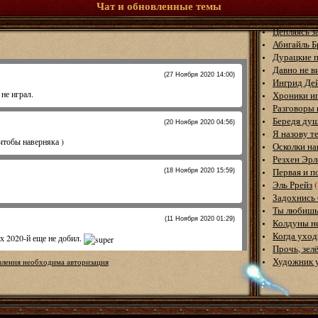
Чат и обновленные темы
Цепляясь з
Абигайль Б
Дурацкие 
Давно не в
Ингрид Де
Хроники и
Разговоры 
Бередя ду
Я назову т
Осколки н
Резхен Эрл
Первая и п
Эль Ррейз
Задохнись 
Ты любишь
Колдуны не
Когда ухо
Прочь, зел
Художник 
вления необходима авторизация