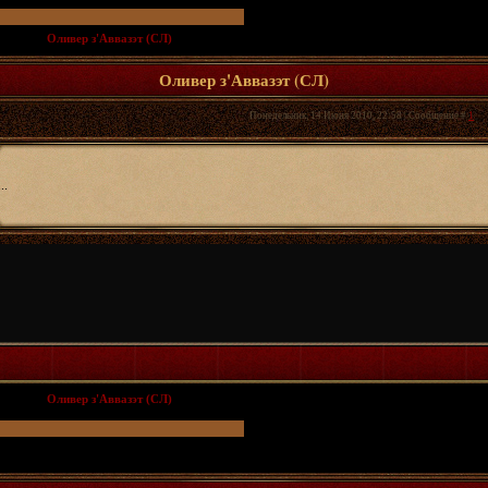
т и СЛ
»
Оливер з'Аввазэт (СЛ)
(Путь к рыцарству)
Оливер з'Аввазэт (СЛ)
Понедельник, 14 Июня 2010, 22:58 | Сообщение #
1
...
т и СЛ
»
Оливер з'Аввазэт (СЛ)
(Путь к рыцарству)