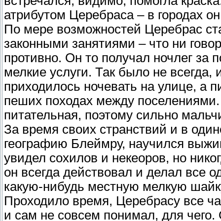
встречался, видимо, помогла краск
атрибутом Церебраса – в городах он
По мере возможностей Церебрас ст
законными занятиями – что ни гово
противно. Он то получал ночлег за п
мелкие услуги. Так было не всегда, 
приходилось ночевать на улице, а п
пеших походах между поселениями. Б
питательная, поэтому сильно мальчик
За время своих странствий и в один
географию Блеймру, научился выжи
увидел сохилов и некеоров, но нико
он всегда действовал и делал все од
какую-нибудь местную мелкую шайку,
Проходило время, Церебрасу все ча
и сам не совсем понимал, для чего.