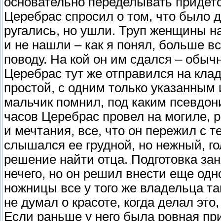
основательно переделывать придетс
Церебрас спросил о том, что было 
ругались, но ушли. Труп женщины н
и не нашли – как я понял, больше в
поводу. На кой он им сдался – обычн
Церебрас тут же отправился на кла
простой, с одним только указанным
мальчик помнил, под каким псевдон
часов Церебрас провел на могиле, 
и мечтания, все, что он пережил с т
слышался ее грудной, но нежный, го
решение найти отца. Подготовка за
нечего, но он решил внести еще од
ножницы все у того же владельца та
не думал о красоте, когда делал это
Если раньше у него была ровная при