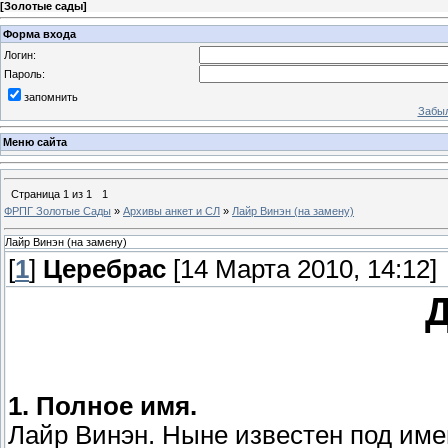
[
Золотые сады
]
Форма входа
Логин:
Пароль:
запомнить
Забыл
Меню сайта
Страница
1
из
1
1
ФРПГ Золотые Сады
»
Архивы анкет и СЛ
»
Лайр Винэн (на замену)
Лайр Винэн (на замену)
[
1
]
Церебрас
[14 Марта 2010, 14:12]
Д
1. Полное имя.
Лайр Винэн. Ныне известен под им