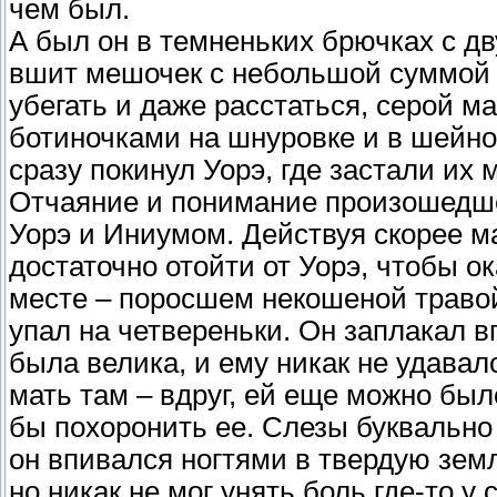
чем был.
А был он в темненьких брючках с д
вшит мешочек с небольшой суммой д
убегать и даже расстаться, серой ма
ботиночками на шнуровке и в шейно
сразу покинул Уорэ, где застали их 
Отчаяние и понимание произошедшег
Уорэ и Иниумом. Действуя скорее м
достаточно отойти от Уорэ, чтобы о
месте – поросшем некошеной травой
упал на четвереньки. Он заплакал в
была велика, и ему никак не удавал
мать там – вдруг, ей еще можно было
бы похоронить ее. Слезы буквально
он впивался ногтями в твердую земл
но никак не мог унять боль где-то у 