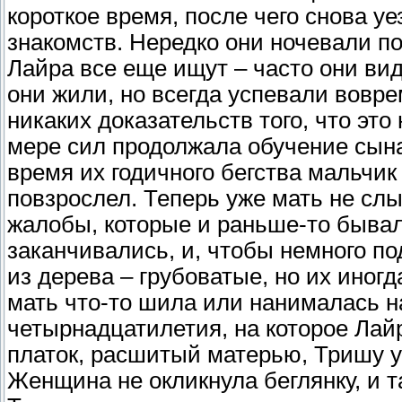
короткое время, после чего снова у
знакомств. Нередко они ночевали п
Лайра все еще ищут – часто они вид
они жили, но всегда успевали вовре
никаких доказательств того, что это
мере сил продолжала обучение сына,
время их годичного бегства мальчик
повзрослел. Теперь уже мать не слы
жалобы, которые и раньше-то бывал
заканчивались, и, чтобы немного п
из дерева – грубоватые, но их иног
мать что-то шила или нанималась н
четырнадцатилетия, на которое Лай
платок, расшитый матерью, Тришу у
Женщина не окликнула беглянку, и т