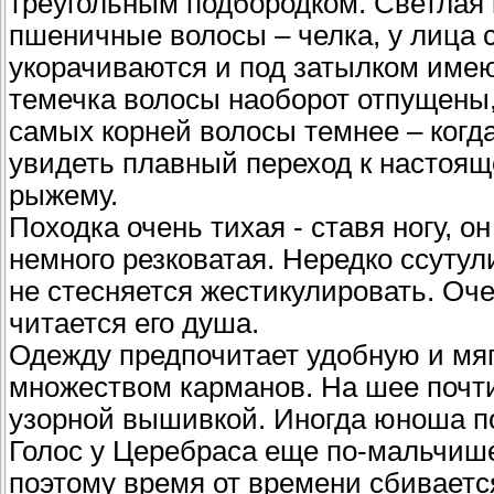
треугольным подбородком. Светлая 
пшеничные волосы – челка, у лица 
укорачиваются и под затылком имею
темечка волосы наоборот отпущены,
самых корней волосы темнее – когда
увидеть плавный переход к настоящ
рыжему.
Походка очень тихая - ставя ногу, о
немного резковатая. Нередко ссутул
не стесняется жестикулировать. Оче
читается его душа.
Одежду предпочитает удобную и мяг
множеством карманов. На шее почти 
узорной вышивкой. Иногда юноша по
Голос у Церебраса еще по-мальчише
поэтому время от времени сбивается