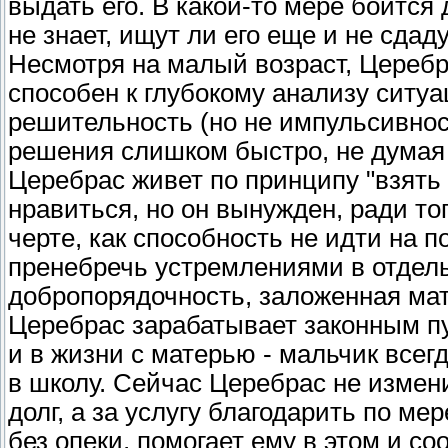
выдать его. В какой-то мере боится 
не знает, ищут ли его еще и не сдад
Несмотря на малый возраст, Церебр
способен к глубокому анализу ситу
решительность (но не импульсивнос
решения слишком быстро, не думая 
Церебрас живет по принципу "взять 
нравиться, но он вынужден, ради тог
черте, как способность не идти на 
пренебречь устремлениями в отдел
добропорядочность, заложенная мате
Церебрас зарабатывает законным пу
и в жизни с матерью - мальчик всег
в школу. Сейчас Церебрас не измени
долг, а за услугу благодарить по м
без опеки, помогает ему в этом и со