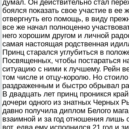
думал. Он действительно стал переж
боялся показать свое участие в ее ж
отвергнуть его помощь, в виду преж
все же начал полноценно участвоват
него хорошим другом и личной радо
самая настоящая родственная идил
Принц старался углубиться в положе
Посвященных, чтобы постараться на
ситуацию с ними к лучшему. Рейн ве
том числе и отцу-королю. Но стоило
раздраженным и быстро обрывал ра
В двадцать лет принц проникся кра
дочери одного из знатных Черных Ры
давно получила диплом Белого мага
взаимной и за год отношения лишь 
вот, едва ему исполнился 21 год и 