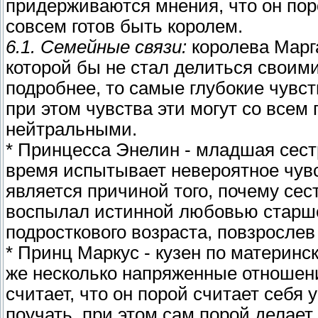
придерживаются мнения, что он пор
совсем готов быть королем.
6.1. Семейные связи:
королева Марга
которой бы не стал делиться своим
подробнее, то самые глубокие чувс
при этом чувства эти могут со всем
нейтральными.
* Принцесса Энелин - младшая сест
время испытывает невероятное чувст
является причиной того, почему сест
воспылал истинной любовью старшег
подросткового возраста, повзрослев
* Принц Маркус - кузен по материнс
же несколько напряженные отношения
считает, что он порой считает себя 
поучать, при этом сам порой делае