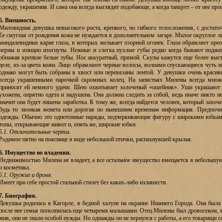
одежду, украшения. И сама она всегда выглядит подобающе, а когда танцует – от нее про
5. Внешность.
Миловидная девушка невысокого роста, крепкого, но гибкого телосложения, с достат
Ее смуглая от рождения кожа не нуждается в дополнительном загаре. Милое округлое л
миндалевидные карие глаза, в которых мелькает озорной огонек. Глаза обрамляет оре
черны и изящно изогнуты. Нежные и слегка пухлые губы редко когда бывают поджа
обнажая крепкие белые зубы. Нос аккуратный, прямой. Скулы кажутся еще более выст
деле, из-за цвета кожи. Лицо обрамляют черные волосы, волнами спускающиеся чуть 
однако могут быть собраны в хвост или перевязаны лентой. У девушки очень краси
всегда украшенными парочкой скромных колец. На запястьях Милены всегда множес
приносят ей немного удачи. Шею охватывает золоченый «ошейник». Уши украшают 
ухожена, опрятно одета и надушена. Она должна следить за собой, ведь иначе никто не
значит она будет лишена заработка. К тому же, всегда найдется человек, который захоч
будь то звонкая монета или дорогая по нынешним временам информация. Предпочи
одежды. Обычно это однотонные наряды, подчеркивающие фигуру с широкими юбками
топы, открывающие живот и, опять же, широкие юбки.
5.1. Отличительные черты.
Родимое пятно на пояснице в виде небольшой птички, распахнувшей крылья.
6. Имущество во владении.
Недвижимостью Милена не владеет, а все остальное имущество вмещается в небольшу
и косметика.
6.1. Оружие и броня.
Имеет при себе простой стальной стилет без каких-либо излишеств.
7. Биография.
Девушка родилась в Кагорле, в бедной халупе на окраине Нижнего Города. Она была 
после нее семья пополнилась еще четыремя малышами. Отец Милены был дровосеком, м
жив, они не знали особой нужды. Но однажды он не вернулся с работы, а его товарищи с