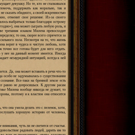
мущает девушку. Но те, кто не сталкивался
помочь, поддержать как морально, так и
 не сказать обидного, а своей искренностью
жно, отменит свое решение. Из-за своего
валось выбраться только благодаря острому
угодно»), она может сыграть любую роль, и
стве трепания языком Милена превосходит
еределку, то она, скорее всего спрячется за
сильного пола. Несмотря на то, что жизнь
лена верит в чудеса и чистую любовь, хотя
ж точно все готова будет для него отдать.
о у нее на данный момент имеется. Иногда
адает незаурядной интуицией, всегда к ней
ется. Да, она может вставить в речи что-то
да особо не задумывалась о существовании
сознание. Все-таки на бренной земле есть
се равно не допросишься. К другим расам
итике Милена вообще никогда не думает, то
тороны, поэтому и к властям она относится
что она умела делать это с пеленок, хотя,
 послушать хорошую историю от человека,
е внимания, чуть ли не светится от счастья.
удовольствие радовать людей, дарить им то
во всех ее проявлениях: цветы, красивую