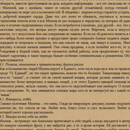
обокрасть, навести преступников на цель, выудить информацию – все это нисколько не с
с Миленой, как с жуликом, знают ее совсем другой: отзывчивой, всегда готовой 
материально по мере сил и возможностей. В общении с людьми всегда старается угодить,
и добротой покоряет сердца. Даже тот, кто хочет ее обмануть, смутиться и, возмо
стремления помочь всем и вся Милена не раз попадала в переделки, из которых ей уда
уму и отлично подвешенному языку. Если потребуется («конечно, для друзей – все, что 
настолько искусно, что актеры могут нервно кусать ногти. Впрочем, если в искус
многих, то с искусством боя она совершенно не знакома. Если уж ей довелось попасть в п
что-нибудь более-менее крепкое и предоставит право совершать боевые подвиги лицам 
порядком ее потрепала и показала, что она совсем не такая, как пишут в сказках, Ми
девушку и нельзя назвать наивной. Она очень преданна, а если полюбит кого-то, то у
Рожденная в бедной семье, она не гнушается любой работы, хотя предпочитает ту, чт
бывает задумчива, в такие периоды бывает особенно сентиментальна и романтична. Обл
прислушивается.
4.1. Религия, отношение к правительству, другим расам.
Как и большинство людей Милена верует в Единого, хоть эта ее вера ни в чем не проявля
вроде "О, Единый", но это скорее привычка, нежели что-то большее. Танцовщица никог
чего-то "свыше", и считает это не самой важной вещью, которая должна занимать ее 
множество более интересных и важных вещей, а от этого Единого никакой помощи в
относится ровно, нельзя сказать, что она кого-то недолюбливает или наоборот. О пол
есть совершенно. То, чем занимаются сильные мира сего ее не интересует ни с какой с
"никак".
4.2. Интересы, хобби.
Главное увлечение Милены – это танец. Глядя на танцующую девушку, можно подумать, 
конечно же, это совсем не так. Любит петь, благо голос и слух позволяют. Любит
который умеет хорошо рассказывать.
4.3. Манера вести себя на людях.
Милена – экстроверт, она буквально притягивает к себе людей, а когда находится в центр
На каждую сказанную фразу у нее найдется две, а то и целая история. Ей доставляет 
ощущение прекрасного, которое так близко ей самой. Девушка вообще любит красоту 