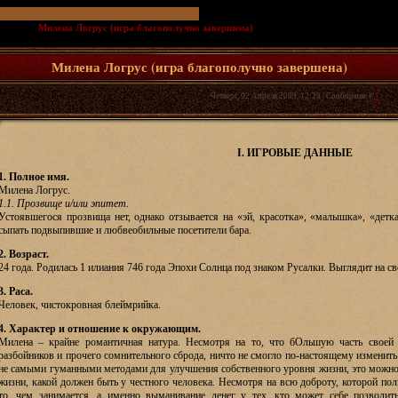
т и СЛ
»
Милена Логрус (игра благополучно завершена)
(Человек, блеймрийка.
Милена Логрус (игра благополучно завершена)
Четверг, 02 Апреля 2009, 12:29 | Сообщение #
1
I. ИГРОВЫЕ ДАННЫЕ
1. Полное имя.
Милена Логрус.
1.1. Прозвище и/или эпитет.
Устоявшегося прозвища нет, однако отзывается на «эй, красотка», «малышка», «детк
сыпать подвыпившие и любвеобильные посетители бара.
2. Возраст.
24 года. Родилась 1 илиания 746 года Эпохи Солнца под знаком Русалки. Выглядит на св
3. Раса.
Человек, чистокровная блеймрийка.
4. Характер и отношение к окружающим.
Милена – крайне романтичная натура. Несмотря на то, что бОльшую часть своей 
разбойников и прочего сомнительного сброда, ничто не смогло по-настоящему изменить
не самыми гуманными методами для улучшения собственного уровня жизни, это можно 
жизни, какой должен быть у честного человека. Несмотря на всю доброту, которой пол
то, чем занимается, а именно выманивание денег у тех, кто может себе позволит