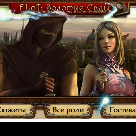
·
Участники
·
Активные темы
·
Все прочитано
·
Вернуться
МЫ ПЕРЕЕХАЛИ: http://anplay.f-rpg.ru/