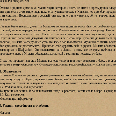
уже было двадцать лет.
Однако в родном доме жили чужие люди, которые и знать-не знали о предыдущих владел
она одинока в этом мире, ведь пока она путешествовала с Крысами ее дом был продан 
мать с детьми. Поспрашивав у соседей, она так ничего и не узнала и, убитая горем, ушла
не вернуться.
Сначала было тяжело. Деньги в большом городе заканчиваются быстро, особенно если
головой, но и на наряды, косметику и духи. Милена вышла танцевать на улицу. Там е
раз подыскивал замену Зэну. Олберто оказался очень приятным мужчиной, да к
Поразившись талантом девушки, он пригласил ее в свой бар, куда она должна была п
порядок, Милена на следующее утро явилась в бар и обомлела. Мужчина ее мечты болта
бесцеремонно ее разглядывать. Приказав себе держать себя в руках, Милена обаятель
заговорила с Шафуэйем. Он познакомил ее с Зэном, а этим же вечером публика в
представлением, а Милена обзавелась комнаткой в гостинице недалеко от бара.
С тех пор прошло пять лет. Милена все еще танцует или поет вечерами в баре, а в св
актерам в театр «Алюминус». Она редко вспоминает годы своей жизни у Крыс и мало ко
8. Образование.
В школе Милена не училась, однако умением читать и писать обязана Еве, ее наставни
уже заслуга других Крыс, ведь им нужно было, чтобы малютка сообщала им о деньгах
девушка так хорошо и не научилась, но складывать-вычитать не очень большие числа уме
8.1. Род занятий, вид заработка.
Танцовщица и певица. В данный момент нигде не работает, но танцевала в баре "Серебря
8.2. Кем являетесь.
Мошенница, информатор.
9. Умения, способности и слабости.
Навыки.