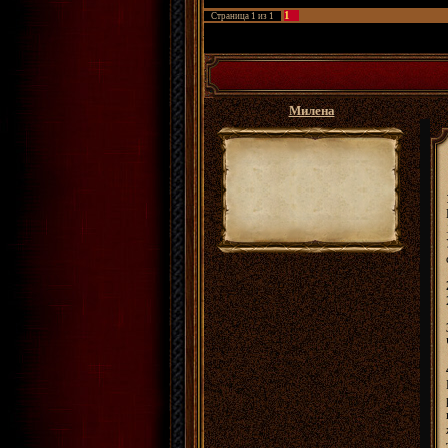
1
Страница
1
из
1
ФРПГ Золотые Сады
»
Архивы
»
Архивы анке
Танцовщица.)
Милена