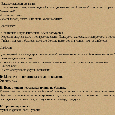
- Владеет искусством танца.
- Замечательно поет, имеет чудный голос, далеко не такой высокий, как у некоторых 
"домашний".
- Отлично готовит.
- Умеет читать, писать и не очень хорошо считать.
Способности.
- Обаятельна и привлекательна, чем и пользуется.
- Хорошая актриса, хоть и не играет на сцене. Пользуется актерским мастерством в повс
- Гибкая, ловкая и быстрая, хотя это больше помогает ей в танце, чем где-либо еще.
Слабости.
- До смерти боится вида крови и проявлений жестокости, поэтому, собственно, никаким
- Уязвима для любых атак.
- Из-за стремления всем помогать может сама попасть в затруднительное положение.
- Боится боли.
- Имеет аллергию на укусы насекомых.
10. Магический потенциал и знания в магии.
Отсутствуют.
11. Цель в жизни персонажа, планы на будущее.
Милена мечтает выступать на большой сцене, а не на том клочке пола, что имее
обустроиться на новом месте, встретиться с другими актерами в Тайроке, и с Зэном в пе
делать дальше, но надеется, что мужчины что-нибудь придумают.
12. Уровни персонажа.
Жулик V уровня, боец I уровня.