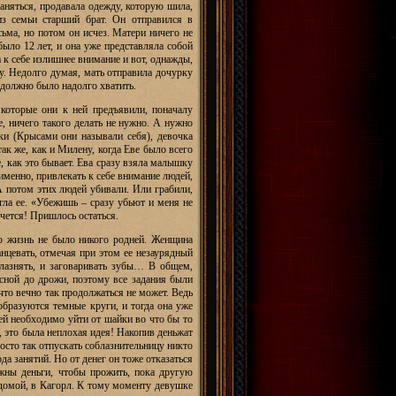
заняться, продавала одежду, которую шила,
з семьи старший брат. Он отправился в
ьма, но потом он исчез. Матери ничего не
ыло 12 лет, и она уже представляла собой
к себе излишнее внимание и вот, однажды,
у. Недолго думая, мать отправила дочурку
 должно было надолго хватить.
 которые они к ней предъявили, поначалу
, ничего такого делать не нужно. А нужно
йки (Крысами они называли себя), девочка
ак же, как и Милену, когда Еве было всего
е, как это бывает. Ева сразу взяла малышку
именно, привлекать к себе внимание людей,
 А потом этих людей убивали. Или грабили,
гла ее. «Убежишь – сразу убьют и меня не
очется! Пришлось остаться.
ю жизнь не было никого родней. Женщина
анцевать, отмечая при этом ее незаурядный
облазнять, и заговаривать зубы… В общем,
сной до дрожи, поэтому все задания были
что вечно так продолжаться не может. Ведь
образуются темные круги, и тогда она уже
ей необходимо уйти от шайки во что бы то
, это была неплохая идея! Накопив деньжат
осто так отпускать соблазнительницу никто
да занятий. Но от денег он тоже отказаться
жны деньги, чтобы прожить, пока другую
 домой, в Кагорл. К тому моменту девушке