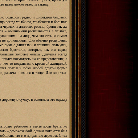
сто невозможно отвести взгляд.
очно большой грудью и широкими бедрами.
ицо всегда улыбчиво, улыбаются и большие
ол черных и длинных ресниц, брови так же
ты – обычно они расплываются в улыбке,
упающими на лице, чем это есть на самом
ли не до поясницы. Они обычно распущены,
вые руки с длинными и тонкими пальцами,
тво браслетов, которые, как она верит,
большие золотые кольца. Девушка всегда
 придет посмотреть на ее представление, а
ет чем-то поделиться с красивой женщиной,
тает платья и юбки любой другой форме
, разлетающимися в танце. Или короткие
ю дорожную сумку: в основном это одежда
вторым ребенком в семье после брата, но
ать – домохозяйкой, однако пока отец был
ообщили, что его придавило деревом. С тех