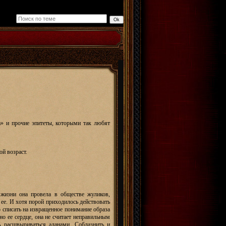
а» и прочие эпитеты, которыми так любят
ой возраст.
жизни она провела в обществе жуликов,
 ее. И хотя порой приходилось действовать
списать на извращенное понимание образа
но ее сердце, она не считает неправильным
ь расшвыриваться аданами. Соблазнить и