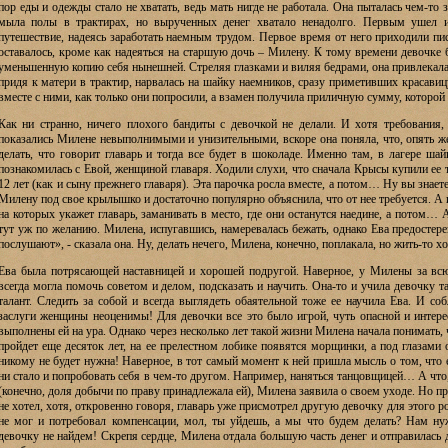
пор еды и одежды стало не хватать, ведь мать нигде не работала. Она пыталась чем-то 
мыла полы в трактирах, но вырученных денег хватало ненадолго. Первым ушел и
путешествие, надеясь заработать наемным трудом. Первое время от него приходили пис
оставалось, кроме как надеяться на старшую дочь – Милену. К тому времени девочке б
уменьшенную копию себя нынешней. Стреляя глазками и виляя бедрами, она привлекала 
придя к матери в трактир, нарвалась на шайку наемников, сразу приметивших красавиц
вместе с ними, как только они попросили, а взамен получила приличную сумму, которой
Как ни странно, ничего плохого бандиты с девочкой не делали. И хотя требования,
показались Милене невыполнимыми и унизительными, вскоре она поняла, что, опять же
делать, что говорит главарь и тогда все будет в шоколаде. Именно там, в лагере ша
познакомилась с Евой, женщиной главаря. Ходили слухи, что сначала Крысы купили ее т
12 лет (как и сыну прежнего главаря). Эта парочка росла вместе, а потом… Ну вы знает
Милену под свое крылышко и достаточно популярно объяснила, что от нее требуется. А 
на которых укажет главарь, заманивать в место, где они останутся наедине, а потом…
тут уж по желанию. Милена, испугавшись, намеревалась бежать, однако Ева предостере
послушают», - сказала она. Ну, делать нечего, Милена, конечно, поплакала, но жить-то х
Ева была потрясающей наставницей и хорошей подругой. Наверное, у Милены за вс
всегда могла помочь советом и делом, подсказать и научить. Она-то и учила девочку т
талант. Следить за собой и всегда выглядеть обаятельной тоже ее научила Ева. И с
заслуги женщины неоценимы! Для девочки все это было игрой, чуть опасной и интере
выполнены ей на ура. Однако через несколько лет такой жизни Милена начала понимать, 
пройдет еще десяток лет, на ее прелестном лобике появятся морщинки, а под глазами 
никому не будет нужна! Наверное, в тот самый момент к ней пришла мысль о том, что 
ни стало и попробовать себя в чем-то другом. Например, наняться танцовщицей… А что
(конечно, доля добычи по праву принадлежала ей), Милена заявила о своем уходе. Но пр
не хотел, хотя, откровенно говоря, главарь уже присмотрел другую девочку для этого ро
не мог и потребовал компенсации, мол, ты уйдешь, а мы что будем делать? Нам ну
девочку не найдем! Скрепя сердце, Милена отдала большую часть денег и отправилась