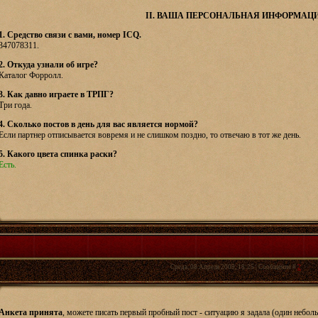
II. ВАША ПЕРСОНАЛЬНАЯ ИНФОРМАЦ
1. Средство связи с вами, номер ICQ.
347078311.
2. Откуда узнали об игре?
Каталог Форролл.
3. Как давно играете в ТРПГ?
Три года.
4. Сколько постов в день для вас является нормой?
Если партнер отписывается вовремя и не слишком поздно, то отвечаю в тот же день.
5. Какого цвета спинка раски?
Есть.
Среда, 08 Апреля 2009, 18:25 | Сообщение #
2
Анкета принята
, можете писать первый пробный пост - ситуацию я задала (один небол