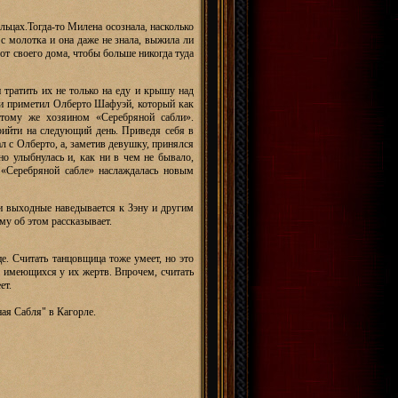
ьцах.Тогда-то Милена осознала, насколько
с молотка и она даже не знала, выжила ли
 от своего дома, чтобы больше никогда туда
 тратить их не только на еду и крышу над
е и приметил Олберто Шафуэй, который как
 тому же хозяином «Серебряной сабли».
рийти на следующий день. Приведя себя в
л с Олберто, а, заметив девушку, принялся
но улыбнулась и, как ни в чем не бывало,
 «Серебряной сабле» наслаждалась новым
ои выходные наведывается к Зэну и другим
му об этом рассказывает.
це. Считать танцовщица тоже умеет, но это
, имеющихся у их жертв. Впрочем, считать
ет.
ная Сабля" в Кагорле.