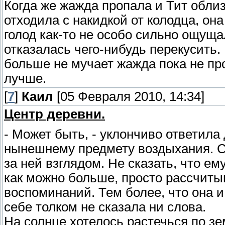
Когда же жажда пропала и Тит обли
отходила с накидкой от колодца, она
голод как-то не особо сильно ощуща
отказалась чего-нибудь перекусить. Н
больше не мучает жажда пока не про
лучше.
[
7
]
Каил
[05 Февраля 2010, 14:34]
Центр деревни.
- Может быть, - уклончиво ответила
нынешнему предмету воздыхания. С
за ней взглядом. Не сказать, что е
как можно больше, просто рассчит
воспоминаний. Тем более, что она и 
себе толком не сказала ни слова.
На солнце хотелось растечься по зе