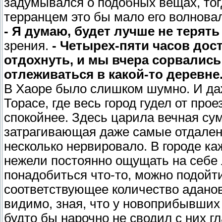
задумывался о подобных вещах, тог
терранцем это бы мало его волнова
- Я думаю, будет лучше не терят
зрения.
- Четырех-пяти часов дос
отдохнуть, и мы вчера сорвались 
отлеживаться в какой-то деревне
В Хаоре было слишком шумно. И даж
Торасе, где весь город гудел от пр
спокойнее. Здесь царила вечная сум
затрагивающая даже самые отдаленн
несколько нервировало. В городе ка
нежели постоянно ощущать на себе
понадобиться что-то, можно подойт
соответствующее количество аданов, 
видимо, зная, что у новоприбывших
будто бы нарочно не сводил с них г