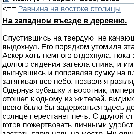
<==
Равнина на востоке столицы
На западном въезде в деревню.
Спустившись на твердую, не качаю
выдохнул. Его порядком утомила эта
Аскер хоть немного отдохнула, пока 
долгого сидения затекла спина, и им
выгнувшись и поправляя сумку на пл
затягивая все небо, позволяя разгл
Одернув рубашку и воротник, импери
отошел к одному из жителей, видим
всего было бы задержаться здесь до 
солнце перестанет печь. С другой 
готов пожертвовать личными удобс
застать свою цель на месте. Ни оди