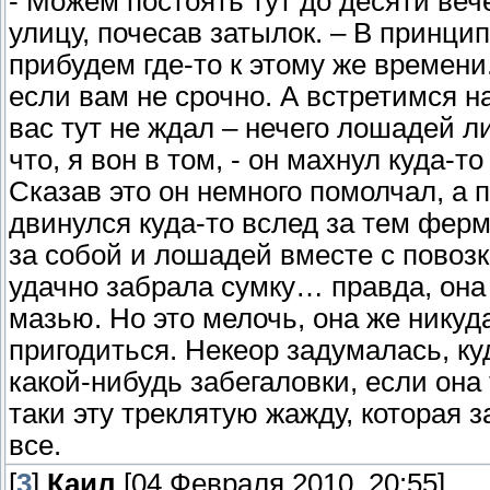
- Можем постоять тут до десяти вече
улицу, почесав затылок. – В принцип
прибудем где-то к этому же времени
если вам не срочно. А встретимся н
вас тут не ждал – нечего лошадей 
что, я вон в том, - он махнул куда-то 
Сказав это он немного помолчал, а 
двинулся куда-то вслед за тем фер
за собой и лошадей вместе с повозк
удачно забрала сумку… правда, она
мазью. Но это мелочь, она же никуд
пригодиться. Некеор задумалась, ку
какой-нибудь забегаловки, если она
таки эту треклятую жажду, которая 
все.
[
3
]
Каил
[04 Февраля 2010, 20:55]