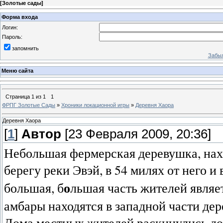
[
Золотые сады
]
Форма входа
Логин:
Пароль:
запомнить
Забыл
Меню сайта
Страница
1
из
1
1
ФРПГ Золотые Сады
»
Хроники локационной игры
»
Деревня Хаора
Деревня Хаора
[
1
]
Автор
[23 Февраля 2009, 20:36]
Небольшая фермерская деревушка, нахо
берегу реки Эвэй, в 54 милях от него и
о
большая, б
льшая часть жителей являе
амбары находятся в западной части дер
Дома местных жителей раскинулись дос