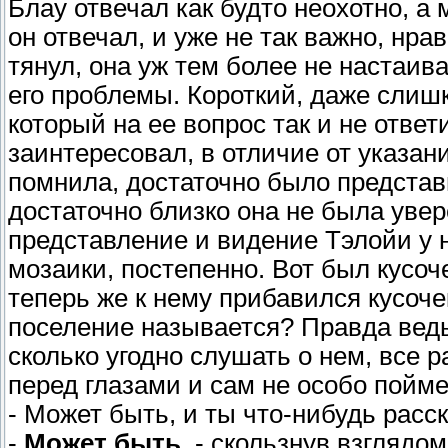
Блау отвечал как будто неохотно, а 
он отвечал, и уже не так важно, нрав
тянул, она уж тем более не настаива
его проблемы. Короткий, даже слишк
который на ее вопрос так и не ответ
заинтересовал, в отличие от указан
помнила, достаточно было представит
достаточно близко она не была уве
представление и видение Тэлойи у 
мозаики, постепенно. Вот был кусоче
теперь же к нему прибавился кусочек
поселение называется? Правда ведь
сколько угодно слушать о нем, все 
перед глазами и сам не особо пойме
- Может быть, и ты что-нибудь рас
-
Может быть,
- скользнув взглядом