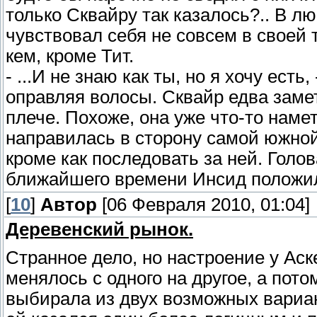
только Сквайру так казалось?.. В л
чувствовал себя не совсем в своей 
кем, кроме Тит.
- ...И не знаю как ты, но я хочу ест
оправляя волосы. Сквайр едва заме
плече. Похоже, она уже что-то наме
направилась в сторону самой южной
кроме как последовать за ней. Голо
ближайшего времени Инсид положил
[
10
]
Автор
[06 Февраля 2010, 01:04]
Деревенский рынок.
Странное дело, но настроение у Аск
менялось с одного на другое, а пото
выбирала из двух возможных вариан