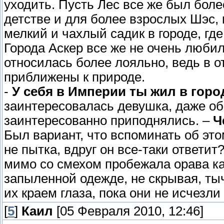
уходить. Пусть Лес все же был боле
детстве и для более взрослых Шэс, в
мелкий и чахлый садик в городе, гд
Города Аскер все же не очень люби
относилась более лояльно, ведь в 
приближены к природе.
-
У себя в Империи ты жил в горо
заинтересовалась девушка, даже об
заинтересованно приподнялись. –
Ч
Был вариант, что вспоминать об это
не пытка, вдруг он все-таки ответит?
мимо со смехом пробежала орава ка
запыленной одежде, не скрывая, ты
их краем глаза, пока они не исчезли
[
5
]
Каил
[05 Февраля 2010, 12:46]