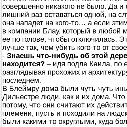
совершенно никакого не было. Да и 
лишний раз оставаться одной, на сл
она нападет на кого-то… а если эти
в компании Блау, который в любой м
ее по голове, чтобы отключилась. Э
лучше так, чем убить кого-то от сво
-
Знаешь что-нибудь об этой дере
находится?
– идя подле Каила, по е
разглядывая прохожих и архитектуру
последнем.
В Блеймру дома были чуть-чуть ины
Дильестре люди, как и их дома. Что
потому, что они считают их действи
племени, пусть и походили на людск
были какими-то округлыми, куда бо