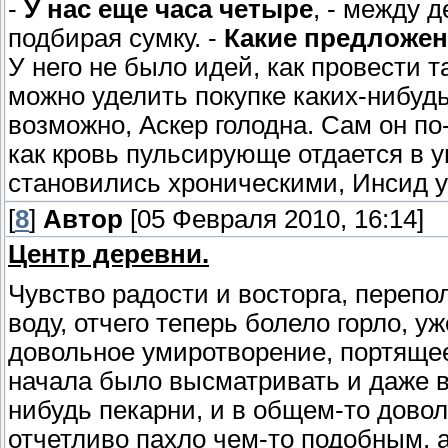
-
У нас еще часа четыре
, - между 
подбирая сумку. -
Какие предложе
У него не было идей, как провести 
можно уделить покупке каких-нибуд
возможно, Аскер голодна. Сам он по
как кровь пульсирующе отдается в у
становились хроническими, Инсид уж
[
8
]
Автор
[05 Февраля 2010, 16:14]
Центр деревни.
Чувство радости и восторга, переп
воду, отчего теперь болело горло, у
довольное умиротворение, портящее
начала было высматривать и даже 
нибудь пекарни, и в общем-то довол
отчетливо пахло чем-то подобным, 