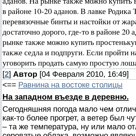
аданов. На рынке также можно купить в
в районе 10-20 аданов. В лавке Родика
перевязочные бинты и настойки от жара
достаточно дорого, где-то в районе 20 
рынке также можно купить простенькую
также седла и подпруги. Если пройти н
уговорить продать самую простую лошад
[
2
]
Автор
[04 Февраля 2010, 16:49]
<==
Равнина на востоке столицы
На западном въезде в деревню.
Сегодняшняя погода мало чем отлич
как-то более прогрет, а ветер был ч
– та же температура, ну или мало о
сероватые облака, возможно являющ