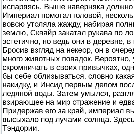
испаряясь. Выше наверняка должно 
Империал помотал головой, нескольк
вовсю утоляла жажду, набирая полн
землю, Сквайр закатал рукава по ло
эстетично, но ведь они в деревне, в
Бросив взгляд на некеор, он в очере
много животных повадок. Вероятно, 
скромничать в своих привычках, од
бы себе облизываться, словно кака
накидку, и Инсид первым делом пос
ледяной воды. Затем умылся, разгл
взирающее на мир отражение и едва
Придержав его за край, империал вы
высыхало под лучами солнца. Здесь
Тэндории.