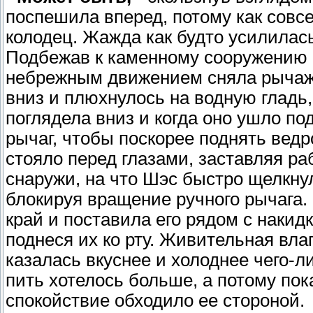
поспешила вперед, потому как сов
колодец. Жажда как будто усилилась
Подбежав к каменному сооружению и
небрежным движением сняла рычажок
вниз и плюхнулось на водную гладь,
поглядела вниз и когда оно ушло по
рычаг, чтобы поскорее поднять ведр
стояло перед глазами, заставляя ра
снаружи, на что Шэс быстро щелкну
блокируя вращение ручного рычага.
край и поставила его рядом с накидк
поднеся их ко рту. Живительная вла
казалась вкуснее и холоднее чего-л
пить хотелось больше, а потому по
спокойствие обходило ее стороной.