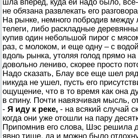
шла вперед, куда ей надо было, все-
не обязана развлекать его разговора
На рынке, немного побродив между
телеги, либо раскладные деревянны
купив один небольшой пирог с мясо
раз, с молоком, и еще одну – с водо
вдоль рынка, утоляя голод прямо на
довольно лениво, скорее просто пот
Надо сказать, Блау все еще шел ряд
никуда не ушел, пусть его присутст
ощущение, что в то время как она д
в спину. Почти навязчивая мысль, о
-
Я иду к реке,
- на всякий случай с
когда они уже отошли на пару десят
Припомнив его слова, Шэс решила д
явно тише, да и можно было отдохну