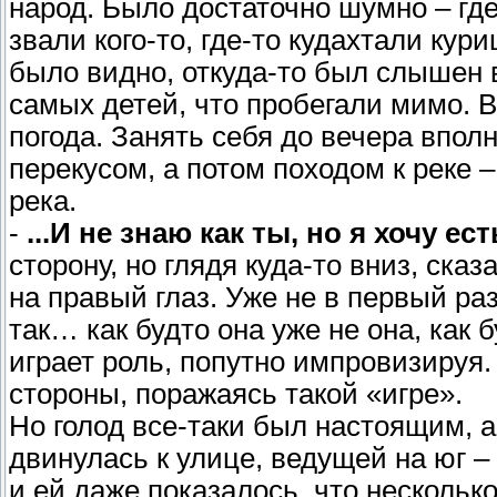
народ. Было достаточно шумно – где
звали кого-то, где-то кудахтали кур
было видно, откуда-то был слышен в
самых детей, что пробегали мимо. 
погода. Занять себя до вечера впол
перекусом, а потом походом к реке –
река.
-
...И не знаю как ты, но я хочу ест
сторону, но глядя куда-то вниз, ск
на правый глаз. Уже не в первый раз
так… как будто она уже не она, как 
играет роль, попутно импровизируя.
стороны, поражаясь такой «игре».
Но голод все-таки был настоящим, а
двинулась к улице, ведущей на юг –
и ей даже показалось, что несколько