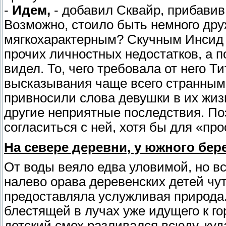
-
Идем,
- добавил Сквайр, прибавив 
Возможно, стоило быть немного друж
мягкохарактерным? Скучным Инсид с
прочих личностных недостатков, а п
видел. То, чего требовала от него Т
высказывания чаще всего странным
привносили слова девушки в их жизнь
другие неприятные последствия. Поэ
согласиться с ней, хотя бы для «про
На севере деревни, у южного бере
От воды веяло едва уловимой, но в
налево орава деревенских детей чу
предоставляла услужливая природа.
блестящей в лучах уже идущего к г
детский смех разливался всюду, куда