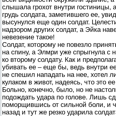
слышала грохот внутри гостиницы, а
грудь солдата, заметившего ее, увид
высунулся еще один солдат. Целест
надзором других солдат, а Эйка нав
невезение такое!
Солдат, которому не повезло принят
на спину, а Элмри уже спрыгнула с н
ко второму солдату. Как и предполаг
убивать ее – еще бы, ведь внутри ее
не спешил нападать на нее, хотел л
кулаком в живот, надеясь, что это е
Больно, конечно, было, но не настол
подождать удара по голове. Лишь с
поморщившись от сильной боли, и ч
назад и тут же резко ударила солдат