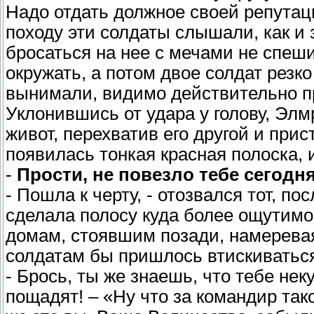
Надо отдать должное своей репутац
походу эти солдаты слышали, как и 
бросаться на нее с мечами не спеш
окружать, а потом двое солдат резк
вынимали, видимо действительно пр
Уклонившись от удара у голову, Элм
живот, перехватив его другой и прист
появилась тонкая красная полоска, 
-
Прости, не повезло тебе сегодня
- Пошла к черту, - отозвался тот, п
сделала полосу куда более ощутим
домам, стоявшим позади, намеревая
солдатам бы пришлось втискиваться
- Брось, ты же знаешь, что тебе не
пощадят! – «Ну что за командир так