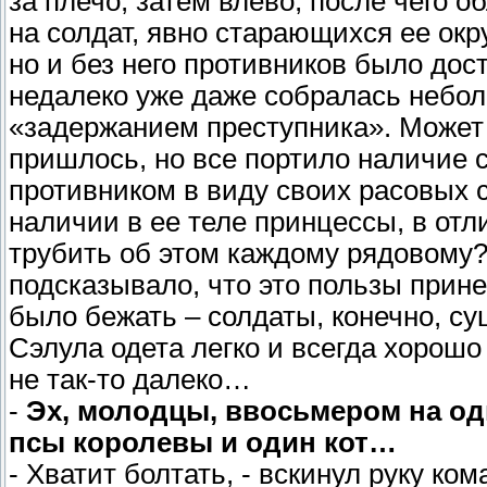
за плечо, затем влево, после чего
на солдат, явно старающихся ее окр
но и без него противников было дост
недалеко уже даже собралась небо
«задержанием преступника». Может 
пришлось, но все портило наличие 
противником в виду своих расовых с
наличии в ее теле принцессы, в отли
трубить об этом каждому рядовому?)
подсказывало, что это пользы прин
было бежать – солдаты, конечно, су
Сэлула одета легко и всегда хорошо
не так-то далеко…
-
Эх, молодцы, ввосьмером на од
псы королевы и один кот…
- Хватит болтать, - вскинул руку ком