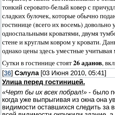
тонкий серовато-белый ковер с причудл
сладких булочек, которые обычно подаю
гостинице (всего их восемь) довольно у
односпальными кроватями, двумя тумб
стене и круглым ковром у кровати. Дан
однако цены здесь уместные учитывая
26 аданов
Сутки в гостинице стоят
, вк
[
36
]
Сэлула
[03 Июня 2010, 05:41]
Улица перед гостиницей.
«Черт бы их всех побрал!»
- было п
когда уже выпрыгивая из окна она у
видимости оставшихся следить за в
всей видимости окружили здание, а 