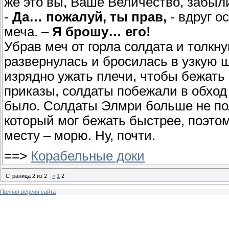
же это вы, Ваше Величество, забыл
-
Да… пожалуй, ты прав,
- вдруг о
меча. –
Я брошу… его!
Убрав меч от горла солдата и толкну
развернулась и бросилась в узкую 
изрядно ужать плечи, чтобы бежать 
приказы, солдаты побежали в обход
было. Солдаты Элмри больше не пол
который мог бежать быстрее, поэто
месту – морю. Ну, почти.
==>
Корабельные доки
Страница
2
из
2
«
1
2
Полная версия сайта