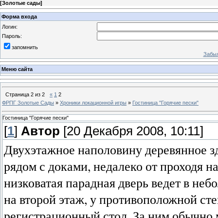
[
Золотые сады
]
Форма входа
Логин:
Пароль:
запомнить
Забыл
Меню сайта
Страница
2
из
2
«
1
2
ФРПГ Золотые Сады
»
Хроники локационной игры
»
Гостиница "Горячие пески"
Гостиница "Горячие пески"
[
1
]
Автор
[20 Декабря 2008, 10:11]
Двухэтажное наполовину деревянное зд
рядом с доками, недалеко от проходя 
низковатая парадная дверь ведет в не
на второй этаж, у противоположной сте
регистрационный стол. За ним обычно 