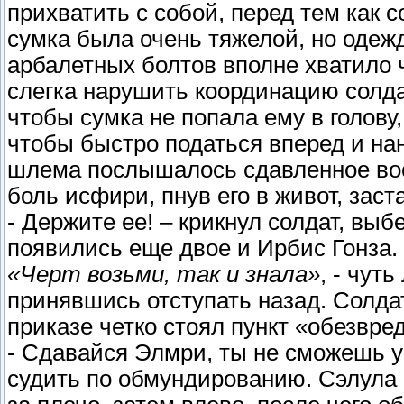
прихватить с собой, перед тем как 
сумка была очень тяжелой, но одеж
арбалетных болтов вполне хватило 
слегка нарушить координацию солдат
чтобы сумка не попала ему в голову
чтобы быстро податься вперед и нан
шлема послышалось сдавленное во
боль исфири, пнув его в живот, заст
- Держите ее! – крикнул солдат, вы
появились еще двое и Ирбис Гонза.
«Черт возьми, так и знала»
, - чут
принявшись отступать назад. Солда
приказе четко стоял пункт «обезвред
- Сдавайся Элмри, ты не сможешь уб
судить по обмундированию. Сэлула 