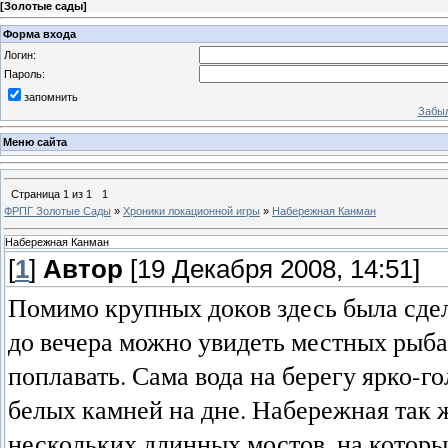
[
Золотые сады
]
Форма входа
Логин:
Пароль:
запомнить
Забыл
Меню сайта
Страница
1
из
1
1
ФРПГ Золотые Сады
»
Хроники локационной игры
»
Набережная Канман
Набережная Канман
[
1
]
Автор
[19 Декабря 2008, 14:51]
Помимо крупных доков здесь была сдел
до вечера можно увидеть местных рыбак
поплавать. Сама вода на берегу ярко-г
белых камней на дне. Набережная так ж
нескольких длинных мостов, на которы