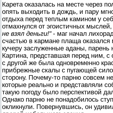
Карета оказалась на месте через по
опять выходить в дождь, и пару мг
отдыха перед теплым камином у себ
отмахнулся от эгоистичных мыслей,
не взял деньги!"
- маг начал лихора
счастью в кармане плаща оказался 
кучеру заслуженные аданы, парень 
Картина, представшая перед ним, с
с другой же была одновременно кр
прибрежные скалы с пугающей силой
сторону. Почему-то парню совсем н
которые реально и представляли со
такую погоду было перспективой дал
Однако парню не понадобилось ступа
окликнули. Повернувшись, он удиви