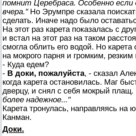
помнит Церебраса. Особенно если о
вчера."
Но Эрумпре сказала поискать
сделать. Иначе надо было оставать
На этот раз карета показалась с дру
и встал на этот раз на таком расст
смогла облить его водой. Но карета
на мокрого парня и громким, резким
- Куда едем?
-
В доки, пожалуйста
, - сказал Ал
когда карета остановилась. Маг быс
дверцу, и снял с себя мокрый плащ.
более надежное..."
Карета тронулась, направляясь на ю
Канман.
Доки.