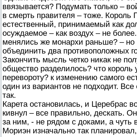
ввязывается? Подумать только – вой
в смерть правителя – тоже. Король Г
естественный, принимаемый как дол
осуждаемое – как воздух – не более
менялись же монархи раньше? – но
объединить два противоположных г
Закончить мысль четко никак не полу
общество разделилось? что король у
перевороту? к изменению самого ес
один из вариантов не подходит. Все 
так.
Карета остановилась, и Церебрас во
кивнул – все правильно, дескать. О
за ним, - не рядом с доками, а чуть 
Мориэн изначально так планировал,