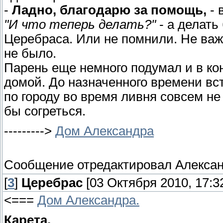
-
Ладно, благодарю за помощь,
- 
"И что теперь делать?"
- а делать
Церебраса. Или не помнили. Не важ
не было.
Парень еще немного подумал и в ко
домой. До назначенного времени вс
по городу во время ливня совсем не
бы согреться.
--------->
Дом Александра
Сообщение отредактировал
Алекса
[
3
]
Церебрас
[03 Октября 2010, 17:3
<===
Дом Александра.
Карета.