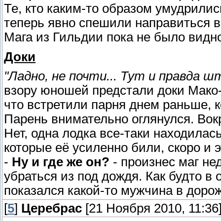
Те, кто каким-то образом умудрилис
теперь явно спешили направиться в 
Мага из Гильдии пока не было видн
Доки
"Ладно, не почти... Тут и правда шт
взору юношей предстали доки Мако-
что встретили парня днем раньше, 
Парень внимательно оглянулся. Вокру
Нет, одна лодка все-таки находилась
которые её усиленно били, скоро и 
-
Ну и где же он?
- произнес маг не
убраться из под дождя. Как будто в 
показался какой-то мужчина в доро
[
5
]
Церебрас
[21 Ноября 2010, 11:36