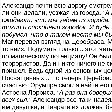
Александр почти всю дорогу смотрел
ли они делали, уезжая из города.
"А
ожидают, что мы уедем из города. 
тихий и спокойный городок. И будь
подумал, что в таком месте мы бы
Маг перевел взгляд на Церебраса. 
то вниз. Подумать только... этот ч
по магическому потенциалу! Он бы
террористов. Да и никто ничего не с
пришел. Ведь одной из основных це
Посвященных... Но теперь Церебрас
счастью, Эрумпре смогла найти его
Астрена Лорриса.
"А раз она довери
всех сил."
Александр все-таки надеял
им девушка, в Танрате их должны бы