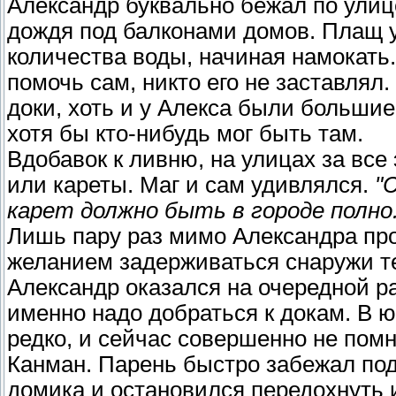
Александр буквально бежал по улиц
дождя под балконами домов. Плащ уж
количества воды, начиная намокать
помочь сам, никто его не заставлял.
доки, хоть и у Алекса были большие 
хотя бы кто-нибудь мог быть там.
Вдобавок к ливню, на улицах за все
или кареты. Маг и сам удивлялся.
"
карет должно быть в городе полно.
Лишь пару раз мимо Александра про
желанием задерживаться снаружи те
Александр оказался на очередной раз
именно надо добраться к докам. В 
редко, и сейчас совершенно не пом
Канман. Парень быстро забежал под
домика и остановился передохнуть 