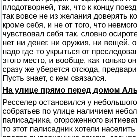
плодотворней, так, что к концу поез
так вовсе не из желания доверять к
кроме себя, и не от того, что невмог
чувствовал себя так, словно осиротел
нет ни денег, ни оружия, ни вещей, 
надо где-то укрыться от преследов
этого место, и вообще, как только 
сразу же уберется отсюда, предвари
Пусть знает, с кем связался.
На улице прямо перед домом Аль
Ресселер остановился у небольшого
собратьев по улице наличием небол
палисадника, огороженного витиеват
то этот палисадник хотели населить