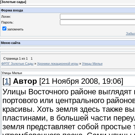
[
Золотые сады
]
Форма входа
Логин:
Пароль:
запомнить
Забыл
Меню сайта
Страница
1
из
1
1
ФРПГ Золотые Сады
»
Хроники локационной игры
»
Улицы Мильи
Улицы Мильи
[
1
]
Автор
[21 Ноября 2008, 19:06]
Улицы Восточного районе выглядят 
портового или центрального районов
красивы. Хоть земля здесь также 
пластинами, в большей части переу
земля представляет собой простые 