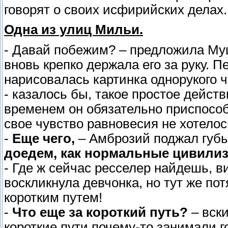
говорят о своих исфирийских делах.
Одна из улиц Мильи.
- Давай побежим? – предложила Муш
вновь крепко держала его за руку.
нарисовалась картинка однорукого ч
- казалось бы, такое простое действи
временем он обязательно приспособи
свое чувство равновесия не хотелос
-
Еще чего,
– Амброзий поджал губы
доедем, как нормальные цивил
- Где ж сейчас ресселер найдешь, ви
воскликнула девчонка, но тут же пот
коротким путем!
-
Что еще за короткий путь?
– вски
короткие пути почему-то занимали 