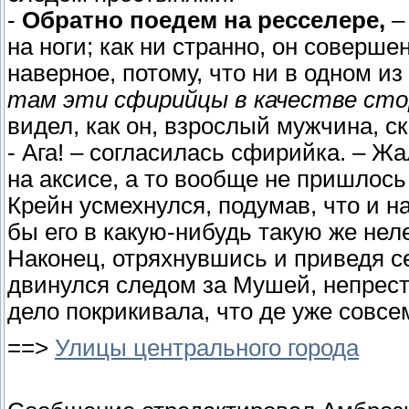
-
Обратно поедем на ресселере,
–
на ноги; как ни странно, он соверше
наверное, потому, что ни в одном из
там эти сфирийцы в качестве сто
видел, как он, взрослый мужчина, с
- Ага! – согласилась сфирийка. – Ж
на аксисе, а то вообще не пришлос
Крейн усмехнулся, подумав, что и н
бы его в какую-нибудь такую же нел
Наконец, отряхнувшись и приведя се
двинулся следом за Мушей, непреста
дело покрикивала, что де уже совсе
==>
Улицы центрального города