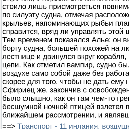
стоило лишь присмотреться повнима
по силуэту судна, отмечая располо
крыльев, напоминающих рыбьи плав
справится, вряд ли управлять этой 
Тем временем показался Алье; он в
борту судна, большей похожей на л
лестнице и двинулся вкруг корабля
цепи. Как отметил вампир, судно бы
воздухе само собой даже без работ
скорее для того, чтобы не дать ему 
Сфириец же, закончив с освобождени
было слышно, как он там чем-то гре
бесшумной ночной птицей взлетел по
ближайшем рассмотрении, и являвше
==>
Транспорт - 11 инлания, воздуш