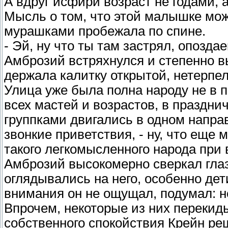
А вдруг исфири возраст не годами, 
Мысль о том, что этой малышке мож
мурашками пробежала по спине.
- Эй, ну что ты там застрял, опоздае
Амброзий встряхнулся и степенно 
держала калитку открытой, нетерпе
Улица уже была полна народу не в
всех мастей и возрастов, в праздни
группками двигались в одном направ
звонкие приветствия, - ну, что еще 
такого легкомысленного народа при 
Амброзий высокомерно сверкал глаз
оглядывались на него, особенно дети
внимания он не ощущал, подумал: н
Впрочем, некоторые из них переки
собственного спокойствия Крейн реш