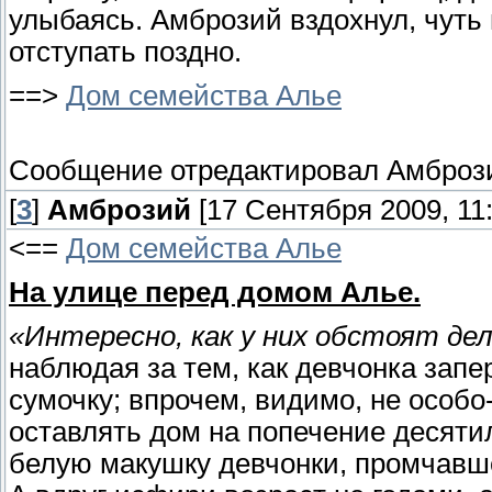
улыбаясь. Амброзий вздохнул, чуть 
отступать поздно.
==>
Дом семейства Алье
Сообщение отредактировал
Амброз
[
3
]
Амброзий
[17 Сентября 2009, 11:
<==
Дом семейства Алье
На улице перед домом Алье.
«Интересно, как у них обстоят де
наблюдая за тем, как девчонка запе
сумочку; впрочем, видимо, не особо-
оставлять дом на попечение десят
белую макушку девчонки, промчавше