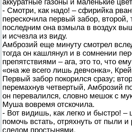
аккуратные газоны и маленькие цвет
- Смотри, как надо! – сфирийка рван
перескочила первый забор, второй,
последним она взмыла в воздух выш
и исчезла из виду.
Амброзий еще минуту смотрел вслед,
тогда он кашлянул и в сомнении пере
препятствиями – ага, это то, что е
«она же всего лишь девчонка», Крей
Первый забор покорился сразу; вто
перемахнув четвертый, Амброзий по
он перевалился, словно мешок с мук
Муша вовремя отскочила.
- Вот видишь, как легко и быстро! 
помочь встать, отряхнуть от пыли и
следом простынями.