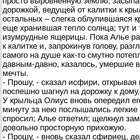
просто выровненную землю, засыпа
дорожкой, ведущей от калитки к кр
остальных – слегка облупившаяся кр
еще хранившая тепло солнца; тут и
изумрудные ящерицы. Пока Алье ра
к калитке и, запрокинув голову, раз
самого на душе как-то смутно потеп
давным-давно, казалось, умершие в
мечты.
- Прошу, - сказал исфири, открывая
поспешно шагнул на дорожку к дому,
У крыльца Олиус вновь опередил его
минуту за нею послышались легкие ш
спросил; Алье ответил; щелкнул зам
довольно просторную прихожую.
- Прошу, - вновь сказал сфириец, д