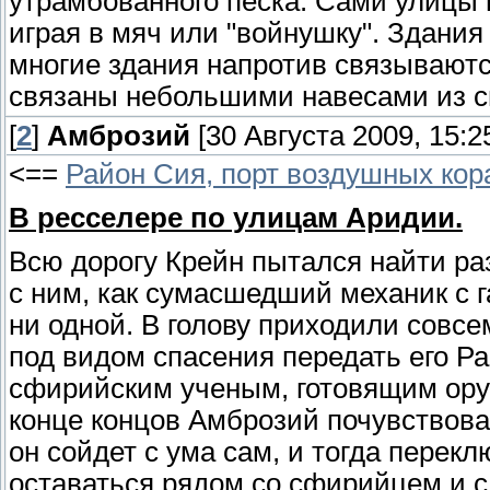
утрамбованного песка. Сами улицы н
играя в мяч или "войнушку". Здания 
многие здания напротив связываютс
связаны небольшими навесами из с
[
2
]
Амброзий
[30 Августа 2009, 15:2
<==
Район Сия, порт воздушных кор
В ресселере по улицам Аридии.
Всю дорогу Крейн пытался найти ра
с ним, как сумасшедший механик с г
ни одной. В голову приходили совсе
под видом спасения передать его Ра
сфирийским ученым, готовящим ору
конце концов Амброзий почувствова
он сойдет с ума сам, и тогда перек
оставаться рядом со сфирийцем и с