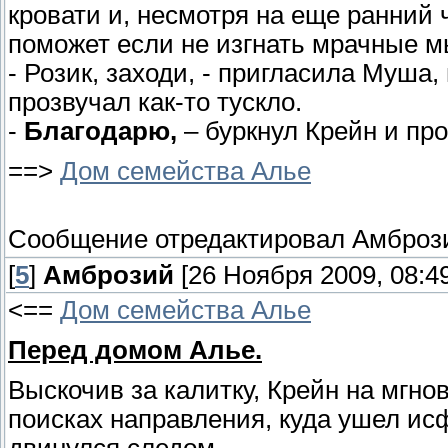
кровати и, несмотря на еще ранний 
поможет если не изгнать мрачные мы
- Розик, заходи, - пригласила Муша,
прозвучал как-то тускло.
-
Благодарю,
– буркнул Крейн и пр
==>
Дом семейства Алье
Сообщение отредактировал
Амброз
[
5
]
Амброзий
[26 Ноября 2009, 08:49
<==
Дом семейства Алье
Перед домом Алье.
Выскочив за калитку, Крейн на мгно
поисках направления, куда ушел ис
двинулся следом.