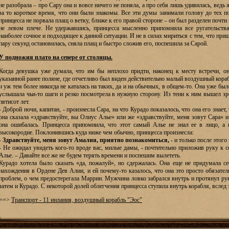
не разобрала – про Сару она и вовсе ничего не поняла, а про себя лишь удивилась, ведь
за то короткое время, что они были знакомы. Все эти думы занимали голову до тех по
принцесса не порвала плащ о ветку, ближе к его правой стороне – он был разделен почти
не левом плече. Не удержавшись, принцесса мысленно припомнила все ругательства
наиболее сочное и подходящее к данной ситуации. И не в силах мириться с тем, что при
пару секунд остановилась, сняла плащ и быстро сложив его, поспешила за Сарой.
У подножия плато на севере от столицы.
Когда девушка уже думала, что им бы неплохо придти, наконец к месту встречи, о
указанной ранее поляне, где отчетливо был виден действительно малый воздушный корабл
и уж тем более никогда не каталась на таких, да и на обычных, в общем-то. Она уже бы
услышала чьи-то шаги и резко посмотрела в нужную сторону. Из тени к ним вышел зр
пятисот лет.
- Доброй ночи, капитан, - произнесла Сара, на что Курадо показалось, что она его знает,
она сказала «здравствуйте, вы Олиус Алье» или же «здравствуйте, меня зовут Сара» и
она ошибалась. Принцесса припомнила, что этот самый Алье не знал ее в лицо, а 
высокородие. Поклонившись куда ниже чем обычно, принцесса произнесла:
-
Здравствуйте, меня зовут Амалия, приятно познакомиться,
- и только после этого
- Не ожидал увидеть кого-то вроде вас, милые дамы, - почтительно приложив руку к 
Алье. – Давайте все же не будем терять времени и поспешим вылететь.
Курадо хотела было сказать «да, пожалуй», но сдержалась. Она еще не придумала се
нахождения в Ордене Дев Алии, и ей почему-то казалось, что она это просто обязате
проблем, о чем предостерегала Маррин. Мужчина ловко забрался внутрь и протянул руку
затем и Курадо. С некоторой долей облегчения принцесса ступила внутрь корабля, вслед
==>
Транспорт - 11 инлания, воздушный корабль "Эос"