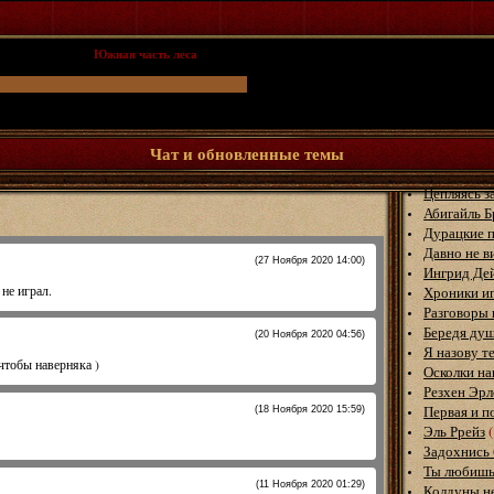
ационной игры
»
Южная часть леса
(Лес на юге Небесной реки.)
Чат и обновленные темы
Цепляясь з
Абигайль Б
Дурацкие 
Давно не в
Ингрид Де
Хроники и
Разговоры 
Бередя ду
Я назову т
Осколки н
Резхен Эрл
Первая и п
Эль Ррейз
Задохнись 
Ты любишь
Колдуны не