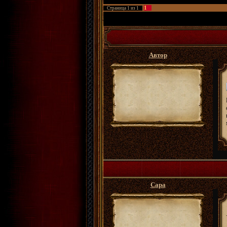
1
Страница
1
из
1
ФРПГ Золотые Сады
»
Архивы
»
Хроники лок
Автор
Сара