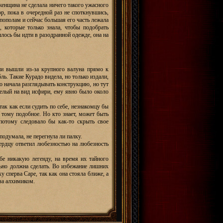
 женщина не сделала ничего такого ужасного
р, пока в очередной раз не споткнувшись,
 пополам и сейчас большая его часть лежала
, которые только знала, чтобы подобрать
шлось бы идти в разодранной одежде, она на
ни вышли из-за крупного валуна прямо к
ь. Такие Курадо видела, но только издали,
ло начала разглядывать конструкцию, но тут
елый на вид исфири, ему явно было около
 так как если судить по себе, незнакомцу бы
 тому подобное. Но кто знает, может быть
потому следовало бы как-то скрыть свое
 подумала, не перегнула ли палку.
сердцу ответил любезностью на любезность
бе никакую легенду, на время их тайного
льно должна сделать. Во избежание лишних
 сперва Саре, так как она стояла ближе, а
 за алхимиком.