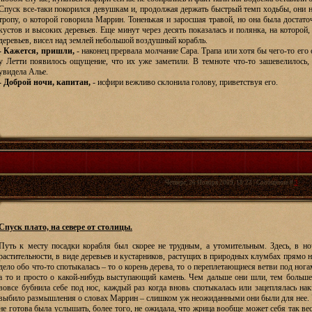
Спуск все-таки покорился девушкам и, продолжая держать быстрый темп ходьбы, они н
тропу, о которой говорила Маррин. Тоненькая и заросшая травой, но она была достато
кустов и высоких деревьев. Еще минут через десять показалась и полянка, на которой
деревьев, висел над землей небольшой воздушный корабль.
- Кажется, пришли,
- наконец прервала молчание Сара. Трапа или хотя бы чего-то ег
у Летти появилось ощущение, что их уже заметили. В темноте что-то зашевелилось
увидела Алье.
- Доброй ночи, капитан,
- исфири вежливо склонила голову, приветствуя его.
Четверг, 26 Ноября 2009, 18:23 | Сообщение #
3
Спуск плато, на севере от столицы.
Путь к месту посадки корабля был скорее не трудным, а утомительным. Здесь, в ноч
растительности, в виде деревьев и кустарников, растущих в природных клумбах прямо на
дело обо что-то спотыкалась – то о корень дерева, то о переплетающиеся ветви под ног
а то и просто о какой-нибудь выступающий камень. Чем дальше они шли, тем больше
вовсе бубнила себе под нос, каждый раз когда вновь спотыкалась или зацеплялась нак
выбило размышления о словах Маррин – слишком уж неожиданными они были для нее. Уж
не готова была услышать, более того, не ожидала, что жрица вообще может себя так ве