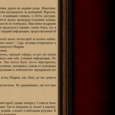
етвям дерева на окраине рощи. Животные,
тобы наслаждаться их компанией. Впрочем,
с всадницами пешком, и Летти, рассудив,
легче далась процедура оседлания лошади,
ьности не отличалась. Мысленно поздравив
и проделали в тишине, словно боясь, что и
й порцией информации, предоставленной ей
пасней этого места вряд ли можно найти.
мне знать"
- Сару легонько потряхивало в
помянутого Маррин.
ствию.
онечно, хороший исфири, но раз уж такая
ивала сама себе, усваивая информацию. Но
. Она хотела было что-то переспросить,
 волнение, смешанное с каким-то суеверным
едвкушение и любопытство перекрывали все
 вслед Маррин, как сбоку до нее донесся
.
сочеством. Не удержавшись, она все-таки
ной идеей, однако выбора у Сэлин не было
ми. Где-то невдалеке (а может и вдалеке,
о родник, а может и небольшая речушка. В
без внимания.