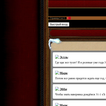
ФРПГ Золотые Сады
»
Архивы
»
Хроники лок
1
Страница
1
из
1