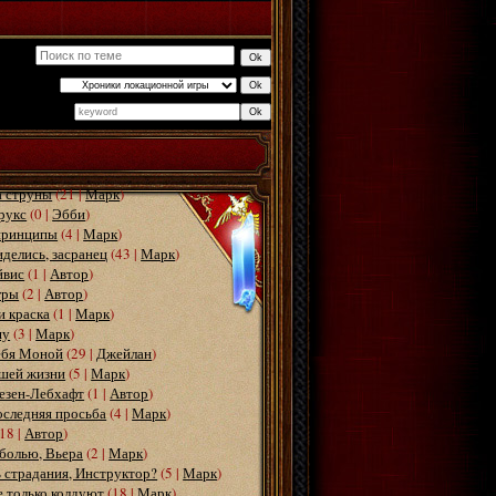
Поиск:
а струны
(21 |
Марк
)
рукс
(0 |
Эбби
)
принципы
(4 |
Марк
)
иделись, засранец
(43 |
Марк
)
йвис
(1 |
Автор
)
гры
(2 |
Автор
)
и краска
(1 |
Марк
)
шу
(3 |
Марк
)
ебя Моной
(29 |
Джейлан
)
ашей жизни
(5 |
Марк
)
езен-Лебхафт
(1 |
Автор
)
оследняя просьба
(4 |
Марк
)
(18 |
Автор
)
болью, Вьера
(2 |
Марк
)
 страдания, Инструктор?
(5 |
Марк
)
 только колдуют
(18 |
Марк
)