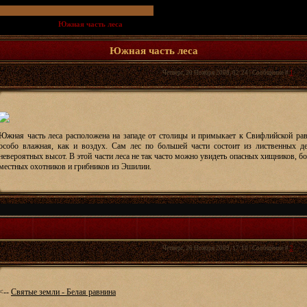
ационной игры
»
Южная часть леса
(Лес на юге Небесной реки.)
Южная часть леса
Четверг, 20 Ноября 2008, 02:24 | Сообщение #
1
Южная часть леса расположена на западе от столицы и примыкает к Свифлийской равн
особо влажная, как и воздух. Сам лес по большей части состоит из лиственных де
невероятных высот. В этой части леса не так часто можно увидеть опасных хищников, бо
местных охотников и грибников из Эшилии.
Четверг, 26 Ноября 2009, 17:10 | Сообщение #
2
<--
Святые земли - Белая равнина