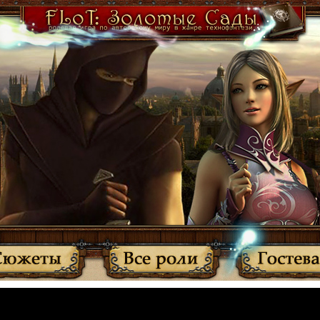
·
Участники
·
Активные темы
·
Все прочитано
·
Вернуться
МЫ ПЕРЕЕХАЛИ: http://anplay.f-rpg.ru/