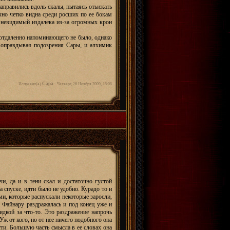
аправились вдоль скалы, пытаясь отыскать
чно четко видна среди росших по ее бокам
, невидимый издалека из-за огромных крон
о отдаленно напоминающего не было, однако
, оправдывая подозрения Сары, и алхимик
Сара
Исправил(а)
-
Четверг, 26 Ноября 2009, 18:08
и, да и в тени скал и достаточно густой
 спуске, идти было не удобно. Курадо то и
ами, которые распускали некоторые заросли,
 Файнару раздражалась и под конец уже и
идкой за что-то. Это раздражение напрочь
 от кого, но от нее ничего подобного она
сти. Большую часть смысла в ее словах она