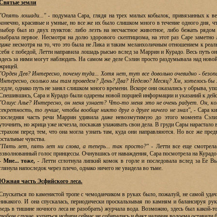
Святые земли
"Опять лошади..."
- подумала Сара, глядя на трех милых кобылок, привязанных к в
конечно, красивые и умные, но все же их было слишком много в течение одного дня, ч
выбор был из двух пунктов: либо лезть на несчастное животное, либо бежать рядом 
выбрала первое. Несмотря на долю здорового скептицизма, на этот раз Саре заметно 
даже несмотря на то, что это была не Лика и таким меланхоличным отношением к реал
себя с победой, Летти направила лошадь рысью вслед за Маррин и Курадо. Весь путь он
здесь за ними могут наблюдать. На самом же деле Сэлин просто раздумывала над ново
жрицей.
"Орден Дев? Интересно, почему туда... Хотя нет, тут все довольно очевидно - безо
Интересно, сколько мы там проведем? День? Два? Неделю? Месяц? Хм, хотелось бы 
седле, однако путь не занял слишком много времени. Вскоре они оказались у обрыва, у
Спешившись, Сара и Курадо были одарены новой порцией информации и указаний к дей
"Олиус Алье? Интересно, он меня узнает? Что-то меня это не очень радует. Он, к
секретность, то лучше, чтобы вообще никто друг о друге ничего не знал"
, - Сара к
последняя часть речи Маррин удивила даже невозмутимую до этого момента Сэлин
уточнить, но жрица уже исчезла, поскакав улаживать свои дела. В груди Сары нарастало
страхом перед тем, что она могла узнать там, куда они направляются. Но все же пр
остальные чувства.
"Пять лет, пять лет ни слова, а теперь... так просто?"
- Летти все еще смотрела
взволнованный голос принцессы. Очнувшись от наваждения, Сара посмотрела на Курадо
- Мне... тоже,
- Летти сглотнула липкий комок в горле и последовала вслед за Ее Вы
глянула напоследок через плечо, однако ничего не увидела во тьме.
Южная часть Эсфийского леса.
Спускаться по каменистой тропе с чемоданчиком в руках было, пожалуй, не самой удач
никакого. И она спускалась, периодически проскальзывая по камням и балансируя рука
ведь в тишине ночного леса не разобрать) журчала вода. Возможно, здесь был какой-т
любом случае, купаться исфири сейчас не собирались и факт наличия водоема оставили 