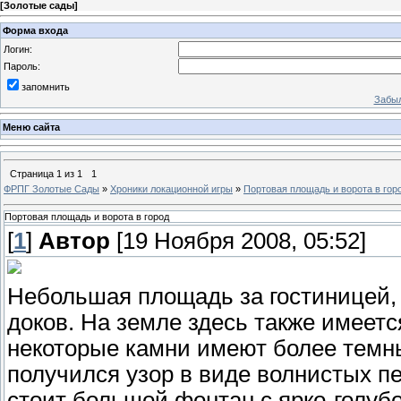
[
Золотые сады
]
Форма входа
Логин:
Пароль:
запомнить
Забыл
Меню сайта
Страница
1
из
1
1
ФРПГ Золотые Сады
»
Хроники локационной игры
»
Портовая площадь и ворота в гор
Портовая площадь и ворота в город
[
1
]
Автор
[19 Ноября 2008, 05:52]
Небольшая площадь за гостиницей, 
доков. На земле здесь также имеетс
некоторые камни имеют более темны
получился узор в виде волнистых 
стоит большой фонтан с ярко-голубо