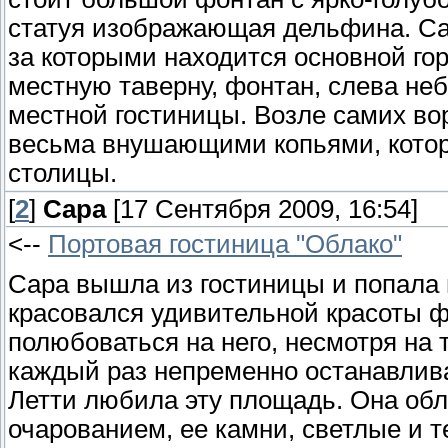
статуя изображающая дельфина. Са
за которыми находится основной го
местную таверну, фонтан, слева неб
местной гостиницы. Возле самих вор
весьма внушающими копьями, котор
столицы.
[
2
]
Сара
[17 Сентября 2009, 16:54]
<--
Портовая гостиница "Облако"
Сара вышла из гостиницы и попала 
красовался удивительной красоты 
полюбоваться на него, несмотря на т
каждый раз непременно останавлив
Летти любила эту площадь. Она об
очарованием, ее камни, светлые и 