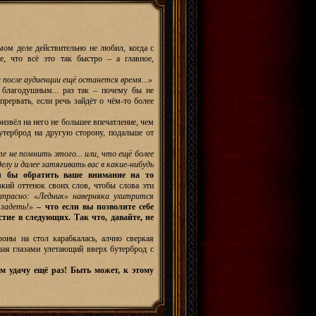
мом деле действительно не любил, когда с
, что всё это так быстро – а главное,
и после аудиенции ещё останется время...»
 благодушным... раз так – почему бы не
рервать, если речь зайдёт о чём-то более
извёл на него не большее впечатление, чем
утерброд на другую сторону, подальше от
 не помнить этого... или, что ещё более
у и далее затягивать вас в какие-нибудь
ел бы обратить ваше внимание на то
зкий оттенок своих слов, чтобы слова эти
апрасно: «Ледник» наверняка ухитрится
 задеть!»
– что если вы позволите себе
тие в следующих. Так что, давайте, не
оны на стол карабкалась, алчно сверкая
шая глазами улетающий вверх бутерброд с
м удачу ещё раз! Быть может, к этому