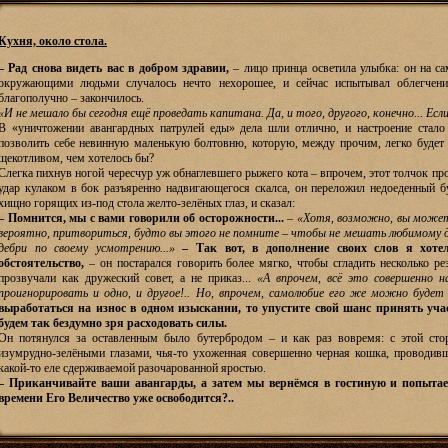
Кухня, около стола.
– Рад снова видеть вас в добром здравии,
– лицо принца осветила улыбка: он на са
окружающими людьми случалось нечто нехорошее, и сейчас испытывал облегчение
благополучно – закончилось.
«И не мешало бы сегодня ещё проведать капитана. Да, и того, другого, конечно... Есл
В «уничтожении авангардных патрулей еды» дела шли отлично, и настроение стало
позволить себе невинную маленькую болтовню, которую, между прочим, легко будет п
щекотливом, чем хотелось бы?
Слегка пихнув ногой чересчур уж обнаглевшего рыжего кота – впрочем, этот толчок про
удар кулаком в бок разъяренно надвигающегося скалса, он переложил недоеденный б
хищно горящих из-под стола желто-зелёных глаз, и сказал:
– Помнится, мы с вами говорили об осторожности...
–
«Хотя, возможно, вы можете
вероятно, притвориться, будто вы этого не помните – чтобы не мешать любимому дел
дебри по своему усмотрению...»
– Так вот, в дополнение своих слов я хот
обстоятельство,
– он постарался говорить более мягко, чтобы сгладить несколько ре
прозвучали как дружеский совет, а не приказ...
«А впрочем, всё это совершенно н
проигнорировать и одно, и другое!.. Но, впрочем, самолюбие его же можно будет
выработаться на износ в одном изыскании, то упустите свой шанс принять учас
будем так бездумно зря расходовать силы.
Он потянулся за оставленным было бутербродом – и как раз вовремя: с этой стор
изумрудно-зелёными глазами, чья-то ухоженная совершенно черная кошка, проводив
какой-то еле сдерживаемой разочарованной яростью.
– Приканчивайте ваши авангарды, а затем мы вернёмся в гостиную и попытае
времени Его Величество уже освободится?..