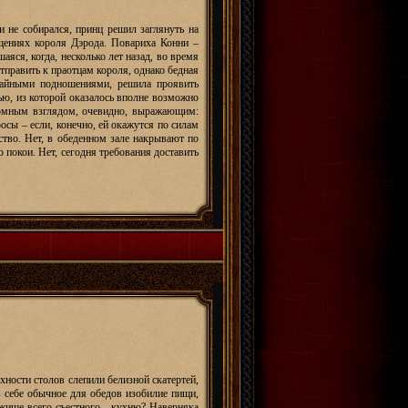
и не собирался, принц решил заглянуть на
ещениях короля Дэрода. Повариха Конни –
яся, когда, несколько лет назад, во время
тправить к праотцам короля, однако бедная
учайными подношениями, решила проявить
едью, из которой оказалось вполне возможно
томным взглядом, очевидно, выражающим:
росы – если, конечно, ей окажутся по силам
ство. Нет, в обеденном зале накрывают по
о покои. Нет, сегодня требования доставить
хности столов слепили белизной скатертей,
 себе обычное для обедов изобилие пищи,
ежище всего съестного - кухню? Наверняка