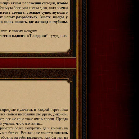
 неприятном положении сегодня, чтобы
 Гельмута блеснули слегка дико, хотя зрачки
стоит сделать, столько существующего
х новых разработках. Знаете, иногда у
 силах понять, где же вход в глубины,
 путь к своему желудку.
очество надолго в Тэндории
? - умудрился
лагородные мужчины, в каждой черте лица
ляется самым настоящим рыцарем-Драконом,
ает, все же явно тоже очень хорош. Правда
ти ученые, что с них взять…
работать более аккуратно, да и кричать на
ошибиться. Все-таки, не хочется показать
х обратит на тебя внимание. Как бы там ни