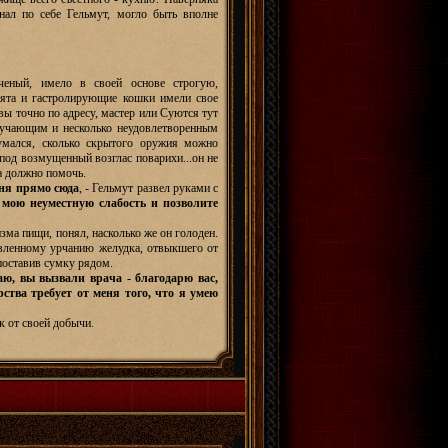
знал по себе Гельмут, могло быть вполне
ченый, имело в своей основе строгую,
рята и гастролирующие кошки имели свое
вы точно по адресу, мастер или Суются тут
скучающим и несколько неудовлетворенным
умался, сколько скрытого оружия можно
 под возмущенный возглас поварихи...он не
ла должно помочь.
еня прямо сюда
, - Гельмут развел руками с
 мою неуместную слабость и позволите
зма пищи, понял, насколько же он голоден.
вленному урчанию желудка, отвыкшего от
поставив сумку рядом.
ю, вы вызвали врача - благодарю вас,
рства требует от меня того, что я умею
к от своей добычи.