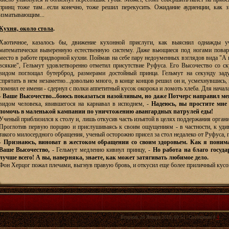
принц тоже там...если конечно, тоже решил перекусить. Ожидание аудиенции, как 
изматывающим...
Кухня, около стола
.
Хаотичное, казалось бы, движение кухонной прислуги, как выяснил однажды у
математически выверенную естественную систему. Даже вьющиеся под ногами пова
место в работе придворной кухни. Поймав на себе пару недоуменных взглядов вида "А 
всякие", Гельмут удовлетворенно отметил присутствие Руфуса. Его Высочество со 
видом поглощал бутерброд, размерами достойный принца. Гельмут на секунду зад
спрятать в нем незаметно...довольно много, в конце концов решил он и, усмехнувшись,
помнил ее имени - сдернул с полки аппетитный кусок окорока и ломоть хлеба. Для нача
-
Ваше Высочество...боюсь показаться назойливым, но даже Потчерс направил м
видом человека, явившегося на карнавал в исподнем, -
Надеюсь, вы простите мне
помочь в маленькой кампании по уничтожению авангардных патрулей еды!
Ученый приблизился к столу и, лишь откусив часть изъятой в целях поддержания органи
Проглотив первую порцию и прислушиваясь к своим ощущениям - в частности, к уди
такого милосердного обращения, ученый осторожно присел за стол недалеко от Руфуса, 
-
Признаюсь, виноват в жестоком обращении со своим здоровьем. Как я понима
Ваше Высочество,
- Гельмут медленно кивнул принцу, -
Но работа на благо госуда
лучше всего! А вы, наверняка, знаете, как может затягивать любимое дело.
Фон Херцог пожал плечами, выгнув правую бровь, и откусил еще более приличный кусо
Вторник, 26 Января 2010, 00:51 | Сообщение #
4