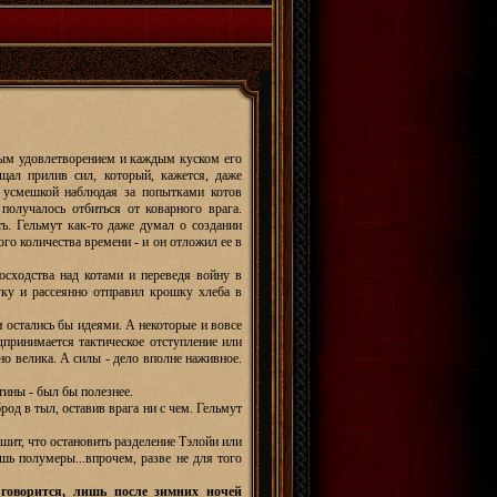
чным удовлетворением и каждым куском его
щал прилив сил, который, кажется, даже
 усмешкой наблюдая за попытками котов
получалось отбиться от коварного врага.
ть. Гельмут как-то даже думал о создании
о количества времени - и он отложил ее в
осходства над котами и переведя войну в
ку и рассеянно отправил крошку хлеба в
и остались бы идеями. А некоторые и вовсе
дпринимается тактическое отступление или
но велика. А силы - дело вполне наживное.
атины - был бы полезнее.
од в тыл, оставив врага ни с чем. Гельмут
шит, что остановить разделение Тэлойи или
шь полумеры...впрочем, разве не для того
говорится, лишь после зимних ночей