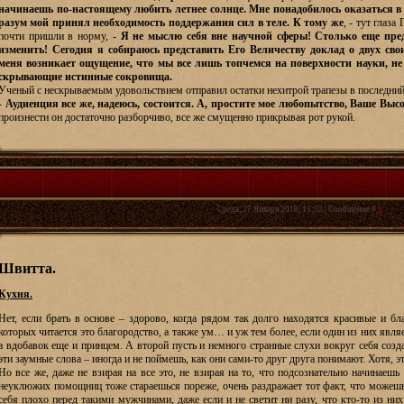
начинаешь по-настоящему любить летнее солнце. Мне понадобилось оказаться в
разум мой принял необходимость поддержания сил в теле. К тому же
, - тут глаза
почти пришли в норму, -
Я не мыслю себя вне научной сферы! Столько еще пред
изменить! Сегодня я собираюсь представить Его Величеству доклад о двух свои
меня возникает ощущение, что мы все лишь топчемся на поверхности науки, не в
скрывающие истинные сокровища.
Ученый с нескрываемым удовольствием отправил остатки нехитрой трапезы в последний
-
Аудиенция все же, надеюсь, состоится. А, простите мое любопытство, Ваше Выс
произнести он достаточно разборчиво, все же смущенно прикрывая рот рукой.
Среда, 27 Января 2010, 13:52 | Сообщение #
6
Швитта.
Кухня.
Нет, если брать в основе – здорово, когда рядом так долго находятся красивые и б
которых читается это благородство, а также ум… и уж тем более, если один из них яв
а вдобавок еще и принцем. А второй пусть и немного странные слухи вокруг себя созд
эти заумные слова – иногда и не поймешь, как они сами-то друг друга понимают. Хотя, э
Но все же, даже не взирая на все это, не взирая на то, что подсознательно начинаешь 
неуклюжих помощниц тоже стараешься пореже, очень раздражает тот факт, что можешь 
себя плохо перед такими мужчинами, даже если и не светит ни разу, что кто-то из ни