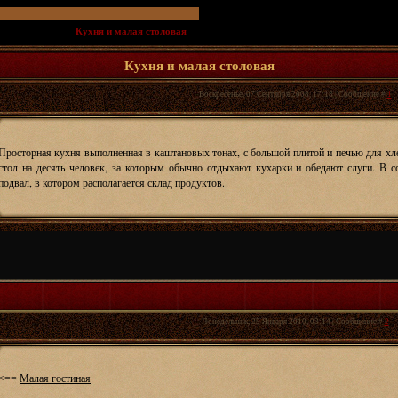
ационной игры
»
Кухня и малая столовая
(Первый этаж, северное крыло, ближе к центру)
Кухня и малая столовая
Воскресенье, 07 Сентября 2008, 17:18 | Сообщение #
1
Просторная кухня выполненная в каштановых тонах, с большой плитой и печью для хл
стол на десять человек, за которым обычно отдыхают кухарки и обедают слуги. В с
подвал, в котором располагается склад продуктов.
Понедельник, 25 Января 2010, 03:14 | Сообщение #
2
<==
Малая гостиная