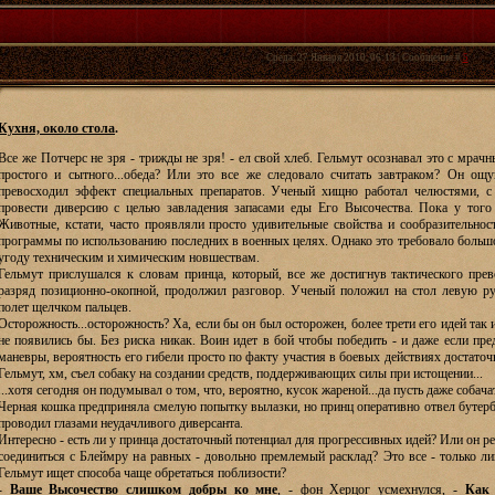
Среда, 27 Января 2010, 06:13 | Сообщение #
5
Кухня, около стола
.
Все же Потчерс не зря - трижды не зря! - ел свой хлеб. Гельмут осознавал это с мра
простого и сытного...обеда? Или это все же следовало считать завтраком? Он ощу
превосходил эффект специальных препаратов. Ученый хищно работал челюстями, с
провести диверсию с целью завладения запасами еды Его Высочества. Пока у того 
Животные, кстати, часто проявляли просто удивительные свойства и сообразительнос
программы по использованию последних в военных целях. Однако это требовало большог
угоду техническим и химическим новшествам.
Гельмут прислушался к словам принца, который, все же достигнув тактического прев
разряд позиционно-окопной, продолжил разговор. Ученый положил на стол левую ру
полет щелчком пальцев.
Осторожность...осторожность? Ха, если бы он был осторожен, более трети его идей так 
не появились бы. Без риска никак. Воин идет в бой чтобы победить - и даже если пре
маневры, вероятность его гибели просто по факту участия в боевых действиях достаточ
Гельмут, хм, съел собаку на создании средств, поддерживающих силы при истощении...
...хотя сегодня он подумывал о том, что, вероятно, кусок жареной...да пусть даже собач
Черная кошка предприняла смелую попытку вылазки, но принц оперативно отвел бутербр
проводил глазами неудачливого диверсанта.
Интересно - есть ли у принца достаточный потенциал для прогрессивных идей? Или он ре
соединиться с Блеймру на равных - довольно премлемый расклад? Это все - только ли
Гельмут ищет способа чаще обретаться поблизости?
-
Ваше Высочество слишком добры ко мне
, - фон Херцог усмехнулся, -
Как 