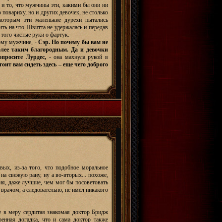
о и то, что мужчины эти, какими бы они ни
 повариху, но и других девочек, не столько
которым эти маленькие дурехи пытались
ить на что Швитта не удержалась и передав
того чистые руки о фартук.
рому мужчине, -
Сэр. Но почему бы вам не
олее таким благородным. Да и девочки
просите Лурдес,
- она махнула рукой в
тоит вам сидеть здесь – еще чего доброго
вых, из-за того, что подобное моральное
на свежую рану, ну а во-вторых... похоже,
ия, даже лучшие, чем мог бы посоветовать
 врачом, а следовательно, не имел никакого
е в меру сердитая знакомая доктор Бридж
енная догадка, что и сама доктор также