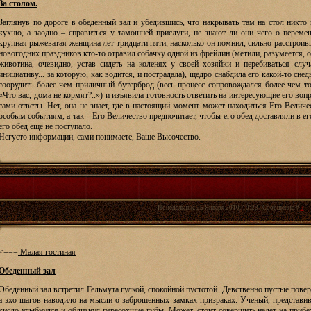
За столом.
Заглянув по дороге в обеденный зал и убедившись, что накрывать там на стол никто 
кухню, а заодно – справиться у тамошней прислуги, не знают ли они чего о перем
крупная рыжеватая женщина лет тридцати пяти, насколько он помнил, сильно расстроивша
новогодних праздников кто-то отравил собачку одной из фрейлин (метили, разумеется, о
животина, очевидно, устав сидеть на коленях у своей хозяйки и перебиваться сл
инициативу... за которую, как водится, и пострадала), щедро снабдила его какой-то сн
соорудить более чем приличный бутерброд (весь процесс сопровождался более чем 
«Что вас, дома не кормят?..») и изъявила готовность ответить на интересующие его воп
сами ответы. Нет, она не знает, где в настоящий момент может находиться Его Величе
особым событиям, а так – Его Величество предпочитает, чтобы его обед доставляли в ег
его обед ещё не поступало.
Негусто информации, сами понимаете, Ваше Высочество.
Понедельник, 25 Января 2010, 10:23 | Сообщение #
3
<===
Малая гостиная
Обеденный зал
Обеденный зал встретил Гельмута гулкой, спокойной пустотой. Девственно пустые повер
а эхо шагов наводило на мысли о заброшенных замках-призраках. Ученый, представив
кисло улыбнулся и облизнул пересохшие губы. Может, стоит совершить налет на приб