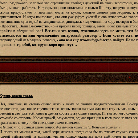
было, раздражало не только это ограничение свободы действий на своей территории, н
были, мешали работать! Нет, серьезно, они отвлекали не только Швитту, вторую главную
своим присутствием и занятием места на кухне, сколько своими разговорами, к 
прислушаться. И когда показалось, что они уже уйдут, ученый снова начал что-то говор
помешивание супа одной из младшеньких, двинулась к мужчинам, на ходу вытирая и без 
-
Простите, Ваше Высочество,
- она присела перед принцем, затем низко кивнула вто
пройти в обеденный зал? Все-таки это кухня, мужчинам здесь не место, тем б
отвлекаются на ваш чрезвычайно интересный разговор… Если хотите есть, по
сторону одной из младших поварих, -
она вам еще что-нибудь быстро найдет. Но не с
пропахнете рыбой, которую скоро принесут…
Среда, 27 Января 2010, 19:49 | Сообщение #
7
Кухня, около стола.
Нет, наверное, не стоило сейчас лезть к нему со своими предостережениями. Во-пер
резонерство, уже после случившегося, очень сильно напоминало попытку сыпать солью 
ученый и сам уже всё понял и сделал соответствующие выводы. И, вне всякого сомнен
кто-либо со стороны. Кроме врачей, разумеется, однако принц ни в коем разе не являлся
права лезть к кому-либо с непрошенными советами.
«Ну так что, замнём этот вопрос для полной ясности?.. Конечно замнём.»
И прогоняя мысли о том, какой курс лечения предписала бы по такому случаю его н
(самой действенной из команды «изгоняющих» оказалась пока ещё ничем не провер