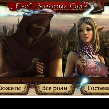
·
Участники
·
Активные темы
·
Все прочитано
·
Вернуться
МЫ ПЕРЕЕХАЛИ: http://anplay.f-rpg.ru/