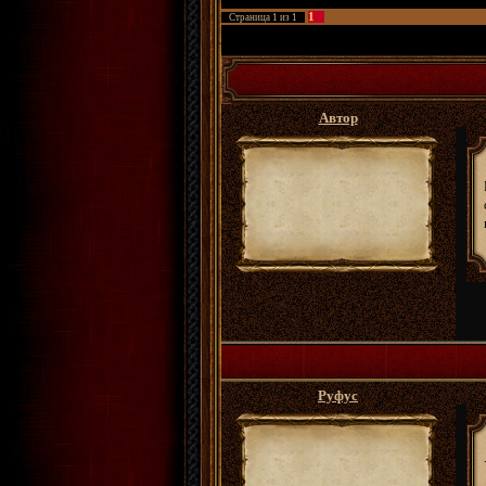
1
Страница
1
из
1
ФРПГ Золотые Сады
»
Архивы
»
Хроники лок
Автор
Руфус