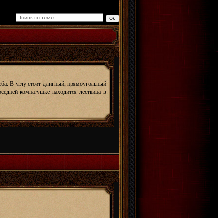
еба. В углу стоит длинный, прямоугольный
оседней комнатушке находится лестница в