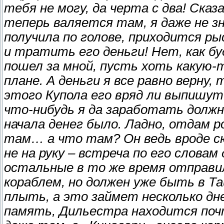
тебя не могу, да черта с два! Сказ
теперь валяется там, я даже не з
получила по голове, приходится р
и тратить его деньги! Нет, как б
пошел за мной, пусть хоть какую-
плане. А деньги я все равно верну
этого Купола его вряд ли выпишут
что-нибудь я да заработать должн
начала денег было. Ладно, отдам р
там… а что там? Он ведь вроде сю
не на руку – встреча по его словам
остальные в то же время отправил
кораблем, но должен уже быть в Та
плыть, а это займет несколько дне
память, Дильестра находится по