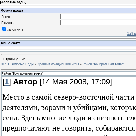
[
Золотые сады
]
Форма входа
Логин:
Пароль:
запомнить
Забыл
Меню сайта
Страница
1
из
1
1
ФРПГ Золотые Сады
»
Хроники локационной игры
»
Район "Контрольная точка"
Район "Контрольная точка"
[
1
]
Автор
[14 Мая 2008, 17:09]
Место в самой северо-восточной част
деятелями, ворами и убийцами, которые
сена. Здесь многие люди из низшего сл
предпочитают не говорить, собираются 