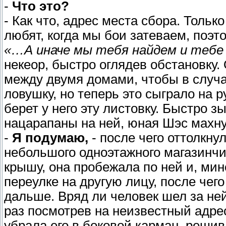
-
Что это?
- Как что, адрес места сбора. Тольк
любят, когда мы бои затеваем, поэ
«…А иначе мы тебя найдем и тебе
некеор, быстро оглядев обстановку.
между двумя домами, чтобы в случае
ловушку, но теперь это сыграло на ру
берет у него эту листовку. Быстро з
нацарапаны на ней, юная Шэс махну
-
Я подумаю,
- после чего оттолкну
небольшого одноэтажного магазинч
крышу, она пробежала по ней и, мин
переулке на другую лицу, после чег
дальше. Вряд ли человек шел за не
раз посмотрев на неизвестный адрес
убрала его в боковой карман, решив