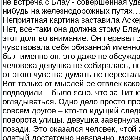
не встреча с Блау - совершенная уд
нибудь на железнодорожных путях
Неприятная картина заставила Аскер
Нет, все-таки она должна этому Блау
этот долг во внимание. Он перевел 
чувствовала себя обязанной именно 
был именно он, это даже не обсужда
человека девушка не собиралась, но
от этого чувства думать не перестал
Вот только от мыслей ее отвлек как
подводили – было ясно, что за Тит 
оглядываться. Одно дело просто про
совсем другое – кто-то идущий сле
поворота улицы, девушка завернула
позади. Это оказался человек, «той
одетый достаточно невзрачно, можно