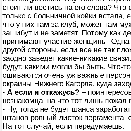
стоит ли вестись на его слова? Что 
только с больничной койки встала, е
что у них там за клуб, может там му
зашибут и не заметят. Потому как д
принимают участие женщины. Одна-д
другой стороны, если все не так пло
заодно заведет какие-никакие связ
будут, какими могли бы быть. Что-т
ошиваются очень уж важные персон
окраины Нижнего Кагорла, куда захо
-
А если я откажусь?
– поинтересов
незнакомца, на что тот лишь пожал 
- Ну, тогда не будет шанса заработат
штанов ровный листок пергамента, с
На тот случай, если передумаешь.