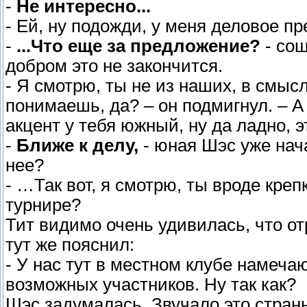
-
Не интересно...
- Ей, ну подожди, у меня деловое пр
-
...Что еще за предложение?
- сощ
добром это не закончится.
- Я смотрю, ты не из наших, в смысл
понимаешь, да? – он подмигнул. – А
акцент у тебя южный, ну да ладно, 
-
Ближе к делу,
- юная Шэс уже нача
нее?
- …Так вот, я смотрю, ты вроде кре
турнире?
Тит видимо очень удивилась, что от
тут же пояснил:
- У нас тут в местном клубе намеча
возможных участников. Ну так как?
Шэс задумалась. Звучало это странн