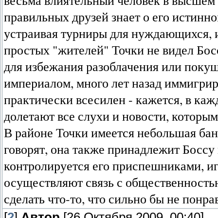
правильных друзей знает о его истинно
устраивая турниры для нуждающихся, и
простых "жителей" Точки не видел Босса
для избежания разоблачения или покуш
империалом, много лет назад иммигрир
практически всесилен - кажется, в кажд
долетают все слухи и новости, которы
В районе Точки имеется небольшая баня
говорят, она также принадлежит Боссу 
контролируется его приспешниками, и
осуществляют связь с общественностью
сделать что-то, что сильно бы не понра
[
2
]
Автор
[26 Октября 2009, 00:40]