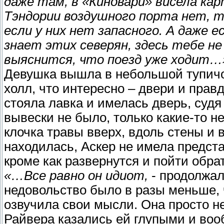
даже там, в «Киновари» висела кар
Тэндории воздушного порта нет, т
если у них нет запасного. А даже е
знает этих северян, здесь тебе не
выяснится, что поезд уже ходит…
Девушка вышла в небольшой тупичок
холл, что интересно – двери и прав
стояла лавка и имелась дверь, судя 
вывески не было, только какие-то н
клочка травы вверх, вдоль стены и 
находилась, Аскер не имела предста
кроме как развернутся и пойти обра
«…Все равно он идиот,
- продолжал
недовольство было в разы меньше, 
озвучила свои мысли. Она просто не
Райвера казались ей глупыми и во