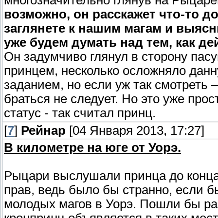
многозначительно глянув на Рыцаре
возможно, он расскажет что-то д
заглянете к нашим магам и выясни
уже будем думать над тем, как д
Он задумчиво глянул в сторону пасущ
принцем, несколько осложняло данн
заданием, но если уж так смотреть –
браться не следует. Но это уже про
статус - так считал принц.
[
7
]
Рейнар
[04 Января 2013, 17:27]
В километре на юге от Уорэ.
Рыцари выслушали принца до конца,
прав, ведь было бы странно, если б
молодых магов в Уорэ. Пошли бы ра