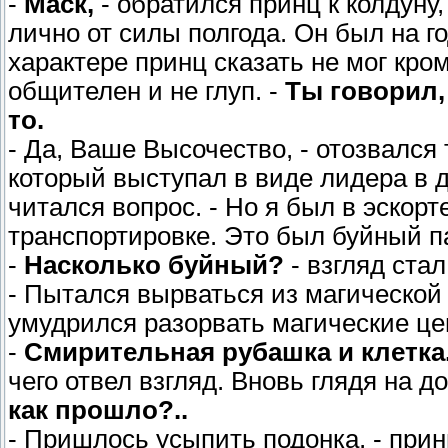
-
Маск,
- обратился принц к колдуну,
лично от силы полгода. Он был на го
характере принц сказать не мог кром
общителен и не глуп. -
Ты говорил,
то.
- Да, Ваше Высочество, - отозвался 
который выступал в виде лидера в д
читался вопрос. - Но я был в эскорт
транспортировке. Это был буйный п
-
Насколько буйный?
- взгляд ста
- Пытался вырваться из магической 
умудрился разорвать магические це
-
Смирительная рубашка и клетка
чего отвел взгляд. Вновь глядя на 
как прошло?..
- Пришлось усыпить подонка, - при