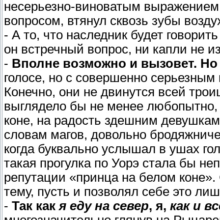
несерьезно-виноватым выражением 
вопросом, втянул сквозь зубы возду
- А то, что наследник будет говорит
он встречный вопрос, ни капли не и
-
Вполне возможно и вызовет. Но 
голосе, но с совершенно серьезным
Конечно, они не двинутся всей трои
выглядело бы не менее любопытно,
коне, на радость здешним девушкам,
словам магов, довольно бродяжниче
когда буквально услышал в ушах гол
такая прогулка по Уорэ стала бы не
репутации «принца на белом коне».
тему, пусть и позволял себе это ли
-
Так как
я еду на север
, я,
как и в