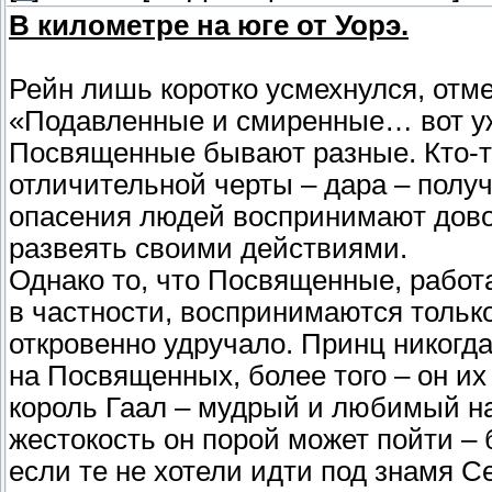
В километре на юге от Уорэ.
Рейн лишь коротко усмехнулся, отм
«Подавленные и смиренные… вот уж н
Посвященные бывают разные. Кто-то
отличительной черты – дара – полу
опасения людей воспринимают довол
развеять своими действиями.
Однако то, что Посвященные, рабо
в частности, воспринимаются тольк
откровенно удручало. Принц никогда
на Посвященных, более того – он их
король Гаал – мудрый и любимый на
жестокость он порой может пойти – б
если те не хотели идти под знамя С