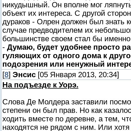
никудышный. Он вполне мог ляпнуть
объект их интереса. С другой стор
дураков - Олрен должен был знать ко
случае предводителем их небольшой
большинстве своем стал бы именно 
-
Думаю, будет удобнее просто р
гуляющих от одного дома к друго
подозрения или ненужный интере
[
8
]
Энсис
[05 Января 2013, 20:34]
На подъезде к Уорэ.
Слова Де Молдера заставили посмотр
степени он был прав. Но как казалос
ходить вместе по деревне, а тем, ч
находятся не рядом с ним. Или хотя