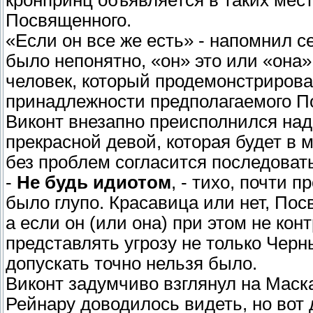
кронпринц объявляется в таких мест
Посвященного.
«Если он все же есть» - напомнил с
было непонятно, «он» это или «она» 
человек, который продемонстрирова
принадлежности предполагаемого По
Виконт внезапно преисполнился над
прекрасной девой, которая будет в 
без проблем согласится последовать
-
Не будь идиотом
, - тихо, почти 
было глупо. Красавица или нет, По
а если он (или она) при этом не кон
представлять угрозу не только Черн
допускать точно нельзя было.
Виконт задумчиво взглянул на Маск
Рейнару доводилось видеть, но вот 