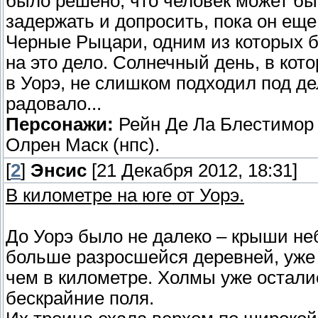
было решено, что человек может бы
задержать и допросить, пока он еще
Черные Рыцари, одним из которых 
на это дело. Солнечный день, в ко
в Уорэ, не слишком подходил под де
радовало...
Персонажи:
Рейн Де Ла Блестимор 
Олрен Маск (нпс).
[
2
]
Энсис
[21 Декабря 2012, 18:31]
В километре на юге от Уорэ.
До Уорэ было не далеко – крыши не
больше разросшейся деревней, уже 
чем в километре. Холмы уже остали
бескрайние поля.