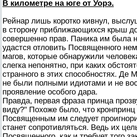
В километре на юге от Уорэ.
Рейнар лишь коротко кивнул, выслу
в сторону приближающихся крыш до
совершенно прав. Паника им была не
удастся отловить Посвященного нем
магов, которые обнаружили человек
слегка непонятно, при каких обстоя
странного в этих способностях. Де 
не были полными идиотами и не вос
проявление особого дара.
Правда, первая фраза принца прозву
виду?" Похоже было, что кронпринц т
Посвященным им следует проигнорир
станет сопротивляться. Ведь их цел
Посвященного, как и требует того за