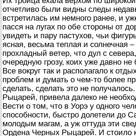
Их троица ехала верхом по широкой 
отчетливо были видны следы недавн
встретилась им немного ранее, и уж
пасся на лугах по обе стороны от д
увидеть и пару пастухов, чьи фигур
ясная, весьма теплая и солнечная –
прохладный ветер, что дул с севера
очередную грозу, коих уже давно не
Все вокруг так и располагало к отды
проблем и думать о чем-то более пр
сделать, сделать это не получалось
Рыцарей, привела далеко не необх
Вести о том, что в Уорэ у одного ч
способности, быстро долетели до С
молодым магам, а уж оттуда эти св
Ордена Черных Рыцарей. И стоило к