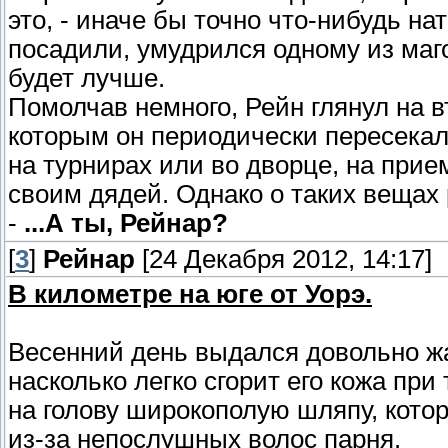
это, - иначе бы точно что-нибудь на
посадили, умудрился одному из маго
будет лучше.
Помолчав немного, Рейн глянул на в
которым он периодически пересекал
на турнирах или во дворце, на прие
своим дядей. Однако о таких вещах 
-
...А ты, Рейнар?
[
3
]
Рейнар
[24 Декабря 2012, 14:17]
В километре на юге от Уорэ.
Весенний день выдался довольно ж
насколько легко сгорит его кожа пр
на голову широкополую шляпу, кото
из-за непослушных волос парня.