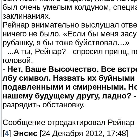
был очень умелым колдуном, специ
заклинаниях.
Рейнар внимательно выслушал ответ
ничего не было. «Если бы меня зас
рубашку, я бы тоже буйствовал…»
- ...А ты, Рейнар? - спросил принц,
головой.
-
Нет, Ваше Высочество. Все вст
лбу символ. Назвать их буйным
подавленными и смиренными. Но 
нашему будущему другу, ладно?
-
разрядить обстановку.
Сообщение отредактировал
Рейнар
[
4
]
Энсис
[24 Декабря 2012, 17:48]