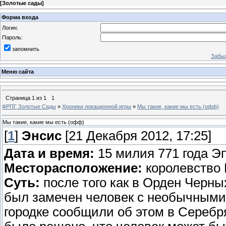
[
Золотые сады
]
Форма входа
Логин:
Пароль:
запомнить
Забыл
Меню сайта
Страница
1
из
1
1
ФРПГ Золотые Сады
»
Хроники локационной игры
»
Мы такие, какие мы есть (офф)
Мы такие, какие мы есть (офф)
[
1
]
Энсис
[21 Декабря 2012, 17:25]
Дата и время:
15 милия 771 года Эп
Месторасположение:
королевство 
Суть:
после того как в Орден Черны
был замечен человек с необычными 
городке сообщили об этом в Серебр