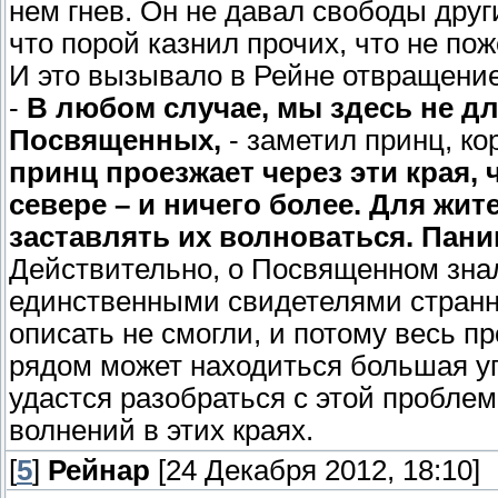
нем гнев. Он не давал свободы друг
что порой казнил прочих, что не по
И это вызывало в Рейне отвращение
-
В любом случае, мы здесь не дл
Посвященных,
- заметил принц, ко
принц проезжает через эти края,
севере – и ничего более. Для жит
заставлять их волноваться. Паник
Действительно, о Посвященном знали
единственными свидетелями странно
описать не смогли, и потому весь пр
рядом может находиться большая уг
удастся разобраться с этой проблем
волнений в этих краях.
[
5
]
Рейнар
[24 Декабря 2012, 18:10]