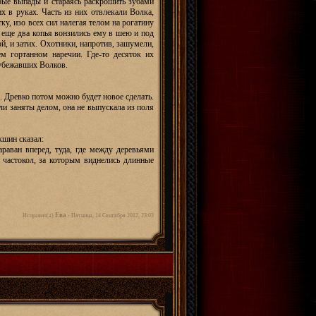
трые выпады и стараясь раскрошить зубами
их в руках. Часть из них отвлекали Волка,
ку, изо всех сил налегая телом на рогатину
 еще два копья вонзились ему в шею и под
й, и затих. Охотники, напротив, зашумели,
м гортанном наречии. Где-то десяток их
 убежавших Волков.
. Древко потом можно будет новое сделать.
ли заняты делом, она не выпускала из поля
кшин сказал:
араван вперед, туда, где между деревьями
частокол, за которым виднелись длинные
Ева
Исправил(а)
-
Пятница, 14 Сентября 2012, 23:03