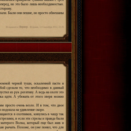
вперед, но это было лишь необходимостью.
сторону.
ывали. Были они пешие, но просто обвешаны
Вернер
Исправил(а)
-
Вторник, 11 Сентября 2012, 22:26
омной черной туши, оскаленной пасти и
бой сделали то, что необходимо в данный
устил из рук рогатину. А ведь на охоте это
лка идти. А убежать от этого зверя можно
им просто очень везло. И в том, что двое
и подошла на удивление скоро.
ащаются в охотников, кинулись в чащу так
стрелами, и если эти стрелы и правда были
и матерого Волка, который еще был жив и
жая рычать. Похоже, он уже понял, что для