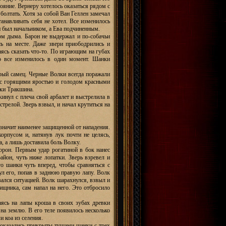
тояние. Вернеру хотелось оказаться рядом с
 болтать. Хотя за собой Ван Геллен замечал
анавливать себя не хотел. Все изменилось
н был начальником, а Ева подчиненным.
ом дыма. Барон не выдержал и по-собачьи
сь на месте. Даже звери приободрились и
ясь сказать что-то. По играющим на губах
о все изменилось в один момент. Шанки
ерый самец. Черные Волки всегда поражали
 с горящими яростью и голодом красными
нки Тракшина.
кинул с плеча свой арбалет и выстрелила в
стрелой. Зверь взвыл, и начал крутиться на
 значит наименее защищенной от нападения.
корпусом и, натянув лук почти не целясь,
а, а лишь доставила боль Волку.
орон. Первым удар рогатиной в бок нанес
айон, чуть ниже лопатки. Зверь взревел и
о шанки чуть вперед, чтобы сравняться с
нул его, попав в заднюю правую лапу. Волк
вался ситуацией. Волк шарахнулся, взвыл и
щника, сам напал на него. Это отбросило
ясь на лапы кроша в своих зубах древки
на землю. В его теле появилось несколько
и коа из селения.
и оказались прикрыты тушами шанки с трех