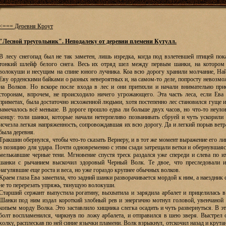
<=== Деревня Кроут
"Лесной треугольник". Неподалеку от деревни племени Кутулл.
В лесу снегопад был не так заметен, лишь изредка, когда под взлетевшей птицей пок
тонкий шлейф белого снега. Весь их отряд шел между первым шанки, на котором
волокуши и несущим на спине юного лучника. Коа всю дорогу хранили молчание, Най
Еву орденскими байками о разных невероятных и, на самом-то деле, попросту невозм
на Волков. Но вскоре после входа в лес и они притихли и начали внимательно при
сторонам, впрочем, не происходило ничего угрожающего. Эта часть леса, если Ева
приметах, была достаточно исхоженной людьми, хотя постепенно лес становился гуще и
замечалось всё меньше. В дороге прошло едва ли больше двух часов, но что-то неуло
концу: толи шанки, которые начали нетерпеливо позванивать сбруей и чуть ускорили 
исчезла легкая напряженность, сопровождавшая их всю дорогу. Да и легкий порыв ветр
была деревня.
Тракшин обернулся, чтобы что-то сказать Вернеру, и в тот же момент выражение его лиц
в позицию для удара. Почти одновременно с этим сзади затрещали ветки и обернувшаяс
мелькавшие черные тени. Мгновение спустя треск раздался уже спереди и слева по и
шанки с рычанием выскочил здоровый Черный Волк. Те двое, что преследовали и
нагулявшие еще роста и веса, но уже гораздо крупнее обычных волков.
Краем глаза Ева заметила, что задний шанки разворачивается мордой к ним, а наездник 
не то перерезать упряжь, тянущую волокуши.
Старший сержант выпустила рогатину, выхватила и зарядила арбалет и прицелилась в
Шанки под ним издал короткий злобный рев и энергично мотнул головой, увенчаной б
копьем морду Волка. Это заставлило хищника слегка осадить и чуть развернуться. В 
болт воспламенился, чиркнув по ложу арбалета, и отправился в шею зверя. Выстрел 
холку, расплескав по ней синие язычки пламени. Волк взрыкнул, отскочил назад и крута