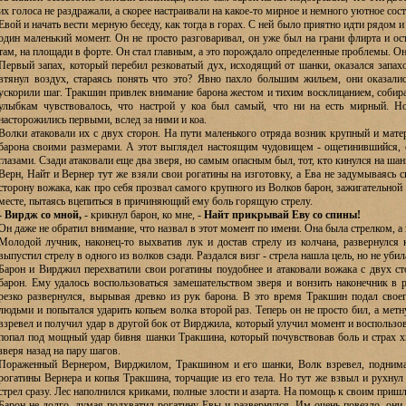
их голоса не раздражали, а скорее настраивали на какое-то мирное и немного уютное сос
Евой и начать вести мерную беседу, как тогда в горах. С ней было приятно идти рядом и
один маленький момент. Он не просто разговаривал, он уже был на грани флирта и ост
там, на площади в форте. Он стал главным, а это порождало определенные проблемы. О
Первый запах, который перебил резковатый дух, исходящий от шанки, оказался запах
втянул воздух, стараясь понять что это? Явно пахло большим жильем, они оказали
ускорили шаг. Тракшин привлек внимание барона жестом и тихим восклицанием, собира
улыбкам чувствовалось, что настрой у коа был самый, что ни на есть мирный. Н
насторожились первыми, вслед за ними и коа.
Волки атаковали их с двух сторон. На пути маленького отряда возник крупный и мат
барона своими размерами. А этот выглядел настоящим чудовищем - ощетинившийся,
глазами. Сзади атаковали еще два зверя, но самым опасным был, тот, кто кинулся на ша
Верн, Найт и Вернер тут же взяли свои рогатины на изготовку, а Ева не задумываясь с
сторону вожака, как про себя прозвал самого крупного из Волков барон, зажигательной 
месте, пытаясь вцепиться в причиняющий ему боль горящую стрелу.
- Вирдж со мной,
- крикнул барон, ко мне, -
Найт прикрывай Еву со спины!
Он даже не обратил внимание, что назвал в этот момент по имени. Она была стрелком, а
Молодой лучник, наконец-то выхватив лук и достав стрелу из колчана, развернулся 
выпустил стрелу в одного из волков сзади. Раздался визг - стрела нашла цель, но не убил
Барон и Вирджил перехватили свои рогатины поудобнее и атаковали вожака с двух ст
барон. Ему удалось воспользоваться замешательством зверя и вонзить наконечник в р
резко развернулся, вырывая древко из рук барона. В это время Тракшин подал своег
людьми и попытался ударить копьем волка второй раз. Теперь он не просто бил, а мет
взревел и получил удар в другой бок от Вирджила, который улучил момент и воспользо
попал под мощный удар бивня шанки Тракшина, который почувствовав боль и страх хи
зверя назад на пару шагов.
Пораженный Вернером, Вирджилом, Тракшином и его шанки, Волк взревел, поднима
рогатины Вернера и копья Тракшина, торчащие из его тела. Но тут же взвыл и рухнул 
стрел сразу. Лес наполнился криками, полные злости и азарта. На помощь к своим пришл
Барон не долго, думая подхватил рогатину Евы и развернулся. Им очень повезло, он