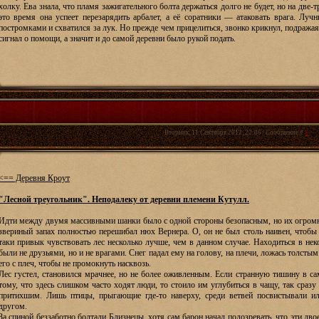
холку. Ева знала, что пламя зажигательного болта держаться долго не будет, но на две-
это время она успеет перезарядить арбалет, а её соратники — атаковать врага. Луч
постромками и схватился за лук. Но прежде чем прицелиться, звонко крикнул, подражая
сигнал о помощи, а значит и до самой деревни было рукой подать.
Вторник, 11 Сентября 2012, 22:06 | Сообщение #
3
<== Деревня Кроут
"Лесной треугольник". Неподалеку от деревни племени Кутулл.
Идти между двумя массивными шанки было с одной стороны безопасным, но их огромн
звериный запах полностью перешибал нюх Вернера. О, он не был столь наивен, чтобы п
таки привык чувствовать лес несколько лучше, чем в данном случае. Находиться в нек
были не друзьями, но и не врагами. Снег падал ему на голову, на плечи, ложась толсты
его с плеч, чтобы не промокнуть насквозь.
Лес густел, становился мрачнее, но не более оживленным. Если странную тишину в са
тому, что здесь слишком часто ходят люди, то стоило им углубиться в чащу, так сразу 
притихшим. Лишь птицы, прыгающие где-то наверху, среди ветвей посвистывали ил
другом.
За спиной беззаботно болтали Близнецы, хотя сам барон начал подозревать, что эти дво