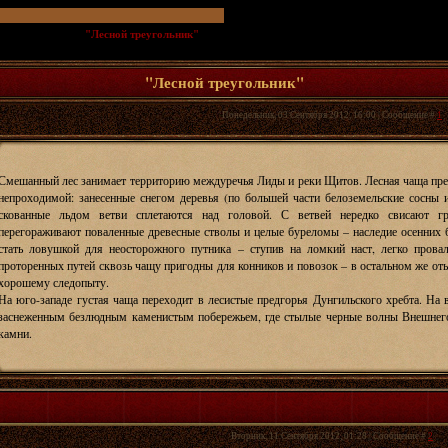
ационной игры
»
"Лесной треугольник"
(Участок леса между поселениями Кроут, Хаунт и
"Лесной треугольник"
Понедельник, 03 Сентября 2012, 16:00 | Сообщение #
1
Смешанный лес занимает территорию междуречья Лиды и реки Щитов. Лесная чаща пре
непроходимой: занесенные снегом деревья (по большей части белоземельские сосны 
скованные льдом ветви сплетаются над головой. С ветвей нередко свисают гро
перегораживают поваленные древесные стволы и целые буреломы – наследие осенних б
стать ловушкой для неосторожного путника – ступив на ломкий наст, легко провал
проторенных путей сквозь чащу пригодны для конников и повозок – в остальном же оты
хорошему следопыту.
На юго-западе густая чаща переходит в лесистые предгорья Дунгильского хребта. На в
заснеженным безлюдным каменистым побережьем, где стылые черные волны Внешнег
камни.
Вторник, 11 Сентября 2012, 01:28 | Сообщение #
2