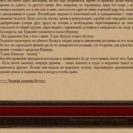
него эта охота будет последней, но всё еще оборонялся, время от времени делая быс
древко то одного, то другого копья. Коа, напротив, не торопились, видя что зверь у н
пытаясь кольнуть его в нос или в шею, пока кто-то один не нанес хороший удар под лопат
и доворачивая её в ране. Волчий рык перешел в тоскливый вой, и одновременно с этим
нижнюю челюсть. Волк осел на землю, хрипя и конвульсивно сгребая снег передней лапо
одобрительно хлопая друг друга по плечам и возбужденно переговариваясь на свое
отделился от общей группы, переговорил с парнишкой-лучником и направился по следу
Ева видела, как Тракшин спешился и сказал Вернеру:
- Вы сражались бок о бок с нами. Уурот Кутулл узнает об этом.
Подошла посмотреть на убитого Волка и заодно вынуть наконечник рогатины из его тела
Но все это проходило фоном где-то по поверхности сознания, и в то время, как руки бы
зрения стоящего среди коа Вернера.
"Слава Единому - живой."
Коа тем временем приладили волокуши к тащившему их до этого шанки, после чего Тра
- Путь почти окончен, впереди деревня, - снова вскочил в седло и медленно повел к
намечался просвет. Вскоре они вышли на широкую поляну, окружавшую деревянный 
крыши домов и поднимались в воздух столбы дыма.
===>Деревня племени Кутулл.
Четверг, 13 Сентября 2012, 23:27 | Сообщение #
5