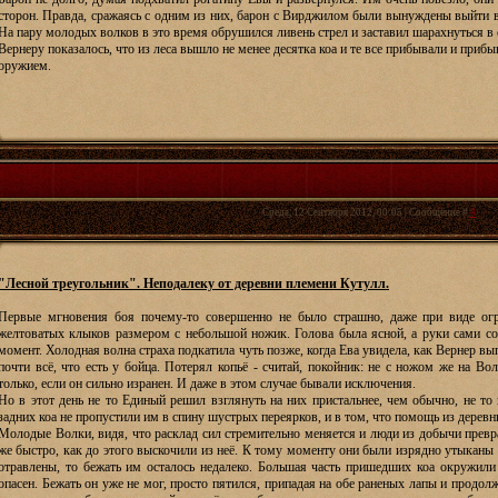
сторон. Правда, сражаясь с одним из них, барон с Вирджилом были вынуждены выйти 
На пару молодых волков в это время обрушился ливень стрел и заставил шарахнуться в 
Вернеру показалось, что из леса вышло не менее десятка коа и те все прибывали и приб
оружием.
Среда, 12 Сентября 2012, 00:05 | Сообщение #
4
"Лесной треугольник". Неподалеку от деревни племени Кутулл.
Первые мгновения боя почему-то совершенно не было страшно, даже при виде огр
желтоватых клыков размером с небольшой ножик. Голова была ясной, а руки сами со
момент. Холодная волна страха подкатила чуть позже, когда Ева увидела, как Вернер вып
почти всё, что есть у бойца. Потерял копьё - считай, покойник: не с ножом же на Во
только, если он сильно изранен. И даже в этом случае бывали исключения.
Но в этот день не то Единый решил взглянуть на них пристальнее, чем обычно, не то 
задних коа не пропустили им в спину шустрых переярков, и в том, что помощь из деревн
Молодые Волки, видя, что расклад сил стремительно меняется и люди из добычи превр
же быстро, как до этого выскочили из неё. К тому моменту они были изрядно утыканы 
отравлены, то бежать им осталось недалеко. Большая часть пришедших коа окружил
опасен. Бежать он уже не мог, просто пятился, припадая на обе раненых лапы и продол