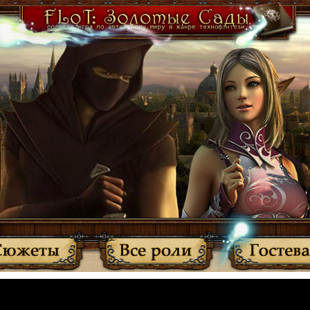
·
Участники
·
Активные темы
·
Все прочитано
·
Вернуться
МЫ ПЕРЕЕХАЛИ: http://anplay.f-rpg.ru/