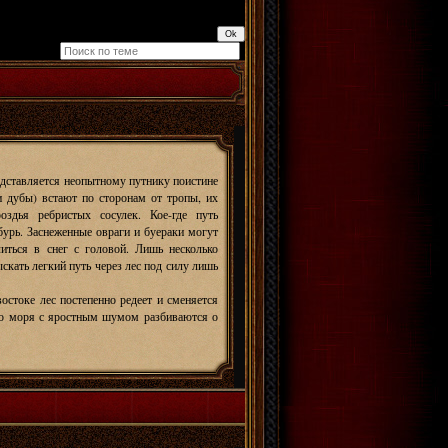
дставляется неопытному путнику поистине
и дубы) встают по сторонам от тропы, их
здья ребристых сосулек. Кое-где путь
урь. Заснеженные овраги и буераки могут
иться в снег с головой. Лишь несколько
скать легкий путь через лес под силу лишь
остоке лес постепенно редеет и сменяется
о моря с яростным шумом разбиваются о