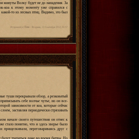
три минуты Волку будет не до нападения. За
ник-коа к этому моменту уже справился с
 какой-то из лесных птиц. Видимо, это был
Ева
Исправил(а)
-
Вторник, 11 Сентября 2012, 01:57
ые туши перекрывали обзор, а резковатый
риписывать себе волчье чутье, но он все-
оторой зависимости от коа, которые сейчас
м слоем, заставляя периодически стряхивать
мом начале своего путешествия он отнес к
же стало понятно, что и здесь зверье было
и прищелкивали, переговариваясь друг с
е будут трепаться даже во время битвы. Но