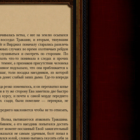
ачивалась ветка, с нее на землю осыпался
 восседал Тракшин, и вторым, тянувшим
т и Вирджил поначалу старались развлечь
ожных случаях во время охотничьих рейдов
слушиваться и смотреть по сторонам. По
 хоть что-то понимала в следах и прочих
 темнее, а признаков присутствия человека
вимое подсказало, что она приближается к
шаг, толи посадка наездников, из которой
а донес слабый запах дыма. Где-то впереди
а резко изменилось, и он перехватил копье
я в ту же сторону Ева заметила две быстро
х курсу, и почти к самой морде переднего
х сзади, были помельче — переярки, не
среднего наклоняется чтобы не то отвязать,
 Волка, пытавшегося атаковать Тракшина.
ивнем, а его наездник попытался достать
этот момент посланный Евой зажигательный
оказался не самым удачным, болт попал в
нулся юлой, словно пытаясь укусить себя за