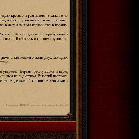
глядит красиво и развивается медленно со
у падал снег крупными хлопьями. Лес ожил,
сь в лесу и за ними направились в погоню.
Уголки губ чуть дрогнули, барону стоило
н, решивший обратиться к своим спутникам:
 даже стало немного жаль двух молодых
ствие.
я уверенно. Деревья расступились и перед
 мощным на вид стенам. Высокий частокол,
ления не сдержали бы человеческую армию
Вернер
Исправил(а)
-
Пятница, 14 Сентября 2012, 01:03