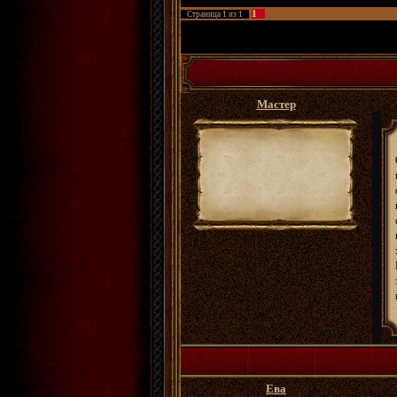
1
Страница
1
из
1
ФРПГ Золотые Сады
»
Архивы
»
Хроники лок
Моул-Вив)
Мастер
Ева