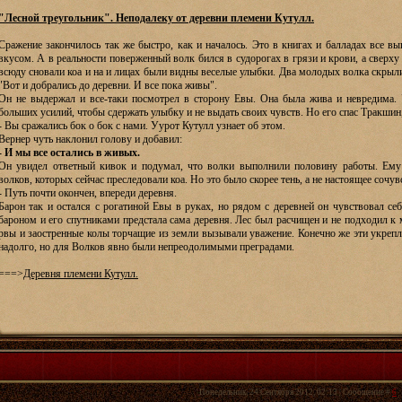
"Лесной треугольник". Неподалеку от деревни племени Кутулл.
Сражение закончилось так же быстро, как и началось. Это в книгах и балладах все вы
вкусом. А в реальности поверженный волк бился в судорогах в грязи и крови, а сверх
всюду сновали коа и на и лицах были видны веселые улыбки. Два молодых волка скрыли
"Вот и добрались до деревни. И все пока живы".
Он не выдержал и все-таки посмотрел в сторону Евы. Она была жива и невредима. 
больших усилий, чтобы сдержать улыбку и не выдать своих чувств. Но его спас Тракши
- Вы сражались бок о бок с нами. Уурот Кутулл узнает об этом.
Вернер чуть наклонил голову и добавил:
- И мы все остались в живых.
Он увидел ответный кивок и подумал, что волки выполнили половину работы. Ему
волков, которых сейчас преследовали коа. Но это было скорее тень, а не настоящее сочув
- Путь почти окончен, впереди деревня.
Барон так и остался с рогатиной Евы в руках, но рядом с деревней он чувствовал себ
бароном и его спутниками предстала сама деревня. Лес был расчищен и не подходил к
рвы и заостренные колы торчащие из земли вызывали уважение. Конечно же эти укреп
надолго, но для Волков явно были непреодолимыми преградами.
===>
Деревня племени Кутулл.
Понедельник, 24 Сентября 2012, 02:13 | Сообщение #
6