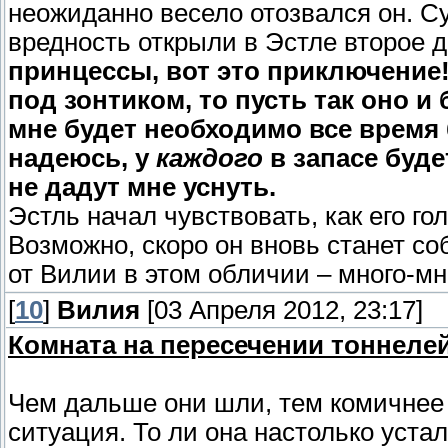
неожиданно весело отозвался он. Су
вредность открыли в Эстле второе 
принцессы, вот это приключение!
под зонтиком, то пусть так оно и
мне будет необходимо все время б
надеюсь, у
каждого
в запасе буд
не дадут мне уснуть.
Эстль начал чувствовать, как его г
Возможно, скоро он вновь станет со
от Вилии в этом обличии – много-м
[
10
]
Вилия
[03 Апреля 2012, 23:17]
Комната на пересечении тоннелей
Чем дальше они шли, тем комичнее 
ситуация. То ли она настолько уста