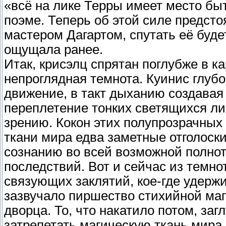
«всё на лике Терры имеет место быт
поэме. Теперь об этой силе предсто
мастером Дагартом, спутать её будет
ощущала ранее.
Итак, крисэлц спрятан поглубже в к
непроглядная темнота. Куинис глубо
движение, в такт дыханию создавая
переплетение тонких светящихся ли
зрению. Кокон этих полупрозрачных
ткани мира едва заметные отголоски
сознанию во всей возможной полно
последствий. Вот и сейчас из темно
связующих заклятий, кое-где удер
зазвучало пиршество стихийной маг
дворца. То, что накатило потом, за
затрепетать магическую ткань мира