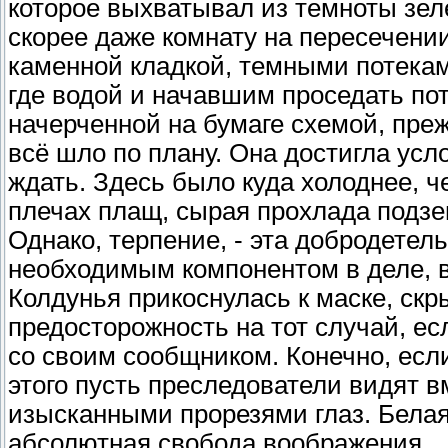
которое выхватывал из темноты зел
скорее даже комнату на пересечени
каменной кладкой, темными потекам
где водой и начавшим проседать по
начерченной на бумаге схемой, преж
всё шло по плану. Она достигла усл
ждать. Здесь было куда холоднее, ч
плечах плащ, сырая прохлада подзе
Однако, терпение, - эта добродетел
необходимым компонентом в деле, 
Колдунья прикоснулась к маске, ск
предосторожность на тот случай, ес
со своим сообщником. Конечно, если
этого пусть преследователи видят 
изысканными прорезями глаз. Белая
абсолютная свобода воображения... 