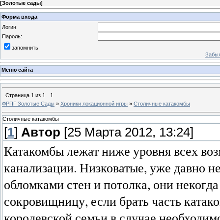
[
Золотые сады
]
Форма входа
Логин:
Пароль:
запомнить
Забыл
Меню сайта
Страница
1
из
1
1
ФРПГ Золотые Сады
»
Хроники локационной игры
»
Столичные катакомбы
Столичные катакомбы
[
1
]
Автор
[25 Марта 2012, 13:24]
Катакомбы лежат ниже уровня всех во
канализации. Низковатые, уже давно не
обломками стен и потолка, они некогд
сокровищницу, если брать часть катако
королевской семьи в случае необходимо