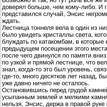
Возможно и так, но тут роль все же 
доверял больше, чем кому-либо. И г
представился случай, Энсис негром
ждать.
Лестница тоннеля вела в один из н
было увидеть кристаллы света, кото
блуждать по катакомбам, в которые 
предыдущем посещении этого места 
после чего двинулся по памяти вниз
по узкой и прямой лестнице, что ве
знал, когда-то это был уровень, св
где-то, много десятков лет назад, бы
уже давно ничего не осталось.
Остановившись перед грудой камней
усыпанным землей и мелкими камня
нельзя, Энсис, держа в правой рук