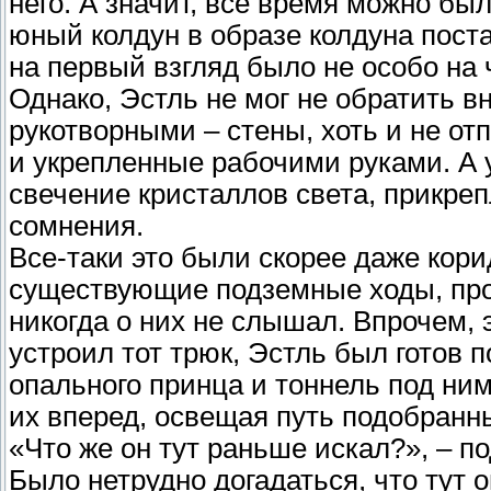
него. А значит, все время можно бы
юный колдун в образе колдуна пост
на первый взгляд было не особо на 
Однако, Эстль не мог не обратить в
рукотворными – стены, хоть и не от
и укрепленные рабочими руками. А у
свечение кристаллов света, прикре
сомнения.
Все-таки это были скорее даже кор
существующие подземные ходы, про
никогда о них не слышал. Впрочем, 
устроил тот трюк, Эстль был готов п
опального принца и тоннель под ни
их вперед, освещая путь подобранн
«Что же он тут раньше искал?», – п
Было нетрудно догадаться, что тут о