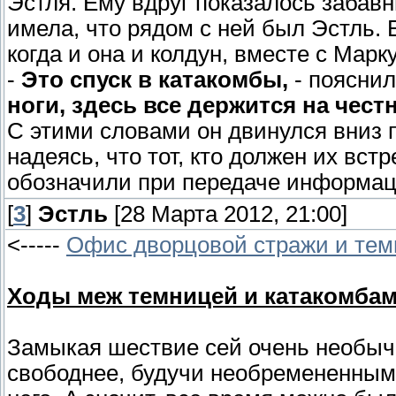
Эстля. Ему вдруг показалось забавн
имела, что рядом с ней был Эстль. 
когда и она и колдун, вместе с Марк
-
Это спуск в катакомбы,
- пояснил
ноги, здесь все держится на чест
С этими словами он двинулся вниз 
надеясь, что тот, кто должен их встр
обозначили при передаче информаци
[
3
]
Эстль
[28 Марта 2012, 21:00]
<-----
Офис дворцовой стражи и тем
Ходы меж темницей и катакомбам
Замыкая шествие сей очень необыч
свободнее, будучи необремененны