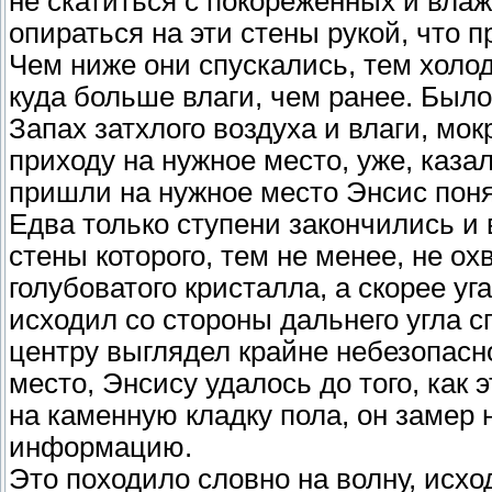
не скатиться с покореженных и влаж
опираться на эти стены рукой, что 
Чем ниже они спускались, тем холо
куда больше влаги, чем ранее. Было
Запах затхлого воздуха и влаги, мо
приходу на нужное место, уже, казал
пришли на нужное место Энсис поня
Едва только ступени закончились и
стены которого, тем не менее, не о
голубоватого кристалла, а скорее у
исходил со стороны дальнего угла с
центру выглядел крайне небезопасно
место, Энсису удалось до того, как 
на каменную кладку пола, он замер
информацию.
Это походило словно на волну, исхо