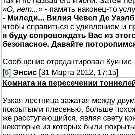
так и не назвав его имени. Затем пе
«О, нет...»
- память наконец-то усл
- Миледи... Вилия Чевел Де Уаэлби
чтобы справиться с удивлением и п
я буду сопровождать Вас из этого 
безопасное. Давайте поторопимся
Сообщение отредактировал
Куинис
[
6
]
Энсис
[31 Марта 2012, 17:15]
Комната на пересечении тоннелей
Узкая лестница зажатая между дву
покрытыми плесенью, больше похоже
же расступающийся, являя свету кр
некоторые из которых были покрыты