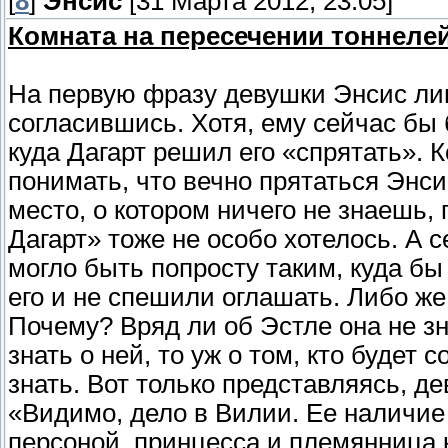
[
8
]
Энсис
[31 Марта 2012, 23:05]
Комната на пересечении тоннелей
На первую фразу девушки Энсис ли
согласившись. Хотя, ему сейчас бы 
куда Дагарт решил его «спрятать». 
понимать, что вечно прятаться Энси
место, о котором ничего не знаешь,
Дагарт» тоже не особо хотелось. А 
могло быть попросту таким, куда бы
его и не спешили оглашать. Либо ж
Почему? Вряд ли об Эстле она не зн
знать о ней, то уж о том, кто будет
знать. Вот только представляясь, д
«Видимо, дело в Вилии. Ее наличие 
персоной, принцесса и племянница