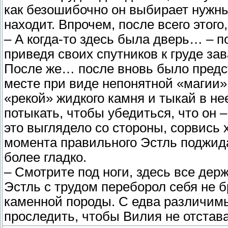
как безошибочно он выбирает нужны
находит. Впрочем, после всего этог
– А когда-то здесь была дверь… – 
приведя своих спутников к груде зав
После же… после вновь было предст
месте при виде непонятной «магии» 
«рекой» жидкого камня и тыкай в не
потыкать, чтобы убедиться, что он 
это выглядело со стороны, сорвись 
момента правильного Эстль поджид
более гладко.
– Смотрите под ноги, здесь все дер
Эстль с трудом переборол себя не 
каменной породы. С едва различимы
проследить, чтобы Вилия не отстав