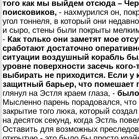
того как мы выйдем отсюда – Че
поисковиков,
- нахмурился он, пок
угол тоннеля, в который они недав
и сыро, стены были покрыты мелким
-
Как только они заметят мое отсу
сработают достаточно оперативно
ситуации воздушный корабль бы
уровне поверхности засечь кого-т
выбирать не приходится. Если у 
защитный барьер, что помешает 
глянул на Эстля краем глаза, -
было
Мысленно парень порадовался, что 
закрытие того люка, который создал
на десяток секунд, когда Эстль пове
Оставить для возможных преследов
открытую - это было бы просто кра