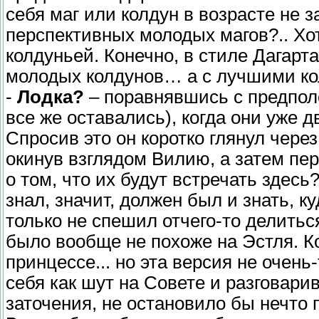
себя маг или колдун в возрасте не 
перспективных молодых магов?.. Хо
колдуньей. Конечно, в стиле Дагарт
молодых колдунов… а с лучшими ко
-
Лодка?
– поравнявшись с предпол
все же оставались), когда они уже 
Спросив это он коротко глянул чере
окинув взглядом Вилию, а затем пер
о том, что их будут встречать здесь
знал, значит, должен был и знать, к
только не спешил отчего-то делить
было вообще не похоже на Эстля. К
принцессе... но эта версия не очень
себя как шут на Совете и разговар
заточения, не остановило бы нечто 