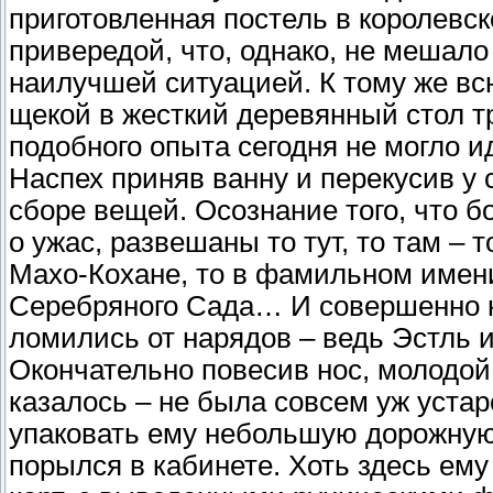
приготовленная постель в королевс
привередой, что, однако, не мешало
наилучшей ситуацией. К тому же вс
щекой в жесткий деревянный стол тр
подобного опыта сегодня не могло и
Наспех приняв ванну и перекусив у 
сборе вещей. Осознание того, что 
о ужас, развешаны то тут, то там – 
Махо-Кохане, то в фамильном имени
Серебряного Сада… И совершенно н
ломились от нарядов – ведь Эстль и
Окончательно повесив нос, молодой 
казалось – не была совсем уж уста
упаковать ему небольшую дорожную
порылся в кабинете. Хоть здесь ему