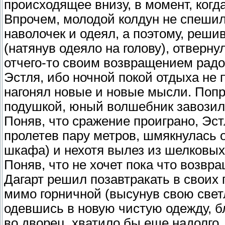
происходящее внизу, в момент, когд
Впрочем, молодой колдун не спеши
наволочек и одеял, а поэтому, реши
(натянув одеяло на голову), отверну
отчего-то своим возвращением радо
Эстля, ибо ночной покой отдыха не
нагонял новые и новые мысли. Попр
подушкой, юный волшебник завозилс
Поняв, что сражение проиграно, Эстл
пролетев пару метров, шмякнулась 
шкафа) и нехотя вылез из шелковых
Поняв, что не хочет пока что возвр
Дагарт решил позавтракать в своих 
мимо горничной (высунув свою свет
одевшись в новую чистую одежду, бл
во дворец, хватило бы еще надолго,