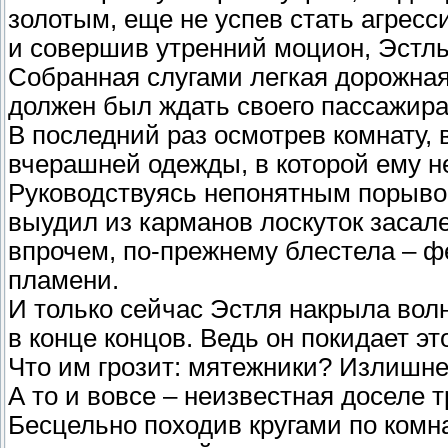
золотым, еще не успев стать агре
и совершив утренний моцион, Эстль
Собранная слугами легкая дорожная 
должен был ждать своего пассажира
В последний раз осмотрев комнату, 
вчерашней одежды, в которой ему н
Руководствуясь непонятным порывом
выудил из карманов лоскуток засал
впрочем, по-прежнему блестела – ф
пламени.
И только сейчас Эстля накрыла волн
в конце концов. Ведь он покидает эт
Что им грозит: мятежники? Излишн
А то и вовсе – неизвестная доселе 
Бесцельно походив кругами по комна