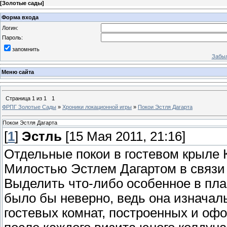
[
Золотые сады
]
Форма входа
Логин:
Пароль:
запомнить
Забыл
Меню сайта
Страница
1
из
1
1
ФРПГ Золотые Сады
»
Хроники локационной игры
»
Покои Эстля Дагарта
Покои Эстля Дагарта
[
1
]
Эстль
[15 Мая 2011, 21:16]
Отдельные покои в гостевом крыле 
Милостью Эстлем Дагартом в связи
Выделить что-либо особенное в пл
было бы неверно, ведь она изначал
гостевых комнат, построенных и оф