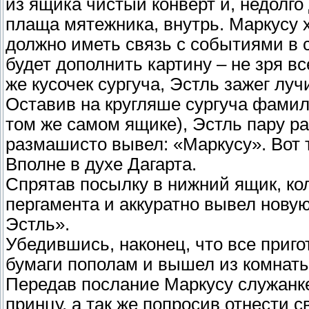
из ящика чистый конверт и, недолго 
плаща мятежника, внутрь. Маркусу х
должно иметь связь с событиями в 
будет дополнить картину – не зря вс
же кусочек сургуча, Эстль зажег луч
Оставив на кругляше сургуча фамиль
том же самом ящике), Эстль пару р
размашисто вывел: «Маркусу». Вот 
Вполне в духе Дагарта.
Спрятав посылку в нижний ящик, ко
пергамента и аккуратно вывел новую
Эстль».
Убедившись, наконец, что все приг
бумаги пополам и вышел из комнаты
Передав послание Маркусу служанке и
принцу, а так же попросив отнести с