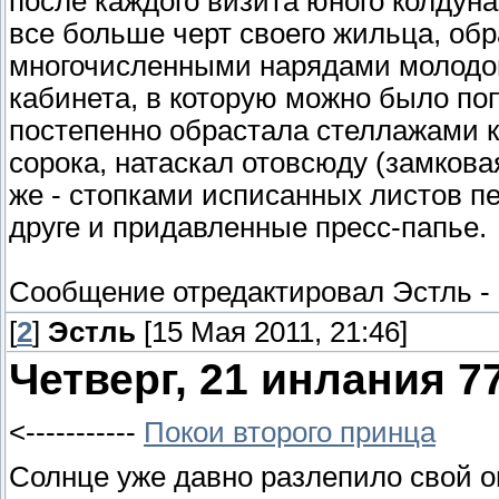
после каждого визита юного колдун
все больше черт своего жильца, об
многочисленными нарядами молодог
кабинета, в которую можно было поп
постепенно обрастала стеллажами к
сорока, натаскал отовсюду (замкова
же - стопками исписанных листов пе
друге и придавленные пресс-папье.
Сообщение отредактировал
Эстль
-
[
2
]
Эстль
[15 Мая 2011, 21:46]
Четверг, 21 инлания 7
<-----------
Покои второго принца
Солнце уже давно разлепило свой ог