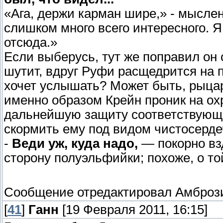
«Ага, держи карман шире,» - мысле
слишком много всего интересного. Я
отсюда.»
Если выберусь, тут же поправил он 
шутит, вдруг Руфи расщедрится на п
хочет услышать? Может быть, рыцарю
именно образом Крейн проник на ох
дальнейшую защиту соответствующи
скормить ему под видом чистосерде
-
Веди уж, куда надо,
— покорно взд
сторону полуэльфийки; похоже, о то
Сообщение отредактировал
Амброз
[
41
]
Ганн
[19 Февраля 2011, 16:15]