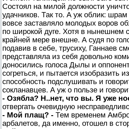
Состоял на милой должности уничто
удачников. Так то. А уж облик: шрам
вовсе заставляло молодых воров об
по широкой дуге. Хотя в нынешнем 
крайней мере внешне. А судя по голо
подавив в себе, трусиху, Ганнаев с
представляла из себя довольно ком
доносились голоса Дылы и оппонента
согреться, и пытается изобразить и
способность подслушивать и говор
сокланавцев. А уж о пользе и говори
- Озябла? Н..нет, что вы. Я уже но
отвергать очевидную несправедливос
- Мой плащ? -
Тем временем Амбро
арбалетов, да именно, отошел в сто