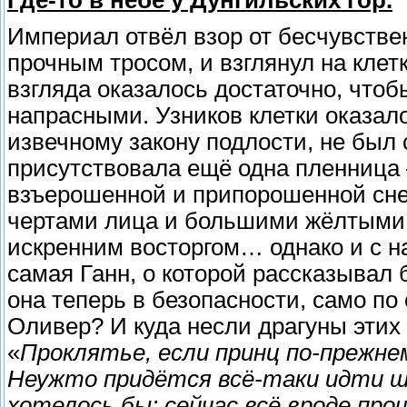
Где-то в небе у Дунгильских гор.
Империал отвёл взор от бесчувствен
прочным тросом, и взглянул на клетк
взгляда оказалось достаточно, чтоб
напрасными. Узников клетки оказалос
извечному закону подлости, не был
присутствовала ещё одна пленница 
взъерошенной и припорошенной сне
чертами лица и большими жёлтыми 
искренним восторгом… однако и с н
самая Ганн, о которой рассказывал б
она теперь в безопасности, само по 
Оливер? И куда несли драгуны этих
«
Проклятье, если принц по-прежн
Неужто придётся всё-таки идти шт
хотелось бы: сейчас всё вроде про