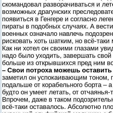
скомандовал разворачиваться и лет
возможных драгунских преследовате
появиться в Генгере и согласно лег
пираты в подобных случаях. А вест
военных означало навлечь подозрен
рисковать хоть шатким, но всё-так
Как ни хотел он своими глазами ув
надо было уходить, завершать свой 
больше из открывшихся пред ним в
– Свои потроха можешь оставить
заметил он успокаивающим тоном, п
подальше от корабельного борта – а
будто он умеет летать, от отчаянья-т
Впрочем, даже в таком подозритель
всё-таки оставалось. Абсолютно пло