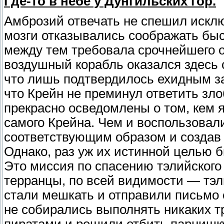
Где-то в небе у Дунгильских гор.
Амброзий отвечать не спешил исклю
мозги отказывались соображать быс
между тем требовала срочнейшего о
воздушный корабль оказался здесь с
что лишь подтвердилось ехидным з
что Крейн не преминул ответить зло
прекрасно осведомлены о том, кем я
самого Крейна. Чем и воспользовал
соответствующим образом и создав 
Однако, раз уж их истинной целью 
Это миссия по спасению тэлийского 
терранцы, по всей видимости — тэл
стали мешкать и отправили письмо с
не собирались выполнять никаких т
пиратами и решили отбить парнишк