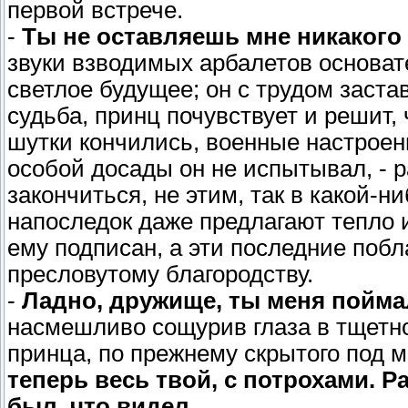
первой встрече.
-
Ты не оставляешь мне никакого
звуки взводимых арбалетов основат
светлое будущее; он с трудом заст
судьба, принц почувствует и решит,
шутки кончились, военные настроены
особой досады он не испытывал, - 
закончиться, не этим, так в какой-н
напоследок даже предлагают тепло и 
ему подписан, а эти последние побл
пресловутому благородству.
-
Ладно, дружище, ты меня пойма
насмешливо сощурив глаза в тщетн
принца, по прежнему скрытого под ма
теперь весь твой, с потрохами. Ра
был, что видел...