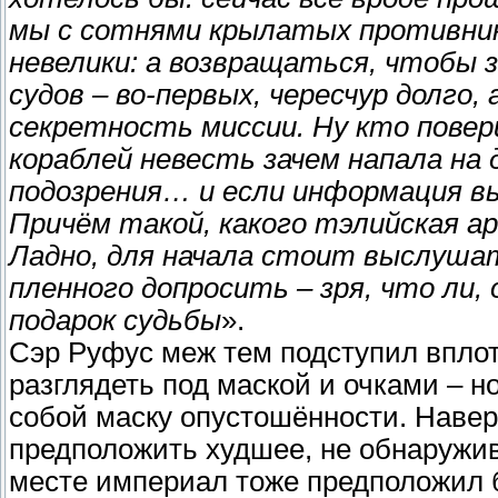
мы с сотнями крылатых противнико
невелики: а возвращаться, чтобы 
судов – во-первых, чересчур долго,
секретность миссии. Ну кто пове
кораблей невесть зачем напала на
подозрения… и если информация вы
Причём такой, какого тэлийская а
Ладно, для начала стоит выслушат
пленного допросить – зря, что ли, о
подарок судьбы
».
Сэр Руфус меж тем подступил вплот
разглядеть под маской и очками – н
собой маску опустошённости. Навер
предположить худшее, не обнаружив 
месте империал тоже предположил 