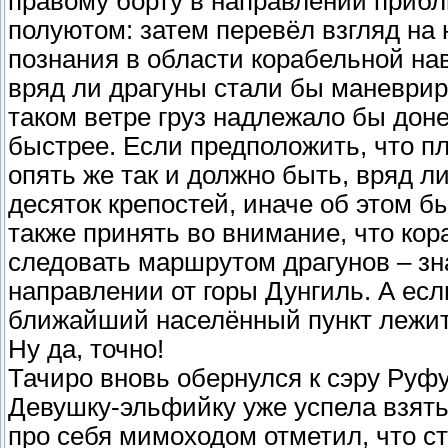
правому борту в направлении прибл
полуютом: затем перевёл взгляд на 
познания в области корабельной нав
вряд ли драгуны стали бы маневриро
таком ветре груз надлежало бы дон
быстрее. Если предположить, что п
опять же так и должно быть, вряд ли
десяток крепостей, иначе об этом б
также принять во внимание, что кор
следовать маршрутом драгунов – зн
направлении от горы Дунгиль. А есл
ближайший населённый пункт лежи
Ну да, точно!
Тачиро вновь обернулся к сэру Руф
Девушку-эльфийку уже успела взят
про себя мимоходом отметил, что ст