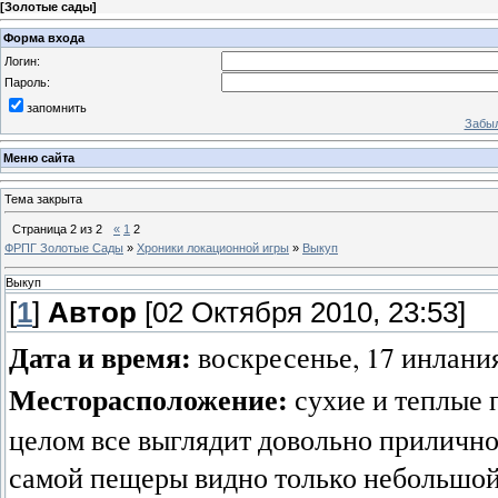
[
Золотые сады
]
Форма входа
Логин:
Пароль:
запомнить
Забыл
Меню сайта
Тема закрыта
Страница
2
из
2
«
1
2
ФРПГ Золотые Сады
»
Хроники локационной игры
»
Выкуп
Выкуп
[
1
]
Автор
[02 Октября 2010, 23:53]
Дата и время:
воскресенье, 17 инлания 
Месторасположение:
сухие и теплые 
целом все выглядит довольно прилично 
самой пещеры видно только небольшой