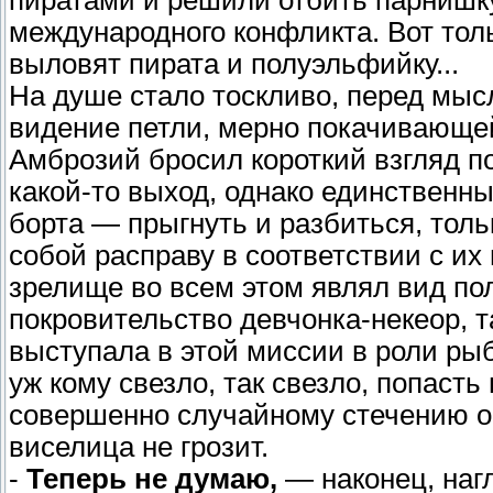
международного конфликта. Вот тол
выловят пирата и полуэльфийку...
На душе стало тоскливо, перед мыс
видение петли, мерно покачивающей
Амброзий бросил короткий взгляд п
какой-то выход, однако единственн
борта — прыгнуть и разбиться, толь
собой расправу в соответствии с их
зрелище во всем этом являл вид по
покровительство девчонка-некеор, т
выступала в этой миссии в роли рыб
уж кому свезло, так свезло, попасть
совершенно случайному стечению об
виселица не грозит.
-
Теперь не думаю,
— наконец, нагл