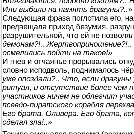
Втягиваются, подобно когтям?.. Н
Или выбили на память драгуны?..»
Следующая фраза поглотила его, на
предвещала приход безумия, разруш
разрушительной, что ей не позволя
демонам?!.. Жертвоприношение?!..
осмелились пойти на такое!»
И гнев и отчаянье прорывались отку
словно исподволь, поднималось чё
уже опоздали?.. Что, если драгуны
ритуал, и отсутствие более чем 
участников ничем не облегчит уча
псевдо-пиратского корабля перехв
Его брата. Оливера. Его брата, ко
сделал зла!..»
Тачиро вмешался вовремя (возможн