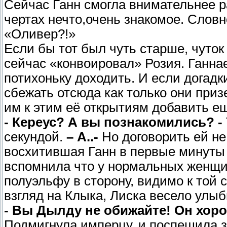
Сейчас Ганн смогла внимательнее р
чертах нечто,очень знакомое. Слов
«Оливер?!»
Если бы тот был чуть старше, чуток 
сейчас «конвоировал» Розия. Ганна
потихоньку доходить. И если дога
сбежать отсюда как только они при
им к этим её открытиям добавить е
- Кереус? А вы познакомились? -
секундой.
– А..-
Но договорить ей не
восхитившая Ганн в первые минуты 
вспомнила что у нормальных женщин 
полуэльфу в сторону, видимо к той
взгляд на Клыка, Лиска весело улыб
- Вы Дылду не обижайте! Он хоро
Подмигнула имперцу, и поспешила за