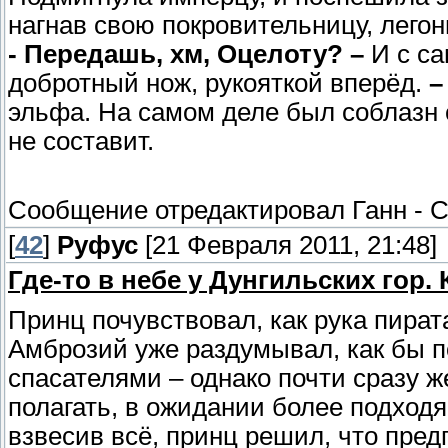
нагнав свою покровительницу, легон
- Передашь, хм, Оцелоту? –
И с с
добротный нож, рукояткой вперёд.
–
эльфа. На самом деле был соблазн 
не составит.
Сообщение отредактировал
Ганн
-
С
[
42
]
Руфус
[21 Февраля 2011, 21:48]
Где-то в небе у Дунгильских гор. 
Принц почувствовал, как рука пират
Амброзий уже раздумывал, как бы п
спасателями – однако почти сразу 
полагать, в ожидании более подход
взвесив всё, принц решил, что пре