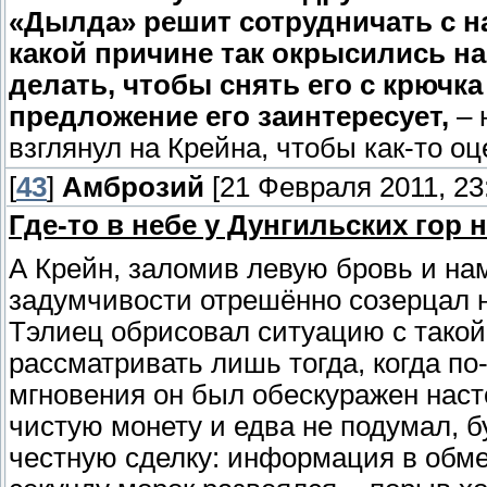
«Дылда» решит сотрудничать с н
какой причине так окрысились на
делать, чтобы снять его с крючка
предложение его заинтересует,
– 
взглянул на Крейна, чтобы как-то оц
[
43
]
Амброзий
[21 Февраля 2011, 23
Где-то в небе у Дунгильских гор
А Крейн, заломив левую бровь и на
задумчивости отрешённо созерцал н
Тэлиец обрисовал ситуацию с такой 
рассматривать лишь тогда, когда п
мгновения он был обескуражен насто
чистую монету и едва не подумал, б
честную сделку: информация в обме