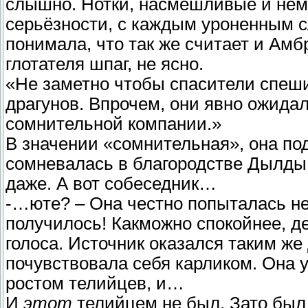
слышно. Нотки, насмешливые и нем
серьёзности, с каждым уроненным с
понимала, что так же считает и Амб
глотателя шпаг, не ясно.
«Не заметно чтобы спасители спеш
драгунов. Впрочем, они явно ожидал
сомнительной компании.»
В значении «сомнительная», она по
сомневалась в благородстве Дылды. 
даже. А вот собеседник…
-…юте? – Она честно попыталась не 
получилось! Какможно спокойнее, де
голоса. Источник оказался таким же
почувствовала себя карликом. Она у
ростом телийцев, и…
И
этот
телийцем не был. Зато был 