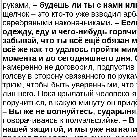
руками,
– будешь ли ты с нами ил
щелчок – это кто-то уже взводил ар
серебряными наконечниками.
– Есл
одежду, еду и чего-нибудь горячит
забывай, что ты всё ещё обязан 
всё же как-то удалось пройти мим
момента и до сегодняшнего дня. 
намеренно не договорил, подпустив 
голову в сторону связанного по рука
трюм, чтобы быть уверенными, что 
лишнего. Пока крылатый человеко-я
поручиться, в какую минуту он придё
– Вы же не волнуйтесь, сударыня
поворачиваясь к полуэльфийке.
– В
нашей защитой, и мы уже нагнали