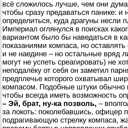
всё сложилось лучше, чем они дум
чтобы сразу предаваться панике: и
определиться, куда драгуны несли 
Империал оглянулся в поисках како
вариантом было бы наведаться в ка
показаниями компаса, но оставлять 
и не наедине – но остальные вряд ли
могут не успеть среагировать) не х
неподалёку от себя он заметил парн
предплечье которого охватывал шир
компасом. Подобные штуки обычно 
чтобы всегда иметь возможность оп
– Эй, брат, ну-ка позволь,
– вполго
за локоть: поколебавшись, офицер п
подрагивающую стрелку компаса, жа