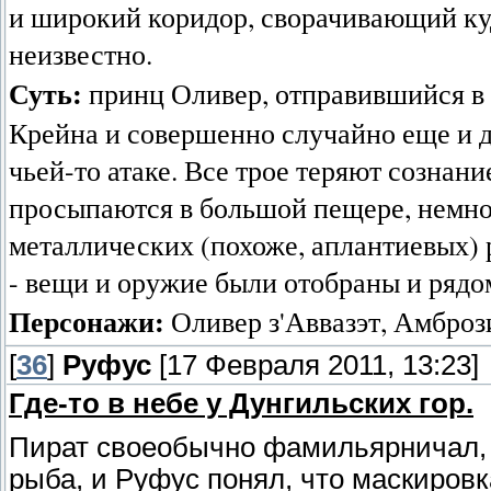
и широкий коридор, сворачивающий ку
неизвестно.
Суть:
принц Оливер, отправившийся в 
Крейна и совершенно случайно еще и д
чьей-то атаке. Все трое теряют сознание
просыпаются в большой пещере, немно
металлических (похоже, аплантиевых) 
- вещи и оружие были отобраны и рядом
Персонажи:
Оливер з'Аввазэт, Амбрози
[
36
]
Руфус
[17 Февраля 2011, 13:23]
Где-то в небе у Дунгильских гор.
Пират своеобычно фамильярничал, н
рыба, и Руфус понял, что маскировк