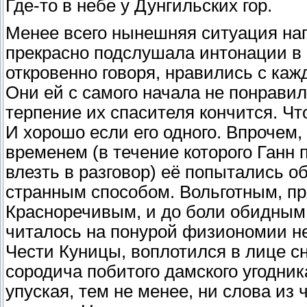
Где-то в небе у Дунгильских гор.
Менее всего нынешняя ситуация на
прекрасно подслушала интонации в 
откровенно говоря, нравились с кажд
Они ей с самого начала не понравил
терпение их спасителя кончится. Чт
И хорошо если его одного. Впрочем,
временем (в течение которого Ганн
влезть в разговор) её попытались о
странным способом. Вольготным, пря
Красноречивым, и до боли обидным.
читалось на понурой физиономии не
Чести Куницы, воплотился в лице с
сородича побитого дамского угодни
упуская, тем не менее, ни слова из