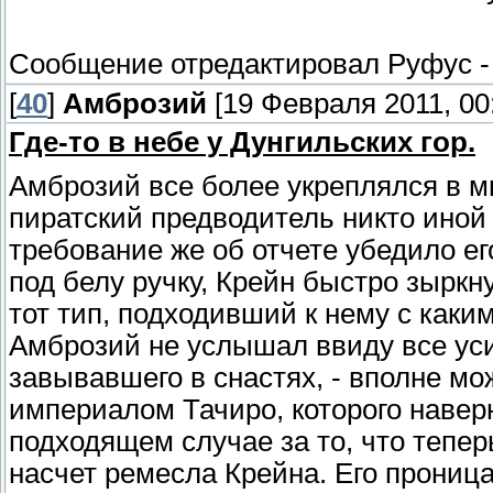
Сообщение отредактировал
Руфус
[
40
]
Амброзий
[19 Февраля 2011, 00
Где-то в небе у Дунгильских гор.
Амброзий все более укреплялся в м
пиратский предводитель никто иной
требование же об отчете убедило ег
под белу ручку, Крейн быстро зыркну
тот тип, подходивший к нему с каким
Амброзий не услышал ввиду все ус
завывавшего в снастях, - вполне мо
империалом Тачиро, которого навер
подходящем случае за то, что тепер
насчет ремесла Крейна. Его прониц