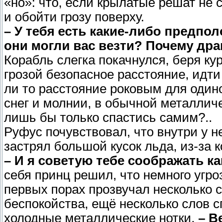
«но»: что, если крылатые решат не 
и обойти грозу поверху.
– У тебя есть какие-либо предпо
они могли вас везти? Почему др
Корабль слегка покачнулся, беря ку
грозой безопасное расстояние, идти
ли то расстояние роковым для одино
снег и молнии, в обычной металличе
лишь бы только спастись самим?..
Руфус почувствовал, что внутри у не
застрял большой кусок льда, из-за 
– И я советую тебе соображать ка
себя принц решил, что немного угроз
первых порах прозвучал несколько с
беспокойства, ещё несколько слов с
холодные металлические нотки.
– В