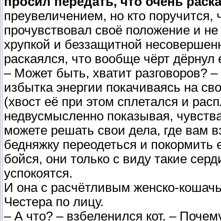
просил передать, что очень раска
преувеличением, но кто поручится, 
прочувствовал своё положение и не
хрупкой и беззащитной несовершенн
раскаялся, что вообще чёрт дёрнул е
– Может быть, хватит разговоров? –
избытка энергии покачиваясь на сво
(хвост её при этом сплетался и рас
недвусмысленно показывая, чувства
можете решать свои дела, где вам в
бедняжку переодеться и покормить 
бойся, они только с виду такие серд
успокоятся.
И она с расчётливым женско-кошач
Честера по лицу.
– А что? – взбеленился кот. – Почему