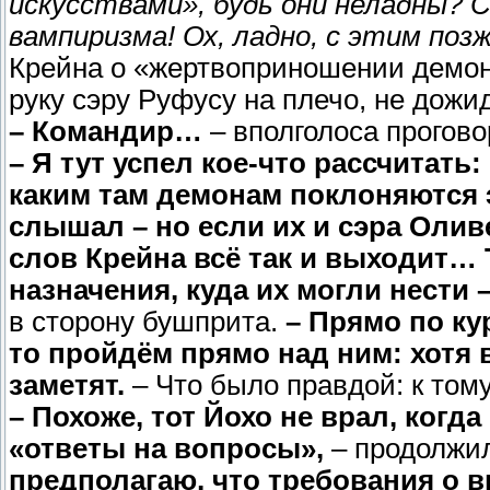
искусствами», будь они неладны? 
вампиризма! Ох, ладно, с этим поз
Крейна о «жертвоприношении демон
руку сэру Руфусу на плечо, не дожи
– Командир…
– вполголоса проговор
– Я тут успел кое-что рассчитать
каким там демонам поклоняются э
слышал – но если их и сэра Олив
слов Крейна всё так и выходит…
назначения, куда их могли нести –
в сторону бушприта.
– Прямо по ку
то пройдём прямо над ним: хотя в
заметят.
– Что было правдой: к тому
– Похоже, тот Йохо не врал, когд
«ответы на вопросы»,
– продолжи
предполагаю, что требования о в