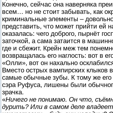
Конечно, сейчас она наверняка пре
всем… но не стоит забывать, как ок
криминальные элементы – довольно
представить, что может прийти ей на
оказалась: чего доброго, пырнёт го
заточкой, а сама затаится в машинн
где и сбежит. Крейн меж тем понемн
возвращалась его наглость: вот в е
«Олли», вот он нахально осклабилс
Вместо острых вампирских клыков в
самые обычные зубы. К тому же его
сэра Руфуса, лишены были обычного
зрачка.
«
Ничего не понимаю. Он что, съём
дурить? Или в самом деле владеет