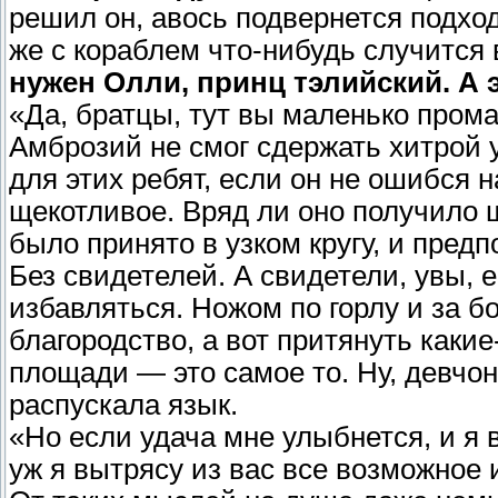
решил он, авось подвернется подхо
же с кораблем что-нибудь случится в
нужен Олли, принц тэлийский. А 
«Да, братцы, тут вы маленько промах
Амброзий не смог сдержать хитрой 
для этих ребят, если он не ошибся н
щекотливое. Вряд ли оно получило ш
было принято в узком кругу, и предп
Без свидетелей. А свидетели, увы, ес
избавляться. Ножом по горлу и за б
благородство, а вот притянуть какие
площади — это самое то. Ну, девчон
распускала язык.
«Но если удача мне улыбнется, и я
уж я вытрясу из вас все возможное 