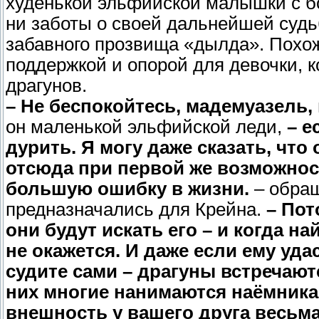
худенькой эльфийской малышки с б
ни заботы о своей дальнейшей судьб
забавного прозвища «дылда». Похож
поддержкой и опорой для девочки, к
драгунов.
– Не беспокойтесь, мадемуазель,
он маленькой эльфийской леди,
– е
дурить. Я могу даже сказать, что
отсюда при первой же возможнос
большую ошибку в жизни.
– обращ
предназначались для Крейна.
– Пот
они будут искать его – и когда на
не окажется. И даже если ему удас
судите сами – драгуны встречаютс
них многие нанимаются наёмника
внешность у вашего друга весьма