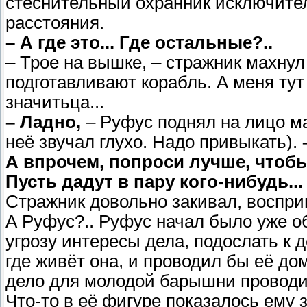
стеснительный охранник исключител
расстояния.
– А где это... Где остальные?..
– Трое на вышке, – стражник махнул
подготавливают корабль. А меня тут
значитьца...
– Ладно,
– Руфус поднял на лицо мас
неё звучал глухо. Надо привыкать).
А впрочем, попроси лучше, чтобы
Пусть дадут в пару кого-нибудь...
Стражник довольно закивал, восприня
А Руфус?.. Руфус начал было уже об
угрозу интересы дела, подослать к д
где живёт она, и проводил бы её до
дело для молодой барышни проводит
Что-то в её фигуре показалось ему 