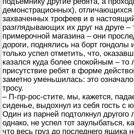
подъёмнику другие ребята, а проход
демонстрационных), отличающихся д
захваченных трофеев и в настоящи
разглядывающих их друг на друге –
примерочной магазина – они просле
дороги, поднялись на борт гондолы 
только успел отметить, что, оказав
казался куда более спокойным – то л
присутствие ребят в форме действо
заметно уменьшилась: это означало,
тросу.
– П-пр-рос-стите, мы, кажется, пад
сиденье, выдохнул из себя гость с ю
Один из парней подтолкнул другого л
однако, не успел тот заулыбаться, 
что весь груз до последнего ящика