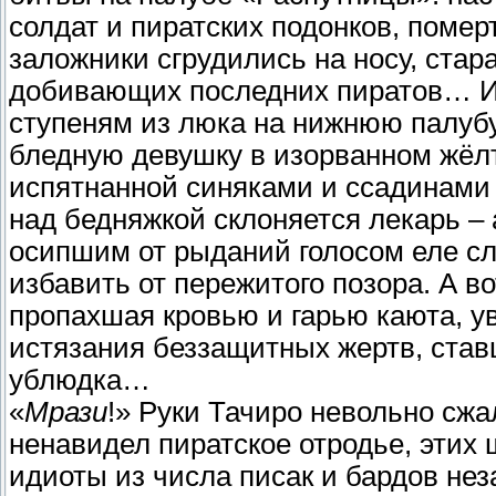
солдат и пиратских подонков, поме
заложники сгрудились на носу, стара
добивающих последних пиратов… И
ступеням из люка на нижнюю палубу,
бледную девушку в изорванном жёл
испятнанной синяками и ссадинами 
над бедняжкой склоняется лекарь – 
осипшим от рыданий голосом еле сл
избавить от пережитого позора. А в
пропахшая кровью и гарью каюта, у
истязания беззащитных жертв, став
ублюдка…
«
Мрази
!» Руки Тачиро невольно сжал
ненавидел пиратское отродье, этих
идиоты из числа писак и бардов не