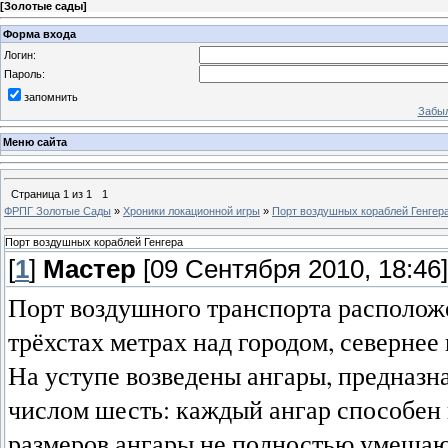
[
Золотые сады
]
Форма входа
Логин:
Пароль:
запомнить
Забыл
Меню сайта
Страница
1
из
1
1
ФРПГ Золотые Сады
»
Хроники локационной игры
»
Порт воздушных кораблей Генгер
Порт воздушных кораблей Генгера
[
1
]
Мастер
[09 Сентября 2010, 18:46]
Порт воздушного транспорта располож
трёхстах метрах над городом, севернее
На уступе возведены ангары, предназ
числом шесть: каждый ангар способен в
размеров ангары не полностью умещают