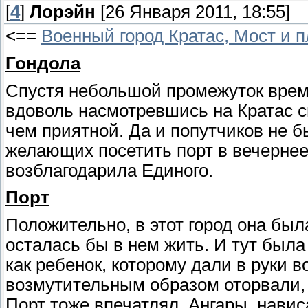
[
4
]
Лорэйн
[26 Января 2011, 18:55]
<==
Военный город Кратас, Мост и 
Гондола
Спустя небольшой промежуток време
вдоволь насмотревшись на Кратас с
чем приятной. Да и попутчиков не б
желающих посетить порт в вечернее
возблагодарила Единого.
Порт
Положительно, в этот город она бы
осталась бы в нем жить. И тут была
как ребенок, которому дали в руки 
возмутительным образом оторвали, 
Порт тоже впечатлял. Ангары, навис