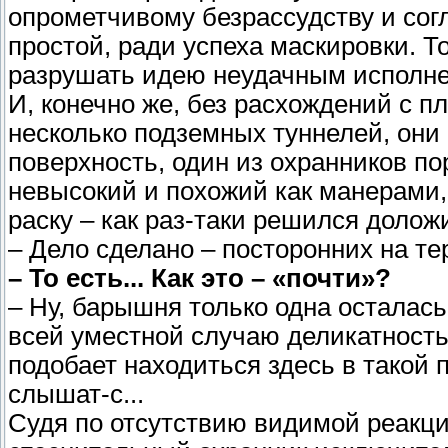
опрометчивому безрассудству и сог
простой, ради успеха маскировки. Т
разрушать идею неудачным исполн
И, конечно же, без расхождений с п
несколько подземных туннелей, они
поверхность, один из охранников по
невысокий и похожий как манерами,
раску – как раз-таки решился долож
– Дело сделано – посторонних на те
– То есть... Как это – «почти»?
– Ну, барышня только одна осталась. 
всей уместной случаю деликатност
подобает находиться здесь в такой по
слышат-с...
Судя по отсутствию видимой реакц