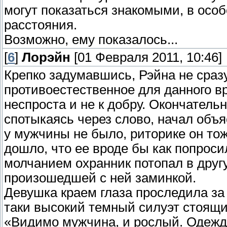
могут показаться знакомыми, в особ
расстояния.
Возможно, ему показалось...
[
6
]
Лорэйн
[01 Февраля 2011, 10:46]
Крепко задумавшись, Рэйна не сразу
противоестественное для данного в
неспроста и не к добру. Окончатель
спотыкаясь через слово, начал объ
у мужчины не было, риторике он тож
дошло, что ее вроде бы как попроси
молчанием охранник потопал в другу
произошедшей с ней заминкой.
Девушка краем глаза проследила з
таки высокий темный силуэт стоящи
«Видимо мужчина, и рослый. Одежда