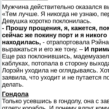
Мужчина действительно оказался вы
«Тем лучше. Я никогда не узнаю, п
Девушка коротко поклонилась.
- Прошу прощения, я, кажется, п
сейчас же покину порт и я никого
находилась,
- отрапортовала Рэйна
выражаться и его же тону. –
И прими
Еще раз поклонившись, мадемуазел
каблуках, потопала в сторону выход
Лорэйн уходила не оглядываясь. Хот
заявила, что уходит и не путается п
делать.
Гондола
Только усевшись в гондолу, она с з
отлету корабль. И почему вдруг кому