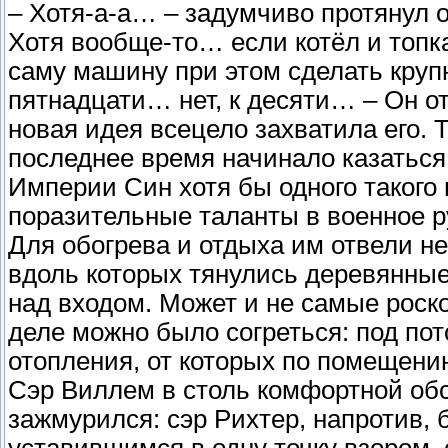
– Хотя-а-а… – задумчиво протянул 
Хотя вообще-то… если котёл и топка
саму машину при этом сделать крупн
пятнадцати… нет, к десяти… – Он о
новая идея всецело захватила его. 
последнее время начинало казаться,
Империи Син хотя бы одного такого 
поразительные таланты в военное р
Для обогрева и отдыха им отвели н
вдоль которых тянулись деревянны
над входом. Может и не самые роск
деле можно было согреться: под по
отопления, от которых по помещени
Сэр Виллем в столь комфортной обс
зажмурился: сэр Рихтер, напротив, 
уставившимся в одну точку взором,