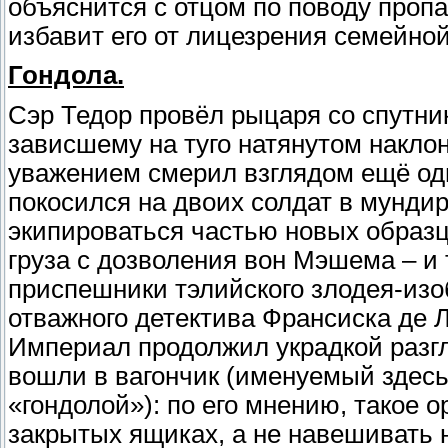
объяснится с отцом по поводу пропа
избавит его от лицезрения семейн
Гондола.
Сэр Тедор провёл рыцаря со спутник
зависшему на туго натянутом накло
уважением смерил взглядом ещё одн
покосился на двоих солдат в мундир
экипироваться частью новых образц
груза с дозволения вон Мэшема – и 
приспешники тэлийского злодея-изо
отважного детектива Франсиска де 
Империал продолжил украдкой разгл
вошли в вагончик (именуемый здесь
«гондолой»): по его мнению, такое 
закрытых ящиках, а не навешивать 