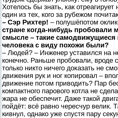
Хотелось бы знать, как отреагирует
один из тех, кого за рубежом почита
– Сэр Рихтер!
– полушёпотом оклик
стране когда-нибудь пробовали м
смысле – такие самодвижущиеся 
человека с виду похожи были?
– Людей? – Инженер уставился на не
конечно. Раньше пробовали, вроде сл
только никто ничего доказать не смо
движения рук и ног копировал – впо
движение потом приводить? Пар бес
компактного парового котла не сдела
жара не обеспечит. Даже такой двига
пойдёт: всё равно чересчур велик. 
кивнул, однако уже спустя пару сек