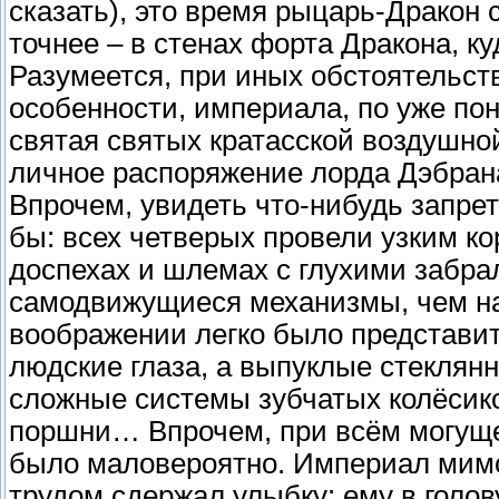
сказать), это время рыцарь-Дракон 
точнее – в стенах форта Дракона, ку
Разумеется, при иных обстоятельст
особенности, империала, по уже по
святая святых кратасской воздушно
личное распоряжение лорда Дэбрана
Впрочем, увидеть что-нибудь запрет
бы: всех четверых провели узким к
доспехах и шлемах с глухими забра
самодвижущиеся механизмы, чем н
воображении легко было представит
людские глаза, а выпуклые стеклян
сложные системы зубчатых колёсик
поршни… Впрочем, при всём могуще
было маловероятно. Империал мимо
трудом сдержал улыбку: ему в голо