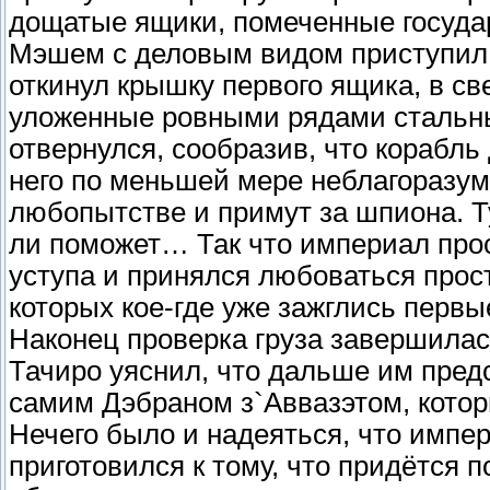
дощатые ящики, помеченные госуда
Мэшем с деловым видом приступил к
откинул крышку первого ящика, в с
уложенные ровными рядами стальны
отвернулся, сообразив, что корабль
него по меньшей мере неблагоразум
любопытстве и примут за шпиона. Т
ли поможет… Так что империал прост
уступа и принялся любоваться прос
которых кое-где уже зажглись первы
Наконец проверка груза завершилас
Тачиро уяснил, что дальше им пред
самим Дэбраном з`Аввазэтом, кото
Нечего было и надеяться, что импер
приготовился к тому, что придётся 