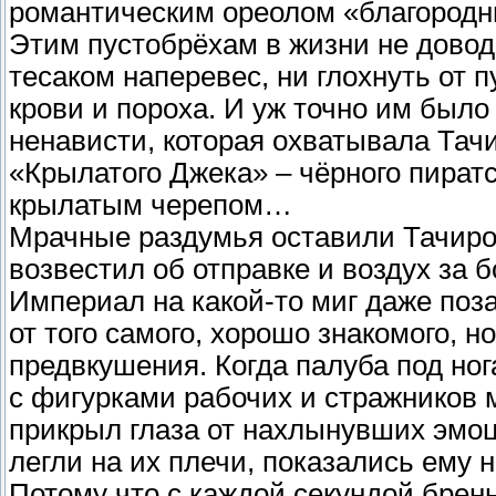
романтическим ореолом «благородн
Этим пустобрёхам в жизни не довод
тесаком наперевес, ни глохнуть от 
крови и пороха. И уж точно им было
ненависти, которая охватывала Тач
«Крылатого Джека» – чёрного пира
крылатым черепом…
Мрачные раздумья оставили Тачиро 
возвестил об отправке и воздух за 
Империал на какой-то миг даже поза
от того самого, хорошо знакомого, н
предвкушения. Когда палуба под но
с фигурками рабочих и стражников 
прикрыл глаза от нахлынувших эмоци
легли на их плечи, показались ему
Потому что с каждой секундой брен