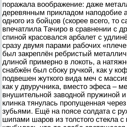
поражала воображение: даже металл
деревянным прикладом наподобие а
одного из бойцов (скорее всего, то
впечатлила Тачиро в сравнении с др
спиной красовался арбалет с удли
сразу двумя парами рабочих «плече
был закреплён ребристый металлич
длиной примерно в локоть, а натяж
снабжён был сбоку ручкой, как у ко
подвешен жуткого вида меч с масси
как у двуручника, вместо эфеса – м
внушительной заводной пружиной и 
клинка тянулась пропущенная через
зубьями. Ещё на поясе солдата с р
шипами шаров из толстого стекла с 