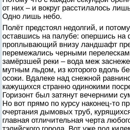
от них – и вокруг расстилалось лиш
Одно лишь небо.
Полёт предстоял недолгий, и потому
оставшись на палубе: опершись на 
проплывающий внизу ландшафт пре
перемежались черными перелесками
замёрзшей реки – вода меж заснеже
мутным льдом, из которого вдоль бе
осоки. Вдалеке над снежной равнин
кажущихся странно одинокими посре
Горизонт был затянут вечерними су
Но вот прямо по курсу наконец-то п
очертания дымовых труб, курящихс
главная отличительная черта любо
тэлийского города. Вот уже под ки