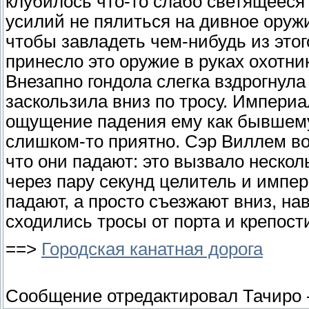
клубилось что-то слабо светящееся
усилий не пялиться на дивное оружи
чтобы завладеть чем-нибудь из этог
принесло это оружие в руках охотн
Внезапно гондола слегка вздрогнула
заскользила вниз по тросу. Империа
ощущение падения ему как бывшем
слишком-то приятно. Сэр Виллем во
что они падают: это вызвало нескол
через пару секунд целитель и импер
падают, а просто съезжают вниз, на
сходились тросы от порта и крепости
==>
Городская канатная дорога
Сообщение отредактировал
Тачиро