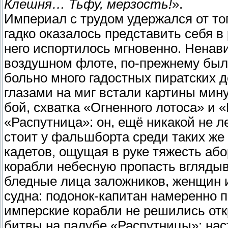
Клешня… Тьфу, мерзость!
».
Империал с трудом удержался от тог
гадко оказалось представить себя в
него испортилось мгновенно. Ненави
воздушном флоте, по-прежнему была
больно много гадостных пиратских 
глазами на миг встали картины мин
бой, схватка «Огненного лотоса» и 
«Распутница»: он, ещё никакой не л
стоит у фальшборта среди таких ж
кадетов, ощущая в руке тяжесть аб
корабли небесную пропасть вгляды
бледные лица заложников, женщин и
судна: подонок-капитан намеренно п
имперские корабли не решились от
битвы на палубе «Распутницы»: нас