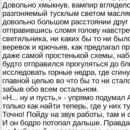
Довольно хмыкнув, вампир вгляделс
разгоняемый тусклым светом масля
довольно большом расстоянии друг от
отправившись сломя голову навстреч
светильника, ни каких бы то ни был
веревок и крючьев, как предлагал п
даже самой простенькой схемы, набр
будто отправился прогуляться до бл
исследовать горные недра, где сгин
главной целью во что бы то ни стало
забыв обо всем остальном.
«Н... ну и пусть,» - упрямо подумал 
только как найти теперь, где у них т
Точно! Пойду на звук работы, там и 
И он бодро потопал дальше. Правда