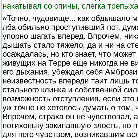
накатывал со спины, слегка трепых
«Точно, чудовище... как обдышало ме
лба обильно проступивший пот, дум
упорно шагать вперед. Впрочем, ни
дышать стало тяжело, да и ни на сте
осаждалась, но кто знает, что может
живущих на Терре еще никогда не в
его дыхания, убеждал себя Амбрози
неизвестность впереди таит лишь т
стального клинка и собственной сил
возможность отступления, если это 
уж точно не хотелось думать о том, 
Впрочем, страха он не чувствовал, 
потихоньку закипавшую злость, но
для него чувством, возникавшим вся