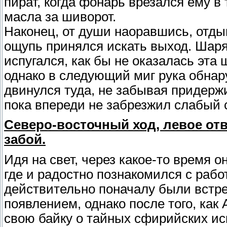
пират, когда фонарь врезался ему в
масла за шиворот.
Наконец, от души наоравшись, отд
ощупь принялся искать выход. Шаряс
испугался, как бы не оказалась эт
однако в следующий миг рука обнару
двинулся туда, не забывая придержив
пока впереди не забрезжил слабый с
Северо-восточный ход, левое отв
забой.
Идя на свет, через какое-то время о
где и радостно познакомился с рабо
действительно поначалу были встре
появлением, однако после того, ка
свою байку о тайных сфирийских иск