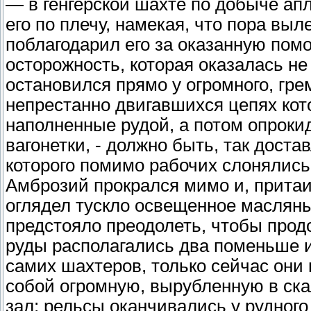
— в генгерской шахте по добыче ап
его по плечу, намекая, что пора вы
поблагодарил его за оказанную помо
осторожность, которая оказалась не
остановился прямо у огромного, гр
непрестанно двигавшихся цепях кот
наполненные рудой, а потом опрок
вагонетки, - должно быть, так доста
которого помимо рабочих слонялись
Амброзий прокрался мимо и, притаи
оглядел тускло освещенное маслян
предстояло преодолеть, чтобы прод
руды располагались два поменьше и
самих шахтеров, только сейчас они 
собой огромную, вырубленную в ск
зал; рельсы оканчивались у рудного