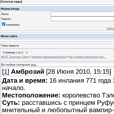
[
Золотые сады
]
Форма входа
Логин:
Пароль:
запомнить
Забыл
Меню сайта
Тема закрыта
Страница
1
из
1
1
ФРПГ Золотые Сады
»
Хроники локационной игры
»
Во глубине генгерских руд...
Во глубине генгерских руд...
[
1
]
Амброзий
[28 Июня 2010, 15:15]
Дата и время:
16 инлания 771 года 
начало.
Местоположение:
королевство Тэло
Суть:
расставшись с принцем Руфусо
мнительный и любопытный вампир-п