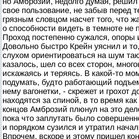
но Амброзий, недолго думая, решил 
свое пользование, не забыв перед 
грязным словцом насчет того, что ж
о способности видеть в темноте не 
Проход постепенно сужался, опоры 
Довольно быстро Крейн уяснил и то
слухом ориентироваться на шум такж
казалось, шел со всех сторон, много
искажаясь и теряясь. В какой-то м
подумать, будто работающий подъе
нему вагонетки, - скрежет и грохот 
находятся за спиной, в то время как
концов Амброзий плюнул на это дело
пока что заплутать было совершенн
и порядком сузился и утратил нача
Впрочем, вскоре и этому пришел кон