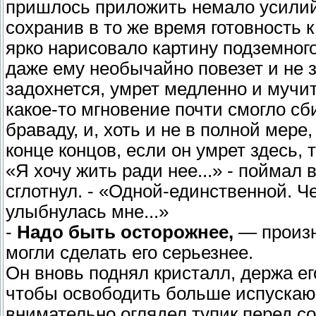
пришлось приложить немало усилий,
сохранив в то же время готовность 
ярко нарисовало картину подземного
даже ему необычайно повезет и не з
задохнется, умрет медленно и мучит
какое-то мгновение почти смогло сб
браваду, и, хоть и не в полной мере
конце концов, если он умрет здесь, 
«Я хочу жить ради нее...» - поймал
сглотнул. - «Одной-единственной. Че
улыбнулась мне...»
-
Надо быть осторожнее,
— произне
могли сделать его серьезнее.
Он вновь поднял кристалл, держа е
чтобы освободить больше испускающ
внимательно оглядел тупик перед со