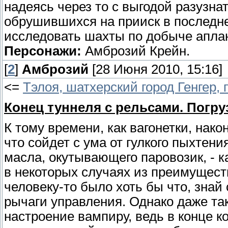
надеясь через то с выгодой разузна
обрушившихся на прииск в последне
исследовать шахты по добыче апла
Персонажи:
Амброзий Крейн.
[
2
]
Амброзий
[28 Июня 2010, 15:16]
<=
Тэлоя, шатхерский город Генгер, 
Конец туннеля с рельсами. Погр
К тому времени, как вагонетки, нак
что сойдет с ума от гулкого пыхтени
масла, окутывающего паровозик, - к
в некоторых случаях из преимуществ
человеку-то было хоть бы что, зна
рычаги управления. Однако даже та
настроение вампиру, ведь в конце к