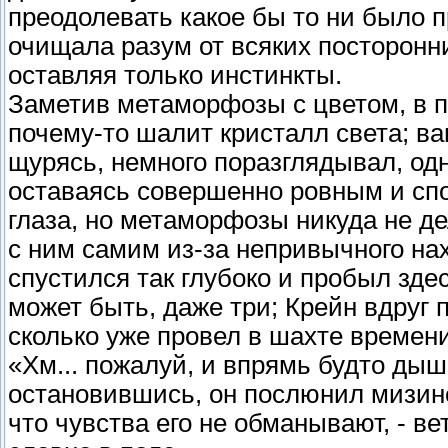
преодолевать какое бы то ни было п
очищала разум от всяких посторон
оставляя только инстинкты.
Заметив метаморфозы с цветом, в 
почему-то шалит кристалл света; ва
щурясь, немного поразглядывал, одн
оставаясь совершенно ровным и спо
глаза, но метаморфозы никуда не де
с ним самим из-за непривычного на
спустился так глубоко и пробыл здес
может быть, даже три; Крейн вдруг 
сколько уже провел в шахте времени.
«Хм... пожалуй, и впрямь будто дыш
остановившись, он послюнил мизинец
что чувства его не обманывают, - ве