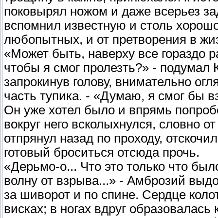
поковырял ножом и даже всерьез зад
вспомнил известную и столь хорошо
любопытных, и от претворения в жи
«Может быть, наверху все гораздо р
чтобы я смог пролезть?» - подумал 
запрокинув голову, внимательно ог
часть тупика. - «Думаю, я смог бы в
Он уже хотел было и впрямь попробо
вокруг него всколыхнулся, словно о
отпрянул назад по проходу, отскочи
готовый броситься отсюда прочь.
«Дерьмо-о... Что это только что бы
волну от взрыва...» - Амброзий выдо
за шиворот и по спине. Сердце колот
висках; в ногах вдруг образовалась 