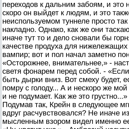
переходов к дальним забоям, и это
скоро он выйдет к людям, и это также
неиспользуемом туннеле просто так
накладно. Однако, как же они таскаю
иначе тут то и дело сновали бы горн
качестве продуха для нижележащих 
вампир; вот и пол начал заметно по
«Осторожнее, внимательнее,» - нас
светя фонарем перед собой. - «Если
быть дырки вниз. Вот смеху будет, е
помру с голоду... А и нескоро же мой
и не подумает. Как же это грустно...»
Подумав так, Крейн в следующее мгно
вдруг расчувствовался? Не иначе и
мысленным взором видел именно ее