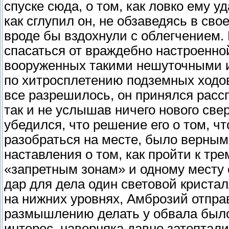
спуске сюда, о том, как ловко ему 
как сглупил он, не обзаведясь в св
вроде бы вздохнули с облегчением. 
спасаться от враждебно настроенно
вооруженных такими нешуточными ин
по хитросплетению подземных ходов,
все разрешилось, он принялся расс
так и не услышав ничего нового свер
убедился, что решение его о том, ч
разобраться на месте, было верным
наставления о том, как пройти к т
«запретным зонам» и одному месту 
дар для дела один световой кристал
на нижних уровнях, Амброзий отпра
размышлению делать у обвала было 
интерес, наверняка давно затоптали