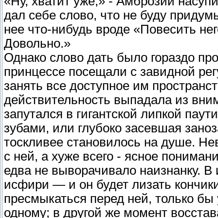
«Ну, хватит уже,» - Амброзий насупи
дал себе слово, что не буду придум
нее что-нибудь вроде «Повесить негод
Довольно.»
Однако слово дать было гораздо пр
принцессе посещали с завидной рег
занять все доступное им пространст
действительность выпадала из вним
запутался в гигантской липкой паут
зубами, или глубоко засевшая заноз
тоскливее становилось на душе. Не
с ней, а хуже всего - ясное понимани
едва не выворачивало наизнанку. В 
исфири — и он будет лизать кончики
пресмыкаться перед ней, только бы
одному; в другой же момент восстава