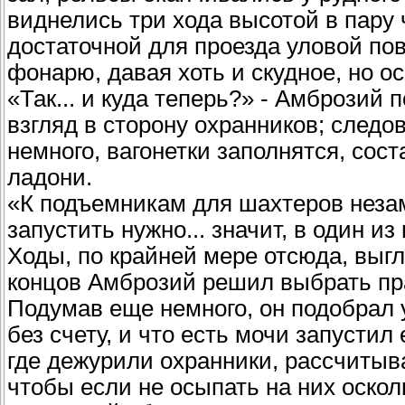
виднелись три хода высотой в пару
достаточной для проезда уловой пов
фонарю, давая хоть и скудное, но о
«Так... и куда теперь?» - Амброзий
взгляд в сторону охранников; след
немного, вагонетки заполнятся, соста
ладони.
«К подъемникам для шахтеров незам
запустить нужно... значит, в один из
Ходы, по крайней мере отсюда, выгл
концов Амброзий решил выбрать пра
Подумав еще немного, он подобрал 
без счету, и что есть мочи запустил 
где дежурили охранники, рассчитыва
чтобы если не осыпать на них осколк