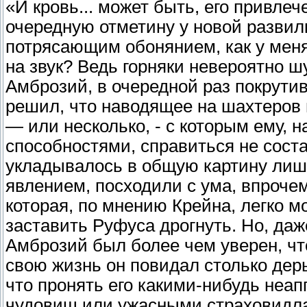
«И кровь... может быть, его привлеч
очередную отметину у новой развилк
потрясающим обонянием, как у меня.
на звук? Ведь горняки невероятно шу
Амброзий, в очередной раз покрутив
решил, что наводящее на шахтеров 
— или несколько, - с которым ему,
способностями, справиться не соста
укладывалось в общую картину лишь
явлением, посходили с ума, впроче
которая, по мнению Крейна, легко м
заставить Руфуса дрогнуть. Но, даж
Амброзий был более чем уверен, что
свою жизнь он повидал столько дер
что пронять его какими-нибудь не
чудовищ или ужасными страховидла