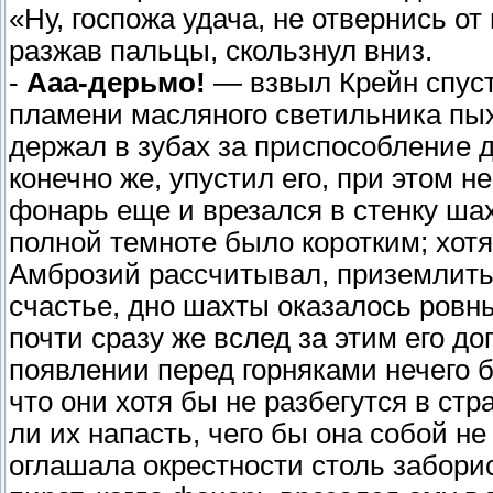
«Ну, госпожа удача, не отвернись от
разжав пальцы, скользнул вниз.
-
Ааа-дерьмо!
— взвыл Крейн спустя
пламени масляного светильника пых
держал в зубах за приспособление д
конечно же, упустил его, при этом н
фонарь еще и врезался в стенку шах
полной темноте было коротким; хотя
Амброзий рассчитывал, приземлитьс
счастье, дно шахты оказалось ровны
почти сразу же вслед за этим его д
появлении перед горняками нечего 
что они хотя бы не разбегутся в стр
ли их напасть, чего бы она собой н
оглашала окрестности столь забори