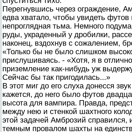
спуститься тихо.
Перегнувшись через ограждение, А
едва хватало, чтобы увидеть футов
непроглядная тьма. Немного подума
руды, украденный у дробилки, рассе
наконец, вздохнув с сожалением, бр
«Только бы не было слишком высоко.
прислушиваясь. - «Хотя, я в отличн
приземление как-нибудь уж выдержу.
Сейчас бы так пригодилась...»
В этот миг до его слуха донесся зв
кажется, до него было футов двадца
высота для вампира. Правда, предс
между нею и стенкой шахтного колод
этой задачей Амброзий справился, 
темным провалом шахты на единств