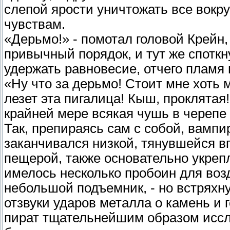
слепой ярости уничтожать все вокру
чувствам.
«Дерьмо!» - помотал головой Крейн
привычный порядок, и тут же спотк
удержать равновесие, отчего пламя 
«Ну что за дерьмо! Стоит мне хоть м
лезет эта пигалица! Кыш, проклятая
крайней мере всякая чушь в черепе
Так, препираясь сам с собой, вампир
заканчивался низкой, тянувшейся в
пещерой, также основательно укреп
имелось несколько пробоин для воз
небольшой подъемник, - но встряхн
отзвуки ударов металла о камень и
пират тщательнейшим образом иссле