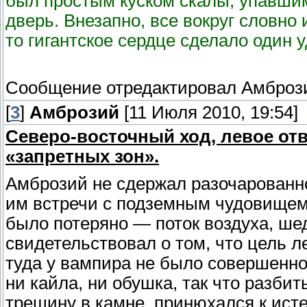
был простым куском скалы, упавшим
дверь. Внезапно, все вокруг словно
то гигантское сердце сделало один у
Сообщение отредактировал
Амброз
[
3
]
Амброзий
[11 Июля 2010, 19:54]
Северо-восточный ход, левое отв
«запретных зон».
Амброзий не сдержал разочарованно
им встречи с подземным чудовищем 
было потеряно — поток воздуха, ше
свидетельствовал о том, что цель ле
туда у вампира не было совершенно 
ни кайла, ни обушка, так что разби
трещину в камне, принюхался к ист