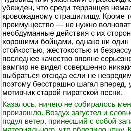
убежден, что среди терранцев немал
кровожадному страшилищу. Кроме тог
преимущество — не нужно волновать
необдуманные действия с их сторон
хорошими бойцами, однако ни один
стойкостью, жестокостью и безрасс
последнее качество вполне серьезн
вампир не видел совершенно никаки
выбраться отсюда если не невредимы
поэтому бесстрашно шагал вперед, 
мотивчик старой пиратской песни.
Казалось, ничего не собиралось мен
произошло. Воздух загустел и словн
подул ветер, принесший с собой запа
материального, что облепило кожу. 