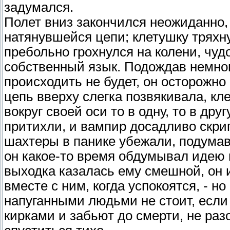
задумался.
Полет вниз закончился неожиданно, н
натянувшейся цепи; клетушку тряхну
пребольно грохнулся на колени, чуд
собственный язык. Подождав немног
происходить не будет, он осторожно
цепь вверху слегка позвякивала, к
вокруг своей оси то в одну, то в дру
притихли, и вампир досадливо скри
шахтеры в панике убежали, подумав,
он какое-то время обдумывал идею 
выходка казалась ему смешной, он и
вместе с ним, когда успокоятся, - но
напуганными людьми не стоит, если 
кирками и забьют до смерти, не раз