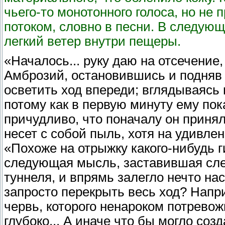
чьего-то монотонного голоса, но не
потоком, словно в песни. В следующ
легкий ветер внутри пещеры.
«Началось... руку даю на отсечение, 
Амброзий, остановившись и подняв
осветить ход впереди; вглядываясь 
потому как в первую минуту ему пок
причудливо, что поначалу он принял
несет с собой пыль, хотя на удивле
«Похоже на отрыжку какого-нибудь г
следующая мысль, заставившая слег
туннеля, и впрямь залегло нечто на
запросто перекрыть весь ход? Напр
червь, которого ненароком потрево
глубоко... А иначе что бы могло соз