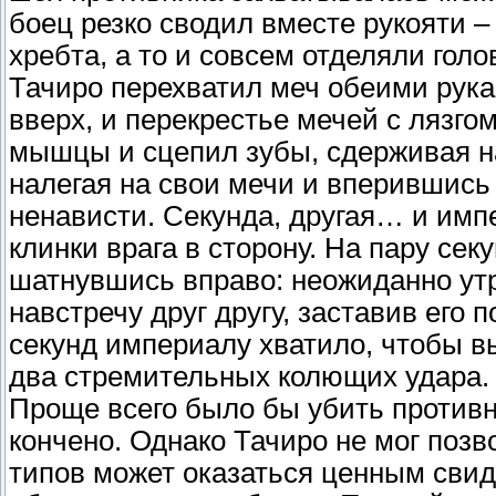
боец резко сводил вместе рукояти –
хребта, а то и совсем отделяли голов
Тачиро перехватил меч обеими рука
вверх, и перекрестье мечей с лязго
мышцы и сцепил зубы, сдерживая на
налегая на свои мечи и вперившись
ненависти. Секунда, другая… и имп
клинки врага в сторону. На пару сек
шатнувшись вправо: неожиданно утр
навстречу друг другу, заставив его 
секунд империалу хватило, чтобы в
два стремительных колющих удара.
Проще всего было бы убить противни
кончено. Однако Тачиро не мог позво
типов может оказаться ценным свид