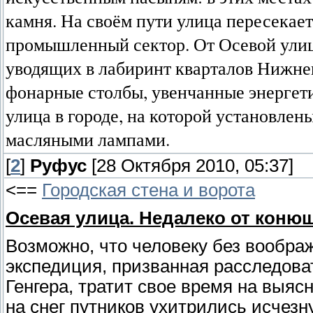
камня. На своём пути улица пересекае
промышленный сектор. От Осевой улиц
уводящих в лабиринт кварталов Нижне
фонарные столбы, увенчанные энергет
улица в городе, на которой установле
масляными лампами.
[
2
]
Руфус
[28 Октября 2010, 05:37]
<==
Городская стена и ворота
Осевая улица. Недалеко от коню
Возможно, что человеку без вообра
экспедиция, призванная расследова
Генгера, тратит свое время на выяс
на снег путников ухитрились исчезн