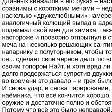
длинных кинжалов в его руках – нас
сравнимы с короткими мечами – нед
насколько «дружелюбными» намерен
аналогичный колющий выпад в адрес
поднимал свой меч для замаха, такж
настороже и проворно отпрыгнул в 
меча на несколько решающих сантим
напарнику с полуторником, чтобы то
он... сделает своё черное дело, по 
своим топором Найт, и хотя вряд ли
долго продержаться супротив двухк
во времени это давало – и грех был
И снова удар, и снова парирование,
наёмника, что всё кончится хорошо,
оружие и достаточно полно и обстоя
Потому что всё это было неправдой.