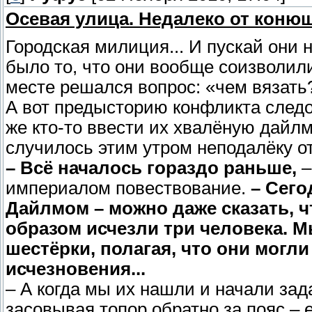
Осевая улица. Недалеко от коню
Городская милиция... И пускай они 
было то, что они вообще соизволили
месте решался вопрос: «чем вязать
А вот предысторию конфликта след
же кто-то ввести их хвалёную дайлм
случилось этим утром неподалёку о
– Всё началось гораздо раньше,
–
империалом повествование.
– Сего
Дайлмом – можно даже сказать, 
образом исчезли три человека. 
шестёрки, полагая, что они могл
исчезновения...
– А когда мы их нашли и начали зад
засовывая топор обратно за пояс – 