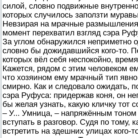
силой, словно подвижные внутреннос
которых случилось заползти мура
Невзирая на мрачные размышления, 
момент перехватил взгляд сэра Руф
За углом обнаружился неприметно 
словно бы дожидавшийся кого-то. По
которых вёл себя неспокойно, время
Кажется, рядом с этим человеком ем
что хозяином ему мрачный тип явно
смирно. Как и следовало ожидать,
сэра Руфуса: придержав коня, он н
бы желая узнать, какую кличку тот с
– У... Умница, – напряжённым тоном
вступать в разговор. Судя по тому, к
встретить на здешних улицах кого-т