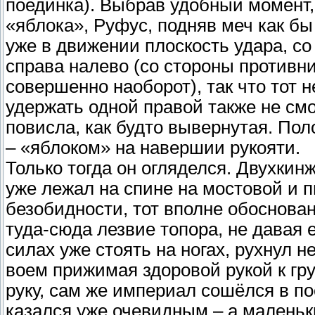
поединка). Выбрав удобный момент, 
«яблока», Руфус, подняв меч как бы
уже в движении плоскость удара, с
справа налево (со стороны противни
совершенно наоборот), так что тот н
удержать одной правой также не смог
повисла, как будто вывернутая. Пол
– «яблоком» на навершии рукояти.
Только тогда он огляделся. Двухкин
уже лежал на спине на мостовой и 
безобидности, тот вполне обоснова
туда-сюда лезвие топора, не давая 
силах уже стоять на ногах, рухнул н
воем прижимая здоровой рукой к гр
руку, сам же империал сошёлся в по
казался уже очевидным – а малень