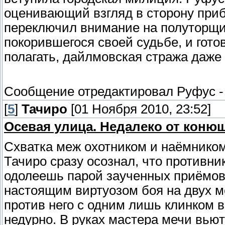
оценивающий взгляд в сторону при
переключил внимание на полуторщик
покорившегося своей судьбе, и гото
полагать, дайлмовская стража даже
Сообщение отредактировал
Руфус
[
5
]
Тачиро
[01 Ноября 2010, 23:52]
Осевая улица. Недалеко от коню
Схватка меж охотником и наёмником
Тачиро сразу осознал, что противни
одолеешь парой заученных приёмов
настоящим виртуозом боя на двух м
против него с одним лишь клинком в
недурно. В руках мастера мечи вью