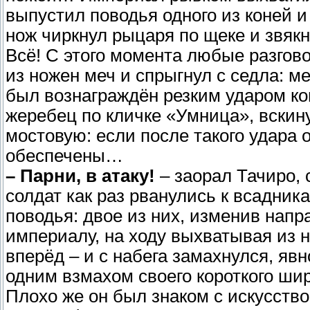
выпустил поводья одного из коней и
нож чиркнул рыцаря по щеке и звякн
Всё! С этого момента любые разгов
из ножен меч и спрыгнул с седла: 
был вознаграждён резким ударом ко
жеребец по кличке «Умница», вскин
мостовую: если после такого удара
обеспечены…
– Парни, в атаку!
– заорал Тачиро, 
солдат как раз рванулись к всадник
поводья: двое из них, изменив напр
империалу, на ходу выхватывая из 
вперёд – и с набега замахнулся, яв
одним взмахом своего короткого шир
Плохо же он был знаком с искусств