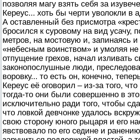
позволяя магу взять себя за изувече
Кереус... хоть бы черти уволокли в а
А оставленный без присмотра «крес
бросился к суровому на вид усачу, п
метров, на мостовую и, запинаясь 
«небесным воинством» и умоляя не к
отпущение грехов, начал изливать с
законопослушные люди, преследова
воровку... то есть он, конечно, тепе
Кереус её оговорил – из-за того, что
тогда-то они были совершенно в это
исключительно ради того, чтобы сда
что ловкой девчонке удалось вскруж
свою сторону юного рыцаря и его на
явствовало по его седине и ранени
заручиться поддержкой властей, а т