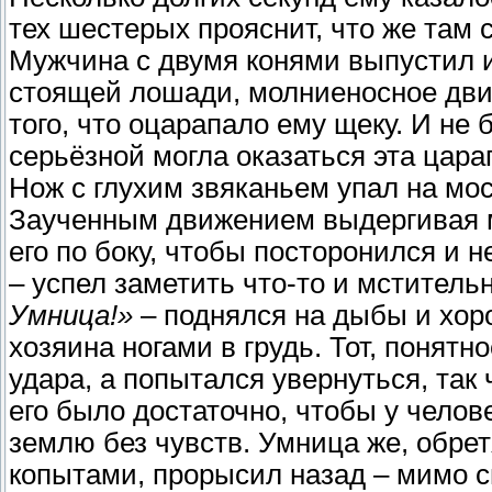
тех шестерых прояснит, что же там с
Мужчина с двумя конями выпустил и
стоящей лошади, молниеносное движ
того, что оцарапало ему щеку. И не
серьёзной могла оказаться эта цара
Нож с глухим звяканьем упал на мо
Заученным движением выдергивая ме
его по боку, чтобы посторонился и н
– успел заметить что-то и мстител
Умница!»
– поднялся на дыбы и хор
хозяина ногами в грудь. Тот, понятн
удара, а попытался увернуться, так
его было достаточно, чтобы у челов
землю без чувств. Умница же, обре
копытами, прорысил назад – мимо 