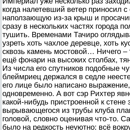
Империал уже несколько раз заходи
когда налетевший ветер приносил с
наползающую из-за крыш и просач
сразу в нескольких частях города п
тушить. Временами Тачиро оглядыв
узреть хоть чахлое деревце, хоть к
сквозь камень мостовой… Ничего – 
ещё фонари на высоких столбах, тя
Из числа его спутников подобные ч
блеймриец держался в седле неестес
его лице было написано выражение,
одновременно. А вот сэр Рихтер явн
какой-нибудь пристроенной к стене
вырывающегося из трубы клуба пла
головой, словно оценивая что-то. 
было на редкость неуютно: всё вок