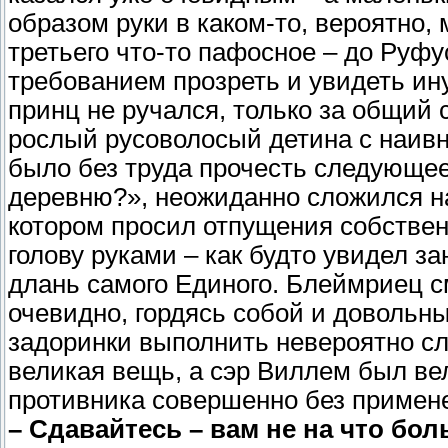
образом руки в каком-то, вероятно,
третьего что-то пафосное – до Руф
требованием прозреть и увидеть ин
принц не ручался, только за общий 
рослый русоволосый детина с наив
было без труда прочесть следующее
деревню?», неожиданно сложился н
котором просил отпущения собствен
голову руками – как будто увидел 
длань самого Единого. Блеймриец с
очевидно, гордясь собой и довольны
задоринки выполнить невероятно сл
великая вещь, а сэр Виллем был ве
противника совершенно без примен
– Сдавайтесь – вам не на что бо