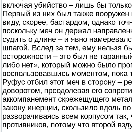
включая убийство – лишь бы только 
Первый из них был также вооружен
виду, скорее, бастардом, однако то
поскольку меч он держал направлен
судить о длине – и явно намеревалс
шпагой. Вслед за тем, ему нельзя б
осторожности – это был не таранный
либо нет», который можно было проп
воспользовавшись моментом, пока т
Руфус отбил этот меч в сторону – р
доворотом, преодолевая его сопрот
аккомпанемент скрежещущего металл
закону инерции, скользило вдоль по
разворачиваясь всем корпусом так, 
противников, потому что второй взд