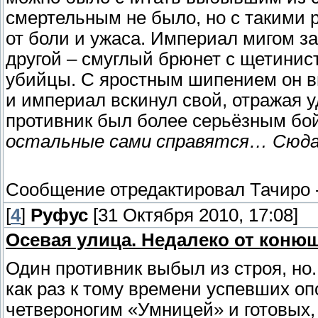
смертельным не было, но с такими 
от боли и ужаса. Империал мигом з
другой – смуглый брюнет с щетини
убийцы. С яростным шипением он вы
и империал вскинул свой, отражая уд
противник был более серьёзным бо
остальные сами справятся… Сюда
Сообщение отредактировал
Тачиро
[
4
]
Руфус
[31 Октября 2010, 17:08]
Осевая улица. Недалеко от коню
Один противник выбыл из строя, но.
как раз к тому времени успевших о
четвероногим «Умницей» и готовых,