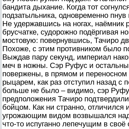
бандита дыхание. Когда тот согнулс
подзатыльника, одновременно пнув 
Не удержавшись на ногах, наёмник 
брусчатке, судорожно подёргивая но
мостовую: повернувшись, Тачиро д
Похоже, с этим противником было п
Выждав пару секунд, империал нако
меч в ножны. Сэр Руфус и остальны
повержены, в прямом и переносном 
рыцарем, как раз отступил назад с 
больше не было – видимо, сэр Руфус
предположения Тачиро подтвердили
бойцом. Как ни странно, отличился 
угрожающим видом возвышался над 
что-то испуганно лепечущим в своё