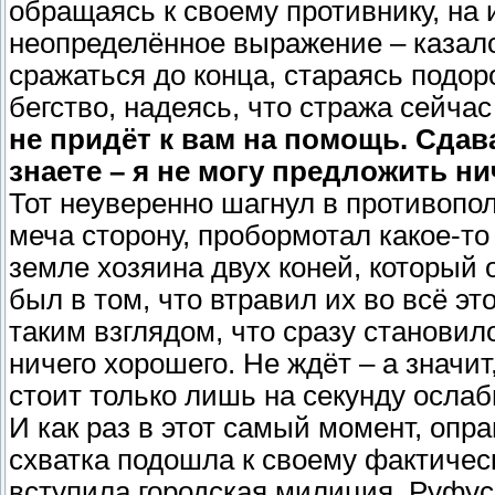
обращаясь к своему противнику, на 
неопределённое выражение – казалос
сражаться до конца, стараясь подор
бегство, надеясь, что стража сейча
не придёт к вам на помощь. Сдав
знаете – я не могу предложить н
Тот неуверенно шагнул в противопо
меча сторону, пробормотал какое-то
земле хозяина двух коней, который о
был в том, что втравил их во всё эт
таким взглядом, что сразу становило
ничего хорошего. Не ждёт – а значит,
стоит только лишь на секунду ослаб
И как раз в этот самый момент, опр
схватка подошла к своему фактическ
вступила городская милиция. Руфус