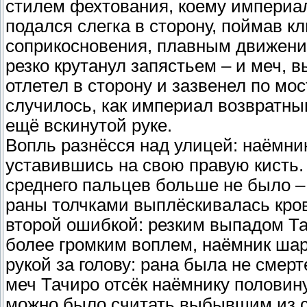
стилем фехтования, коему империа
подался слегка в сторону, поймав к
соприкосновения, плавным движение
резко крутанул запястьем – и меч, 
отлетел в сторону и зазвенел по мос
случилось, как империал возвратны
ещё вскинутой руке.
Вопль разнёсся над улицей: наёмник
уставившись на свою правую кисть.
среднего пальцев больше не было –
раны толчками выплёскивалась кров
второй ошибкой: резким выпадом Та
более громким воплем, наёмник шар
рукой за голову: рана была не смер
меч Тачиро отсёк наёмнику половину
можно было считать выбывшим из ст