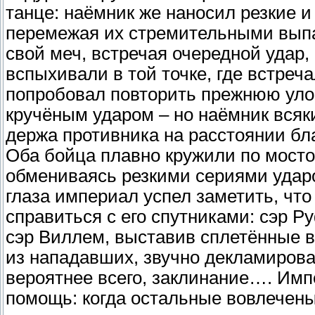
танце: наёмник же наносил резкие и
перемежая их стремительными выпа
свой меч, встречая очередной удар,
вспыхивали в той точке, где встреч
попробовал повторить прежнюю улов
кручёным ударом – но наёмник всяк
держа противника на расстоянии бл
Оба бойца плавно кружили по мостов
обмениваясь резкими сериями ударо
глаза империал успел заметить, чт
справиться с его спутниками: сэр Ру
сэр Виллем, выставив сплетённые в
из нападавших, звучно декламирова
вероятнее всего, заклинание…. Имп
помощь: когда остальные вовлечены