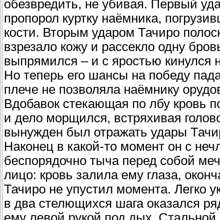
обезвредить, не убивая. Первый уда
пропорол куртку наёмника, погрузи
кости. Вторым ударом Тачиро полос
взрезало кожу и рассекло одну бров
выпрямился – и с яростью кинулся 
Но теперь его шансы на победу пад
плече не позволяла наёмнику орудов
Вдобавок стекающая по лбу кровь по
и дело морщился, встряхивая голово
вынужден был отражать удары Тачир
Наконец в какой-то момент он с не
беспорядочно тыча перед собой меч
лицо: кровь залила ему глаза, окон
Тачиро не упустил момента. Легко у
в два стелющихся шага оказался ряд
ему левой рукой под дых. Стальной