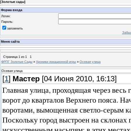
[
Золотые сады
]
Форма входа
Логин:
Пароль:
запомнить
Забыл
Меню сайта
Страница
1
из
1
1
ФРПГ Золотые Сады
»
Хроники локационной игры
»
Осевая улица
Осевая улица
[
1
]
Мастер
[04 Июня 2010, 16:13]
Главная улица, проходящая через весь г
ворот до кварталов Верхнего пояса. Н
воротами, вымощенная светло-серым ка
Поскольку город выстроен на склонах г
искусственным насыпям: в этих местах