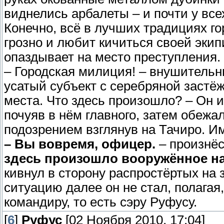
виднелись арбалеты – и почти у все
Конечно, всё в лучших традициях го
грозно и любит кичиться своей экип
опаздывает на место преступления.
– Городская милиция! – внушительн
усатый субъект с серебряной застёж
места. Что здесь произошло? – Он 
почуяв в нём главного, затем обежа
подозрением взглянув на Тачиро. И
– Вы вовремя, офицер.
– произнёс
здесь произошло вооружённое н
кивнул в сторону распростёртых на
ситуацию далее он не стал, полагая,
командиру, то есть сэру Руфусу.
[
6
]
Руфус
[02 Ноября 2010, 17:04]