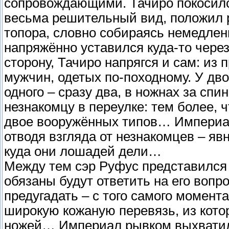
сопровождающими. Тачиро покосился
весьма решительный вид, положил р
топора, словно собираясь немедлен
напряжённо уставился куда-то чере
сторону, Тачиро напрягся и сам: из
мужчин, одетых по-походному. У дво
одного – сразу два, в ножнах за сп
незнакомцу в переулке: тем более, ч
двое вооружённых типов… Империал
отводя взгляда от незнакомцев – яв
куда они лошадей дели…
Между тем сэр Руфус представился 
обязаны будут ответить на его воп
предугадать – с того самого момента
широкую кожаную перевязь, из кото
ножей… Империал рывком выхватил 