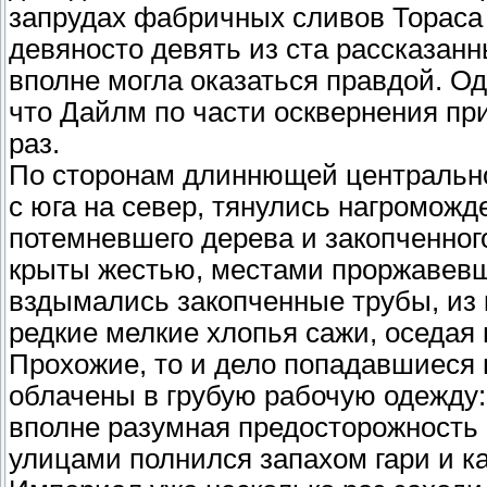
запрудах фабричных сливов Тораса и
девяносто девять из ста рассказан
вполне могла оказаться правдой. О
что Дайлм по части осквернения пр
раз.
По сторонам длиннющей центрально
с юга на север, тянулись нагромож
потемневшего дерева и закопченног
крыты жестью, местами проржавев
вздымались закопченные трубы, из 
редкие мелкие хлопья сажи, оседая 
Прохожие, то и дело попадавшиеся
облачены в грубую рабочую одежду:
вполне разумная предосторожность 
улицами полнился запахом гари и ка