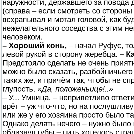
наружности, державшего за повода д
(справа – если смотреть со сторон
всхрапывал и мотал головой, как бу
нежелательного соседства с этим н
человеком.
– Хороший конь,
– начал Руфус, то
левой рукой в сторону жеребца.
– К
Предстояло сделать не очень прият
можно было сказать, разбойничьего 
таких же, и причём так, чтобы не сп
глупость.
«Да, положеньице!..»
– У... Умница, – неприветливо ответ
врёт – уж что-что, но на послушлив
или же у его хозяина просто было т
Однако делать нечего – нужно было 
облизнул губы – пить хотелось стр