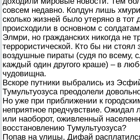
доходили мировые новости. Тем бол
совсем недавно. Колдун лишь хмури
сколько жизней было утеряно в тот 
происходили в основном с солдата
Элмри, но гражданских никогда не т
террористической. Кто бы ни стоял 
воздушные пираты (судя по всему, с
каждый один другого краше) – в люб
чудовищна.
Вскоре путники выбрались из Эсфи
Тумультуозуса преодолели довольно 
Но уже при приближении к городски
неприятное предчувствие. Ожидал ли
или наоборот, оживленный населенн
восстановлению Тумультуозуса?
Попав на улицы, Дифай расплатился