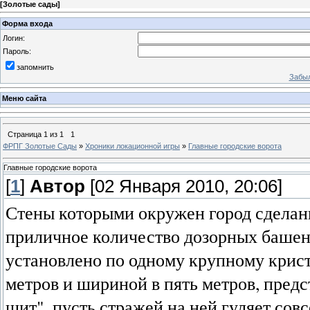
[
Золотые сады
]
Форма входа
Логин:
Пароль:
запомнить
Забыл
Меню сайта
Страница
1
из
1
1
ФРПГ Золотые Сады
»
Хроники локационной игры
»
Главные городские ворота
Главные городские ворота
[
1
]
Автор
[02 Января 2010, 20:06]
Стены которыми окружен город сделаны
приличное количество дозорных башен
установлено по одному крупному криста
метров и шириной в пять метров, предс
щит", пусть стражей на ней гуляет сов