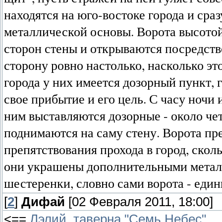
находятся на юго-востоке города и сраз
металлической основы. Ворота высотой
сторон стены и открываются посредство
сторону ровно настолько, насколько эт
города у них имеется дозорный пункт, 
свое прибытие и его цель. С часу ночи 
ним выставляются дозорные - около чет
поднимаются на саму стену. Ворота пр
препятствования прохода в город, ско
они украшены дополнительными мета
шестеренки, словно сами ворота - еди
[
2
]
Дифай
[02 Февраля 2011, 18:00]
<==
Лэлий, таверна "Семь Небес"