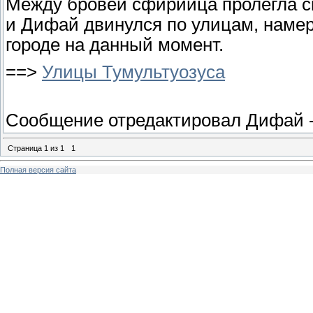
Между бровей сфирийца пролегла ск
и Дифай двинулся по улицам, намере
городе на данный момент.
==>
Улицы Тумультуозуса
Сообщение отредактировал
Дифай
Страница
1
из
1
1
Полная версия сайта