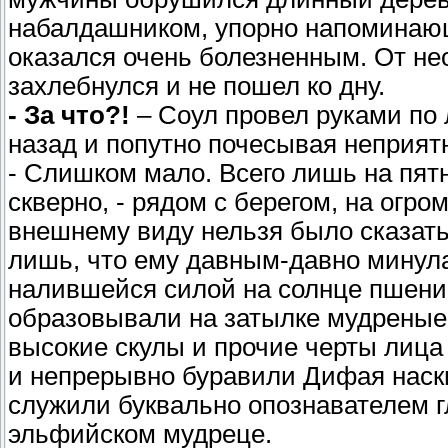
набалдашником, упорно напоминающ
оказался очень болезненным. От не
захлебнулся и не пошел ко дну.
- За что?!
– Соул провел руками по
назад и попутно почесывая неприят
- Слишком мало. Всего лишь на пят
скверно, - рядом с берегом, на огр
внешнему виду нельзя было сказать,
лишь, что ему давным-давно минула
налившейся силой на солнце пшени
образовывали на затылке мудреные 
высокие скулы и прочие черты лица
и непрерывно буравили Дифая наскв
служили буквально опознавателем г
эльфийском мудреце.