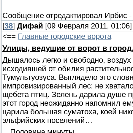
Сообщение отредактировал
Ирбис
[
38
]
Дифай
[09 Февраля 2011, 01:06]
<==
Главные городские ворота
Улицы, ведущие от ворот в город
Дышалось легко и свободно, воздух
исходившей от обилия растительнос
Тумультуозуса. Выглядело это слов
импровизированный лес: не хватало
щебета птиц. Зелень дарила душе п
этот город неожиданно напомнил ем
царила большая суматоха, коей ник
эльфийских поселений…
…Половина минуты…