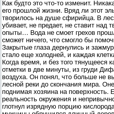
Как будто это что-то изменит. Ника
его прошлой жизни. Вряд ли этот эл
творилось на душе сфирийца. В леса
убивает, не предает, не ставит над
опыты… Вода не смоет грехов прошло
сможет ничего, что смогло бы помо
Закрытые глаза дернулись и зажмур
стало еще холодней, и каждая клетк
Когда время, и без того тянущееся к
отметки в две минуты, из груди Ди
воздуха. Он понял, что больше не в
лесной реки до скончания мира. Оне
поднимая хозяина на поверхность. 
реальность окружения и непривычно
глотнул изрядную порцию кислорода
мужчины обрушился длинный дерев