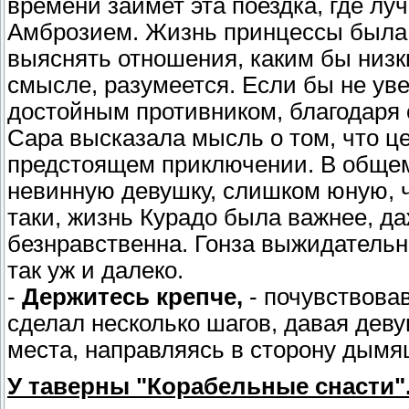
времени займет эта поездка, где луч
Амброзием. Жизнь принцессы была п
выяснять отношения, каким бы низк
смысле, разумеется. Если бы не уве
достойным противником, благодаря
Сара высказала мысль о том, что це
предстоящем приключении. В общем-
невинную девушку, слишком юную, чт
таки, жизнь Курадо была важнее, д
безнравственна. Гонза выжидательн
так уж и далеко.
-
Держитесь крепче,
- почувствовав
сделал несколько шагов, давая деву
места, направляясь в сторону дым
У таверны "Корабельные снасти"