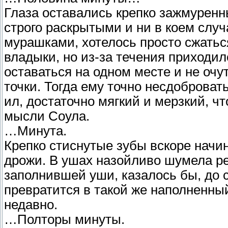
Глаза оставались крепко зажмуренн
строго раскрытыми и ни в коем случ
мурашками, хотелось просто сжаться
владыки, но из-за течения приходил
оставаться на одном месте и не очу
точки. Тогда ему точно несдоброват
ил, достаточно мягкий и мерзкий, ч
мысли Соула.
…Минута.
Крепко стиснутые зубы вскоре начи
дрожи. В ушах назойливо шумела река
заполнившей уши, казалось бы, до с
превратится в такой же наполненны
недавно.
…Полторы минуты.