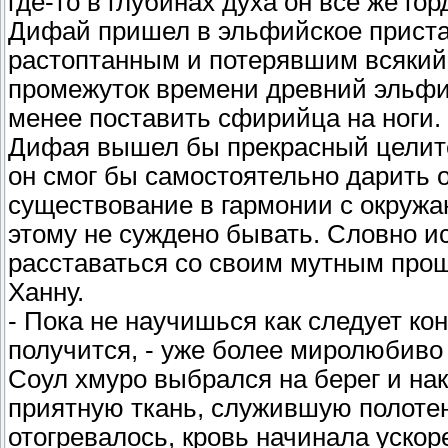
где-то в глубинах духа он все же г
Дифай пришел в эльфийское прист
растоптанным и потерявшим всякий 
промежуток времени древний эльфи
менее поставить сфирийца на ноги
Дифая вышел бы прекрасный целител
он смог бы самостоятельно дарить
существование в гармонии с окружа
этому не суждено бывать. Словно и
расставаться со своим мутным про
Ханну.
- Пока не научишься как следует кон
получится, - уже более миролюбиво
Соул хмуро выбрался на берег и на
приятную ткань, служившую полотен
отогревалось, кровь начинала ускор