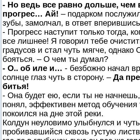
- Но ведь все равно дольше, чем
прогрес… Ай!
– подарком послужил
зубы, замолчал, в ответ вперившись
- Прогресс наступит только тогда, 
все лишнее! Я говорил тебе очистит
градусов и стал чуть мягче, однако 
бояться. – О чем ты думал?
- О.. об иле и…
- безбожно начал в
солнце глаз чуть в сторону. –
Да пре
битья!
- Она будет ею, если ты не начнешь,
понял, эффективен метод обучения 
покоился на дне этой реки.
Колдун неуловимо улыбнулся и чуть 
пробивавшийся сквозь густую листв