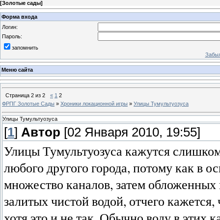
[
Золотые сады
]
Форма входа
Логин:
Пароль:
запомнить
Забыл
Меню сайта
Страница
2
из
2
«
1
2
ФРПГ Золотые Сады
»
Хроники локационной игры
»
Улицы Тумультуозуса
Улицы Тумультуозуса
[
1
]
Автор
[02 Января 2010, 19:55]
Улицы Тумультуозуса кажутся слишком
любого другого города, потому как в о
множество каналов, затем обложенных 
залитых чистой водой, отчего кажется,
хотя это и не так. Обычно воду в этих