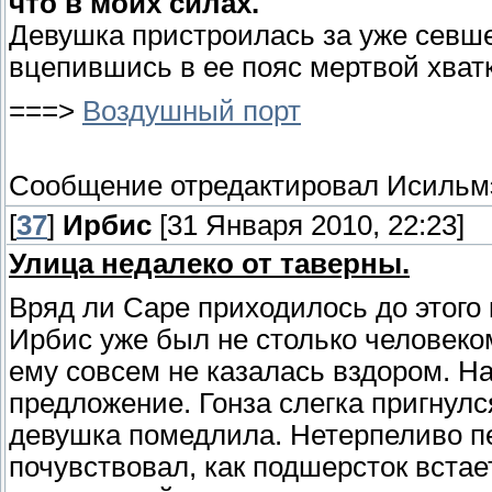
что в моих силах.
Девушка пристроилась за уже севше
вцепившись в ее пояс мертвой хват
===>
Воздушный порт
Сообщение отредактировал
Исильм
[
37
]
Ирбис
[31 Января 2010, 22:23]
Улица недалеко от таверны.
Вряд ли Саре приходилось до этого 
Ирбис уже был не столько человеко
ему совсем не казалась вздором. Н
предложение. Гонза слегка пригнулся
девушка помедлила. Нетерпеливо пе
почувствовал, как подшерсток встае