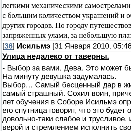
легкими механическими самострелами 
с большим количеством украшений и о
других городов. По городу путешествов
запряженных улами, за небольшую плату
[
36
]
Исильмэ
[31 Января 2010, 05:46
Улица недалеко от таверны.
- Выбор за вами, Дева. Это может бы
На минуту девушка задумалась.
Выбор… Самый бесценный дар в жиз
самый страшный. Сохил воин, приче
лет обучения в Соборе Исильмэ опр
его спутница говорит, что это буде
довольно-таки слабое и трусливое, 
верой и стремлением исполнить сво