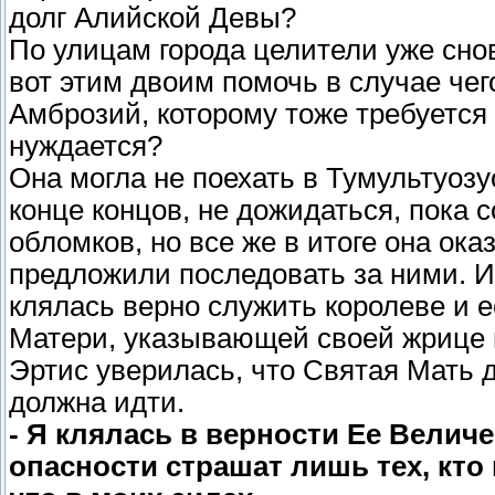
долг Алийской Девы?
По улицам города целители уже сно
вот этим двоим помочь в случае чег
Амброзий, которому тоже требуется
нуждается?
Она могла не поехать в Тумультуозус
конце концов, не дожидаться, пока
обломков, но все же в итоге она ока
предложили последовать за ними. И 
клялась верно служить королеве и е
Матери, указывающей своей жрице 
Эртис уверилась, что Святая Мать д
должна идти.
- Я клялась в верности Ее Величе
опасности страшат лишь тех, кто 