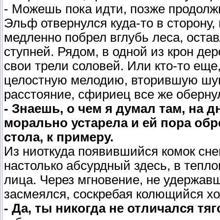
- Можешь пока идти, позже продолж
Эльф отвернулся куда-то в сторону,
медленно побрел вглубь леса, оста
ступней. Рядом, в одной из крон де
свои трели соловей. Или кто-то еще
целостную мелодию, вторившую шум
расстояние, сфириец все же оберну
- Знаешь, о чем я думал там, на д
морально устарела и ей пора обр
стола, к примеру.
Из ниоткуда появившийся комок сне
настолько абсурдный здесь, в тепл
лица. Через мгновение, не удержав
засмеялся, соскребая колющийся хо
- Да, ты никогда не отличался тя