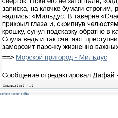
сверток. Пока его не затоптали, кол
записка, на клочке бумаги строгим,
надпись: «Мильдус. В таверне «Сча
прикрыл глаза и, скрипнув челюстям
крошку, сунул подсказку обратно в к
Соула ведь и так считают преступн
заморозит парочку жизненно важных
==>
Морской пригород - Мильдус
Сообщение отредактировал
Дифай
Страница
2
из
2
«
1
2
Полная версия сайта