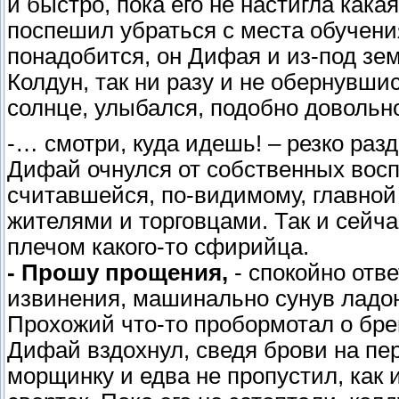
и быстро, пока его не настигла кака
поспешил убраться с места обучения
понадобится, он Дифая и из-под зем
Колдун, так ни разу и не обернувшис
солнце, улыбался, подобно довольно
-… смотри, куда идешь! – резко разд
Дифай очнулся от собственных вос
считавшейся, по-видимому, главной 
жителями и торговцами. Так и сейча
плечом какого-то сфирийца.
- Прошу прощения,
- спокойно отв
извинения, машинально сунув ладо
Прохожий что-то пробормотал о бре
Дифай вздохнул, сведя брови на п
морщинку и едва не пропустил, как