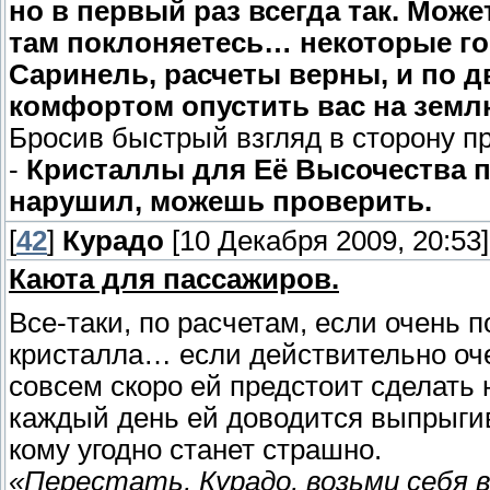
но в первый раз всегда так. Мож
там поклоняетесь… некоторые гов
Саринель, расчеты верны, и по д
комфортом опустить вас на земл
Бросив быстрый взгляд в сторону п
-
Кристаллы для Её Высочества пр
нарушил, можешь проверить.
[
42
]
Курадо
[10 Декабря 2009, 20:53]
Каюта для пассажиров.
Все-таки, по расчетам, если очень п
кристалла… если действительно оче
совсем скоро ей предстоит сделать 
каждый день ей доводится выпрыгив
кому угодно станет страшно.
«Перестать, Курадо, возьми себя в