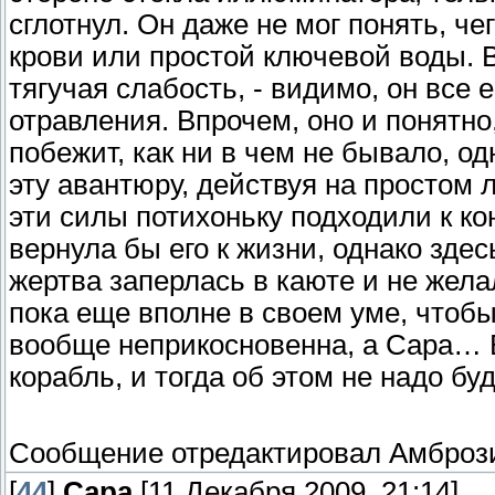
сглотнул. Он даже не мог понять, че
крови или простой ключевой воды. 
тягучая слабость, - видимо, он все
отравления. Впрочем, оно и понятно,
побежит, как ни в чем не бывало, о
эту авантюру, действуя на простом
эти силы потихоньку подходили к ко
вернула бы его к жизни, однако зде
жертва заперлась в каюте и не же
пока еще вполне в своем уме, чтобы
вообще неприкосновенна, а Сара… В
корабль, и тогда об этом не надо бу
Сообщение отредактировал
Амброз
[
44
]
Сара
[11 Декабря 2009, 21:14]