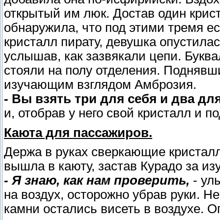
открытый им люк. Достав один крист
обнаружила, что под этими тремя ес
кристалл пирату, девушка опустилась
услышав, как зазвякали цепи. Буква
стояли на полу отделения. Поднявш
изучающим взглядом Амброзия.
- Вы взять три для себя и два дл
и, отобрав у него свой кристалл и п
Каюта для пассажиров.
Держа в руках сверкающие кристал
вышла в каюту, застав Курадо за из
- Я знаю, как нам проверить,
- ул
на воздух, осторожно убрав руки. 
камни остались висеть в воздухе. О