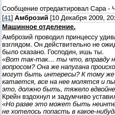
Сообщение отредактировал
Сара
-
[
41
]
Амброзий
[10 Декабря 2009, 20:
Машинное отделение.
Амброзий проводил принцессу уди
взглядом. Он действительно не ожида
было сказано. Господин, ишь ты.
«Вот так-так… ты что, вправду н
вопросом? Она же напугана происх
могут быть интересы? К тому же о
катается, все на нее молятся и п
это, должно быть, тяжело вдвойне
Крейн вздохнул и задумчиво уставил
«Но разве это может быть неинтер
не хотелось попасть в какое-нибу