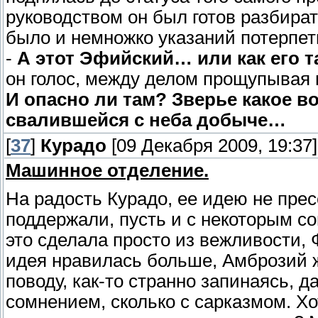
руководством он был готов разбират
было и немножко указаний потерпет
-
А этот Эфийский… или как его 
он голос, между делом прощупывая 
И опасно ли там? Зверье какое в
свалившейся с неба добыче…
[
37
]
Курадо
[09 Декабря 2009, 19:37]
Машинное отделение.
На радость Курадо, ее идею не прес
поддержали, пусть и с некоторым со
это сделала просто из вежливости, 
идея нравилась больше, Амброзий 
поводу, как-то странно запинаясь, д
сомнением, сколько с сарказмом. Хо