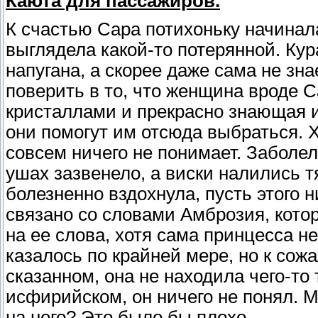
Каюта для пассажиров.
К счастью Сара потихоньку начинала
выглядела какой-то потерянной. Кур
напугана, а скорее даже сама не зна
поверить в то, что женщина вроде 
кристаллами и прекрасно знающая и
они помогут им отсюда выбраться. Х
совсем ничего не понимает. Заболела
ушах зазвенело, а виски налились т
болезненно вздохнула, пусть этого 
связано со словами Амброзия, кото
на ее слова, хотя сама принцесса не
казалось по крайней мере, но к со
сказанном, она не находила чего-то 
исфирийском, он ничего не понял. 
на него? Это было бы плохо.