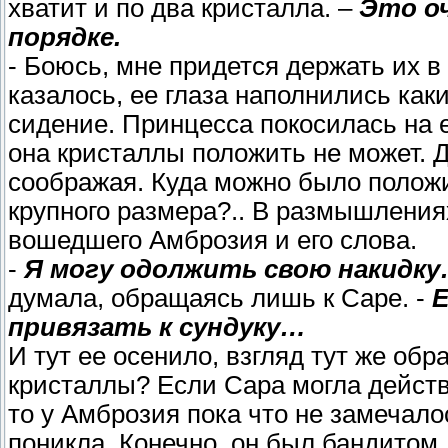
хватит и по два кристалла. –
Это оч
порядке.
- Боюсь, мне придется держать их в
казалось, ее глаза наполнились как
сидение. Принцесса покосилась на 
она кристаллы положить не может. 
соображая. Куда можно было положи
крупного размера?.. В размышления
вошедшего Амброзия и его слова.
-
Я могу одолжить свою накидк
думала, обращаясь лишь к Саре. -
Е
привязать к сундуку…
И тут ее осенило, взгляд тут же обр
кристаллы? Если Сара могла действ
то у Амброзия пока что не замечалос
поникла. Конечно, он был бандитом,