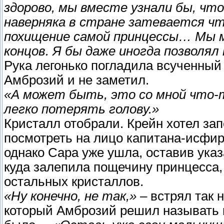
здорово, мы вместе узнали бы, чт
наверняка в стране затевается чт
похищение самой принцессы… Мы м
концов. Я бы даже иногда позволял
Рука легонько погладила всученный 
Амброзий и не заметил.
«А может быть, это со мной что-т
легко потерять голову.»
Кристалл отобрали. Крейн хотел зап
посмотреть на лицо капитана-исфири
однако Сара уже ушла, оставив указ
куда залепила пощечину принцесса, 
остальных кристаллов.
«Ну конечно, не так,»
– встрял так 
который Амброзий решил называть н