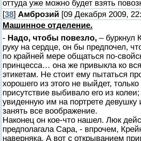
оттуда уже можно будет взять повоз
[
38
]
Амброзий
[09 Декабря 2009, 22:
Машинное отделение.
-
Надо, чтобы повезло,
– буркнул 
руку на сердце, он бы предпочел, ч
по крайней мере общаться по-свойск
принцесса… она же привыкла ко вс
этикетам. Не стоит ему пытаться пр
хорошего из этого не выйдет, тольк
присутствие выбивало его из колеи;
увиденную им на портрете девушку 
занять все воображение.
Наконец он кое-что нашел. Люк дейс
предполагала Сара, - впрочем, Крей
наверняка. А вот с открыванием при