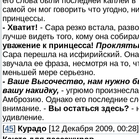
его слова были последней каплей в
самой он мог говорить что угодно, ни
принцессы.
- Хватит!
- Сара резко встала, разв
лучше видеть того, кому она собира
уважение к принцесса!
Проклятый
Сара перешла на исфирийский. Она з
звучала ее фраза, несмотря на то, ч
меньшей мере серьезно.
- Ваше Высочество, нам нужно 
вашу накидку,
- угрюмо произнесла
Амброзию. Однако его последние сло
внимание. -
Вы остаться здесь?
- 
удивление.
[
45
]
Курадо
[12 Декабря 2009, 00:28]