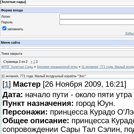
[
Золотые сады
]
Форма входа
Логин:
Пароль:
запомнить
Забыл
Меню сайта
Тема закрыта
Страница
2
из
2
«
1
2
ФРПГ Золотые Сады
»
Хроники локационной игры
»
11 инлания, 771 года. Малый воз
11 инлания, 771 года. Малый воздушный корабль "Эос"
[
1
]
Мастер
[26 Ноября 2009, 16:21]
Дата:
начало пути - около пяти утра
Пункт назначения:
город Юун.
Персонажи:
принцесса Курадо О'Лэ
Общее описание:
принцесса Курадо
сопровождении Сары Тал Сэлин, под