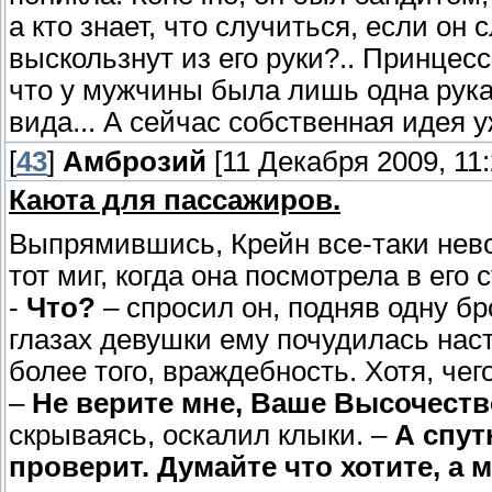
а кто знает, что случиться, если он
выскользнут из его руки?.. Принце
что у мужчины была лишь одна рука,
вида... А сейчас собственная идея у
[
43
]
Амброзий
[11 Декабря 2009, 11:
Каюта для пассажиров.
Выпрямившись, Крейн все-таки нево
тот миг, когда она посмотрела в его 
-
Что?
– спросил он, подняв одну бр
глазах девушки ему почудилась нас
более того, враждебность. Хотя, чег
–
Не верите мне, Ваше Высочест
скрываясь, оскалил клыки. –
А спут
проверит. Думайте что хотите, а 