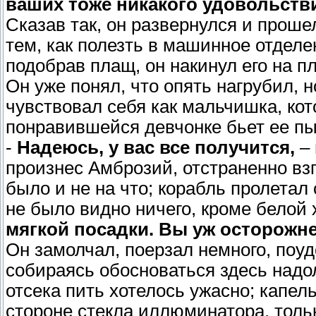
ваших тоже никакого удовольств
Сказав так, он развернулся и проше
тем, как полезть в машинное отделе
подобрав плащ, он накинул его на п
Он уже понял, что опять нагрубил, н
чувствовал себя как мальчишка, ко
понравившейся девчонке бьет ее п
-
Надеюсь, у вас все получится,
– 
произнес Амброзий, отстраненно взг
было и не на что; корабль пролетал 
не было видно ничего, кроме белой 
мягкой посадки. Вы уж осторожне
Он замолчал, поерзал немного, поуд
собираясь обосноваться здесь надо
отсека пить хотелось ужасно; капе
стороне стекла иллюминатора, толь