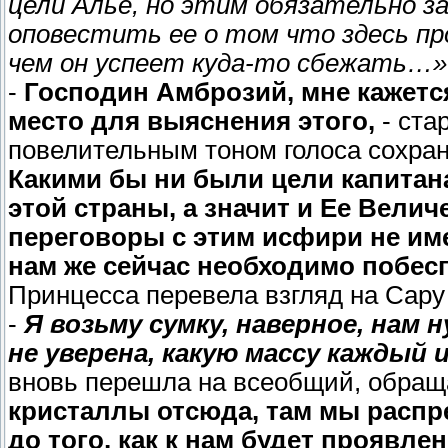
цели Алье, но этим обязательно за
оповестить ее о том что здесь пр
чем он успеет куда-то сбежать…»
-
Господин Амброзий, мне кажетс
место для выяснения этого,
- ста
повелительным тоном голоса сохран
Какими бы ни были цели капитана
этой страны, а значит и Ее Велич
переговоры с этим исфири не им
нам же сейчас необходимо побес
Принцесса перевела взгляд на Сару
-
Я возьму сумку, наверное, нам 
не уверена, какую массу каждый
вновь перешла на всеобщий, обращ
кристаллы отсюда, там мы распр
до того, как к нам будет проявлен