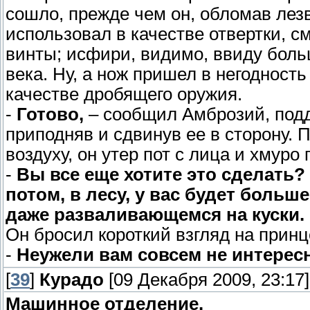
сошло, прежде чем он, обломав лезв
использовал в качестве отвертки, с
винты; исфири, видимо, ввиду бол
века. Ну, а нож пришел в негодность
качестве дробящего оружия.
-
Готово,
– сообщил Амброзий, подд
приподняв и сдвинув ее в сторону.
воздуху, он утер пот с лица и хмуро
-
Вы все еще хотите это сделать? 
потом, в лесу, у вас будет больш
даже разваливающемся на куски.
Он бросил короткий взгляд на принц
-
Неужели вам совсем не интересно
[
39
]
Курадо
[09 Декабря 2009, 23:17]
Машинное отделение.