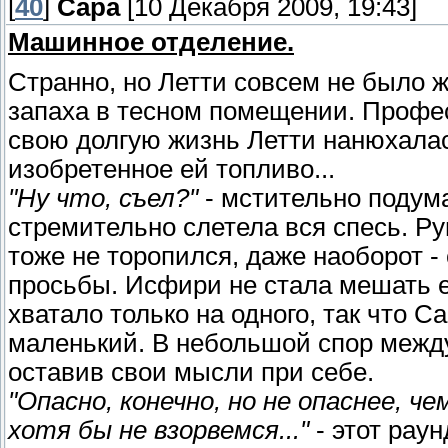
[
40
]
Сара
[10 Декабря 2009, 19:43]
Машинное отделение.
Странно, но Летти совсем не было ж
запаха в тесном помещении. Профес
свою долгую жизнь Летти нанюхалась
изобретенное ей топливо...
"Ну что, съел?"
- мстительно подума
стремительно слетела вся спесь. Ру
тоже не торопился, даже наоборот -
просьбы. Исфири не стала мешать ем
хватало только на одного, так что С
маленький. В небольшой спор между
оставив свои мысли при себе.
"Опасно, конечно, но не опаснее, 
хотя бы не взорвемся..."
- этот рау