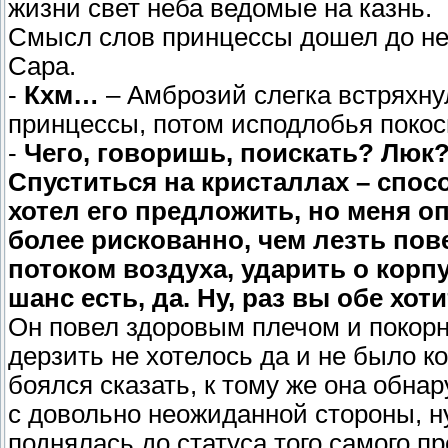
жизни свет неба ведомые на казнь.
Смысл слов принцессы дошел до нег
Сара.
-
Кхм…
– Амброзий слегка встряхну
принцессы, потом исподлобья покос
-
Чего, говоришь, поискать? Люк
Спуститься на кристаллах – спос
хотел его предложить, но меня о
более рискованно, чем лезть пове
потоком воздуха, ударить о корп
шанс есть, да. Ну, раз вы обе хо
Он повел здоровым плечом и покорно
дерзить не хотелось да и не было к
боялся сказать, к тому же она обна
с довольно неожиданной стороны, ну
поднялась до статуса того самого п