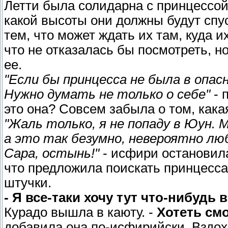
Летти была солидарна с принцессой
какой высоты они должны будут спус
тем, что может ждать их там, куда и
что не отказалась бы посмотреть, н
ее.
"Если бы принцесса не была в опас
Нужно думать не только о себе"
- 
это она? Совсем забыла о том, кака
"Жаль только, я не попаду в Юун. 
а это так безумно, невероятно лю
Сара, остынь!"
- исфири остановила
что предложила поискать принцесса.
штучки.
- Я все-таки хочу тут что-нибудь в
Курадо вышла в каюту. -
Хотеть смо
добавила она по-исфирийски. Вздохн