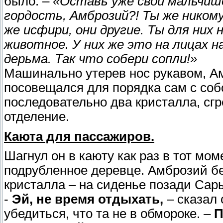
было. –
«Оставь уже свои мальчише
гордость, Амброзий?! Ты же ником
же исфири, они другие. Ты для них
животное. У них же это на лицах н
дерьма. Так что собери сопли!»
Машинально утерев нос рукавом, А
посовещался для порядка сам с соб
последовательно два кристалла, сг
отделение.
Каюта для пассажиров.
Шагнул он в каюту как раз в тот мом
подрубленное деревце. Амброзий б
кристалла – на сиденье позади Сар
-
Эй, не время отдыхать,
– сказал 
убедиться, что та не в обмороке. –
П