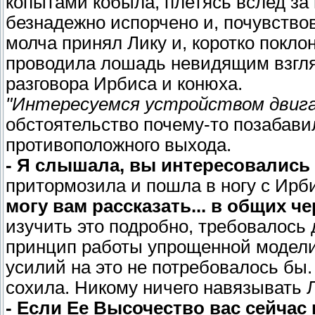
копытами кобыла, плетясь вслед з
безнадежно испорчено и, почувств
молча принял Лику и, коротко покло
проводила лошадь невидящим взгля
разговора Ирбиса и конюха.
"Интересуемся устройством двигат
обстоятельство почему-то позабавил
противоположного выхода.
- Я слышала, вы интересовались 
притормозила и пошла в ногу с Ирби
могу вам рассказать... в общих че
изучить это подробно, требовалось 
принцип работы упрощенной модели 
усилий на это не потребовалось бы.
сохила. Никому ничего навязывать 
- Если Ее Высочество вас сейчас н