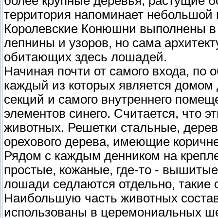
более крупные деревья, растущие б
территория напоминает небольшой и
Королевские Конюшни выполнены в 
лепнины и узоров, но сама архитект
обитающих здесь лошадей.
Начиная почти от самого входа, по 
каждый из которых является домом д
секций и самого внутреннего поме
элементов синего. Считается, что э
животных. Решетки стальные, дерев
орехового дерева, имеющие коричне
Рядом с каждым денником на креплен
простые, кожаные, где-то - вышиты
лошади седлаются отдельно, такие 
Наибольшую часть животных состав
использованы в церемониальных ше