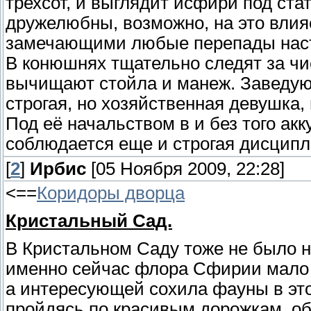
трехсот, и выглядит исфири под стат
дружелюбны, возможно, на это влия
замечающими любые перепады настр
В конюшнях тщательно следят за чи
вычищают стойла и манеж. Заведую
строгая, но хозяйственная девушка
Под её начальством в и без того а
соблюдается еще и строгая дисципл
[
2
]
Ирбис
[05 Ноября 2009, 22:28]
<==
Коридоры дворца
Кристальный Сад.
В Кристальном Саду тоже не было ни
именно сейчас флора Сфирии мало к
а интересующей сохила фауны в это
пройдясь по красивым дорожкам, о