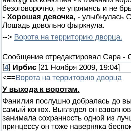
безоговорочно, не упрямясь и не бр
- Хорошая девочка,
- улыбнулась С
Лошадь довольно фыркнула.
-->
Ворота на территорию дворца.
Сообщение отредактировал
Сара
-
[
4
]
Ирбис
[21 Ноября 2009, 19:04]
<==
Ворота на территорию дворца
У выхода к воротам.
Фанилия послушно добралась до вых
самый конюх. Выглядел он взволнов
занимала сохранность одной из луч
принцессу он тоже наверняка беспо