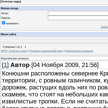
[
Золотые сады
]
Форма входа
Логин:
Пароль:
запомнить
Забыл
Меню сайта
Страница
1
из
1
1
ФРПГ Золотые Сады
»
Хроники локационной игры
»
Королевские конюшни
Королевские конюшни
[
1
]
Автор
[04 Ноября 2009, 21:56]
Конюшни расположены севернее Кри
территории, с ровным газинчиком, 
дорожек, растущих вдоль них по ро
скамеек, что стоят на небольших ка
извилистые тропки. Если не считать