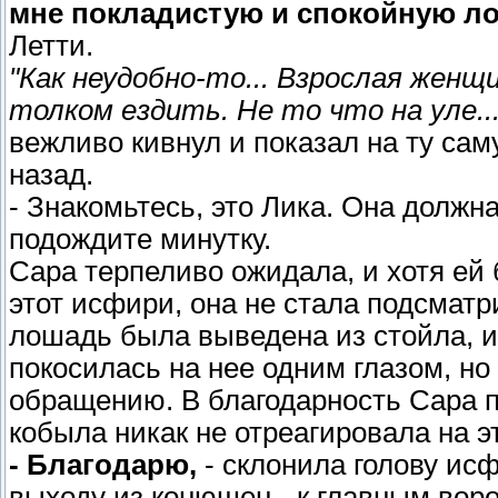
мне покладистую и спокойную л
Летти.
"Как неудобно-то... Взрослая женщи
толком ездить. Не то что на уле...
вежливо кивнул и показал на ту са
назад.
- Знакомьтесь, это Лика. Она должн
подождите минутку.
Сара терпеливо ожидала, и хотя ей 
этот исфири, она не стала подсматр
лошадь была выведена из стойла, и 
покосилась на нее одним глазом, но
обращению. В благодарность Сара п
кобыла никак не отреагировала на э
- Благодарю,
- склонила голову ис
выходу из конюшен - к главным воро