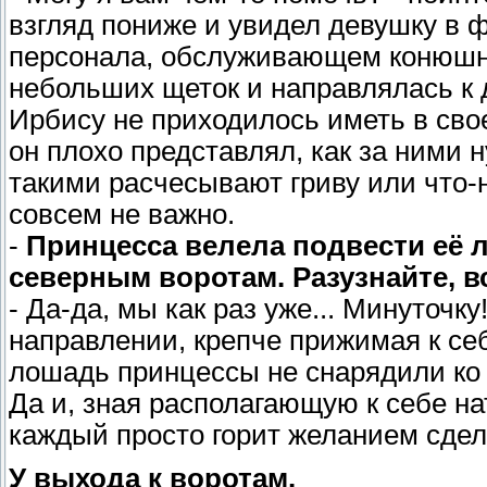
взгляд пониже и увидел девушку в 
персонала, обслуживающем конюшни
небольших щеток и направлялась к 
Ирбису не приходилось иметь в св
он плохо представлял, как за ними н
такими расчесывают гриву или что-н
совсем не важно.
-
Принцесса велела подвести её 
северным воротам. Разузнайте, вс
- Да-да, мы как раз уже... Минуточк
направлении, крепче прижимая к се
лошадь принцессы не снарядили ко 
Да и, зная располагающую к себе на
каждый просто горит желанием сдел
У выхода к воротам.