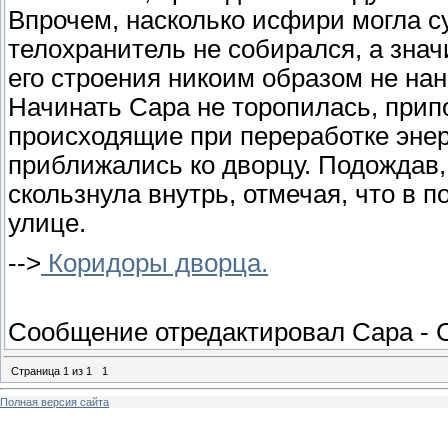
Впрочем, насколько исфири могла су
телохранитель не собирался, а знач
его строения никоим образом не нан
Начинать Сара не торопилась, прип
происходящие при переработке энер
приближались ко дворцу. Подождав,
скользнула внутрь, отмечая, что в 
улице.
-->
Коридоры дворца.
Сообщение отредактировал
Сара
-
Страница
1
из
1
1
Полная версия сайта