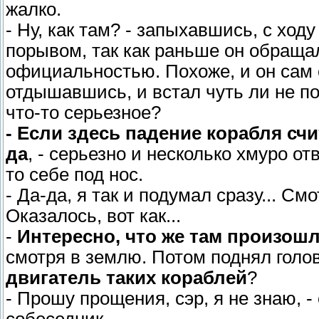
жалко.
- Ну, как там? - запыхавшись, с ход
порывом, так как раньше он обраща
официальностью. Похоже, и он сам о
отдышавшись, и встал чуть ли не по
что-то серьезное?
- Если здесь падение корабля сч
да
, - серьезно и несколько хмуро о
то себе под нос.
- Да-да, я так и подумал сразу... См
Оказалось, вот как...
-
Интересно, что же там произошло
смотря в землю. Потом поднял голо
двигатель таких кораблей
?
- Прошу прощения, сэр, я не знаю, -
собеседник.