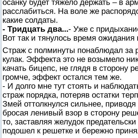
осанку будет тяжело держать – в ар
расслабиться. На воле же распоряд
какие солдаты.
- Тридцать два...
- Уже с придыхани
Вот так и тянулось время ожидания
Страж с полминуты понаблюдал за 
кулак. Эффекта это не возымело ни
качать бицепс, не глядя в сторону 
громче, эффект остался тем же.
- И долго мне тут стоять и наблюда
страж порядка, потеряв остатки тер
Змей оттолкнулся сильнее, приводя
бросая ленивый взор в сторону реш
то, заставляя желудок предательски
подошел к решетке и бережно приня