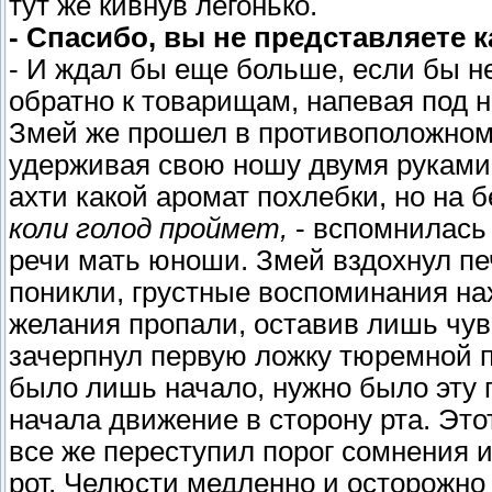
тут же кивнув легонько.
- Спасибо, вы не представляете к
- И ждал бы еще больше, если бы не
обратно к товарищам, напевая под 
Змей же прошел в противоположном 
удерживая свою ношу двумя руками
ахти какой аромат похлебки, но на 
коли голод проймет,
- вспомнилась 
речи мать юноши. Змей вздохнул печ
поникли, грустные воспоминания на
желания пропали, оставив лишь чув
зачерпнул первую ложку тюремной п
было лишь начало, нужно было эту 
начала движение в сторону рта. Это
все же переступил порог сомнения и 
рот. Челюсти медленно и осторожно