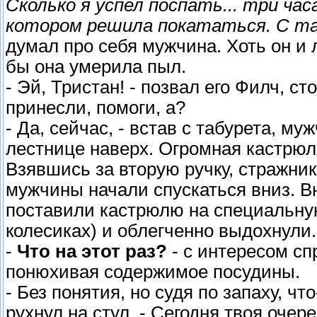
Сколько я успел поспать... три час
котором решила покататься. С так
думал про себя мужчина. Хоть он и 
бы она умерила пыл.
- Эй, Тристан! - позвал его Филч, с
принесли, помоги, а?
- Да, сейчас, - встав с табурета, му
лестнице наверх. Огромная кастрюля
Взявшись за вторую ручку, стражни
мужчины начали спускаться вниз. В
поставили кастрюлю на специальную
колесиках) и облегченно выдохнули.
-
Что на этот раз?
- с интересом сп
понюхивая содержимое посудины.
- Без понятия, но судя по запаху, чт
рухнул на стул. - Сегодня твоя очер