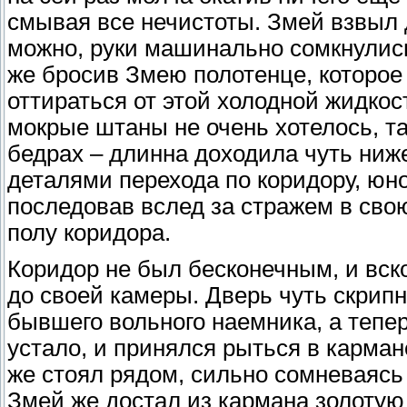
смывая все нечистоты. Змей взвыл д
можно, руки машинально сомкнулись
же бросив Змею полотенце, которое
оттираться от этой холодной жидкос
мокрые штаны не очень хотелось, та
бедрах – длинна доходила чуть ниж
деталями перехода по коридору, юно
последовав вслед за стражем в свою
полу коридора.
Коридор не был бесконечным, и вс
до своей камеры. Дверь чуть скрипн
бывшего вольного наемника, а тепе
устало, и принялся рыться в карман
же стоял рядом, сильно сомневаясь
Змей же достал из кармана золотую