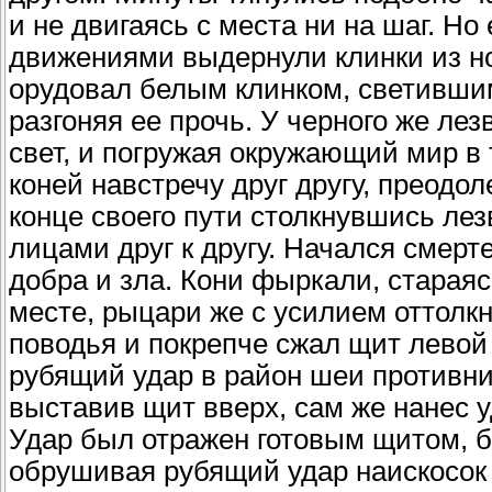
и не двигаясь с места ни на шаг. Н
движениями выдернули клинки из но
орудовал белым клинком, светившим
разгоняя ее прочь. У черного же ле
свет, и погружая окружающий мир в
коней навстречу друг другу, преодол
конце своего пути столкнувшись ле
лицами друг к другу. Начался смерт
добра и зла. Кони фыркали, стараясь
месте, рыцари же с усилием оттолкн
поводья и покрепче сжал щит левой 
рубящий удар в район шеи противни
выставив щит вверх, сам же нанес у
Удар был отражен готовым щитом, б
обрушивая рубящий удар наискосок 