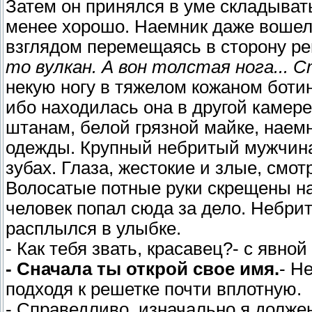
Затем он принялся в уме складывать
менее хорошо. Наемник даже вошел в
взглядом перемещаясь в сторону р
то вулкан. А вон толстая нога... С
некую ногу в тяжелом кожаном ботинк
ибо находилась она в другой камер
штанам, белой грязной майке, наем
одежды. Крупный небритый мужчина,
зубах. Глаза, жестокие и злые, смо
Волосатые потные руки скрещены на 
человек попал сюда за дело. Небр
расплылся в улыбке.
- Как тебя звать, красавец?- с явно
- Сначала ты открой свое имя.
- Н
подходя к решетке почти вплотную.
- Справедливо, изначально я должен