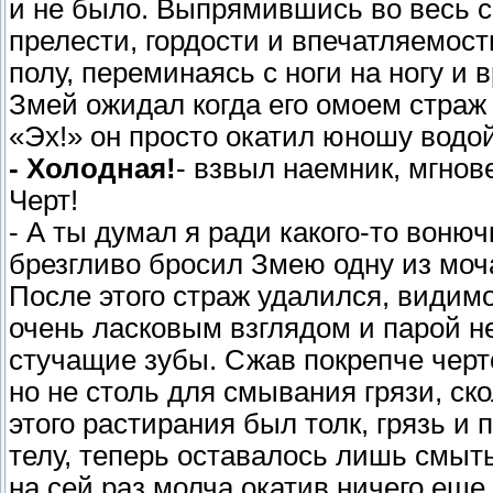
и не было. Выпрямившись во весь 
прелести, гордости и впечатляемости
полу, переминаясь с ноги на ногу и
Змей ожидал когда его омоем страж 
«Эх!» он просто окатил юношу водой 
- Холодная!
- взвыл наемник, мгнов
Черт!
- А ты думал я ради какого-то вонюч
брезгливо бросил Змею одну из моч
После этого страж удалился, видимо
очень ласковым взглядом и парой н
стучащие зубы. Сжав покрепче черт
но не столь для смывания грязи, ск
этого растирания был толк, грязь и
телу, теперь оставалось лишь смыть
на сей раз молча окатив ничего ещ