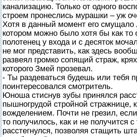
канализацию. Только от одного вос
строем пронеслись мурашки – уж оч
Хотя в данный момент его смущало 
котором можно было хотя бы как то 
полотенец у входа и с десяток моч
не мог представить, как здесь воо
развеял громко сопящий страж, крях
которого Змей прозевал.
- Ты раздеваться будешь или тебя п
поинтересовался смотритель.
Юноша стиснув зубы принялся рассте
пышногрудой стройной стражнице, к
вожделением. Почти не грезил, если
то получилось, как и не получится с
расстегнулся, позволяя стащить шта