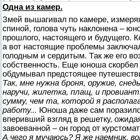
Одна из камер.
Змей вышагивал по камере, измеря
спиной, голова чуть наклонена – ю
прошлого, настоящего и будущего. 
а вот настоящие проблемы заключа
голодным и сердитым. Так же его во
собственность. Еще юноша скорбел 
обдумывал предстоящее путешестви
Так, мне нужна броня, оружие, сне
наручи, жилетка, плащ, и провиан
сумму, чем та, которой я распола
работу...
Юноша даже сам поразился
вперивший взгляд в решетку, ожида
завоеванной – он город от курстомат
А чего я мучаюсь? Я же наемник, в