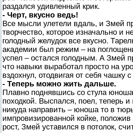
раздался удивленный крик.
- Черт, вкусно ведь!
Все мысли улетели вдаль, и Змей п
творчество, которое изначально и н
голодный желудок все вкусно. Тарел
академии был режим – на поглощени
успел – остался голодным. А Змей пр
что навыки выработал просто на у
вздохнул, отодвигая от себя чашку с
- Теперь можно жить дальше.
Плавно поднявшись со стула юноша
походкой. Выспался, поел, теперь и
никуда направить – юноша то в тю
импровизированной койке, положив 
рост, Змей уставился в потолок, сч