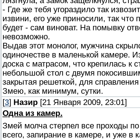
лязгнула, а замок защелкнулся, стра
- Где же тебя угораздило так извози
извини, его уже приносили, так что
будет - сам виноват. На помывку отв
невозможно.
Выдав этот монолог, мужчина скрылс
одиночестве в маленькой камере. И
доска с матрасом, что крепилась к с
небольшой стол с двумя покосивши
закрытая решеткой, для справления
Змею, как минимум, сутки.
[
3
]
Назир
[21 Января 2009, 23:01]
Одна из камер.
Змей молча стерпел все проходы по
всего, запирание в камере, и уже в