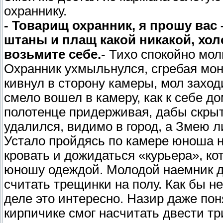
охраннику.
- Товарищ охранник, я прошу вас 
штаны и плащ какой никакой, хол
возьмите себе.
- Тихо спокойно мол
Охранник ухмыльнулся, сгребая моне
кивнул в сторону камеры, мол заход
смело вошел в камеру, как к себе д
полотенце придерживая, дабы скрыт
удалился, видимо в город, а Змею л
Устало пройдясь по камере юноша н
кровать и дожидаться «курьера», ко
юношу одеждой. Молодой наемник д
считать трещинки на полу. Как бы н
деле это интересно. Назир даже по
кирпичике смог насчитать двести тр