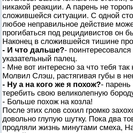
никакой реакции. А парень не торо
сложившейся ситуации. С одной сто
любое неправильное действие может
прогибаться под рецидивистов он бы
Наконец в сложившейся тишине про
- И что дальше?
- поинтересовался
указательный палец.
- Мне вот интересно за что тебя так
Молвил Слэш, растягивая губы в не
- Ну а на кого же я похож?
- парень
теребить свою великолепную бороду
- Больше похож на козла!
После этих слов сохил громко захох
довольно глупую шутку. Пока два 
продляли жизнь минутами смеха, Н