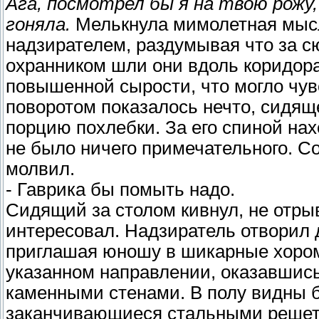
Ага, посмотрел бы я на твою рожу,
гоняла.
Мелькнула мимолетная мысл
надзирателем, раздумывая что за сю
охранником шли они вдоль коридора,
повышенной сырости, что могло чув
поворотом показалось нечто, сидя
порцию похлебки. За его спиной на
не было ничего примечательного. 
молвил.
- Гаврика бы помыть надо.
Сидящий за столом кивнул, не отрыв
интересовал. Надзиратель отворил 
приглашая юношу в шикарные хором
указанном направлении, оказавшись
каменными стенами. В полу видны 
заканчивающиеся стальными решетк