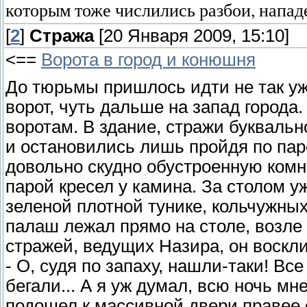
которым тоже числились разбои, напад
[
2
]
Стража
[20 Января 2009, 15:10]
<==
Ворота в город и конюшня
До тюрьмы пришлось идти не так уж 
ворот, чуть дальше на запад города.
воротам. В здание, стражи буквальн
и остановились лишь пройдя по пар
довольно скудно обустроенную комн
парой кресел у камина. За столом 
зеленой плотной тунике, кольчужных
палаш лежал прямо на столе, возле
стражей, ведущих Назира, он воскли
- О, судя по запаху, нашли-таки! Все
бегали... А я уж думал, всю ночь мне
подошел к массивной двери правее 