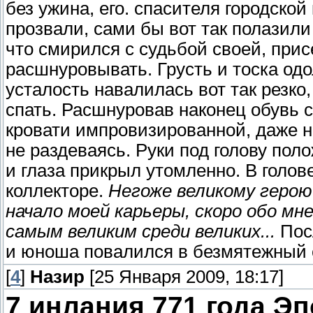
без ужина, его. спасителя городско
прозвали, сами бы вот так полазили 
что смирился с судьбой своей, прис
расшнуровывать. Грусть и тоска од
усталость навалилась вот так резко,
спать. Расшнуровав наконец обувь 
кровати импровизированной, даже не
не раздеваясь. Руки под голову пол
и глаза прикрыл утомленно. В голов
коллекторе.
Негоже великому герою 
начало моей карьеры, скоро обо мн
самым великим среди великих...
Посл
и юноша повалился в безмятежный 
[
4
]
Назир
[25 Января 2009, 18:17]
7 инлания 771 года Э