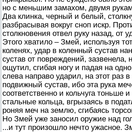
но с меньшим замахом, двумя рукам
Два клинка, черный и белый, столк
разбрасывая вокруг сноп искр. Прот
столкновения отвел руку назад, от у
Этого хватило – Змей, используя тот
коленях, удар в коленный сустав на
сустав от повреждений, зазвенела, 
ощутил, сгибая ногу и падая на одн
слева направо ударил, на этот раз 
подвижный сустав, ибо эта рука ме
соответственно и кольчуга тоньше и
стальные кольца, вгрызаясь в подат
роняя меч на землю, сгибаясь торсом
Но Змей уже заносил оружие над гол
...и тут произошло нечто ужасное. З