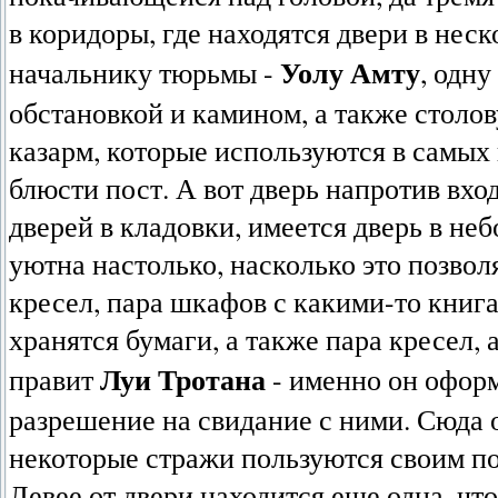
в коридоры, где находятся двери в нес
Уолу Амту
начальнику тюрьмы -
, одн
обстановкой и камином, а также столов
казарм, которые используются в самых
блюсти пост. А вот дверь напротив вхо
дверей в кладовки, имеется дверь в не
уютна настолько, насколько это позво
кресел, пара шкафов с какими-то книг
хранятся бумаги, а также пара кресел, 
Луи Тротана
правит
- именно он оформ
разрешение на свидание с ними. Сюда о
некоторые стражи пользуются своим п
Левее от двери находится еще одна, чт