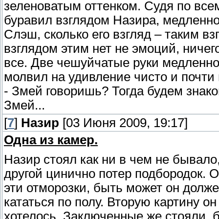
зеленоватым оттенком. Судя по все
буравил взглядом Назира, медленно
Слэш, сколько его взгляд – таким в
взглядом этим нет не эмоций, ничег
все. Две чешуйчатые руки медленно
молвил на удивление чисто и почти
- Змей говоришь? Тогда будем знако
Змей...
[
7
]
Назир
[03 Июня 2009, 19:17]
Одна из камер.
Назир стоял как ни в чем не бывало
другой цинично потер подбородок. О
эти отморозки, быть может он долже
кататься по полу. Вторую картину он
хотелось. Заключенные же стояли, 