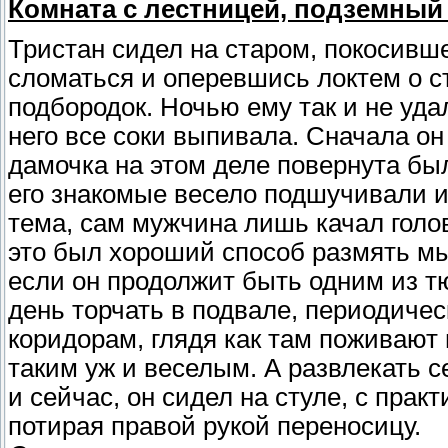
Комната с лестницей, подземный
Тристан сидел на старом, покосивше
сломаться и оперевшись локтем о 
подбородок. Ночью ему так и не уда
него все соки выпивала. Сначала он
дамочка на этом деле повернута был
его знакомые весело подшучивали и
тема, сам мужчина лишь качал голов
это был хороший способ размять м
если он продолжит быть одним из т
день торчать в подвале, периодич
коридорам, глядя как там поживаю
таким уж и веселым. А развлекать с
и сейчас, он сидел на стуле, с прак
потирая правой рукой переносицу.