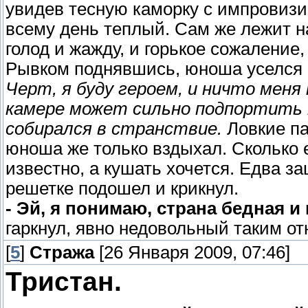
увидев тесную каморку с импровизи
всему день теплый. Сам же лежит на
голод и жажду, и горькое сожаление,
Рывком поднявшись, юноша уселся н
Черт, я буду героем, и ничто меня
камере может сильно подпортить м
собирался в странствие.
Ловкие па
юноша же только вздыхал. Сколько 
известно, а кушать хочется. Едва з
решетке подошел и крикнул.
- Эй, я понимаю, страна бедная и
гаркнул, явно недовольный таким от
[
5
]
Стража
[26 Января 2009, 07:46]
Тристан.