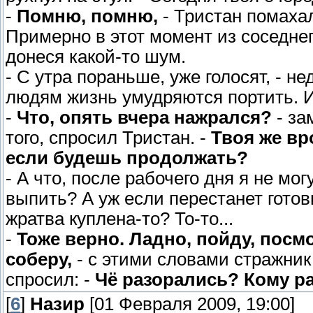
-
Помню, помню,
- Тристан помахал
Примерно в этот момент из соседнег
донеся какой-то шум.
- С утра пораньше, уже голосят, - н
людям жизнь умудряются портить. И 
-
Что, опять вчера нажрался?
- за
того, спросил Тристан. -
Твоя же вр
если будешь продолжать?
- А что, после рабочего дня я не мо
выпить? А уж если перестанет готови
жратва куплена-то? То-то...
-
Тоже верно. Ладно, пойду, посм
соберу,
- с этими словами стражник
спросил: -
Чё разорались? Кому р
[
6
]
Назир
[01 Февраля 2009, 19:00]