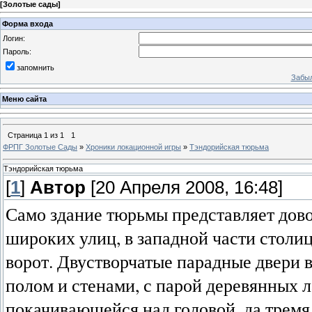
[
Золотые сады
]
Форма входа
Логин:
Пароль:
запомнить
Забыл
Меню сайта
Страница
1
из
1
1
ФРПГ Золотые Сады
»
Хроники локационной игры
»
Тэндорийская тюрьма
Тэндорийская тюрьма
[
1
]
Автор
[20 Апреля 2008, 16:48]
Само здание тюрьмы представляет дово
широких улиц, в западной части столи
ворот. Двустворчатые парадные двери 
полом и стенами, с парой деревянных 
покачивающейся над головой, да тремя д