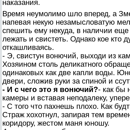
наказания.
Время неумолимо шло вперед, а Зме
напевая некую незамысловатую мело
спешить ему некуда, в наличии еще 
лежать и свистеть. Однако кое кто д
откашливаясь.
- Э, свистун вонючий, выходи из кам
Хозяином столь деликатного обраще
одинаковых как две капли воды. Юн
двери, сложив руки за спиной и ссу
- И с чего это я вонючий?
- как бы
камеры и вставая неподалеку, уперев
- С того что пахнешь плохо. Как буд
Страж хохотнул, запирая тем време
коридору, жестом маня юношу.