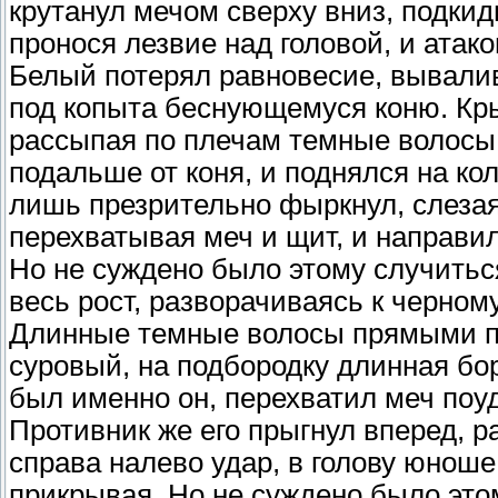
крутанул мечом сверху вниз, подки
пронося лезвие над головой, и ата
Белый потерял равновесие, вывалив
под копыта беснующемуся коню. Кры
рассыпая по плечам темные волосы, 
подальше от коня, и поднялся на ко
лишь презрительно фыркнул, слезая
перехватывая меч и щит, и направил
Но не суждено было этому случитьс
весь рост, разворачиваясь к черном
Длинные темные волосы прямыми пр
суровый, на подбородку длинная бор
был именно он, перехватил меч поуд
Противник же его прыгнул вперед, р
справа налево удар, в голову юнош
прикрывая. Но не суждено было этом