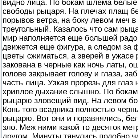
видно лица. По бокам шлема белые
свободы рыцаря. На плечах плащ бе
порывов ветра, на боку левом меч в
треугольный. Казалось что сам рыца
мир наполняется еще большей радос
движется еще фигура, а следом за ф
цветы сжиматься, а зверей в ужасе 
закована в черные как ночь латы, 
голове закрывает голову и глаза, з
часть лица. Узкая прорезь для глаз
хриплое дыхание слышно. По бокам 
рыцарю зловещий вид. На левом боку
Конь того всадника полностью черн
рыцарю. Вот они и поравнялись, бел
зло. Меж ними какой то десяток мет
другом. Минуты тянулись подобно ча