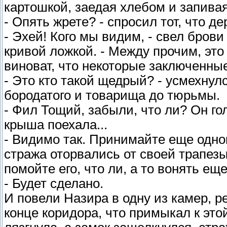
картошкой, заедая хлебом и запив
- Опять жрете? - спросил тот, что д
- Эхей! Кого мы видим, - свел брови
кривой ложкой. - Между прочим, это 
виноват, что некоторые заключенные
- Это кто такой щедрый? - усмехнул
бородатого и товарища до тюрьмы.
- Фил Тощий, забыли, что ли? Он го
крыша поехала...
- Видимо так. Принимайте еще одног
стража оторвались от своей трапезы
помойте его, что ли, а то вонять ещ
- Будет сделано.
И повели Назира в одну из камер, 
конце коридора, что примыкал к это