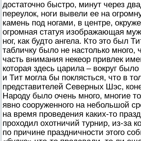
достаточно быстро, минут через два
переулок, ноги вывели ее на огро
камень под ногами, в центре, окруж
огромная статуя изображающая мужч
ног, как будто ангела. Кто это был Т
табличку было не настолько много, 
часть внимания некеор привлек име
которая здесь царила – вокруг было
и Тит могла бы поклясться, что в т
представителей Северных Шэс, конеч
Народу было очень много, многие то
явно сооруженного на небольшой ср
на время проведения каких-то праздн
проходил охотничий турнир, из-за к
по причине праздничности этого соб