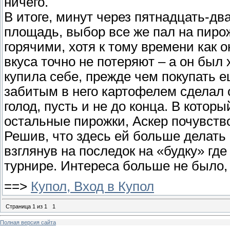
ничего.
В итоге, минут через пятнадцать-дв
площадь, выбор все же пал на пиро
горячими, хотя к тому времени как о
вкуса точно не потеряют – а он был
купила себе, прежде чем покупать ещ
забитым в него картофелем сделал 
голод, пусть и не до конца. В котор
остальные пирожки, Аскер почувст
Решив, что здесь ей больше делать
взглянув на последок на «будку» гд
турнире. Интереса больше не было,
==>
Купол, Вход в Купол
Страница
1
из
1
1
Полная версия сайта