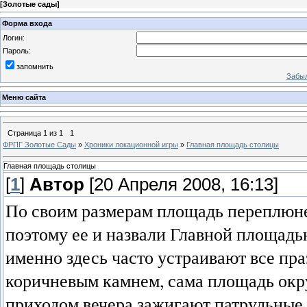
[
Золотые сады
]
Форма входа
Логин:
Пароль:
запомнить
Забыл
Меню сайта
Страница
1
из
1
1
ФРПГ Золотые Сады
»
Хроники локационной игры
»
Главная площадь столицы
Главная площадь столицы
[
1
]
Автор
[20 Апреля 2008, 16:13]
По своим размерам площадь переплюн
поэтому ее и назвали Главной площадь
именно здесь часто устраивают все пр
коричневым камнем, сама площадь окр
приходом вечера зажигают патрульные.