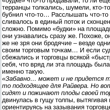
«будке» что-то продавали, то ли еще
терранцы толкались, шумели, кто-то 
бубнил что-то… Расслышать что-то 
сливалось в единый поток и сконце
сложно. Помимо «будки» на площади
они узнавались сразу же. Похоже, о
же не зря они бродячие – везде одни
своим торговым точкам… И если су
сбежались и торговцы всякой «быст
себя, что вряд ли эта площадь была
именно такую.
«Забавно… может и не придется та
то подходящее для Райвера. Но вот
сидят и пожинают плоды своей т
двинулась в гущу толпы, вытягивая
ориентируясь на зазывания торговце