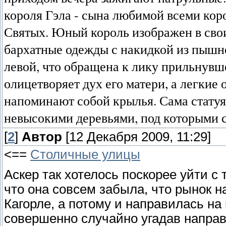
короля Гэла - сына любимой всеми кор
Святых. Юный король изображен в свои
бархатные одежды с накидкой из пышно
левой, что обращена к лику прильнув
олицетворяет дух его матери, а легкие 
напоминают собой крылья. Сама стату
невысокими деревьями, под которыми 
[
2
]
Автор
[12 Декабря 2009, 11:29]
<==
Столичные улицы
Аскер так хотелось поскорее уйти с
что она совсем забыла, что рынок на
Кагорле, а потому и направилась на 
совершенно случайно угадав направ