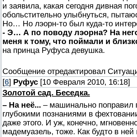
и заявила, какая сегодня дивная п
обольстительно улыбнуться, пытаю
Но… Но лэорн-то был куда-то интер
- Э… А по поводу лэорна? На не
меня к тому, что поймали и близ
на принца Руфуса девушка.
Сообщение отредактировал
Ситуац
[
6
]
Руфус
[10 Февраля 2010, 16:18]
Золотой сад. Беседка.
– На неё...
– машинально поправил п
глубокими познаниями в фехтовании
даже этого. И уж, конечно, мгновен
мадемуазель, тоже. Как будто в ней 