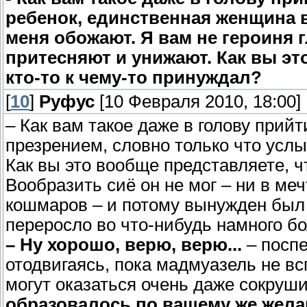
ребенок, единственная женщина в
меня обожают. Я вам не героиня 
притесняют и унижают. Как вы э
кто-то к чему-то принуждал?
[
10
]
Руфус
[10 Февраля 2010, 18:00]
– Как вам такое даже в голову прий
презрением, словно только что усл
Как вы это вообще представляете, ч
Вообразить сиё он не мог – ни в ме
кошмаров – и потому вынужден был 
переросло во что-нибудь намного б
– Ну хорошо, верю, верю...
– поспе
отодвигаясь, пока мадмуазель не вс
могут оказаться очень даже сокру
образовалось по вашему же жел