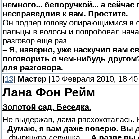
немного... белоручкой... а сейчас
несправедлив к вам. Простите.
Он подпёр голову опирающимися в с
пальцы в волосы и попробовал нач
разговор ещё раз.
– Я, наверно, уже наскучил вам 
поговорить о чём-нибудь другом
для разговора.
[
13
]
Мастер
[10 Февраля 2010, 18:40
Лана Фон Рейм
Золотой сад. Беседка.
Не выдержав, дама расхохоталась. К
-
Думаю, я вам даже поверю. Вы д
– фыркнула девушка. –
А разве вы 