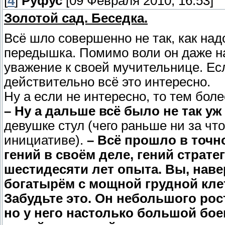
[
4
]
Руфус
[09 Февраля 2010, 16:53]
Золотой сад. Беседка.
Всё шло совершенно не так, как над
передышка. Помимо воли он даже на
уважение к своей мучительнице. Есл
действительно всё это интересно.
Ну а если не интересно, то тем боле
– Ну а дальше всё было не так уж
девушке стул (чего раньше ни за чт
инициативе).
– Всё прошло в точн
гений в своём деле, гений стратег
шестидесяти лет опыта. Вы, наве
богатырём с мощной грудной кле
Забудьте это. Он небольшого рос
но у него настолько большой бое