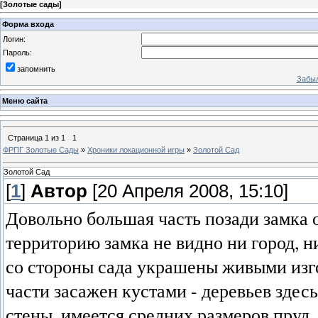
[
Золотые сады
]
Форма входа
Логин:
Пароль:
запомнить
Забыл
Меню сайта
Страница
1
из
1
1
ФРПГ Золотые Сады
»
Хроники локационной игры
»
Золотой Сад
Золотой Сад
[
1
]
Автор
[20 Апреля 2008, 15:10]
Довольно большая часть позади замка 
территорию замка не видно ни город, н
со стороны сада украшены живыми изго
части засажен кустами - деревьев здесь
стены, имеется средних размеров пруд,