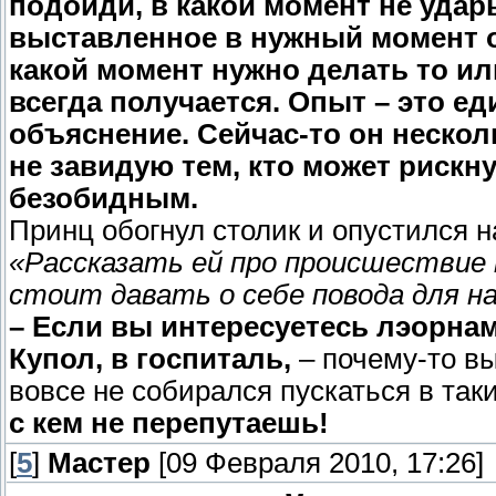
подойди, в какой момент не удар
выставленное в нужный момент ор
какой момент нужно делать то или
всегда получается. Опыт – это е
объяснение. Сейчас-то он несколь
не завидую тем, кто может рискну
безобидным.
Принц обогнул столик и опустился н
«Рассказать ей про происшествие 
стоит давать о себе повода для н
– Если вы интересуетесь лэорнам
Купол, в госпиталь,
– почему-то вы
вовсе не собирался пускаться в так
с кем не перепутаешь!
[
5
]
Мастер
[09 Февраля 2010, 17:26]