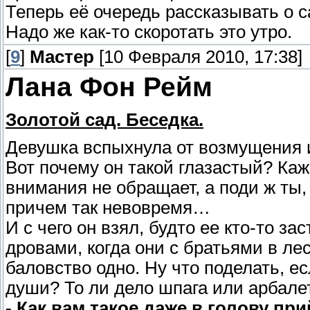
Теперь её очередь рассказывать о са
Надо же как-то скоротать это утро.
[
9
]
Мастер
[10 Февраля 2010, 17:38]
Лана Фон Рейм
Золотой сад. Беседка.
Девушка вспыхнула от возмущения и
Вот почему он такой глазастый? Каже
внимания не обращает, а поди ж ты,
причем так невовремя…
И с чего он взял, будто ее кто-то за
дровами, когда они с братьями в лес
баловство одно. Ну что поделать, е
души? То ли дело шпага или арбалет
- Как вам такое даже в голову пр