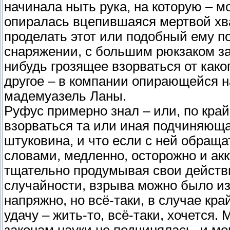
начинала ныть рука, на которую – м
опиралась вцепившаяся мертвой хва
проделать этот или подобный ему п
снаряжении, с большим рюкзаком за 
нибудь грозящее взорваться от како
другое – в компании опирающейся на
мадемуазель Ланы.
Руфус примерно знал – или, по край
взорваться та или иная подчиняющ
штуковина, и что если с ней обраща
словами, медленно, осторожно и акку
тщательно продумывая свои действ
случайности, взрыва можно было из
напряжно, но всё-таки, в случае кр
удачу – жить-то, всё-таки, хочется.
законам науки не подчинялась, и мо