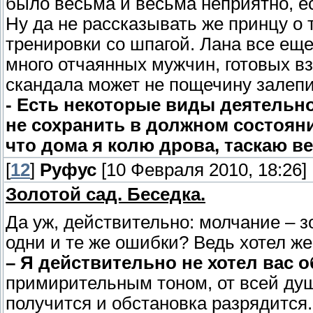
было весьма и весьма неприятно, е
Ну да не рассказывать же принцу о 
тренировки со шпагой. Лана все еще
много отчаянных мужчин, готовых вз
скандала может не пощечину залепит
- Есть некоторые виды деятельно
не сохранить в должном состоян
что дома я колю дрова, таскаю в
[
12
]
Руфус
[10 Февраля 2010, 18:26]
Золотой сад. Беседка.
Да уж, действительно: молчание – зо
одни и те же ошибки? Ведь хотел же,
– Я действительно не хотел вас о
примирительным тоном, от всей души
получится и обстановка разрядится