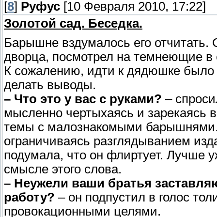
[
8
]
Руфус
[10 Февраля 2010, 17:22]
Золотой сад. Беседка.
Барышне вздумалось его отчитать. С
дворца, посмотрел на темнеющие в 
К сожалению, идти к дядюшке было 
делать выводы.
– Что это у вас с руками?
– спроси
мысленно чертыхаясь и зарекаясь в
темы с малознакомыми барышнями. О
ограничиваясь разглядыванием изда
подумала, что он флиртует. Лучше у
смысле этого слова.
– Неужели ваши братья заставля
работу?
– он подпустил в голос тол
провокационными целями.