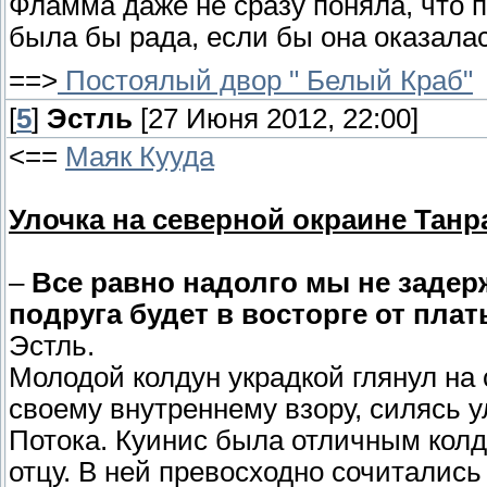
Фламма даже не сразу поняла, что п
была бы рада, если бы она оказала
==>
Постоялый двор " Белый Краб"
[
5
]
Эстль
[27 Июня 2012, 22:00]
<==
Маяк Кууда
Улочка на северной окраине Танр
–
Все равно надолго мы не задер
подруга будет в восторге от плат
Эстль.
Молодой колдун украдкой глянул на 
своему внутреннему взору, силясь 
Потока. Куинис была отличным колду
отцу. В ней превосходно сочитались