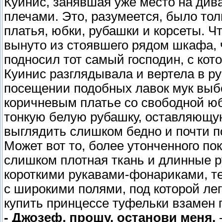
Куинис, занявшая уже место на див
плечами. Это, разумеется, было то
платья, юбки, рубашки и корсеты. Ч
вынуто из стоявшего рядом шкафа, ч
подносил тот самый господин, с кот
Куинис разглядывала и вертела в ру
посещении подобных лавок мук выбор
коричневым платье со свободной ю
тонкую белую рубашку, оставляющу
выглядить слишком бедно и почти п
Может вот то, более утонченного пок
слишком плотная ткань и длинные ру
короткими рукавами-фонариками, тем
с широкими полями, под которой ле
купить принцессе туфельки взамен п
- Джозеф, прошу, останови меня,