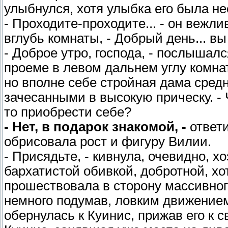
улыбнулся, хотя улыбка его была не
- Проходите-проходите... - он вежл
вглубь комнаты, - Добрый день... вы 
- Доброе утро, господа, - послышал
проеме в левом дальнем углу комнат
но вполне себе стройная дама сред
зачесанными в высокую прическу. - 
то приобрести себе?
- Нет, в подарок знакомой, -
ответи
обрисовала рост и фигуру Вилии.
- Присядьте, - кивнула, очевидно, х
бархатистой обивкой, добротной, хо
прошествовала в сторону массивног
немного подумав, ловким движением
обернулась к Куинис, прижав его к с