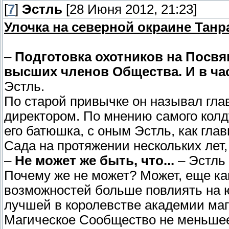
[
7
]
Эстль
[28 Июня 2012, 21:23]
Улочка на северной окраине Тан
–
Подготовка охотников на Посв
высших членов Общества. И в ча
Эстль.
По старой привычке он называл гла
директором. По мнению самого колд
его батюшка, с оным Эстль, как гл
Сада на протяжении нескольких лет,
–
Не может же быть, что...
– Эстль 
Почему же не может? Может, еще как
возможностей больше повлиять на ю
лучшей в королевстве академии маг
Магическое Сообщество не меньшее