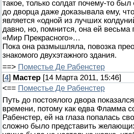
такое, только солдат почему-то был
до дворца даже доказывала ему, что
является «одной из лучших колдуний
давно, но, помнится, она ей весьма
«Мир Прекрасного»…
Пока она размышляла, повозка прео
знакомого двухэтажного здания.
==>
Поместье Де Рабенстер
[
4
]
Мастер
[14 Марта 2011, 15:46]
<==
Поместье Де Рабенстер
Путь до постоялого двора показался
времени, потому как едва Фламма с
Рабенстер, ей на глаза попалась св
сложно было представить желающих 