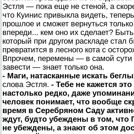
Эстля — пока еще не стеной, а скор
что Куинис привыкла видеть, тепер
прошлое и сможет вернуться только 
впереди... кем оно их сделает? Быт
который при другом раскладе стал
превратится в лесного кота с осто
Впрочем, перемены — в самой сути
завести — знает только она.
- Маги, натасканные искать бегл
слова Эстля.
- Тебе не кажется э
настолько редко, даже упоминани
человек понимает, что вообще ск
время в Серебряном Саду активно
ждут, будто убеждены в том, что
не убеждены, а знают об этом до