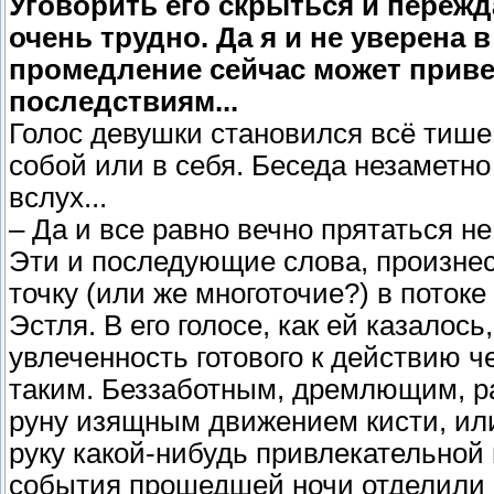
Уговорить его скрыться и переж
очень трудно. Да я и не уверена 
промедление сейчас может приве
последствиям...
Голос девушки становился всё тише,
собой или в себя. Беседа незаметн
вслух...
– Да и все равно вечно прятаться не
Эти и последующие слова, произнес
точку (или же многоточие?) в поток
Эстля. В его голосе, как ей казалос
увлеченность готового к действию ч
таким. Беззаботным, дремлющим, 
руну изящным движением кисти, ил
руку какой-нибудь привлекательной 
события прошедшей ночи отделили 