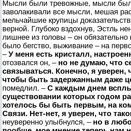
Мысли были тревожные, мысли был
заволакивали все мысли, мешая рас
мельчайшие крупицы доказательств 
верной. Глубоко вздохнув, Эстль нен
лишнее из головы – он обязательно 
было бегство, выживание – на перв
–
У меня есть кристалл, настроен
отозвался он, –
но не думаю, что с
связываться. Конечно, я уверен,
чтобы быть задержанным даже ц
помедлил. –
С каждым днем всплы
существовании которых годом ра
хотелось бы быть первым, на ко
Связи. Нет-нет, я уверен, что тако
неуверенно улыбнулся, –
но в любо
вообще, мое мнение теперь нам ну