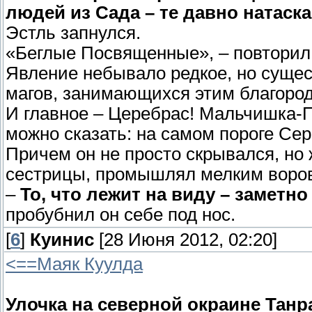
людей из Сада – те давно натас
Эстль запнулся.
«Беглые Посвященные», – повторил 
Явление небывало редкое, но сущес
магов, занимающихся этим благоро
И главное – Церебрас! Мальчишка-
можно сказать: на самом пороге Сер
Причем он не просто скрывался, но 
сестрицы, промышлял мелким воро
–
То, что лежит на виду – заметно
пробубнил он себе под нос.
[
6
]
Куинис
[28 Июня 2012, 02:20]
<==Маяк Куулда
Улочка на северной окраине Тан