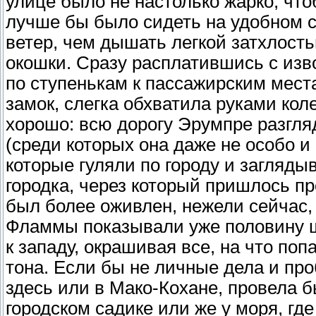
улице было не настолько жарко, что
лучше бы было сидеть на удобном с
ветер, чем дышать легкой затхлость
окошки. Сразу расплатившись с изв
по ступенькам к пассажирским мест
замок, слегка обхватила руками кол
хорошо: всю дорогу Эрумпре разгля
(среди которых она даже не особо 
которые гуляли по городу и загляды
городка, через который пришлось пр
был более оживлен, нежели сейчас,
Фламмы показывали уже половину ше
к западу, окрашивая все, на что поп
тона. Если бы не личные дела и про
здесь или в Мако-Кохане, провела 
городском садике или же у моря, гд