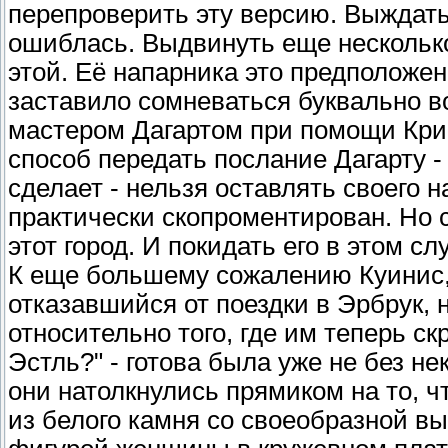
перепроверить эту версию. Выждать.
ошиблась. Выдвинуть еще несколько
этой. Её напарника это предположе
заставило сомневаться буквально в
мастером Дагартом при помощи Крис
способ передать послание Дагарту - 
сделает - нельзя оставлять своего н
практически скопроментирован. Но с
этот город. И покидать его в этом с
К еще большему сожалению Куинис,
отказавшийся от поездки в Эрбрук,
относительно того, где им теперь с
Эстль?" - готова была уже не без не
они натолкнулись прямиком на то, ч
из белого камня со своеобразной вы