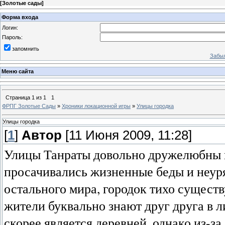
[
Золотые сады
]
Форма входа
Логин:
Пароль:
запомнить
Забыл
Меню сайта
Страница
1
из
1
1
ФРПГ Золотые Сады
»
Хроники локационной игры
»
Улицы городка
Улицы городка
[
1
]
Автор
[11 Июня 2009, 11:28]
Улицы Танраты довольно дружелюбны на
просачивались жизненные беды и неур
остального мира, городок тихо существ
жители буквально знают друг друга в л
скорее является деревней, однако из-з