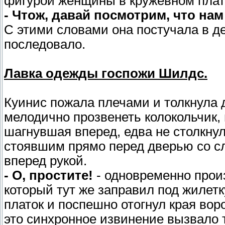
фигурой женщины в кружевном плат
- Чтож, давай посмотрим, что нам
С этими словами она постучала в де
последовало.
Лавка одежды госпожи Шилдс.
Куинис пожала плечами и толкнула д
мелодично прозвенеть колокольчик, 
шагнувшая вперед, едва не столкну
стоявшим прямо перед дверью со с
вперед рукой.
- О, простите!
- одновременно произ
который тут же заправил под жилет
платок и поспешно отогнул края вор
это синхронное извинение вызвало т