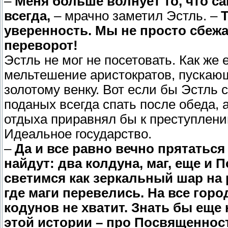
–
Меня больше волнует то, что са
всегда,
– мрачно заметил Эстль. –
Т
уверенность. Мы не просто сбежа
переворот!
Эстль не мог не посетовать. Как же
мельтешение аристократов, пускающ
золотому венку. Вот если бы Эстль с
поданых всегда спать после обеда,
отдыха приравнял бы к преступлени
Идеальное государство.
–
Да и все равно вечно прятаться
найдут: два колдуна, маг, еще и
светимся как зеркальный шар на 
где маги перевелись. На все гор
кодунов не хватит. Знать бы ещ
этой истории – про Посвященност