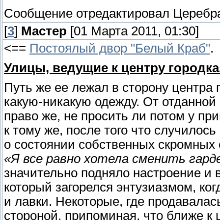
Сообщение отредактировал
Церебр
[
3
]
Мастер
[01 Марта 2011, 01:30]
<==
Постоялый двор "Белый Краб"
.
Улицы, ведущие к центру городка
Путь же ее лежал в сторону центра г
какую-никакую одежду. От отданной
право же, не просить ли потом у пр
к тому же, после того что случилос
о состоянии собственных скромных 
«Я все равно хотела сменить гард
значительно подняло настроение и 
который загорелся энтузиазмом, ког
и лавки. Некоторые, где продавала
стороной, припоминая, что ближе к 