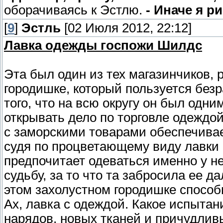
оборачиваясь к Эстлю.
- Иначе я р
[
9
]
Эстль
[02 Июля 2012, 22:12]
Лавка одежды госпожи Шилдс
Эта был один из тех магазинчиков,
городишке, который пользуется без
того, что на всю округу он был одн
открывать дело по торговле одеждой
с заморскими товарами обеспечивае
судя по процветающему виду лавки
предпочитает одеваться именно у н
судьбу, за то что та забросила ее д
этом захолустном городишке способ
Ах, лавка с одеждой. Какое испытан
нарядов, новых тканей и причудлив