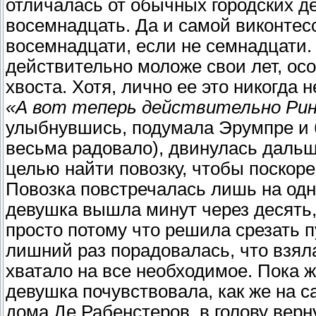
отличалась от обычных городских д
восемнадцать. Да и самой виконтес
восемнадцати, если не семнадцати. 
действительно моложе свои лет, осо
хвоста. Хотя, лично ее это никогда 
«А вот теперь действительно Рин
улыбнувшись, подумала Эрумпре и б
весьма радовало), двинулась дальше
целью найти повозку, чтобы поскор
Повозка повстречалась лишь на одн
девушка вышла минут через десять, 
просто потому что решила срезать п
лишний раз порадовалась, что взяла
хватало на все необходимое. Пока ж
девушка почувствовала, как же на с
дома Де Рабенстеров, в голову вер