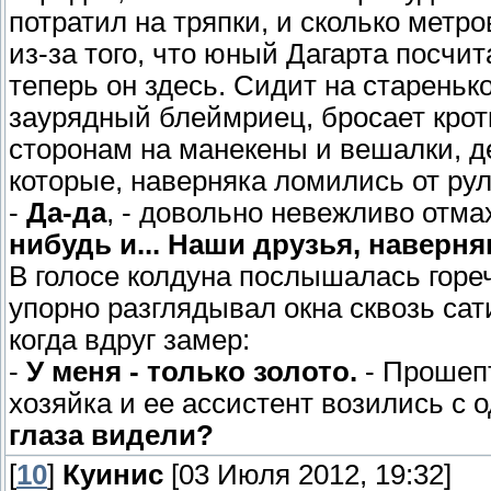
потратил на тряпки, и сколько метр
из-за того, что юный Дагарта посчи
теперь он здесь. Сидит на стареньк
заурядный блеймриец, бросает крот
сторонам на манекены и вешалки, 
которые, наверняка ломились от рул
-
Да-да
, - довольно невежливо отма
нибудь и... Наши друзья, наверня
В голосе колдуна послышалась гореч
упорно разглядывал окна сквозь са
когда вдруг замер:
-
У меня - только золото.
- Прошепт
хозяйка и ее ассистент возились с 
глаза видели?
[
10
]
Куинис
[03 Июля 2012, 19:32]