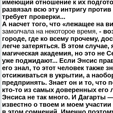
имеющий отношение к их подгото
развязал всю эту интригу против
требует проверки...
А насчет того, что «лежащее на ви
замолчала на некоторое время,
- в
городе, где ко всему прочему, до
легче затеряться. В этом случае
магическая академия, но это не С
уже поджидают... Если Энсис прав
его знал, то этот человек также зн
отсиживаться в укрытии, а наобо
предпринять. Знает он и то, что 
кто-то из самых доверенных его л
Энсиса не так много. И Дагарты —
известно о твоем и моем участии 
в этом сомнений. Именно поэтом