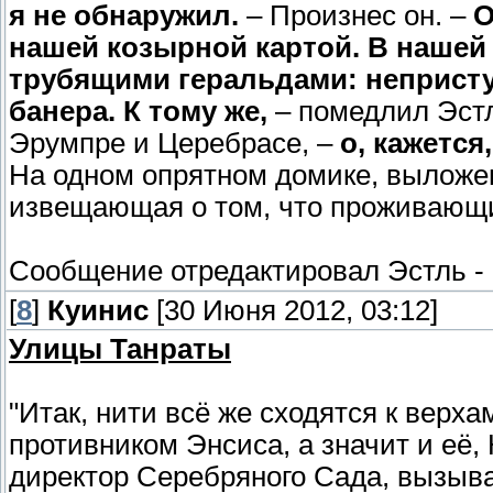
я не обнаружил.
– Произнес он. –
О
нашей козырной картой. В нашей 
трубящими геральдами: неприст
банера. К тому же,
– помедлил Эстл
Эрумпре и Церебрасе, –
о, кажется
На одном опрятном домике, выложен
извещающая о том, что проживающи
Сообщение отредактировал
Эстль
-
[
8
]
Куинис
[30 Июня 2012, 03:12]
Улицы Танраты
"Итак, нити всё же сходятся к верха
противником Энсиса, а значит и её,
директор Серебряного Сада, вызыв