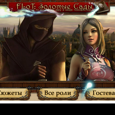
·
Участники
·
Активные темы
·
Все прочитано
·
Вернуться
МЫ ПЕРЕЕХАЛИ: http://anplay.f-rpg.ru/