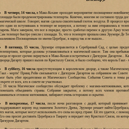
В четверг, 14 числа,
в Мако-Кохане проходит мероприятие посвященное новейшему
площади были продемонстрированы телепорты. Конечно, многим не составило труда дога
магической школе. Говорят, магия сделала спасительный глоток воздуха. В процессе в
что один из вступивших в телепорт не вернулся, а потому за ним отправились в тел
парень. Маги заверили, что все в порядке, просто сработал перенос в другую Арку теле
Сам телепорт быстро унесли с площади. То, что в телепорте пропала сама Эрумпре Де Те
мальчиком-Посвященным по имени Церебрас, в народ так и не вышло...
В пятницу, 15 числа
, Эрумпре отправляется в Серебряный Сад, с целью предо
телепортами, которые должны устанавливаться в магической школе. Там она пребывае
когда ее просят срочно вернуться в Мако-Кохан и встретиться с Дагвуром Дагартом... Как
дворца Дагарту пришел вызов по Кристаллу Связи, и было сообщено, что король Гаал - 
В субботу, 16 числа
присутствующим в королевском дворце, а также Магическому
Гаал - мертв! Принц Рейн связывается с Дагвуром Дагартом на собранном им Совете 
мог быть убит предателями из Магического Сообщества. События Совета и темы р
секрете от всех, кто в совете не участвовал.
С 16 числа Магическое сообщество обсуждает проблему с магами-мятежниками, кото
помешать объединить страны. Собрание закрытое, а потому всех членов противоб
заниматься отловом мятежников, набирают очень осторожно и скрытно.
В воскресенье, 17 числа
, после ночи разговоров с дядей, который принимает
поддерживают корону под знаменем Золотого Древа, Эрумпре решает найти Церебраса,
тех магов, которые могут использовать его силы во вред стране. Ей это удается, с помо
Его она просит доставить Церебраса в Танрату и передает ему Кристалл Связи, по котор
Дагвуром Дагартом.