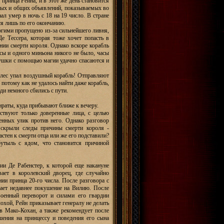
ринца Рейна, и в этот же день становится
жных и общих объявлений, показываемых во
ал умер в ночь с 18 на 19 число. В стране
ся лишь по его окончанию.
огими пропущено из-за сильнейшего ливня,
е Тессера, которая тоже хочет попасть в
нии смерти короля. Однако вскоре корабль
ссы и одного миньона никого не было, часы
евушки с помощью магии удачно спасаются и
в лес упал воздушный корабль! Отправляют
потому как не удалось найти даже корабль,
ди немного сбились с пути.
нраты, куда прибывают ближе к вечеру.
тствуют только доверенные лица, с целью
енных улик против него. Однако разговор
, скрыли следы причины смерти короля -
астен к смерти отца или же его подставили?
утыль с ядом, что становится причиной
ии Де Рабенстер, к которой еще накануне
ает в королевский дворец, где случайно
нии принца 20-го числа. После разговора с
дает недавнее покушение на Вилию. После
военный переворот и силами его гвардии
лохой, Рейн приказывает генералу не делать
в Мако-Кохан, а также рекомендует после
шения на принцессу и поведения его сына