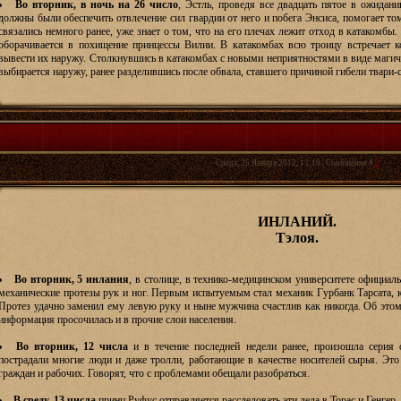
Во вторник, в ночь на 26 число
, Эстль, проведя все двадцать пятое в ожидан
должны были обеспечить отвлечение сил гвардии от него и побега Энсиса, помогает то
связались немного ранее, уже знает о том, что на его плечах лежит отход в катакомбы.
оборачивается в похищение принцессы Вилии. В катакомбах всю троицу встречает к
вывести их наружу. Столкнувшись в катакомбах с новыми неприятностями в виде маги
выбирается наружу, ранее разделившись после обвала, ставшего причиной гибели твари-
Среда, 25 Января 2012, 13:19 | Сообщение #
3
ИНЛАНИЙ.
Тэлоя.
Во вторник, 5 инлания
, в столице, в технико-медицинском университете официа
механические протезы рук и ног. Первым испытуемым стал механик Гурбанк Тарсата, к
Протез удачно заменил ему левую руку и ныне мужчина счастлив как никогда. Об этом 
информация просочилась и в прочие слои населения.
Во вторник, 12 числа
и в течение последней недели ранее, произошла серия 
пострадали многие люди и даже тролли, работающие в качестве носителей сырья. Эт
граждан и рабочих. Говорят, что с проблемами обещали разобраться.
В среду, 13 числа
принц Руфус отправляется расследовать эти дела в Торас и Генгер.