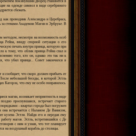
м временем покинувший дворец становится в
щие на одежде символ в виде серебряного
удряется сбежать.
д как проводник Александра и Церебраса,
ь за стенами Академии Магии в Эрбруке. В
ым методом, несмотря на возможность особ
нца Рейна, ввиду спорной ситуации о его
ическую печать внутри принца, которую при
ло к тому, что облик принца Рейна спал и
снению того, кто он, однако это так ни к
я, что убил принца... Совет закончился в
 и сообщает, что скоро должен прибыть ее
После небольшой беседы, в которой Эстль
ах Кагорла, что ему не особо понравилось.
иеся магии, возникает неприятность в виде
 поздно проснувшаяся, встречает старого
еспорядками - квартал города был погружен
 она встречается с Наланом Де Ванисом,
е кузена Эстля. Найдя его и передав ему
 работу магов. Эстль, встретившийся с Де
еговорив с ним и узнав, что тот планирует
ится на воздушный корабль до столицы.