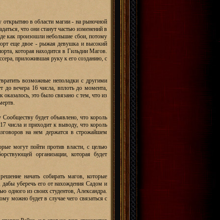
 открытию в области магии - на рыночной
даться, что они станут частью изменений в
роде как произошли небольшие сбои, потому
епорт еще двое - рыжая девушка и высокий
порта, которая находится в Гильдии Магов.
ссера, приложившая руку к его созданию, с
твратить возможные неполадки с другими
т до вечера 16 числа, вплоть до момента,
 оказалось, это было связано с тем, что из
мертв.
 Сообществу будет объявлено, что король
17 числа и приходит к выводу, что король
азговоров на нем держатся в строжайшем
рые могут пойти против власти, с целью
орствующей организации, которая будет
 решение начать собирать магов, которые
 дабы уберечь его от нахождения Садом и
щью одного из своих студентов, Александра.
ому можно будет в случае чего связаться с