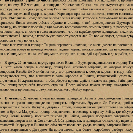
Во вторник, утром 19 числа
принцесса Вилия прибывает в Мако-Кохан по приказу п
ясно, почему. В 2 часа дня, на площади с Кристаллом Связи, что используется для ва
всех крупных городах сразу,
принц Рейн выступает с объявлением
о том, что король Га
объявлен недельный траур по королю. Коронация принца, как известно, сможет состоять
Днем 19-го числа, незадолго после объявления принца, которое в Мако-Кохане было мн
принцесса Вилия желает отбыть обратно в столицу, к ней присоединяется Эрумпре Д
столицу, по причине просьбы дяди оказать всевозможную помощь принцу в расследова
начинает падать, а после и вовсе выясняется, что на корабле кроме принцессы, виконте
показывают 11 вечера, а корабль уже вот-вот упадет в лес. Он все же падает, однако д
остаются в лесу ночевать.
Ближе к полуночи в городке Танрата переполох - похоже, не очень далеко на востоке 
небольшой эскорт на помощь жертвам падения, однако поиски оказываются неудачными, 
по всей видимости из-за необходимости совершить крюк, дабы добраться до корабля, лю
В среду, 20-го числа
, поутру принцесса Вилия и Эрумпре выдвигаются в сторону Та
В шесть часов вечера, в столице, принц Рейн созывает собрание, на котором прису
допросить Калеба Де Уаэлби на тему его причастности к смерти короля, в виду найд
складывается так, что выясняется: сама королева и Ривиан, королевский целитель
отравления. И скрыли затем... чтобы уберечь принца. Действительно ли принц Рейн прич
Сам принц ведет себя немного странно. После обыска покоев принца находится б
заключения принца под стражу, как вероятного убийцу короля.
В четверг, 21 числа
, с утра пораньше принцесса Вилия в сопровождении Ринкер
именно с целью сопровождения принцессы обратилась Эрумпре Де Тессера, прибыв
встречается с сыном Дагвура Дагарта - Эстлем, который также присутствовал на собра
ним и братом Маркусом, троица отправляется в темницу к принцу Рейну, где обсуж
ухода Эстля темницу посещает генерал Де Гайлм, который предлагает совершить 
захватить дворец и взять Совет силой. Оба принца, как и принцесса, считают эту идею п
глупостей. Маркусу и Вилии же объясняет после его ухода причину отправки Вилии 
совета встретиться с Дагвуром Дагартом лично, для более подробного разбора поку