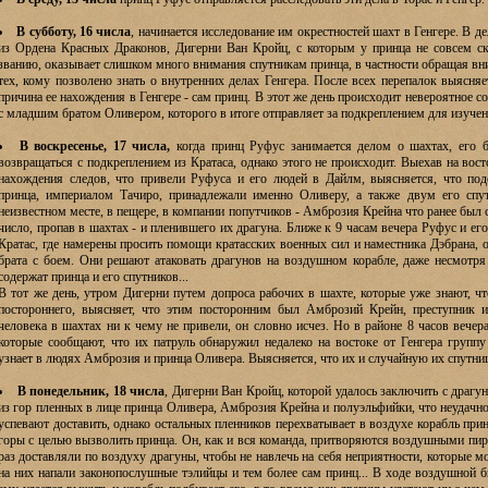
В субботу, 16 числа
, начинается исследование им окрестностей шахт в Генгере. В 
из Ордена Красных Драконов, Дигерни Ван Кройц, с которым у принца не совсем ск
званию, оказывает слишком много внимания спутникам принца, в частности обращая внима
тех, кому позволено знать о внутренних делах Генгера. После всех перепалок выясня
причина ее нахождения в Генгере - сам принц. В этот же день происходит невероятное с
с младшим братом Оливером, которого в итоге отправляет за подкреплением для изучени
В воскресенье, 17 числа,
когда принц Руфус занимается делом о шахтах, его 
возвращаться с подкреплением из Кратаса, однако этого не происходит. Выехав на вост
нахождения следов, что привели Руфуса и его людей в Дайлм, выясняется, что под
принца, империалом Тачиро, принадлежали именно Оливеру, а также двум его спу
неизвестном месте, в пещере, в компании попутчиков - Амброзия Крейна что ранее был 
число, пропав в шахтах - и пленившего их драгуна. Ближе к 9 часам вечера Руфус и е
Кратас, где намерены просить помощи кратасских военных сил и наместника Дэбрана, 
брата с боем. Они решают атаковать драгунов на воздушном корабле, даже несмотря 
содержат принца и его спутников...
В тот же день, утром Дигерни путем допроса рабочих в шахте, которые уже знают, ч
постороннего, выясняет, что этим посторонним был Амброзий Крейн, преступник и
человека в шахтах ни к чему не привели, он словно исчез. Но в районе 8 часов вечер
которые сообщают, что их патруль обнаружил недалеко на востоке от Генгера групп
узнает в людях Амброзия и принца Оливера. Выясняется, что их и случайную их спутницу
В понедельник, 18 числа
, Дигерни Ван Кройц, которой удалось заключить с драг
из гор пленных в лице принца Оливера, Амброзия Крейна и полуэльфийки, что неудачно
успевают доставить, однако остальных пленников перехватывает в воздухе корабль при
горы с целью вызволить принца. Он, как и вся команда, притворяются воздушными пи
раз доставляли по воздуху драгуны, чтобы не навлечь на себя неприятности, которые мо
на них напали законопослушные тэлийцы и тем более сам принц... В ходе воздушной 