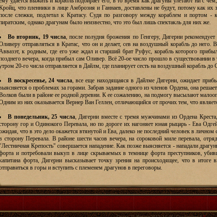
ему удается выжить и корабль подбирает его, в то время как драгуны улетают ни с че
Кройц, что пленники в лице Амброзия и Ганнаев, доставлены не будут, потому как их 
после слежки, подлетал к Кратасу. Судя по разговору между кораблем и портом - к
пиратским, однако драгунам было неизвестно, что это был лишь спектакль для них же.
Во вторник, 19 числа
, после полудня брожения по Генгеру, Дигерни рекомендуе
Оливеру отправляться в Кратас, что он и делает, сев на воздушный корабль до него. 
Аввазэт, к родным, где его уже ждал и старший брат Руфус, корабль которого прибыл
позднего вечера, когда прибыл сам Оливер. Всё 20-ое число прошло в существовании в
утром 20-го числа отправляется в Дайлм, где планирует сесть на воздушный корабль до 
В воскресенье, 24 числа
, все еще находящаяся в Дайлме Дигерни, ожидает прибы
выясняется о проблемах за горами. Забрав задание одного из членов Ордена, она решает
Волков были в районе ее родной деревни. К ее сожалению, на подмогу высылают малоопы
Одним из них оказывается Вернер Ван Геллен, отличающийся от прочих тем, что являе
В понедельник, 25 числа
, Дигерни вместе с тремя мужчинами из Ордена Креста
сторону гор и Одинокого Перевала, но по дороге их нагоняет юная рыцарь - Ева Одге
ожидая, что в это дело окажется втянутой и Ева, далеко не последний человек в личном
в сторону Перевала. В районе шести часов вечера, на сороковой миле перевала, отряд
"Лестничная Крепость" совершается нападение. Как позже выясняется - нападали драгун
форта и потребовали выкуп в лице скрываемых в темнице форта преступников, убив
капитана форта, Дигерни высказывает точку зрения на происходящее, что в итоге 
отправиться в горы и вступить с племенем драгунов в переговоры.