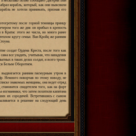
м, а несколько позже сообщают Дигерни Ван
забрал корабль, который, как они выяснили
орабль не хотели принимать, признав его
т отогретому после горной темницы принцу
Вечером того же дня он прибыл в крепость
 в Кратас этого же числа, но много ранее
 теплом кругу семьи. Ван Кройц же ранним
Стоуна.
тие солдат Ордена Креста, после того как
 сама все уладить, учитывая, что нападения
тных в таких делах солдат, и всего троих.
тся Белым Оборотнем.
, выдвигается ранним пасмурным утром в
йр. Немного поворчав по этому поводу, не
 списке знакомых женщины, она ведет отряд
 становится свидетелем того, как на форт
ы-изгнанники, что затем похитили капитана
ших их сородичей. Встретившись с сыном
выливается в решение на следующий день