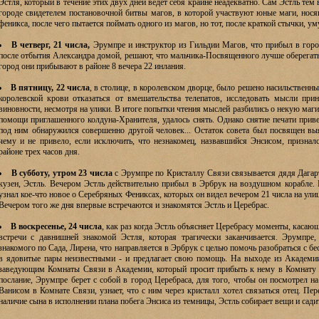
Эстля, который в течение этих двух дней ведет себя крайне неадекватно. Сам Эстль те
городе свидетелем постановочной битвы магов, в которой участвуют юные маги, нося
феникса, после чего пытается поймать одного из магов, но тот, после краткой стычки, ум
В четверг, 21 числа,
Эрумпре и инструктор из Гильдии Магов, что прибыл в горо
после отбытия Александра домой, решают, что мальчика-Посвященного лучше оберегат
город они прибывают в районе 8 вечера 22 инлания.
В пятницу, 22 числа
, в столице, в королевском дворце, было решено насильственн
королевской крови отказаться от вмешательства телепатов, исследовать мысли при
виновности, несмотря на улики. В итоге попытки чтения мыслей разбились о некую маг
помощи приглашенного колдуна-Хранителя, удалось снять. Однако снятие печати приве
под ним обнаружился совершенно другой человек... Остаток совета был посвящен выя
чему и не привело, если исключить, что незнакомец, назвавшийся Энсисом, призналс
районе трех часов дня.
В субботу, утром 23 числа
с Эрумпре по Кристаллу Связи связывается дядя Дагарт
кузен, Эстль. Вечером Эстль действительно прибыл в Эрбрук на воздушном корабле. 
узнал кое-что новое о Серебряных Фениксах, которых он видел вечером 21 числа на улиц
Вечером того же дня впервые встречаются и знакомятся Эстль и Церебрас.
В воскресенье, 24 числа
, как раз когда Эстль объясняет Церебрасу моменты, касающ
встречи с давнишней знакомой Эстля, которая трагически заканчивается. Эрумпре,
знакомого по Сада, Лирена, что направляется в Эрбрук с целью помочь разобраться с б
в ядовитые пары неизвестными - и предлагает свою помощь. На выходе из Академии
заведующим Комнаты Связи в Академии, который просит прибыть к нему в Комнату е
послание, Эрумпре берет с собой в город Церебраса, для того, чтобы он посмотрел на
Ванисом в Комнате Связи, узнает, что с ним через кристалл хотел связаться отец. Пер
наличие сына в исполнении плана побега Энсиса из темницы, Эстль собирает вещи и сад