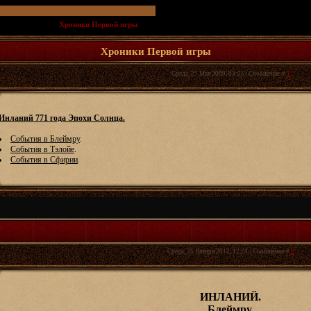
ационной игры
»
Хроники Первой игры
(Краткий пересказ событий до сентября 771 года.)
Хроники Первой игры
Среда, 27 Мая 2009, 03:05 | Сообщение #
1
Инланий 771 года Эпохи Солнца.
События в Блеймру
.
События в Тэлойе
.
События в Сфирии
.
Среда, 25 Января 2012, 12:51 | Сообщение #
2
ИНЛАНИЙ.
Блеймру.