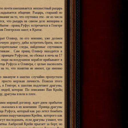
дело почти вмешивается неизвестный рыцарь
ладывается общение. Рыцарь, старший по
ние на то, что спутники эти - не из числа
ется, что рыцарь на самом деле женщина и
обытие - принц Руфус встречается в Генгере
я Генгерских шахт, в Кратас.
брат Оливер, по его мнению, уже должен
очную дорогу, дабы встретить брата, после
озрительные следы, найденные спутником
тникам... Сам принц Оливер находится в
с принцем Руфусом, но сбежал в ночь на 17
го люди на воздушном корабле прибывают в
отца Руфуса и Оливера, с целью вызволить
на то, что понятия не имеют, где именно
то накануне в шахтах случайно пропустили
 просто мерзкая личность. Поиски этого
а, в Генгере, к шахтам подлетают драгуны,
у людей, которая. По описанию Ван Кройц
, драгуны взяли в плен...
унами мирный договор, ждет днем прибытие
 оказалась в их компании. Принца драгуны
нца Руфуса, который как раз летел бомбить
ратами выручающими Крейна, которого как
гут последовать, если драгуны узнают, что
битвы Амброзий Крейн прыгает за борт, но