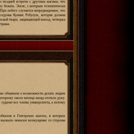
ии поздней встречи с другими магами, что
му бежать. Энсис, с которым телепатически
 При побеге случается непредвиденное, что
олдунья Куинис Ребулум, которая должна
ческой твари, защищающей выход, четверка
стража.
льно объявили о возможности делать людям
оторому около месяца назад отсекло руку.
судачат все члены университета, а потому
обвалов в Генгерских шахтах, в которых
о вызвало немалое возмущение со стороны