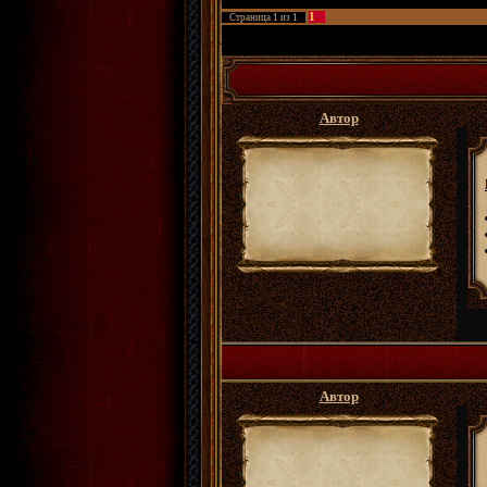
1
Страница
1
из
1
ФРПГ Золотые Сады
»
Архивы
»
Хроники лок
Автор
Автор