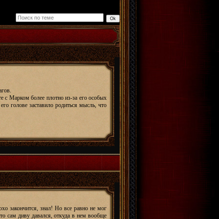
агов.
те с Марком более плотно из-за его особых
 его голове заставило родиться мысль, что
охо закончится, знал! Но все равно не мог
что сам диву давался, откуда в нем вообще