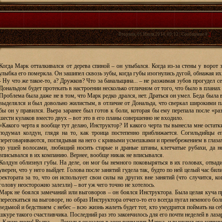
Вторник, 01 Июля 2014, 09:12 | Сообщение #
3
Когда Марк отталкивался от дерева спиной – он улыбался. Когда из-за стены у ворот
улыбка его померкла. Он зашипел сквозь зубы, когда губы изогнулись дугой, обнажая их
- Ну что же такое-то, а? Дружков? Что за банальщина... – не разжимая зубов прогудел се
Дональдом будет протекать в настроении несколько отличном от того, что было в планах
Проблема была даже не в том, что Марк редко дрался, нет. Драться он умел. Беда была 
выделялся и был довольно жилистым, в отличие от Дональда, что сверкал широкими п
бы он у правился. Вьера заранее был готов к боли, которая бы ему перепала после «ра
шести кулаков вместо двух – вот это в его планы совершенно не входило.
«Какого черта я вообще тут делаю, Инструктор? И какого черта ты вынесла мне остатк
подумал колдун, глядя на то, как троица постепенно приближается. Согильдийцы е
переговариваются, поглядывая на него с кривыми усмешками и пренебрежением в глазах
до ушей волосами, любящий носить старые и драные штаны, клетчатые рубахи, да н
вписывался в их компанию. Вернее, вообще никак не вписывался.
Колдун облизнул губы. На деле, он мог бы немного поковыряться в их головах, отвад
уверен, что у него выйдет. Голова после занятий гудела так, будто по ней целый час би
ректората за то, что он использует свои силы на других вне занятий (что случится, ко
голову неосторожно залезли) – вот уж чего точно не хотелось.
Марк не боялся замечаний или выговоров – он боялся Инструктора. Была целая куча п
пересекаться на выговоре, но образ Инструктора отчего-то его всегда пугал немного бо
ведьмой и бедствием с небес – всю жизнь жалеть будет тот, кто умудрится поймать на с
шкуре такого счастливчика. Последний раз это закончилось для его почти неделей в лаз