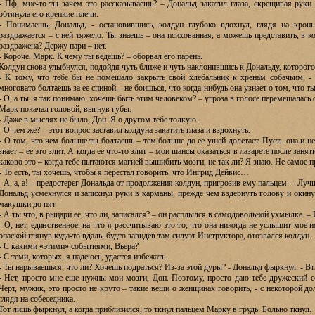
- Пф, мне-то ты зачем это рассказываешь? – Дональд закатил глаза, скрещивая руки 
обтянула его крепкие плечи.
- Понимаешь, Дональд, - остановившись, колдун глубоко вдохнул, глядя на кроны
раздражается – с ней тяжело. Ты знаешь – она психованная, а можешь представить, в ко
раздражена? Держу пари – нет.
- Короче, Марк. К чему ты ведешь? – оборвал его парень.
Колдун снова улыбнулся, подойдя чуть ближе и чуть наклонившись к Дональду, которого
- К тому, что тебе бы не помешало закрыть свой хлебальник к хренам собачьим, - 
многовато болтаешь за ее спиной – не боишься, что когда-нибудь она узнает о том, что т
- О, а ты, я так понимаю, хочешь быть этим человеком? – угроза в голосе перемешалась
Марк покачал головой, выгнув губы.
- Даже в мыслях не было, Дон. Я о другом тебе толкую.
- О чем же? – этот вопрос заставил колдуна закатить глаза и вздохнуть.
- О том, что чем больше ты болтаешь – тем больше до ее ушей долетает. Пусть она и не з
знает – ее это злит. А когда ее что-то злит – мои шансы оказаться в лазарете после зан
каково это – когда тебе пытаются магией вышибить мозги, не так ли? Я знаю. Не само
- То есть, ты хочешь, чтобы я перестал говорить, что Ингрид Дейвис…
- А, а, а! – предостерег Дональда от продолжения колдун, пригрозив ему пальцем. – Лучш
Дональд усмехнулся и запихнул руки в карманы, прежде чем вздернуть голову и окин
макушки до пят.
- А ты что, в рыцари ее, что ли, записался? – он расплылся в самодовольной ухмылке. –
- О, нет, единственное, на что я рассчитываю это то, что она никогда не услышит мое 
опаской глянув куда-то вдаль, будто завидев там силуэт Инструктора, отозвался колдун.
- С какими «этими» событиями, Вьера?
- С теми, которых, я надеюсь, удастся избежать.
- Ты нарываешься, что ли? Хочешь подраться? Из-за этой дуры? - Дональд фыркнул. - Вт
- Нет, просто мне еще нужны мои мозги, Дон. Поэтому, просто даю тебе дружеский с
Черт, мужик, это просто не круто – такие вещи о женщинах говорить, - с некоторой д
глядя на собеседника.
Тот лишь фыркнул, а когда приблизился, то ткнул пальцем Марку в грудь. Больно ткнул.