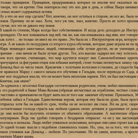
столько принципов. Принципов, придерживаясь которых он вполне мог оказаться на
говоря, что он кретин. Она повторяла ему это изо дня в день, и сейчас Вьера начина
словах может содержаться истина.
Ну а что он мог еще сделать? Нет, конечно, он мог остаться в стороне, но все же, было в
покоя. Причину он не знал. Хотя, чего уж там, знал, конечно. Просто не хотел призн
случае, все это не давало ему покоя.
В какой-то степени, Марк всегда был собственником. И когда дело доходило до Инстру
пропадало. Он мог измываться над ней, так же, как она измывалась над ним, мог говори
как хотел… но только он имел на это право. Это была их с Инструктором игра, которую 
игра. А не каких-то полудурков со второго курса обучения, которые даже играли не по п
Марк ненавидел заносчивых людей, считающих себя лучше других, но не умеющих до
причине – они ничем не были лучше других. Тех, кто высоко задирал нос ему хотелось 
чем всех прочих, считающих, что мир крутится вокруг них. Самовлюбленные идиоты
прячущиеся за фигурами отцов или юбками матерей, стоит только потянуться запаху г
Дональд был из числа таких. Красавчик с золотыми волосами и глазами, до сладости б
не нравился Марку с самого начала его обучения в Гильдии, после перевода из Сада, 
миг мог поддаться мысли, что он может быть неплохим парнем. Нет, он был настоящим
Конечно, как иначе?
Он одевался с иголочки благодаря состоятельным родителям, очень любил напоминать
у его родителей в банке Мако-Кохана (обрекая несчастных на ограбление, честное слово
счастливо и припеваючи он будет жить после того как закончит обучение. Признаться, М
ребенок забыл в Гильдии. Единственная версия, которая ему была по душе, была прост
отпрыска хотя бы на какой-то срок, чтобы он не мозолил им глаза. Но на деле, скоре
состоятельные господа страсть как любили сдавать своих детишек в удаленные от дом
где они могли бы получить отличное от обычного образование. А магическое образ
популярным. Ведь так удобно говорить о бездарном отпрыске: «а он у нас настоящи
возгласы и похвалы. Люди любят упиваться иллюзиями, которые они сами строят как 
От одной только мысли о подобном становилось тошно. Но, увы, из-за того, что так
таких учеников как Дональд – любили. По умолчанию. Не их самих, конечно, а просто 
портило Марку кровь.