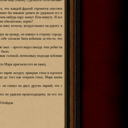
ь на лицо улыбку. Сделать ее хоть сколько-
ех, что каждой фразой стремятся опустить
наче бы никакие деньги не удержали его в
 чем-нибудь пару минут. Или минуту. И все
 не обязательно, верно?
за зиму волосы, колдун вышел на дорогу и
ув на троицу, он кивнул в сторону города.
себе согласие быть избитым за что-то, что
е знал – просто видел иногда этих ребят на
у было.
вав головой, потихоньку подходя поближе
то Марк пригласил его на танец.
нил парня колдун, прикрыв глаза и вдохнув
Еще до того как открыть глаза, Марк вновь
- он глянул на двух других парней, что с
то он удивлен происходящему, но его это
– Отойдем.