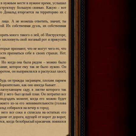
я в нужным месте в нужное время, услышал
Инструктору большую свинью. Какую – вот
то Дональд вторгается на территорию их с
 лицо. А не можешь ответить, значит, ты
ой. Их собственная дуэль, их собственная
ворить много такого о ней, об Инструкторе,
до захлопнуть свой поганый рот и прикусить
.
торые признают, что не могут чего-то, что
сти признаться себе в своих страхах. Нет.
усом.
к. Но когда она была рядом – можно было
мание, которое ему так не было нужно. Он
воротом, он выпрямлялся и распускал хвост,
– будь он трижды засранцем, плохим парнем
 Поразительно, как оно иногда бывает…
лагоухающем саду, в листве которого так
И у него был целый план. Он потратил все
подгадать момент, когда его можно будет
жнего из-за его невнимательности (голова
льд собирался на вечер в город.
него все соки и сплясала на остатках его
оне от дороги, идущей от ворот до ворот,
лся, когда белобрысый красавчик появился