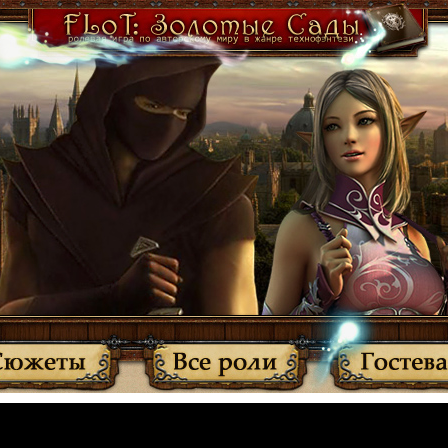
·
Участники
·
Активные темы
·
Все прочитано
·
Вернуться
МЫ ПЕРЕЕХАЛИ: http://anplay.f-rpg.ru/