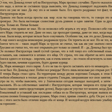
О том, что Дональд точит зуб на Инструктора, Марк прознал случайно. Просто оказалс
что надо, а потом не составило труда выяснить, что Дональд планирует подложить 
этого он уже не знал. Да ему это и не важно было. Его просто раздражал тот факт, ч
Инструктором игры.
Правила эти были всегда просты как мир: если ты говоришь что-то, то говори это в
проиграл. Это была настоящая словестная дуэль длиною в одно занятие. Одна за друг
игра. Только их. Ничья больше.
Дональд этих правил не знал. Но он позволял себе играть в эту игру. Позволял себе го
чего Марк стерпеть не мог. Даже он знал, где проходит граница, даже он знал, когда на
язык. Были вещи, которые нельзя было озвучивать. Особенно так, как это делал Дональд
А еще юного колдуна неимоверно раздражали трусы. Он терпеть их не мог. Но не тех, ко
боятся чего-то – таких людей Марк за трусов не считал, так как им уже хватило смело
Трусами он считал тех, что мог открывать рот только за спиной. И – да, Дональд был тр
Он поливал Инструктора такой густой грязью, что в той тонул его собственный язы
услышать, как сжимаются в штанах его яйца. От страха, что она обратит на него вни
боялся одного ее взгляда – впрочем, как и очень многие – но стоило ей исчезнуть за по
будто павлин, начиная кудахтать, будто драная курица.
Да, Марк ненавидел этого парня. А его не так-то просто заставить кого-то ненавидеть 
он не был. Но Дональд смог. Побил все рекорды! Всего лишь несколько раз открыв рот.
И теперь Вьера стоял здесь. На территории между двумя воротами Гильдии, в этом б
любили обжиматься в теплые деньги студенты Гильдии, завершившие все свои занятия. 
утро на то, чтобы выяснить, что у Златовласки сегодня выпадал выходной, а затем 
выловить. Из-за собственных занятий с Инструктором, которая чморила его пуще пре
была слишком занята предстоящим делом), Вьера едва не упустил тот момент, когда Дона
Взмыленный и уставший как последняя собака из-за Инструктора, которая выпила из 
разума своими блокирующими рунами, Марк стоял, припав спиной к дубу. Он рос в стор
но с этого места было отлично видно оба ее конца. И молодой колдун невольно улыбну
на горизонте…