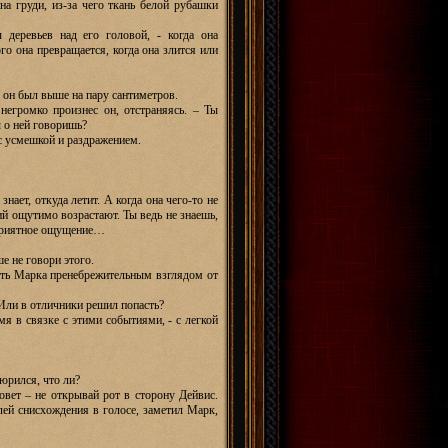
на груди, из-за чего ткань белой рубашки
 деревьев над его головой, - когда она
го она превращается, когда она злится или
 он был выше на пару сантиметров.
негромко произнес он, отстраняясь. – Ты
ы о ней говоришь?
 с усмешкой и раздражением.
нает, откуда летит. А когда она чего-то не
ятий ощутимо возрастают. Ты ведь не знаешь,
е приятное ощущение…
е не говори этого.
уть Марка пренебрежительным взглядом от
 Или в отличники решил попасть?
имя в связке с этими событиями, - с легкой
юрился, что ли?
овет – не открывай рот в сторону Дейвис.
олей снисхождения в голосе, заметил Марк,