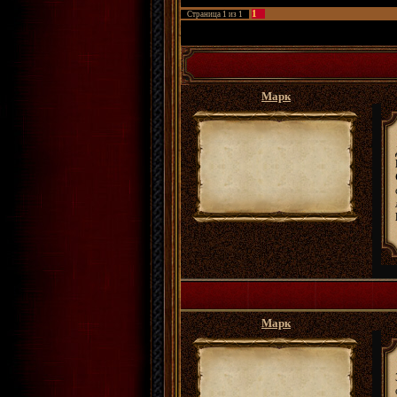
1
Страница
1
из
1
ФРПГ Золотые Сады
»
Архивы
»
Хроники эпиз
Марк
Марк