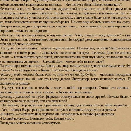
- Какие люди! Вьера... – Дональд оказался в зоне внимания Марка, и вынудил его натянут
нибудь искренней колдун даже не пытался. – Что ты тут забыл? Никак ждешь кого?
Несмотря на то, что Дональд высоко задирал свой острый нос, он не был одним из т
собеседника ниже уровня плинтуса. Он был козлом, но идиотом он все-таки не был – и
Гильдии в качестве ученика. Если очень захотеть, с ним можно было даже поговорить о
же, мило беседовать с ним колдун не собирался. Но ему ведь об этом знать вот так сразу
Потирая шею, заодно поправив свою старую шапку, из-под которой торчали отросшие 
воровато огляделся по сторонам.
- Да я тут так, проходил мимо, воздухом дышал. А вы, гляжу, в город двигаете? – глян
Он не заметил, как стал немного нервничать. Не каждый день самолично подписываешь 
тебя даже боком не касается...
- Сегодня обещали салют, - заметил один из парней. Признаться, их имен Марк никогда н
занятиях, и совсем редко – с Дональдом, но кто они и откуда – не ведал. Да и плевать ем
- Ммм! – вновь выгнув губы дугой, многозначительно протянул Марк, понимающе поки
к остановившимся парням. – Слушай, Дон – можно тебя на пару слов?
Парень вопросительно изогнул бровь, а на лицо натянул такое удивленное выражение, буд
- Зачем? – усмехнулся он. – Какое
у тебя
может быть дело
ко мне
?
«
Какое у тебя может быть дело ко мне
, ме-ме-ме, бу-бу-бу», - мысленно передраз
через нос, точно так же, как это всегда делала Инструктор, когда начинала злиться. 
растянулся в улыбке.
- Ну, тут есть кое-что, о чем бы я хотел с тобой переговорить. Считай это личным, 
любопытством глядели в его сторону. – Буквально пару минут.
Дональд с ухмылкой на губах фыркнул, оглянувшись на своих друзей. Похоже было, ч
заинтересовало не меньше, чем его приятелей.
- Ну, пойдем, - короткий знак, брошенный за спину, дал понять, что он сейчас вернется. 
- Ага, - кивнул Вьера, разворачиваясь и ступая на тропку, ведущую к деревьям.
«Я идиот», - сокрушительно подумал он, направляясь за первый ряд деревьев.
«Полный придурок. Ненавижу тебя, Инструктор».
Последняя мысль заставила усмехнуться.