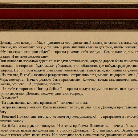
Среда, 02 Июля 2014, 09:52 | Сообщение #
4
Дональд шел позади, и Марк чувствовал его пристальный взгляд на своем затылке. Се
обычно, но нескольких секунд тишины и размышлений хватило для того, чтобы немного 
«Ну что страшного произойдет? – спросил у самого себя колдун. - Самое плохое, чем эт
ссадин. И не такое ложкой ели».
Они миновали несколько деревьев, и колдун остановился, когда до дороги было примерно
поглядел по сторонам, будто желал убедиться, что поблизости, где-нибудь среди деревь
природе. Не то чтобы колдун планировал какое-нибудь темное дело, но лишние свидетел
- Ну так что, Вьера? – немного раздраженно, нетерпеливо оглядываясь на дорогу, начал Д
Марк помедлил. Начало должно быть правильным. Конечно, всегда запоминается после
начало, без него… А, впрочем, плевать!
- Что тебе говорит имя Ингрид Дейвис? – спросил колдун, задумчиво пожевывая кусоче
пути к деревьям. Дональд, похоже, удивился вопросу.
- В смысле?
- Ты ведь знаешь, кто это, правильно? – конечно, он знал.
Быстро выплюнув кожицу, Вьера наклонил голову, изучая лицо Дональда пристальным 
богу…
- Конечно! Покажи мне того, кто не знает эту ненормальную! – с презрением в голосе
опустив голову.
- Да, баба она на редкость чокнутая. И в этом проблема. Понимаешь, - почесав больш
переминаясь, незаметно сделал шаг в сторону Дональда. – Я с ней работаю. Вернее, о
даже пытается убить на занятиях. И в последнее время она стала раздражительнее обыч