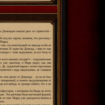
 за Дональдом вышли двое его приятелей –
.
бе под нос парень, понимая, что разговор с
 Марка.
в том, что комплекцией он никогда особо не
лечами. И ладно бы Дональд, с ним-то еще
зговора» с этим недоумком, но вот боль от
и мозга именно сегодня?» - сокрушительно
го уже заметили, и Марк видел, как они
. Да, худоватый парень с вечно отросшими
епонятного вида напульсники, не слишком
ить этих двоих от Дональда… но он не был
ли поварешкой, а словить предупреждение от
гда кто-нибудь из троицы поймет, что в их
рофессоров, с которыми бы Вьера не хотел
льше. Эта девчонка была настоящей фурией,
ебе ее гнев. Марку уже доводилось бывать в
арете…