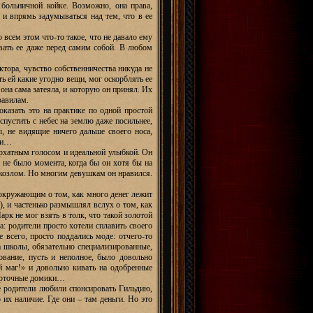
 больничной койке. Возможно, она права,
л и впрямь задумываться над тем, что в ее
о всем этом что-то такое, что не давало ему
авать ее даже перед самим собой. В любом
ктора, чувство собственничества никуда не
ть ей какие угодно вещи, мог оскорблять ее
она сама затеяла, и которую он принял. Их
равилам.
казать это на практике по одной простой
спустить с небес на землю даже посильнее,
, не видящие ничего дальше своего носа,
ари…
архатным голосом и идеальной улыбкой. Он
и не было момента, когда бы он хотя бы на
 козлом. Но многим девушкам он нравился.
 окружающим о том, как много денег лежит
), и частенько размышлял вслух о том, как
арк не мог взять в толк, что такой золотой
а: родители просто хотели сплавить своего
е всего, просто поддались моде: отчего-то
а школы, обязательно специализированные,
ование, пусть и неполное, было довольно
й маг!» и довольно кивать на одобренные
карточные домики…
ие родители любили спонсировать Гильдию,
их наличие. Где они – там деньги. Но это