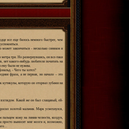
рдце все еще билось немного быстрее, чем
успокоиться.
о может закончиться – несколько синяков и
 метра три. Но развернувшись, он все-таки
ев, нет какого-нибудь любителя почитать на
и ему были не нужны.
ональд. - Чего ты хотел?
дняя фраза, а не первая, но начало – это
к кутикулы, которую он оторвал зубами на
взглядом. Какой же он был слащавый, ей-
 бросил золотой мальчик. Марк усмехнулся,
им пальцем кожу на линии челюсти, колдун,
на просто выносит мне мозги и, возможно,
ного…