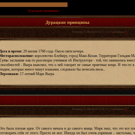
одической игры
»
Дурацкие принципы
(29 милия 1766г. Блеймру, город Мако-Кохан.)
Дурацкие принципы
Вторник, 01 Июля 2014, 07:14 | Сообщение #
1
Дата и время:
29 милия 1766 года. Около пяти вечера.
Месторасположение:
королевство Блеймру, город Мако-Кохан. Территория Гильдии М
Суть:
заслышав как-то разговоры учеников об Инструкторе - той, что занималась вмес
способностей - Вьера выяснил, что о ней говорят не самые приятные вещи. И что-то в
людям, которые много чешут языками, следовало бы почесать носы...
Персонажи:
17-летний Марк Вьера.
Вторник, 01 Июля 2014, 08:21 | Сообщение #
2
Это была плохая идея. От самого начала и до самого конца. Марк знал, что это все пл
отговорить себя от этого. Просто не мог. Иногда он был очень упрямым – настолько, 