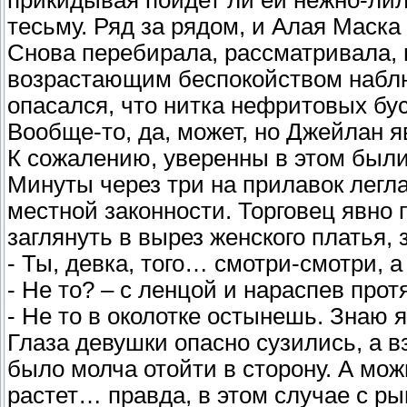
прикидывая пойдет ли ей нежно-лил
тесьму. Ряд за рядом, и Алая Маска
Снова перебирала, рассматривала, 
возрастающим беспокойством наблю
опасался, что нитка нефритовых бу
Вообще-то, да, может, но Джейлан я
К сожалению, уверенны в этом были
Минуты через три на прилавок легл
местной законности. Торговец явно 
заглянуть в вырез женского платья,
- Ты, девка, того… смотри-смотри, а 
- Не то? – с ленцой и нараспев прот
- Не то в околотке остынешь. Знаю 
Глаза девушки опасно сузились, а в
было молча отойти в сторону. А мож
растет… правда, в этом случае с ры