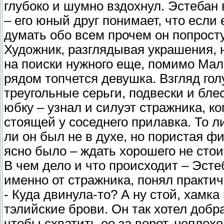
глубоко и шумно вздохнул. Эстебан 
– его юный друг понимает, что если 
думать обо всем прочем он попросту
Художник, разглядывая украшения, 
на поиски нужного еще, помимо Мало
рядом топчется девушка. Взгляд гол
треугольные серьги, подвески и бле
юбку – узнал и силуэт стражника, ко
стоящей у соседнего прилавка. То л
ли он был не в духе, но пористая ф
ясно было – ждать хорошего не стои
В чем дело и что происходит – Эстеб
именно от стражника, понял практич
- Куда двинула-то? А ну стой, хамк
тэлийские брови. Он так хотел добра
чтобы схватить ее за ворот, неплох