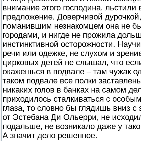
внимание этого господина, льстили 
предложение. Доверчивой дурочкой,
поманившим незнакомцем она не бы
городами, и нигде не прожила доль
инстинктивной осторожности. Научи
речи или одежке, не слухом и зрени
цирковых детей не слышал, что есл
окажешься в подвале – там чужак од
таком подвале все полки заставлены
никаких голов в банках на самом д
приходилось сталкиваться с особым
глаза, то словно бы глядишь вниз с 
от Эстебана Ди Ольерри, не исходил
подальше, не возникало даже у тако
А значит дело решенное.