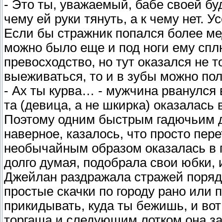
- Это ты, уважаемый, бабе своей буд
чему ей руки тянуть, а к чему нет. У
Если бы стражник попался более м
можно было еще и под ноги ему спл
превосходство, но тут оказался не 
выеживаться, то и в зубы можно пол
- Ах ты курва… - мужчина рванулся 
та (девица, а не шкирка) оказалась 
Поэтому одним быстрым гадючьим д
наверное, казалось, что просто пере
необычайным образом оказалась в п
долго думая, подобрала свои юбки, 
Джейлан раздражала стражей порядк
простые скачки по городу рано или 
прикидывать, куда ты бежишь, и во
торгаша и следующим лотком она з