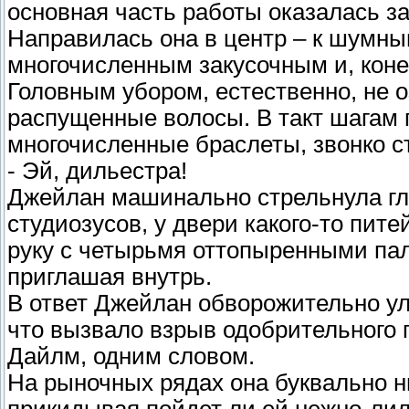
основная часть работы оказалась за
Направилась она в центр – к шумны
многочисленным закусочным и, конеч
Головным убором, естественно, не о
распущенные волосы. В такт шагам 
многочисленные браслеты, звонко с
- Эй, дильестра!
Джейлан машинально стрельнула гла
студиозусов, у двери какого-то пит
руку с четырьмя оттопыренными пал
приглашая внутрь.
В ответ Джейлан обворожительно ул
что вызвало взрыв одобрительного г
Дайлм, одним словом.
На рыночных рядах она буквально ны