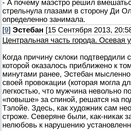
- А почему маэстро решил вмешатьс
стрельнула глазами в сторону Ди Ол
определенно занимала.
[
9
]
Эстебан
[15 Сентября 2013, 20:5
Центральная часть города. Осевая 
Когда причину склоки подтвердили 
которой оказалось приближено к том
минутами ранее, Эстебан мысленно 
своей провокации (которая могла дл
легкостью, что мужчина невольно по
«повыше» за спиной, решатся на по
Тэлойе. Здесь, как художник сам не
строже. Северяне были, как-никак 
нелюбовь к нарушению установленны