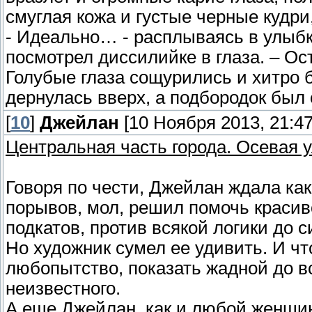
смуглая кожа и густые черные куд
- Идеально… - расплываясь в улыбк
посмотрел диссилийке в глаза. – Ос
Голубые глаза сощурились и хитро 
дернулась вверх, а подбородок был
[
10
]
Джейлан
[10 Ноября 2013, 21:47
Центральная часть города. Осевая 
Говоря по чести, Джейлан ждала как
порывов, мол, решил помочь красив
подкатов, против всякой логики до 
Но художник сумел ее удивить. И чт
любопытство, показать жадной до вс
неизвестного.
А еще Джейлан, как и любой женщин