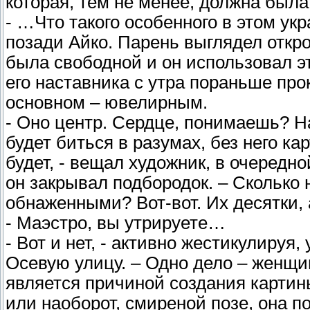
которая, тем не менее, должна была
- …Что такого особенного в этом у
позади Айко. Парень выглядел откро
была свободной и он использовал эт
его наставника с утра пораньше про
основном – ювелирным.
- Оно центр. Сердце, понимаешь? Н
будет биться в разумах, без него ка
будет, - вещал художник, в очередн
он закрывал подбородок. – Сколько
обнаженными? Вот-вот. Их десятки,
- Маэстро, вы утрируете…
- Вот и нет, - активно жестикулируя
Осевую улицу. – Одно дело – женщина
является причиной создания карти
или наоборот, смиреной позе, она по