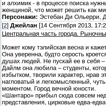
и алхимик - в процессе поиска нужн
женщиной, что может решить как ми
Персонажи:
Эстебан Ди Ольерри, 
[
2
]
Джейлан
[14 Сентября 2013, 17:2
Центральная часть города. Рыночны
Может кому тэлийская весна и кажет
Она уверенна, будто серость кроется
душах людей. Не пускай ее в себя –
Дайлм она любила – студенты, кото
избытком, творили характер, нрав э
нагловатый и легкомысленный, чут
моментом. Город вечной юности.
«Шантаро» прибыл сюда совсем нед
представления, цирковые едва-едва