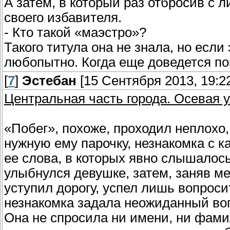
А затем, в который раз отбросив с 
своего избавителя.
- Кто такой «маэстро»?
Такого титула она не знала, но если
любопытно. Когда еще доведется пог
[
7
]
Эстебан
[15 Сентября 2013, 19:2
Центральная часть города. Осевая 
«Побег», похоже, проходил неплохо,
нужную ему парочку, незнакомка с к
ее слова, в которых явно слышалось
улыбнулся девушке, затем, заняв ме
уступил дорогу, успел лишь вопроси
незнакомка задала неожиданный во
Она не спросила ни имени, ни фамил