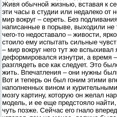
Живя обычной жизнью, вставая к се
эти часы в студии или недалеко от н
мир вокруг – сереть. Без подливани
написанные в порыве, выходили не т
чего-то недоставало – живости, ярк
стоило ему испытать сильные чувств
– мир вокруг него тут же вспыхивал
деформировался изнутри, а время –
разглядеть все как следует. Это был
жить. Впечатления – они нужны были
Вот и теперь он был гоним этими в
наполненных вином и курительными 
мозгу картину, которую он желал на
модель, и ее еще предстояло найти
чуть позже. Сейчас его гнало впер