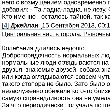
него с возмущением одновременно п
добавил: - Та ладна-ладна, не лезу.
Кто именно - осталось тайной, так к
[
4
]
Джейлан
[15 Сентября 2013, 00:1
Центральная часть города. Рыночны
Колебания длились недолго.
Добропорядочность нормальных люд
нормальные люди оглядываются на т
друзья, знакомые друзей, собака з
или когда оглядываются совсем чут
такого стопора не было. Зато было 
незаслуженно обижали кого-то близ
самую справедливость она не умела,
За что периодически получала по ш