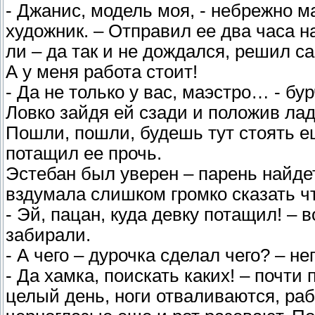
- Джанис, модель моя, - небрежно м
художник. – Отправил ее два часа н
ли – да так и не дождался, решил са
А у меня работа стоит!
- Да не только у вас, маэстро… - бу
Ловко зайдя ей сзади и положив лад
Пошли, пошли, будешь тут стоять е
потащил ее прочь.
Эстебан был уверен – парень найде
вздумала слишком громко сказать чт
- Эй, пацан, куда девку потащил! –
забирали.
- А чего – дурочка сделал чего? – н
- Да хамка, поискать каких! – почт
целый день, ноги отваливаются, раб