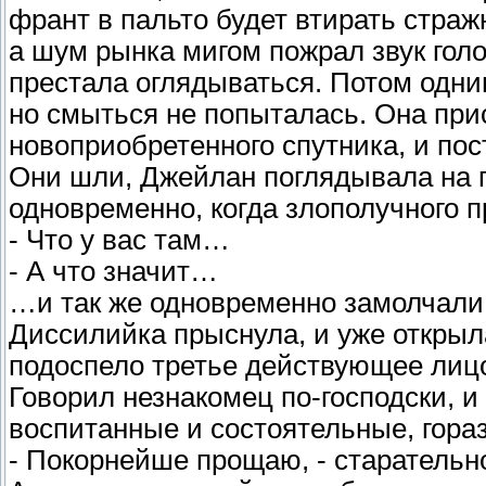
франт в пальто будет втирать страж
а шум рынка мигом пожрал звук гол
престала оглядываться. Потом одни
но смыться не попыталась. Она прис
новоприобретенного спутника, и пос
Они шли, Джейлан поглядывала на п
одновременно, когда злополучного п
- Что у вас там…
- А что значит…
…и так же одновременно замолчали
Диссилийка прыснула, и уже открыла
подоспело третье действующее лиц
Говорил незнакомец по-господски, и
воспитанные и состоятельные, гора
- Покорнейше прощаю, - старательн