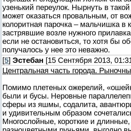
узенький переулок. Нырнуть в такой
может оказаться провальным, от во
колоритная парочка – мальчишка в 
застрявшие возле нужного прилавка
если не остановиться, то хотя бы о
получалось у нее это неважно.
[
5
]
Эстебан
[15 Сентября 2013, 01:3
Центральная часть города. Рыночны
Помимо плетеных ожерелий, «ошейни
были и бусы. Неровные параллелеп
сферы из яшмы, содалита, авантюрин
и удивительным образом сочетались
Многослойные, короткие и длинные,
разноцветными ручьями, выгодно вы