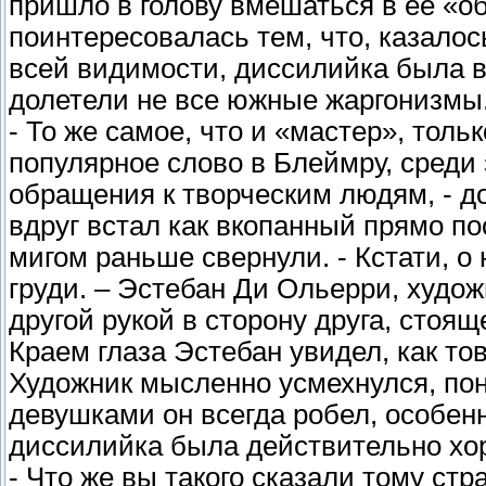
пришло в голову вмешаться в ее «о
поинтересовалась тем, что, казалос
всей видимости, диссилийка была в
долетели не все южные жаргонизмы
- То же самое, что и «мастер», тол
популярное слово в Блеймру, среди
обращения к творческим людям, - д
вдруг встал как вкопанный прямо п
мигом раньше свернули. - Кстати, о 
груди. – Эстебан Ди Ольерри, худож
другой рукой в сторону друга, стоящ
Краем глаза Эстебан увидел, как то
Художник мысленно усмехнулся, поня
девушками он всегда робел, особен
диссилийка была действительно хо
- Что же вы такого сказали тому стр