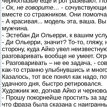
черноглазые еще и рот разевают. П
-
Ох, не говорите…
- сочувствующи
вместе со стражником. Они помолчал
- А красивая... модель эта, ваша. В
мужчина.
- Эстебан Ди Ольерри, к вашим усл
- Ди Ольерри, значит? То-то, гляжу, 
сторону, куда Айко увел неизвестну
разговаривать вообще не умеет. Огре
- Разговаривать – не ее задача, - 
как-то странно улыбнувшись и мног
Казалось, тот все понял как надо, п
удачного дня, быстро ретировался.
Художник же, догнав Айко и черново
- Прошу покорнейше простить за зад
что фраза была сказана с наигранн