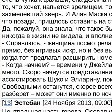
то, что хочет, напьется зрелищем, т
захмелевший зверь. И Алая Маска ст
что позади, пришлось оставить на с
Да, пожалуй, она знала, что такое 
никогда в жизни не видела, и вполн
- Справлюсь, - женщина посмотрела 
прямо, без игривых искр, но и без в
когда тот предлагал расширить номе
- Когда начнем? – времени у Джейла
много. Скоро начнутся представлени
ассистировать Шуко и Элларину, пом
Свободными останутся, скорее всего
разберет – может они именно по но
[
13
]
Эстебан
[24 Ноября 2013, 09:00
Центральная часть города. Осевая 