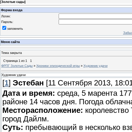
[
Золотые сады
]
Форма входа
Логин:
Пароль:
запомнить
Забыл
Меню сайта
Тема закрыта
Страница
1
из
1
1
ФРПГ Золотые Сады
»
Хроники эпизодической игры
»
Художник удачи
Художник удачи
[
1
]
Эстебан
[11 Сентября 2013, 18:01
Дата и время:
среда, 5 марента 177
районе 14 часов дня. Погода облачна
Месторасположение:
королевство 
город Дайлм.
Суть:
пребывающий в несколько взв