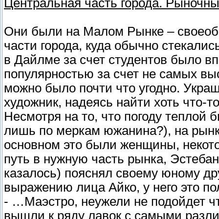
Центральная часть города. Рыночны
Они были на Малом Рынке – своеоб
части города, куда обычно стекалис
в Дайлме за счет студентов было в
популярностью за счет не самых вы
можно было почти что угодно. Укра
художник, надеясь найти хоть что-т
Несмотря на то, что погоду теплой 
лишь по меркам южанина?), на рынк
основном это были женщины, некото
путь в нужную часть рынка, Эстебан 
казалось) пояснял своему юному дру
выражению лица Айко, у него это п
- …Маэстро, неужели не подойдет чт
вышли к ряду лавок с самыми разл