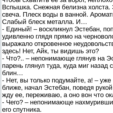
Вспышка. Снежная белизна холста. 
свеча. Плеск воды в ванной. Арома
Слабый блеск металла. И…
- Единый! – воскликнул Эстебан, по
удивленно глядя прямо на черновол
выражало откровенное неудовольств
здесь! Нет, Айк, ты видишь это?
- Что?.. – непонимающе глянув на Э
парень глянул туда, куда миг назад 
блин…
- Нет, вы только подумайте, а! – уж
ближе, начал Эстебан, поведя рукой
жду ее, переживаю, а оно вон что о
- Чего? – непонимающе нахмурившис
его спутника.