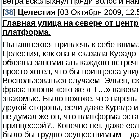
ветра всколыхнул пряди волос и нак
[
38
]
Целестия
[03 Октября 2009, 12:
Главная улица на севере от цен
платформа.
Пытавшегося привлечь к себе внима
Целестия, как она и сказала Курадо
обязана запоминать каждого встречн
просто хотел, что бы принцесса увид
Воспользоваться случаем. Эльен, ско
фраза юноши «это же я Т…» навевал
знакомые. Было похоже, что парень 
другой стороны, если даже Курадо 
не думал же он, что платформа оста
принцессой?.. Конечно нет, даже ес
было бы трудно осуществимым – да