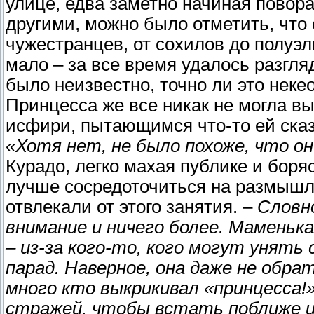
улице, едва заметно начиная повор
другими, можно было отметить, что 
чужестранцев, от сохилов до полуэ
мало – за все время удалось разгляд
было неизвестно, точно ли это нек
Принцесса же все никак не могла в
исфири, пытающимся что-то ей сказа
«Хотя нет, не было похоже, что о
Курадо, легко махая публике и боря
лучше сосредоточиться на размышл
отвлекали от этого занятия. –
Словно
внимание и ничего более. Маменька
– из-за кого-то, кого могут унят
парад. Наверное, она даже не обра
много кто выкрикивал «принцесса!»
стражей, чтобы встать поближе и