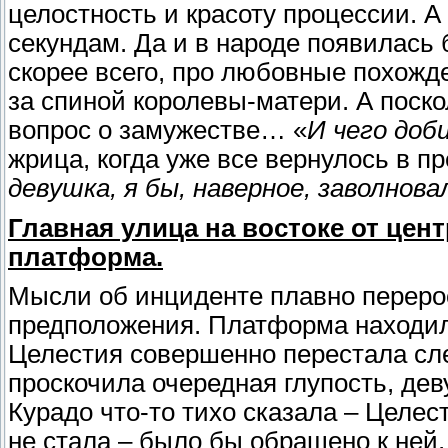
целостность и красоту процессии. А
секундам. Да и в народе появилась 
скорее всего, про любовные похожд
за спиной королевы-матери. А поско
вопрос о замужестве… «
И чего до
жрица, когда уже все вернулось в пр
девушка, я бы, наверное, заволнова
Главная улица на востоке от це
платформа.
Мысли об инциденте плавно переро
предположения. Платформа находила
Целестия совершенно перестала след
проскочила очередная глупость, дев
Курадо что-то тихо сказала – Целес
не стала – было бы обращено к ней,