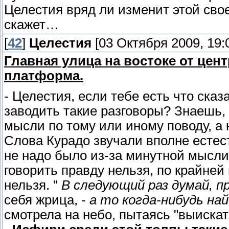
Целестия вряд ли изменит этой свое
скажет…
[
42
]
Целестия
[03 Октября 2009, 19:
Главная улица на востоке от це
платформа.
- Целестия, если тебе есть что сказ
заводить такие разговоры? Знаешь, 
мысли по тому или иному поводу, а
Слова Курадо звучали вполне естес
не надо было из-за минутной мысли 
говорить правду нельзя, по крайней 
нельзя. "
В следующий раз думай, п
себя жрица, -
а то когда-нибудь на
смотрела на небо, пытаясь "выиска