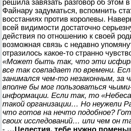
решила завязать разговор об этом в
Файнару задуматься, вспомнить ста
восстаниях против королевы. Навер
всей видимости достаточно серьезн
действия по отношению к своей род
возможная связь с недавно упомян
отразилось какое-то странно чувств
«Может быть так, что эти исфири
все так совпадает по времени. Ес
занимался чем-то незаконным, за ч
вполне бы мог пользоваться чьими
информации. Если так, то «Небеса
такой организации… Но неужели Ра
что готов на нечто подобное? Гот
своих исследований… или чем он т
-
…Целестия, тебе нужно поменьше