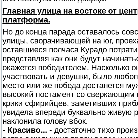
Главная улица на востоке от це
платформа.
Но до конца парада оставалось сов
улицы, сворачивающей на юг, проеха
оставшиеся полчаса Курадо потратил
представляя как они будут начинатьс
окажется победителем. Насколько о
участвовать и девушки, было любопы
место или же победа достанется му
высокий постамент со сверкающим 
крики сфирийцев, заметивших приб
увидела впереди буквально живую р
наклонила голову вбок.
-
Красиво...
- достаточно тихо прои