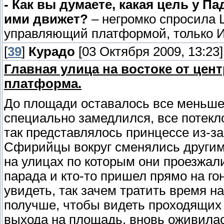
- Как вы думаете, какая цель у П
ими движет?
– негромко спросила 
управляющий платформой, только И
[
39
]
Курадо
[03 Октября 2009, 13:23]
Главная улица на востоке от це
платформа.
До площади оставалось все меньше 
специально замедлился, все потекл
так представлялось принцессе из-з
Сфирийцы вокруг сменялись другим
на улицах по которым они проезжал
парада и кто-то пришел прямо на го
увидеть, так зачем тратить время н
получше, чтобы видеть проходящих
выхода на площадь, вновь оживилас