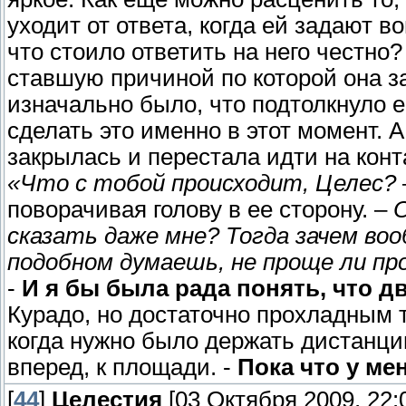
уходит от ответа, когда ей задают 
что стоило ответить на него честно
ставшую причиной по которой она за
изначально было, что подтолкнуло ее
сделать это именно в этот момент. А
закрылась и перестала идти на конта
«Что с тобой происходит, Целес?
поворачивая голову в ее сторону. –
сказать даже мне? Тогда зачем во
подобном думаешь, не проще ли п
-
И я бы была рада понять, что д
Курадо, но достаточно прохладным 
когда нужно было держать дистанци
вперед, к площади. -
Пока что у ме
[
44
]
Целестия
[03 Октября 2009, 22: