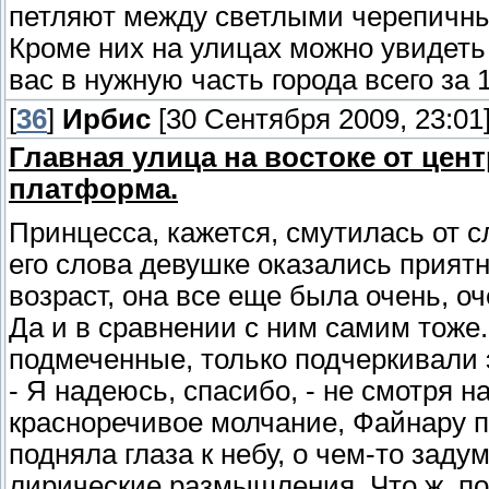
петляют между светлыми черепичн
Кроме них на улицах можно увидеть
вас в нужную часть города всего за 
[
36
]
Ирбис
[30 Сентября 2009, 23:01
Главная улица на востоке от це
платформа.
Принцесса, кажется, смутилась от сл
его слова девушке оказались приятн
возраст, она все еще была очень, о
Да и в сравнении с ним самим тоже
подмеченные, только подчеркивали 
- Я надеюсь, спасибо, - не смотря н
красноречивое молчание, Файнару п
подняла глаза к небу, о чем-то зад
лирические размышления. Что ж, по