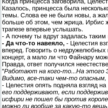
Когда принцесса заговорила, Целест
Казалось, принцесса была нескольк
темы. Слова ее не были новы, а жал
больше об этом, чем жрица. Ирбис ж
трапезе впервые услышать.
- А почему ты вдруг задалась таким
- Да что-то навеяло,
- Целестия вз
вперед. Говорить о недружелюбных в
концерт, а мало ли что Файнару мож
Правда, ответ получился неестеств
"
Работают на кого-то...На этого 
Видимо, все-таки чем-то опасным, 
- Целестия опять подняла взгляд на
его поддерживают, если поддержив
исфири не пошел бы против короле
можно ли вообще за какую-то вещь