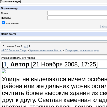
[
Золотые сады
]
Форма входа
Логин:
Пароль:
запомнить
Забыл
Меню сайта
Страница
2
из
2
«
1
2
ФРПГ Золотые Сады
»
Хроники локационной игры
»
Улицы центрального города
Улицы центрального города
[
1
]
Автор
[21 Ноября 2008, 17:25]
Улицы не выделяются ничем особен
района или же дальних улочек остал
считать более высокие здания из све
друг к другу. Светлая каменная кла
цветами, стоящие вдоль домов, нев