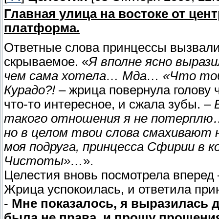
Главная улица на востоке от це
платформа.
Ответные слова принцессы вызвали 
скрываемое. «
Я вполне ясно вырази
чем сама хотела… Мда… «Что то
Курадо?!
– жрица повернула голову ч
что-то интересное, и сжала зубы. –
такого отношения я не потерплю…
но в целом твои слова смахивают н
моя подруга, принцесса Сфирии в к
Чистоты»…
».
Целестия вновь посмотрела вперед 
Жрица успокоилась, и ответила при
-
Мне показалось, я выразилась до
была не права, и прошу прощения