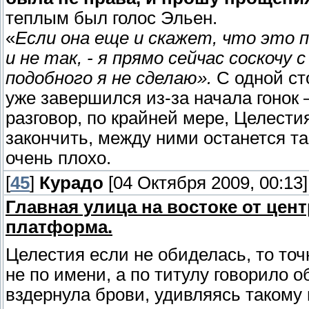
теплым был голос Эльен.
«
Если она еще и скажет, что это п
и не так, - я прямо сейчас соскоч
подобного я не сделаю».
С одной ст
уже завершился из-за начала гонок 
разговор, по крайней мере, Целестия
закончить, между ними останется та
очень плохо.
[
45
]
Курадо
[04 Октября 2009, 00:13]
Главная улица на востоке от це
платформа.
Целестия если не обиделась, то точ
не по имени, а по титулу говорило 
вздернула брови, удивляясь такому