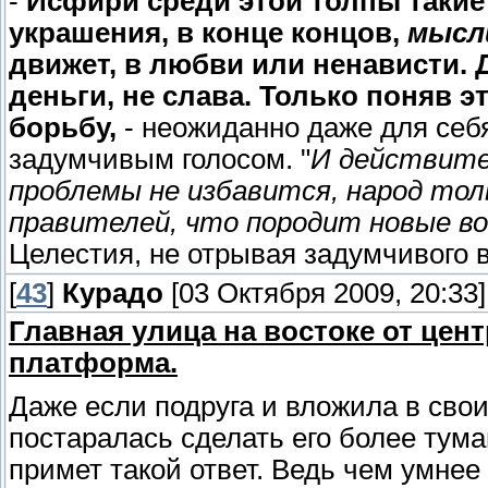
-
Исфири среди этой толпы такие 
украшения, в конце концов,
мысл
движет, в любви или ненависти. Д
деньги, не слава. Только поняв
борьбу,
- неожиданно даже для себ
задумчивым голосом. "
И действите
проблемы не избавится, народ то
правителей, что породит новые в
Целестия, не отрывая задумчивого в
[
43
]
Курадо
[03 Октября 2009, 20:33]
Главная улица на востоке от це
платформа.
Даже если подруга и вложила в свои
постаралась сделать его более тум
примет такой ответ. Ведь чем умнее