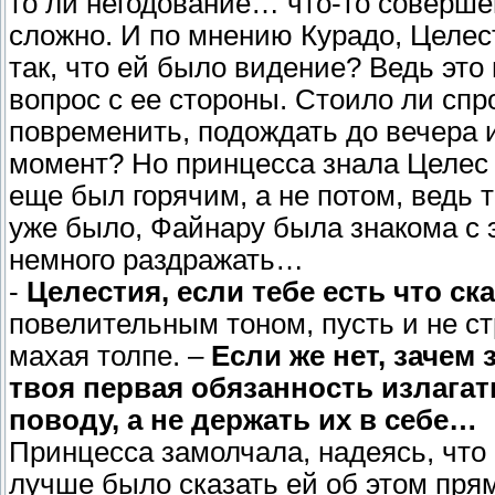
то ли негодование… что-то соверше
сложно. И по мнению Курадо, Целес
так, что ей было видение? Ведь эт
вопрос с ее стороны. Стоило ли спр
повременить, подождать до вечера и
момент? Но принцесса знала Целес 
еще был горячим, а не потом, ведь т
уже было, Файнару была знакома с э
немного раздражать…
-
Целестия, если тебе есть что ск
повелительным тоном, пусть и не ст
махая толпе. –
Если же нет, зачем
твоя первая обязанность излага
поводу, а не держать их в себе…
Принцесса замолчала, надеясь, что
лучше было сказать ей об этом прям