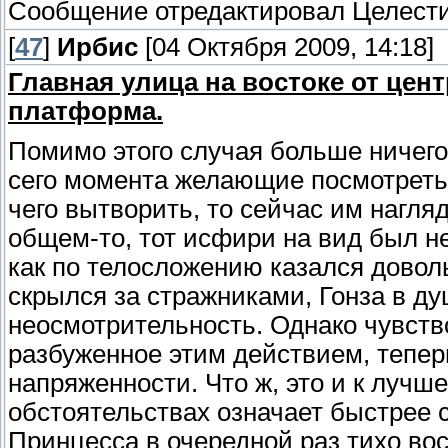
Сообщение отредактировал
Целест
[
47
]
Ирбис
[04 Октября 2009, 14:18]
Главная улица на востоке от це
платформа.
Помимо этого случая больше ничего
сего момента желающие посмотреть 
чего вытворить, то сейчас им нагляд
общем-то, тот исфири на вид был не
как по телосложению казался доволь
скрылся за стражниками, Гонза в ду
неосмотрительность. Однако чувств
разбуженное этим действием, теперь
напряженности. Что ж, это и к лучш
обстоятельствах означает быстрее 
Принцесса в очередной раз тихо в