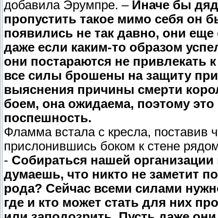
добавила Эрумпре. –
Иначе бы дяд
пропустить такое мимо себя он бы
появились не так давно, они еще
даже если каким-то образом успе
они постараются не привлекать к
все силы брошены на защиту прин
выяснения причины смерти корол
боем, она ожидаема, поэтому эт
поспешность.
Фламма встала с кресла, поставив ч
прислонившись боком к стене рядом
-
Собираться нашей организации 
думаешь, что никто не заметит 
рода? Сейчас всеми силами нужно
где и кто может стать для них п
или заподозрить. Пусть даже они 