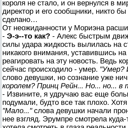
короля не стало, и он вернулся в м
директор и его сообщники, никто бы
сделано…
От неожиданности у Мориэна расши
-
Э-э--то как?
- Алекс быстрым движ
силы удара жидкость вылилась на сто
никакого внимания, уставившись на 
реагировать на эту новость. Ведь кор
сейчас происходило - умер.
"Умер? 
слово девушки, но сознание уже ни
королем? Принц Рейн... Но... но... в 
- Извините, я удручаю вас еще боль
подумали, будто все так плохо. Хот
"Мало..."
слова девушки начали прон
нее взгляд. Эрумпре смотрела куда-т
хотела смотреть в глаза реальности.