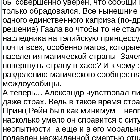
бы совершенно уверен, что сообщи к
только обрадовался. Все нынешние
одного единственного каприза (по-д
решение) Гаала во чтобы то не стал
наследника на тэлийскую принцессу
почти всех, особенно магов, котор
населения магической страны. Заче
повергнуть страну в хаос? И к чему 
разделению магического сообщества
междоусобицы.
А теперь... Александр чувствовал 
даже страх. Ведь в такое время стр
Принц Рейн был как минимум... нео
насколько умело он справится с сит
неопытности, а еще и в его мораль
подавлен неожиданной смертью отца