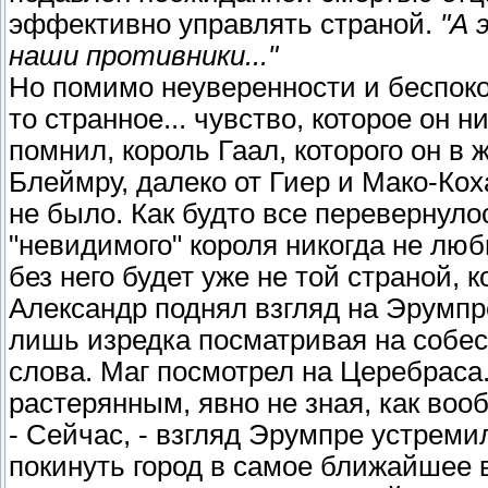
эффективно управлять страной.
"А 
наши противники..."
Но помимо неуверенности и беспоко
то странное... чувство, которое он н
помнил, король Гаал, которого он в 
Блеймру, далеко от Гиер и Мако-Кох
не было. Как будто все перевернулос
"невидимого" короля никогда не люб
без него будет уже не той страной, 
Александр поднял взгляд на Эрумпр
лишь изредка посматривая на собес
слова. Маг посмотрел на Церебраса
растерянным, явно не зная, как во
- Сейчас, - взгляд Эрумпре устремил
покинуть город в самое ближайшее в