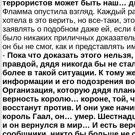
террористов может быть наш… ди
Фламма опустила взгляд. Каждый ра
хотела в это верить, но все-таки, э
заявлять о подобном даже ей, если б
было никаких приличных доказатель
он бы не смог, как и представлять 
-
Пока что доказать этого нельзя
правдой, дядя никогда бы не ста
более в такой ситуации. К тому ж
информации и его подозрения воз
Организация, которую дядя плани
верность королю… короне, той, чт
восстанут против. И они уже начи
король Гаал, он… умер. Шестнадц
и он вернулся в мир… И есть веро
сообщники, никто бы больше не 