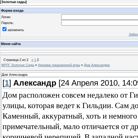
[
Золотые сады
]
Форма входа
Логин:
Пароль:
запомнить
Забыл
Меню сайта
Страница
2
из
2
«
1
2
ФРПГ Золотые Сады
»
Хроники локационной игры
»
Дом Александра
Дом Александра
[
1
]
Александр
[24 Апреля 2010, 14:0
Дом расположен совсем недалеко от Г
улицы, которая ведет к Гильдии. Сам 
Каменный, аккуратный, хоть и немного
примечательный, мало отличается от д
коричневой черепицей. В западной час