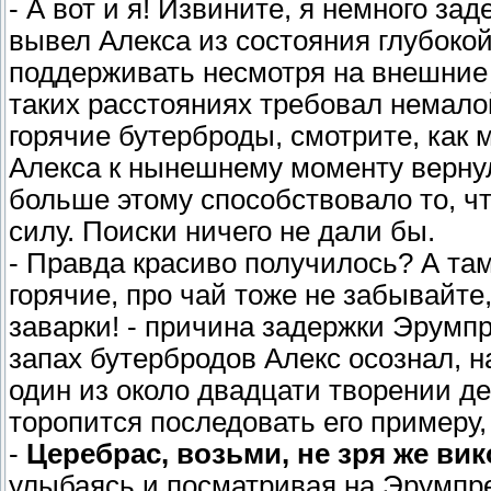
- А вот и я! Извините, я немного за
вывел Алекса из состояния глубоко
поддерживать несмотря на внешние 
таких расстояниях требовал немалой
горячие бутерброды, смотрите, как м
Алекса к нынешнему моменту вернул 
больше этому способствовало то, ч
силу. Поиски ничего не дали бы.
- Правда красиво получилось? А там 
горячие, про чай тоже не забывайте
заварки! - причина задержки Эрумп
запах бутербродов Алекс осознал, н
один из около двадцати творении д
торопится последовать его примеру,
-
Церебрас, возьми, не зря же вик
улыбаясь и посматривая на Эрумпр