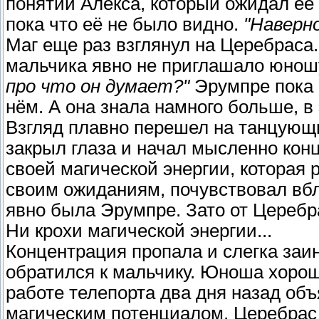
понятии Алекса, который ожидал её
пока что её не было видно.
"Наверн
Маг еще раз взглянул на Церебраса
мальчика явно не приглашало юношу
про что он думает?"
Эрумпре пока е
нём. А она знала намного больше, в
Взгляд плавно перешел на танцующи
закрыл глаза и начал мысленно кон
своей магической энергии, которая 
своим ожиданиям, почувствовал вбл
явно была Эрумпре. Зато от Церебр
Ни крохи магической энергии...
Концентрация пропала и слегка заи
обратился к мальчику. Юноша хорош
работе телепорта два дня назад объ
магическим потенциалом, Церебрас 