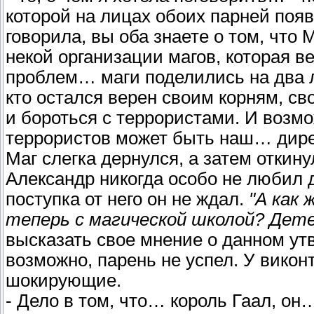
которой на лицах обоих парней поя
говорила, вы оба знаете о том, чт
некой организации магов, которая в
проблем… маги поделились на два л
кто остался верен своим корням, с
и бороться с террористами. И воз
террористов может быть наш… дире
Маг слегка дернулся, а затем откину
Александр никогда особо не любил 
поступка от него он не ждал.
"А как
теперь с магической школой? Дет
высказать свое мнение о данном утв
возможно, парень не успел. У викон
шокирующие.
- Дело в том, что… король Гаал, о