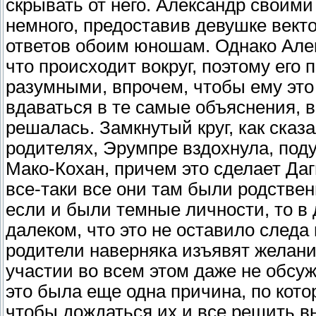
скрывать от него. Александр своим
немного, предоставив девушке вект
ответов обоим юношам. Однако Але
что происходит вокруг, поэтому ег
разумными, впрочем, чтобы ему это
вдаваться в те самые объяснения, 
решалась. Замкнутый круг, как сказ
родителях, Эрумпре вздохнула, поду
Мако-Кохан, причем это сделает Даг
все-таки все они там были родствен
если и были темные личности, то в
далеком, что это не оставило следа
родители наверняка изъявят желани
участии во всем этом даже не обсуж
это была еще одна причина, по кото
чтобы дождаться их и все решить в