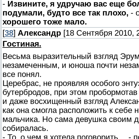
-
Извините, я удручаю вас еще бо
подумали, будто все так плохо,
- 
хорошего тоже мало.
[
38
]
Александр
[18 Сентября 2010, 2
Гостиная.
Весьма выразительный взгляд Эрум
незамеченным, и юноша почти незам
все понял.
Церебрас, не проявляя особого энту
бутербродов, при этом пробормотав
и даже восхищенный взгляд Алексан
как она смогла расположить к себе 
мальчика. Но сама девушка своим 
собиралась.
- То, о чем я хотела поговорить… -