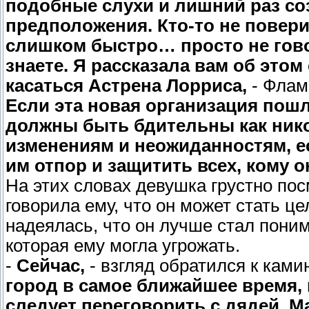
подобные слухи и лишний раз со
предположения. Кто-то не поверит
слишком быстро… просто не говор
знаете. Я рассказала вам об этом
касаться Астрена Лорриса,
- Флам
Если эта новая организация пошл
должны быть бдительны как ник
изменениям и неожиданностям, е
им отпор и защитить всех, кому о
На этих словах девушка грустно пос
говорила ему, что он может стать ц
надеялась, что он лучше стал поним
которая ему могла угрожать.
-
Сейчас,
- взгляд обратился к камин
город в самое ближайшее время, 
следует переговорить с дядей. М