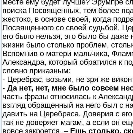
месте ему будет лучше? Эрумпре с
поиска Посвященных, тем более по
жестоко, в основе своей, когда под
Посвященного со своей судьбой. Цер
его было нельзя, это было бы даже 
жизни было столько проблем, стол
Вспомнив о матери мальчика, Фламм
Александра, который обратился к по
словно приказным:
- Церебрас, возьми, не зря же викон
-
Да нет, нет, мне было совсем не
часть фразы относилась к Александр
взгляд обращенный на него был с на
давить на Церебраса. Доверия с его 
так не доверяет магам, а если он ещ
вовсе закроется. –
Ешь столько, ск