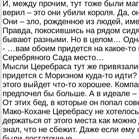
И, между прочим, тут тоже были ма
верил – это они убили короля. Да, о
Они – зло, рожденное из людей, и
Правда, покосившись на рядом сидя
бывают разными. Но в целом… Одна
- …вам обоим придется на какое-то
Серебряного Сада место…
Мысли Церебраса тут же привязались
придется с Мориэном куда-то идти? 
этого выйдет что-то хорошее. Комп
предпочел бы больше. А в идеале –
От этих бед, в которые он попал со
Мако-Кохане Церебрасу не хотелось
держаться от этого места как можно 
знал, что не сбежит. Даже если ему
были достаточные.