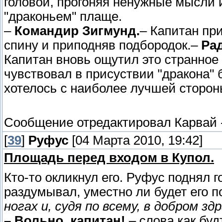
головой, прогоняя ненужные мысли 
"драконьем" плаще.
–
Командир Зигмунд.
– Капитан пр
спину и приподняв подбородок.–
Ра
Капитан вновь ощутил это странное
чувствовал в присуствии "дракона" 
хотелось с наиболее лучшей сторон
Сообщение отредактировал
Карвай
[
39
]
Руфус
[04 Марта 2010, 19:42]
Площадь перед входом в Купол.
Кто-то окликнул его. Руфус поднял г
раздумывал, уместно ли будет его 
ногах и, судя по всему, в добром здра
– Вольно, капитан!
– слова как буд