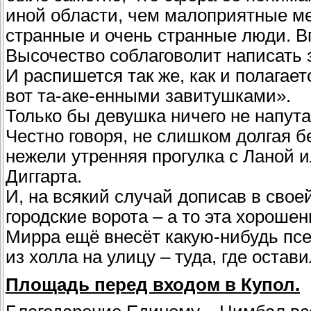
иной области, чем малоприятные ме
странные и очень странные люди. Вп
Высочество соблаговолит написать за
И распишется так же, как и полагае
вот та-аке-енными завитушками».
Только бы девушка ничего не напута
Честно говоря, не слишком долгая 
нежели утренняя прогулка с Ланой 
Диггарта.
И, на всякий случай дописав в свое
городские ворота – а то эта хороше
Мирра ещё внесёт какую-нибудь пс
из холла на улицу – туда, где остави
Площадь перед входом в Купол.