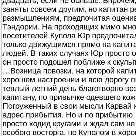
двадцать, если не больше. Впрочем
заняты совсем другим, но капитан 
размышлениям, предпочитая оценив
Тэндории. На проходящих мимо мног
посетителей Купола Юр предпочита
только движущимся прямо на капит
людей. В таких случаях Юр просто от
он просто подошел поближе к скуль
…Возница повозки, на которой капи
хорошем настроении и всю дорогу п
теплый летний день благотворно во
капитану, по привычке одевшего ко
Погруженный в свои мысли Карвай н
адрес прибытия. Но и по прибытию
просто ходид кругами и ждал сам не
особого восторга, но Куполом в хо