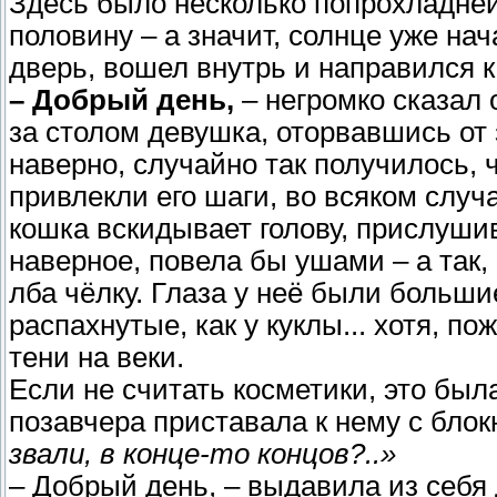
Здесь было несколько попрохладней
половину – а значит, солнце уже на
дверь, вошел внутрь и направился к
– Добрый день,
– негромко сказал 
за столом девушка, оторвавшись от 
наверно, случайно так получилось, 
привлекли его шаги, во всяком случ
кошка вскидывает голову, прислушив
наверное, повела бы ушами – а так, 
лба чёлку. Глаза у неё были больши
распахнутые, как у куклы... хотя, п
тени на веки.
Если не считать косметики, это был
позавчера приставала к нему с блокн
звали, в конце-то концов?..»
– Добрый день, – выдавила из себя 