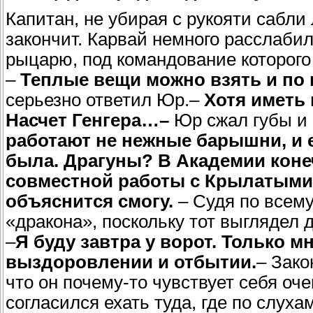
Капитан, не убирая с рукояти сабли
закончит. Карвай немного расслабил
рыцарю, под командование которого 
–
Теплые вещи можно взять и по п
серьезно ответил Юр.–
Хотя иметь 
Насчет Генгера…–
Юр сжал губы и
работают не нежные барышни, и е
была. Драгуны? В Академии коне
совместной работы с Крылатыми у
объяснится смогу.
– Судя по всему
«дракона», поскольку тот выглядел
–
Я буду завтра у ворот. Только м
выздоровлении и отбытии.
– Зако
что он почему-то чувствует себя оче
согласился ехать туда, где по слух