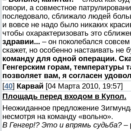
говори, а совместное патрулирование
последовало, сближало людей больш
и вовсе не надо было никаких крас
чтобы охарактеризовать это сближе
здравии...
– он поколебался совсем 
скажет, но особенно настаивать не б
команду для одной операции. Ска
Генгерским горам, температуры та
позволяет вам, я согласен удово
[
40
]
Карвай
[04 Марта 2010, 19:57]
Площадь перед входом в Купол.
Неожиданное предложение Зигмунда
несмотря на команду «вольно».
В Генгер!? Это и впрямь судьба?
– 