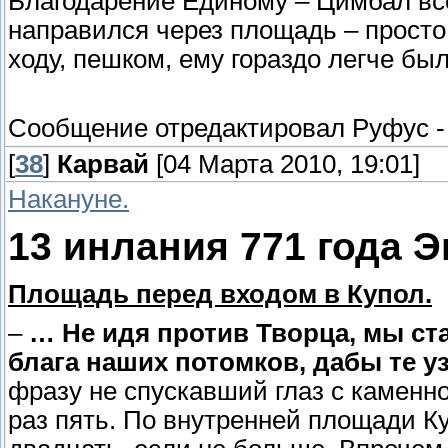
Благодарение Единому – Цимбал всё
направился через площадь – просто 
ходу, пешком, ему гораздо легче б
Сообщение отредактировал
Руфус
[
38
]
Карвай
[04 Марта 2010, 19:01]
Накануне.
13 инлания 771 года 
Площадь перед входом в Купол.
–
… Не идя против Творца, мы ста
блага наших потомков, дабы те 
фразу не спускавший глаз с каменн
раз пять. По внутренней площади К