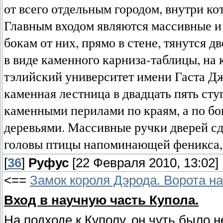
от всего отдельным городом, внутри ко
Главным входом являются массивные и 
бокам от них, прямо в стене, тянутся 
в виде каменного карниза-таблицы, на
тэлийский университет имени Гаста Дж
каменная лестница в двадцать пять сту
каменными перилами по краям, а по бо
деревьями. Массивные ручки дверей с
головы птицы напоминающей феникса, 
[
36
]
Руфус
[22 Февраля 2010, 13:02]
<==
Замок короля Дэрода. Ворота н
Вход в научную часть Купола.
На подходе к Куполу, он чуть было н