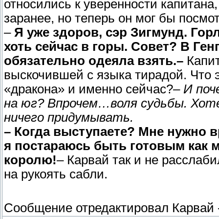
относились к уверенности капитана,
заранее, но теперь он мог бы посмот
–
Я уже здоров, сэр Зигмунд. Горл
хоть сейчас в горы. Совет? В Ген
обязательно одеяла взять.–
Капи
выскочившей с языка тирадой. Что 
«дракона» и именно сейчас?–
И поч
на юг? Впрочем…воля судьбы. Хоте
ничего придумывать.
– Когда выступаете? Мне нужно 
я постараюсь быть готовым как 
королю!
– Карвай так и не расслаби
на рукоять сабли.
Сообщение отредактировал
Карвай