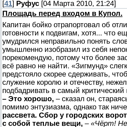
[
41
]
Руфус
[04 Марта 2010, 21:24]
Площадь перед входом в Купол.
Капитан бойко отрапортовал об отли
готовности к подвигам, хотя... что 
умудрился неправильно понять слов
умышленно изобразил из себя непон
порекомендую, потому что более за
всё равно не найти. «Зигмунд» слег
предстояло скорее сдерживать, что
служение королю и отечеству, нежел
подбадривать в самый критический 
– Это хорошо,
– сказал он, стараяс
помимо энтузиазма, однако так ниче
рассвета. Сбор у городских ворот
с собой теплые вещи,
–
«Чёрт! Не