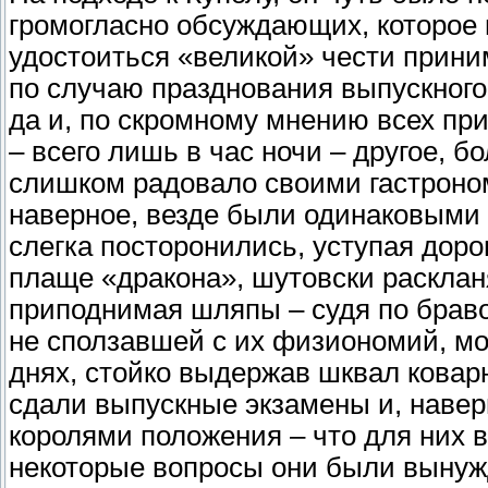
громогласно обсуждающих, которое
удостоиться «великой» чести прини
по случаю празднования выпускного
да и, по скромному мнению всех пр
– всего лишь в час ночи – другое, 
слишком радовало своими гастроно
наверное, везде были одинаковыми –
слегка посторонились, уступая дор
плаще «дракона», шутовски расклан
приподнимая шляпы – судя по браво
не сползавшей с их физиономий, мо
днях, стойко выдержав шквал ковар
сдали выпускные экзамены и, навер
королями положения – что для них в
некоторые вопросы они были вынуж