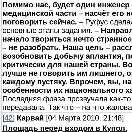
Помимо нас, будет один инженер 
медицинской части – насчёт его н
поговорить сейчас.
– Руфус сделал
основные этапы задания.
– Направл
начало твориться нечто странное
– не разобрать. Наша цель – расс
возобновить добычу аплантия, п
критически для нашей страны. Во
лучше не говорить им лишнего, 
каждому пустяку. Впрочем, вы, н
особенности их национального ха
Последняя фраза прозвучала как-то
передавала. Так что – на что жалова
[
42
]
Карвай
[04 Марта 2010, 21:48]
Площадь перед входом в Купол.