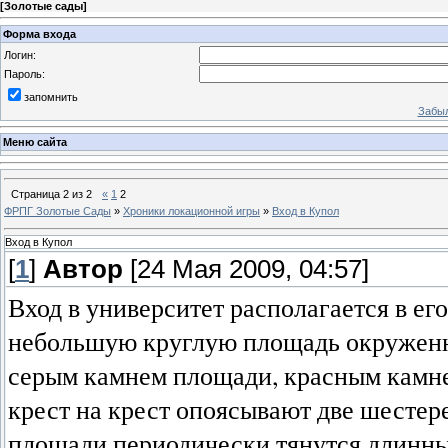
[
Золотые сады
]
Форма входа
Логин:
Пароль:
запомнить
Забыл
Меню сайта
Страница
2
из
2
«
1
2
ФРПГ Золотые Сады
»
Хроники локационной игры
»
Вход в Купол
Вход в Купол
[
1
]
Автор
[24 Мая 2009, 04:57]
Вход в университет располагается в ег
небольшую круглую площадь окружен
серым камнем площади, красным камне
крест на крест опоясывают две шестере
площади периодически тянутся длинные