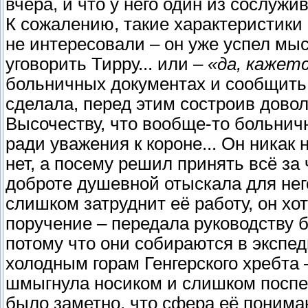
вчера, и что у него один из сослужив
К сожалению, такие характеристик
не интересовали – он уже успел мыс
уговорить Тирру... или –
«да, кажетс
больничных документах и сообщить 
сделала, перед этим состроив дово
Высочеству, что вообще-то больнич
ради уважения к короне... Он никак 
нет, а посему решил принять всё за
доброте душевной отыскала для него
слишком затруднит её работу, он хо
поручение – передала руководству 
потому что они собираются в экспе
холодным горам Генгерского хребта 
шмыгнула носиком и слишком поспеш
было заметно, что сфера её понима