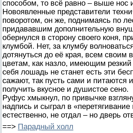
способом, то всё равно – выше нос и
Новоявленные представители техни
поворотом, он же, поднимаясь по л
придававшим дополнительную внуши
обернулся в сторону своего коня, п
клумбой. Нет, за клумбу волноватьс
дотянуться до её края, всем своим
цветам, как назло, имеющим резкий 
себя лошадь не станет есть эти бес
сажают, так пусть сами и питаются и
получить вкусное и душистое сено.
Руфус хмыкнул, по привычке взгля
надпись и сыграл в «перетягивание
естественно, не отдал – но дверь от
==>
Парадный холл