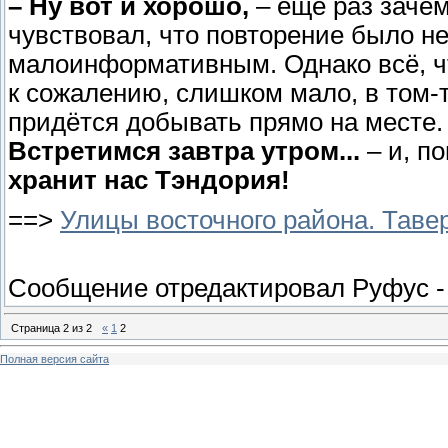
– Ну вот и хорошо,
– ещё раз зачем
чувствовал, что повторение было не
малоинформативным. Однако всё, чт
к сожалению, слишком мало, в том-
придётся добывать прямо на месте
Встретимся завтра утром...
– и, п
хранит нас Тэндория!
==>
Улицы восточного района. Таве
Сообщение отредактировал
Руфус
Страница
2
из
2
«
1
2
Полная версия сайта